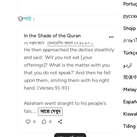
Portu
русск
পাঠ
Shqip
In the Shade of the Quran
ภาษา
৩১ সপ্তাহ আগে
·
রেফারেন্সিং
আয়াহ ৩৭:৯১-৯৩
He then approached the deities stealthily
Türkç
and said: 'Will you not eat [your
اردو
offerings]? What is the matter with you
that you do not speak?' And then he fell
简体
upon them, smiting them with his right
hand. (Verses 91-93)
Melay
Españ
Abraham went straight to his people's
fals...
আরো দেখুন
Kiswah
০
০
Tiếng 