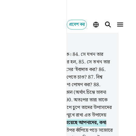
প্রবেশ কর
াসঙ্গিকভাবে পড়ুন
যায় ৩৭, পৃষ্ঠা ৪০৪, জুজ ২৩
.
অবশ্যই ইবরাহীম ছিল তারই দলের লোক।
84
.
সে যখন তার
তিপালকের কাছে বিশুদ্ধ অন্তর নিয়ে হাজির হল,
85
.
সে তখন তার
াকে ও তার জাতিকে বলল, ‘তোমরা কিসের ‘ইবাদাত কর?
86
.
রা কি আল্লাহকে বাদ দিয়ে মিথ্যে মা’বুদ পেতে চাও?
87
.
বিশ্ব
ের প্রতিপালক সম্পর্কে তোমরা কী ধারণা পোষণ কর?
88
.
পর তারকারাজির দিকে সে একবার তাকাল (অর্থাৎ চিন্তে ভাবনা
ল)
89
.
তারপর বলল, ‘‘আমি অসুস্থ।’’
90
.
অতঃপর তারা তাকে
ছনে রেখে চলে গেল।
91
.
তারপর সে চুপে চুপে তাদের উপাস্যদের
ে ঢুকে পড়ল আর বলল, (আপনাদের সম্মুখে রাখা এত উপাদেয়
ার) আপনারা খাচ্ছেন না কেন?
92
.
কী হয়েছে আপনাদের, কথা
ছেন না কেন?
93
.
অতঃপর সে তাদের উপর ঝাঁপিয়ে পড়ে সজোরে