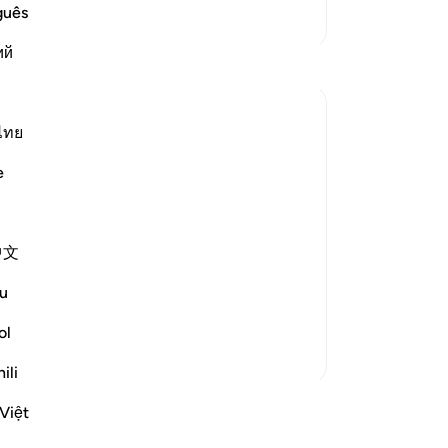
আঘ
guês
আরও তাফসির
আস
ий
বান
প্রতিফলন
তো
‘তা
Hammad Fahim
কর
ไทย
গত বছর
·
রেফারেন্সিং
আয়াহ ৩৭:৮৪-৯৯
আমি
When we study the life of Ibrahim AS, as
e
-
Ta
related to us by Allah SWT, we find a
tender-hearted Prophet who is concerned
নো
about one critical issue. How do I get
中文
এই 
people to abandon false gods, and invite
them to the worship of Allah alone? All
u
he ever wanted was f...
আরো দেখুন
ol
২৪
৫
ili
আরও প্রতিফলন পড়ুন
Việt