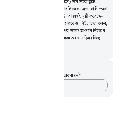
াত করল।
94
.
তখন লোকেরা (ফিরে এসে) তার দিকে ছুটে
ল।
95
.
সে বলল, ‘‘তোমরা (পাথর) খোদাই করে সেগুলো নিজেরা
াও, সেগুলোরই আবার ‘ইবাদাত কর?
96
.
আল্লাহই সৃষ্টি করেছেন
মাদেরকে আর তোমরা যা তৈরি কর সেগুলোকেও।
97
.
তারা বলল,
র জন্য একটা অগ্নিকুন্ড তৈরি কর, অতঃপর তাকে আগুনে নিক্ষেপ
।’
98
.
তারা তার বিরুদ্ধে একটা ষড়যন্ত্র করতে চেয়েছিল। কিন্তু
 তাদেরকে এক্কেবারে হীন করে ছাড়লাম।
isirul Quran
ট এবং প্রতিফলন
পদটি সম্পর্কে আপনার কোনো টীকা বা ভাবনা নেই।
আপনার ভাবনাগুলো লিপিবদ্ধ করুন…