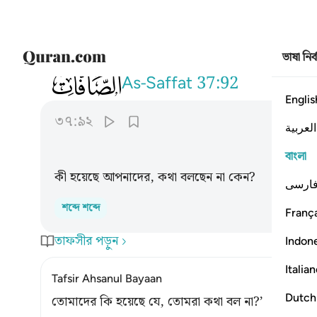
ভাষা নির
037
ما لكم لا تنطقون ٩٢
As-Saffat
37:92
Englis
৩৭:৯২
العربية
বাংলা
কী হয়েছে আপনাদের, কথা বলছেন না কেন?
ارسی
শব্দে শব্দে
França
তাফসীর পড়ুন
Indon
Italia
Tafsir Ahsanul Bayaan
Dutch
তোমাদের কি হয়েছে যে, তোমরা কথা বল না?’