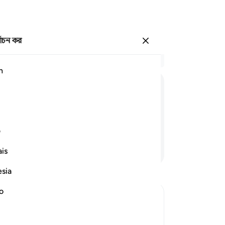
্বাচন কর
প্রবেশ কর
প্র
h
অধ্
83
مَا
لَكُمْ
لَا
تَنْطِقُوْنَ
প্র
পিত
তোম
ف
জগত
আরও পড়ুন
is
অতঃ
কর
esia
পে
কাছ
no
খাব
বল