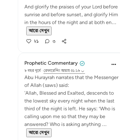
And glorify the praises of your Lord before
sunrise and before sunset, and glorify Him
in the hours of the night and at both en...
আরো দেখুন
২১
৩
Prophetic Commentary
৮ বছর পূর্বে
·
রেফারেন্সিং
আয়াহ ৫১:১৮
Abu Hurayrah narrates that the Messenger
of Allah (saws) said:
'Allah, Blessed and Exalted, descends to
the lowest sky every night when the last
third of the night is left. He says: ‘Who is
calling upon me so that they may be
answered? Who is asking anything ...
আরো দেখুন