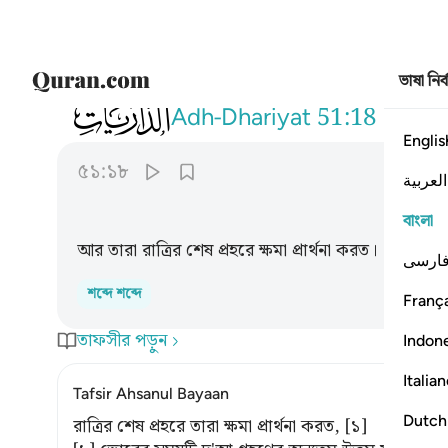
ভাষা নির
051
وبالاسحار هم يستغفرون ١٨
Adh-Dhariyat
51:18
Englis
৫১:১৮
العربية
বাংলা
আর তারা রাত্রির শেষ প্রহরে ক্ষমা প্রার্থনা করত।
ارسی
শব্দে শব্দে
França
তাফসীর পড়ুন
Indon
Italia
Tafsir Ahsanul Bayaan
Dutch
রাত্রির শেষ প্রহরে তারা ক্ষমা প্রার্থনা করত, [১]