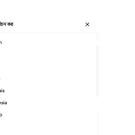
্বাচন কর
প্রবেশ কর
প্র
h
অধ্
1
.
وَبِالْاَسْحَارِ
هُمْ
یَسْتَغْفِرُوْنَ
আর
আর 
অবশ
ف
আক
আরও পড়ুন
is
মতভ
10
esia
রয়
হবে
no
(তা
এটা