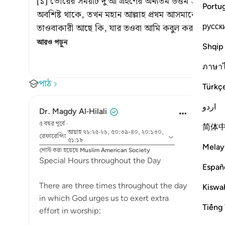
[১] ভোরের সময়টি দু'আ গ্রহণের অন্যতম উত্তম সময়। হা
Portu
অবশিষ্ট থাকে, তখন মহান আল্লাহ প্রথম আসমানে অবতর
русск
তাওবাকারী আছে কি, যার তওবা আমি কবুল করব? কেউ ক্ষম
আরও পড়ুন
Shqip
ภาษา
পাঠ
Türkç
اردو
Dr. Magdy Al-Hilali
৫ বছর পূর্বে
·
简体
আয়াহ ৭৬:২৫-২৬, ৫০:৩৯-৪০, ২০:১৩০,
রেফারেন্সিং
৫১:১৮
Melay
পোস্ট করা হয়েছে
Muslim American Society
Special Hours throughout the Day
Españ
There are three times throughout the day
Kiswah
in which God urges us to exert extra
Tiếng 
effort in worship: