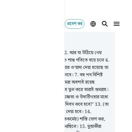
প্রবেশ কর
াসঙ্গিকভাবে পড়ুন
যায় ৫১, পৃষ্ঠা ৪৬৯, জুজ ২৬
শপথ সেই বাতাসের যা ধূলাবালি উড়ায়,
2
.
আর যা উঠিয়ে নেয়
 বহন করে ভারী বোঝা,
3
.
আর যা ধীর ও শান্ত গতিতে বয়ে চলে
4
.
যারা কর্ম বণ্টন করে,
5
.
তোমাদেরকে যার ও‘য়াদা দেয়া হয়েছে তা
্যই সত্য।
6
.
কর্মফল দিবস অবশ্যই আসবে।
7
.
বহু পথ বিশিষ্ট
াশের শপথ।
8
.
(পরকাল সম্পর্কে) তোমরা অবশ্যই রয়েছ
েদের মধ্যে।
9
.
যারা সেই (সত্য) মানতে ভুল করে তারাই গুমরাহ।
.
অনুমানকারীরা ধ্বংস হোক,
11
.
যারা অজ্ঞতা ও উদাসীনতার মধ্যে
েছে।
12
.
তারা জিজ্ঞেস করে- ‘প্রতিফল দিবস কবে হবে?’
13
.
(তা
 সেদিন) যেদিন তাদেরকে আগুনে শাস্তি দেয়া হবে।
14
.
দেরকে বলা হবে) তোমরা তোমাদের (কৃতকর্মের) শাস্তি ভোগ কর,
 হচ্ছে তাই যার জন্য তোমরা তাড়াহুড়া করছিলে।
15
.
মুত্তাকীরা