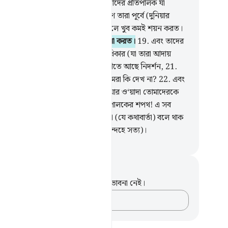
বে জান্নাত আর ঝর্ণাধারার মাঝে।
16
.
তাদের প্রতিপালক যা
েরকে দিবেন তা তারা ভোগ করবে, কারণ তারা পূর্বে (দুনিয়ার
নে) ছিল সৎকর্মশীল,
17
.
তারা রাত্রিকালে খুব কমই শয়ন করত।
.
আর তারা রাত্রির শেষ প্রহরে ক্ষমা প্রার্থনা করত।
19
.
এবং তাদের
মালে আছে যাঞ্ঝাকারী ও বঞ্চিতদের অধিকার (যা তারা আদায়
ত)।
20
.
নিশ্চিত বিশ্বাসীদের জন্য পৃথিবীতে আছে নিদর্শন,
21
.
(নিদর্শন আছে) তোমাদের মাঝেও, তোমরা কি দেখ না?
22
.
এবং
াশে আছে তোমাদের রিযক আর আছে যার ও‘য়াদা তোমাদেরকে
া হয়েছে।
23
.
আকাশ ও যমীনের প্রতিপালকের শপথ! এ সব
্যই সত্য, এমনই দৃঢ় সত্য যেমন তোমরা (যে কথাবার্তা) বলে থাক
ই কথাবার্তা বলার ব্যাপারটা যেমন নিঃসন্দেহে সত্য)।
isirul Quran
ট এবং প্রতিফলন
পদটি সম্পর্কে আপনার কোনো টীকা বা ভাবনা নেই।
আপনার ভাবনাগুলো লিপিবদ্ধ করুন…