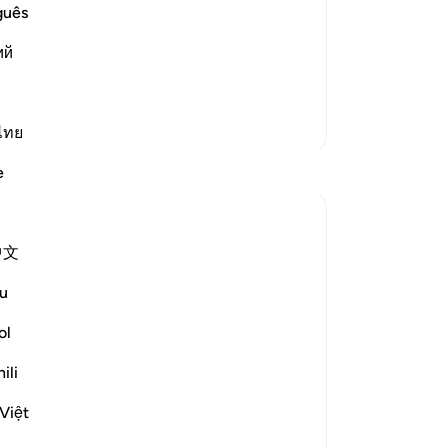
দীসে এসেছে যে, "যখন রাতের শেষ তৃতীয়াংশ
থাক
guês
ণ করেন এবং ডাক দিয়ে বলেন যে, কেউ
তাদ
ий
া প্রার্থনাকারী আছে কি, যাকে আমি ক্
…
জীব
18
ধন-
আরও তাফসির
কর
ไทย
আর 
প্রতিফলন
e
আক
দেয়
Hausa Dictionary
অবশ
গত বছর
·
রেফারেন্সিং
আয়াহ ৩:১৭, ৫১:১৮
中文
(সে
﷽
-
Ta
u
The fact that Allah mentions a group of
ol
নো
elite people who wake up in the quietest
এই 
part of the night (before fajr) to seek His
ili
forgiveness—not once, but twice in the
Việt
Qur’an (Surah 3:17 and Surah 51:18)—is
deeply moving. These ayats don’t just