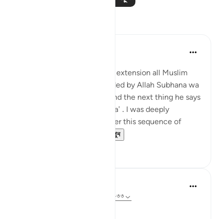
প্রতিফলন
Hira Younus
২ বছর পূর্বে
·
রেফারেন্সিং
আয়াহ ৩৩:৩৩
Mothers of believers and by extension all Muslim
women are being commanded by Allah Subhana wa
taala to be at their homes and the next thing he says
is not to do 'tabarruj of jahilia' . I was deeply
reflecting and pondering over this sequence of
commands how a...
আরো দেখুন
১৩
৩
Dr Maryam Fayyaz
৪৪ সপ্তাহ আগে
·
রেফারেন্সিং
আয়াহ ৩৩:৩২-৩৩
Bismillah