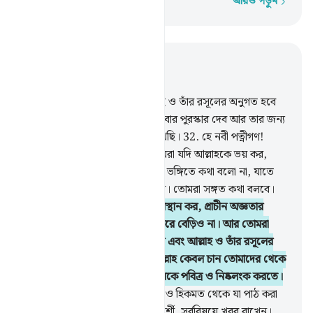
আরও পড়ুন
শব্দে শব্দে
প্রাসঙ্গিকভাবে পড়ুন
অধ্যায় ৩৩, পৃষ্ঠা ৩৮০, জুজ ২২
31
.
তোমাদের মধ্যে যে কেউ আল্লাহ ও তাঁর রসূলের অনুগত হবে
আর সৎ কাজ করবে, আমি তাকে দু’বার পুরস্কার দেব আর তার জন্য
আমি সম্মানজনক রিযক প্রস্তুত রেখেছি।
32
.
হে নবী পত্নীগণ!
তোমরা অন্য নারীদের মত নও। তোমরা যদি আল্লাহকে ভয় কর,
তাহলে পর পুরুষের সঙ্গে আকর্ষণীয় ভঙ্গিতে কথা বলো না, যাতে
যার অন্তরে ব্যাধি আছে সে প্রলুদ্ধ হয়। তোমরা সঙ্গত কথা বলবে।
33
.
আর তোমরা নিজেদের গৃহে অবস্থান কর, প্রাচীন অজ্ঞতার
যুগের মত চোখ ঝলসানো প্রদর্শনী করে বেড়িও না। আর তোমরা
নামায প্রতিষ্ঠা কর, যাকাত প্রদান কর এবং আল্লাহ ও তাঁর রসূলের
আনুগত্য কর। হে নবীর পরিবার! আল্লাহ কেবল চান তোমাদের থেকে
অপবিত্রতা দূর করতে এবং তোমাদেরকে পবিত্র ও নিষ্কলংক করতে।
34
.
তোমাদের গৃহে আল্লাহর আয়াত ও হিকমত থেকে যা পাঠ করা
হয় তার চর্চা কর। আল্লাহ অতি সূক্ষ্ণদর্শী, সর্ববিষয়ে খবর রাখেন।