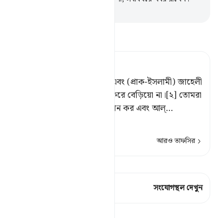
-
Taisirul Quran
তাফসীর পড়ুন
Tafsir Ahsanul Bayaan
তোমরা স্বগৃহে অবস্থান কর[১] এবং (প্রাক-ইসলামী) জাহেলী
যুগের মত নিজেদেরকে প্রদর্শন করে বেড়িয়ো না।[২] তোমরা
নামায প্রতিষ্ঠা কর ও যাকাত প্রদান কর এবং আল্
…
আরও পড়ুন
আরও তাফসির
কিরাত দেখুন
এই শ্লোকে আছে 2 সংযোগস্থল
সংযোগস্থল দেখুন
পাঠ