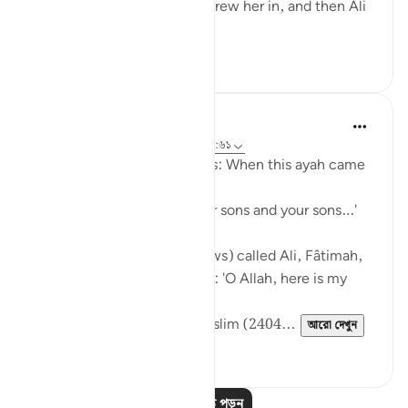
Fâtimah then came, so he drew her in, and then Ali
came and...
আরো দেখুন
১
০
Prophetic Commentary
৮ বছর পূর্বে
·
রেফারেন্সিং
আয়াহ ৩৩:৩৩, ৩:৬১
Sa‘d b. Abu Waqqâs narrates: When this ayah came
down:
… say, 'Come, let us call our sons and your sons…'
[3:61]
The Messenger of Allah (saws) called Ali, Fâtimah,
Hasan, and Husayn. He said: 'O Allah, here is my
family!'
[Authentic: Narrated by Muslim (2404...
আরো দেখুন
১
০
আরও পাঠ পড়ুন