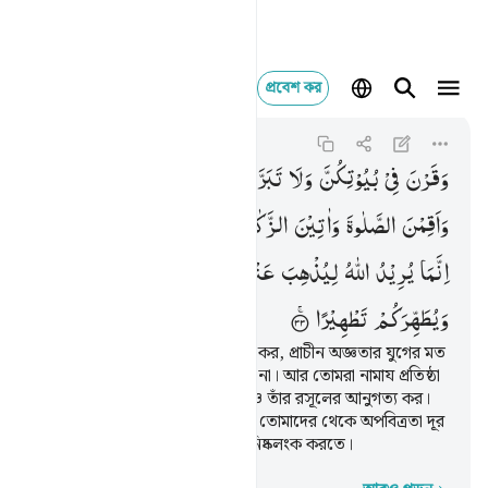
প্রবেশ কর
وقرن في بيوتكن ولا تب
Al-Ahzab
33:33
৩৩:৩৩
وَقَرْنَ
فِیْ
بُیُوْتِكُنَّ
وَلَا
تَبَرَّجْنَ
تَبَرُّجَ
الْجَاهِلِیَّةِ
الْاُوْلٰی
وَاَقِمْنَ
الصَّلٰوةَ
وَاٰتِیْنَ
الزَّكٰوةَ
وَاَطِعْنَ
اللّٰهَ
وَرَسُوْلَهٗ ؕ
اِنَّمَا
یُرِیْدُ
اللّٰهُ
لِیُذْهِبَ
عَنْكُمُ
الرِّجْسَ
اَهْلَ
الْبَیْتِ
وَیُطَهِّرَكُمْ
تَطْهِیْرًا
আর তোমরা নিজেদের গৃহে অবস্থান কর, প্রাচীন অজ্ঞতার যুগের মত
চোখ ঝলসানো প্রদর্শনী করে বেড়িও না। আর তোমরা নামায প্রতিষ্ঠা
কর, যাকাত প্রদান কর এবং আল্লাহ ও তাঁর রসূলের আনুগত্য কর।
হে নবীর পরিবার! আল্লাহ কেবল চান তোমাদের থেকে অপবিত্রতা দূর
করতে এবং তোমাদেরকে পবিত্র ও নিষ্কলংক করতে।