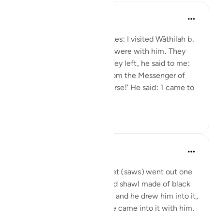
Prophetic Commentary
৮ বছর পূর্বে
·
রেফারেন্সিং
আয়াহ ৩৩:৩৩
Shaddâd Abu ‘Ammâr narrates: I visited Wâthilah b.
al-Asqa‘ while some people were with him. They
mentioned Ali, and when they left, he said to me:
'May I tell you what I saw from the Messenger of
Allah (saws)?' I said: 'Of course!' He said: 'I came to
Fâtimah...
আরো দেখুন
১
০
Prophetic Commentary
৮ বছর পূর্বে
·
রেফারেন্সিং
আয়াহ ৩৩:৩৩
‘Âishah narrates: The Prophet (saws) went out one
morning wearing a patterned shawl made of black
wool. Al-Hasan b. Ali came, and he drew him into it,
then al-Husayn came and he came into it with him.