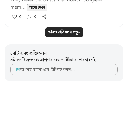
They weren't activists, black-belts, Congress
mem...
আরো দেখুন
৫
০
আরও প্রতিফলন পড়ুন
নোট এবং প্রতিফলন
এই পদটি সম্পর্কে আপনার কোনো টীকা বা ভাবনা নেই।
আপনার ভাবনাগুলো লিপিবদ্ধ করুন…