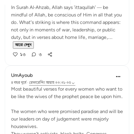
In Surah Al-Ahzab, Allah says 'ittaqullah' — be
mindful of Allah, be conscious of Him in all that you
do. What’s striking is where this command appears:
not only in moments of war, leadership, or public
duty, but in verses about home life, marriage,...
আরো দেখুন
১৩
৩
UmAyoub
৪ বছর পূর্বে
·
রেফারেন্সিং
আয়াহ ৩৩:৩১-৩৫
Most beautiful verses for every women who want to
be like the wives of the prophet peace be upon him.
The women who were promised paradise and will be
our leaders on day of judgement were majorly
housewives.