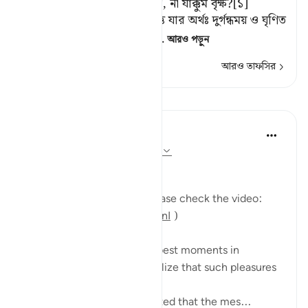
আপ্যায়নের জন্য কি এটিই উত্তম, না যাক্কুম বৃক্ষ?[১]
[১] زَقُّوْمٌ ,تَزَقُّمٌ থেকে উৎপত্তি যার অর্থঃ দুর্গন্ধময় ও ঘৃণিত
বস্তু গিলে খাওয়া। 'যাক্কুম' বৃক্ষ
…
আরও পড়ুন
আরও তাফসির
পাঠ
Mohannad Hakeem
৫ বছর পূর্বে
·
রেফারেন্সিং
আয়াহ ৩৭:৫৮-৬২
Day 23 Answer
(For more commentary, please check the video:
https://youtu.be/QfLocv0sPnI
)
This is probably one of the best moments in
paradise: once believers realize that such pleasures
and enjoyments are eternal!
Abu Saeed Al Khudari narrated that the mes...