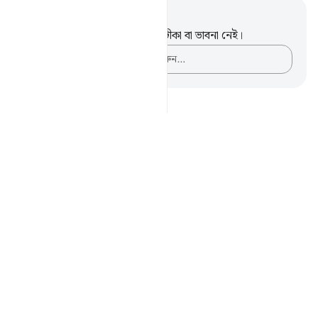
নোট এবং প্রতিফলন
এই পদটি সম্পর্কে আপনার কোনো টীকা বা ভাবনা নেই।
আপনার ভাবনাগুলো লিপিবদ্ধ করুন…
Notes
placeholders
close