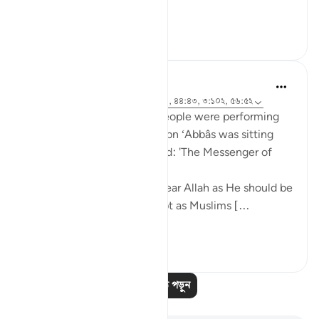
আরো দেখুন
৮
০
Prophetic Commentary
৮ বছর পূর্বে
·
রেফারেন্সিং
আয়াহ ৩৭:৬২-৬৬, ৪৪:৪৩, ৩:১০২, ৫৬:৫২
Mujâhid narrates that the people were performing
tawâf around the Kaaba as Ibn ‘Abbâs was sitting
with a crooked staff. He said: 'The Messenger of
Allah (saws) said:
O you who have believed, fear Allah as He should be
feared and do not die except as Muslims [...
আরো দেখুন
২
০
আরও পাঠ পড়ুন