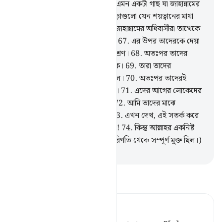
আবার গাছ হয় কী করে?)
64
.
এটা এমন একটা গাছ যা জাহান্নামের
তলদেশ থেকে বের হয়।
65
.
এর চূড়াগুলো যেন শয়ত্বানের মাথা
(অর্থাৎ দেখতে খুবই খারাপ।)
66
.
জাহান্নামের অধিবাসীরা তাত্থেকে
খাবে আর তা দিয়ে পেট পূর্ণ করবে।
67
.
এর উপর তাদেরকে দেয়া
হবে ফুটন্ত পানির (পূঁজ সম্বলিত) মিশ্রণ।
68
.
অতঃপর তাদের
প্রত্যাবর্তন হবে জ্বলন্ত আগুনের দিকে।
69
.
তারা তাদের
পিতৃপুরুষদেরকে বিপথগামী পেয়েছিল।
70
.
অতঃপর তাদেরই
পদাংক অনুসরণ করে ছুটে চলেছিল।
71
.
এদের আগের লোকেদের
অধিকাংশই পথভ্রষ্ট হয়ে গিয়েছিল।
72
.
আমি তাদের মাঝে
সতর্ককারী (রসূল) পাঠিয়েছিলাম।
73
.
এখন দেখ, এই সতর্ক করে
দেয়া লোকেদের পরিণাম কী হয়েছিল!
74
.
কিন্তু আল্লাহর একনিষ্ট
বান্দাদের কথা ভিন্ন (এ সব খারাপ পরিণতি থেকে সম্পূর্ণ মুক্ত ছিল।)
-
Taisirul Quran
তাফসীর পড়ুন
Tafsir Ahsanul Bayaan