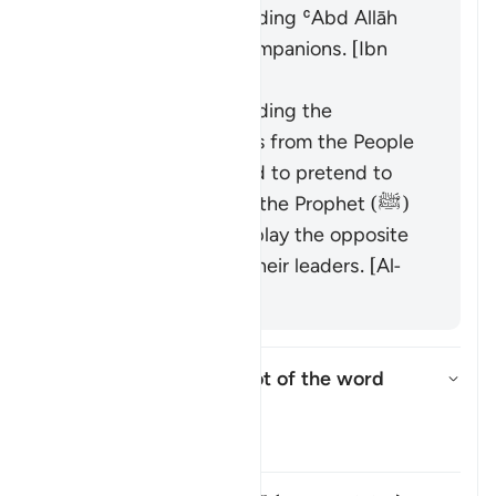
It was revealed regarding ʿAbd Allāh
ibn Ubayy and his companions. [Ibn
ʿAbbās]
It was revealed regarding the
hypocrites and others from the People
of the Book who used to pretend to
have faith in front of the Prophet (ﷺ)
while they would display the opposite
when meeting with their leaders. [Al-
Ḥasan]
What is the linguistic root of the word
shayṭān
?
উত্তর টগল করুন What is the lingu
তাফসির