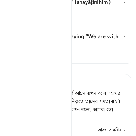
Whom does "their devils" (
shayāṭīnihim
)
refer to?
উত্তর টগল করুন Whom does "their
তাফসির
What do they mean by saying "We are with
you"?
উত্তর টগল করুন What do they me
তাফসির
তাফসীর পড়ুন
Tafsir Ahsanul Bayaan
যখন তারা বিশ্বাসীগণের সংস্পর্শে আসে তখন বলে, আমরা
বিশ্বাস করেছি। আর যখন তারা নিভৃতে তাদের শয়তান(১)
(দলপতি)দের সাথে মিলিত হয় তখন বলে, আমরা তো
তোমাদের স
…
আরও পড়ুন
আরও তাফসির