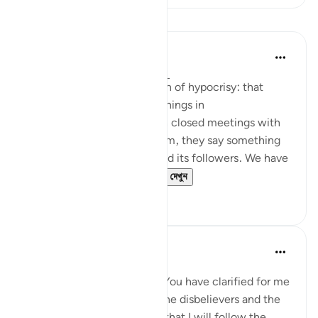
পাঠ
Jasser Auda
৩৫ সপ্তাহ আগে
·
রেফারেন্সিং
আয়াহ ২:১৪
And this is another clear sign of hypocrisy: that
hypocrites declare certain things in
public, but when they are in closed meetings with
the outright enemies of Islam, they say something
different and mock Islam and its followers. We have
seen this behavior fr...
আরো দেখুন
৭
০
Salah Soltan
৮ বছর পূর্বে
·
রেফারেন্সিং
আয়াহ ২:৫-১৬
I love You, O Lord because You have clarified for me
the ways of the believers, the disbelievers and the
hypocrites. I pledge to You that I will follow the