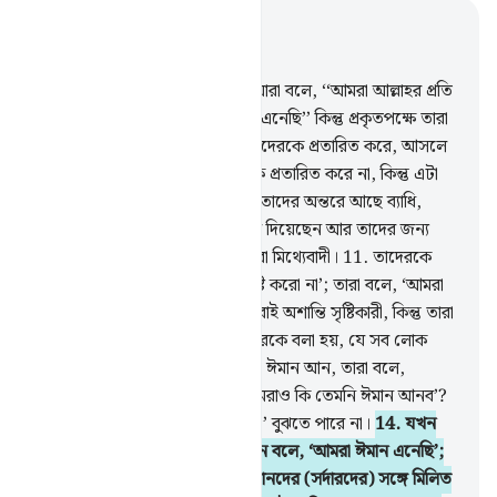
প্রাসঙ্গিকভাবে পড়ুন
অধ্যায় ২, পৃষ্ঠা ৩, জুজ ১
8
.
মানুষের মধ্যে এমন লোক আছে যারা বলে, ‘‘আমরা আল্লাহর প্রতি
এবং আখেরাতের দিনের প্রতি ঈমান এনেছি’’ কিন্তু প্রকৃতপক্ষে তারা
মু’মিন নয়।
9
.
তারা আল্লাহ ও মু’মিনদেরকে প্রতারিত করে, আসলে
তারা নিজেদেরকে ছাড়া অন্য কাউকে প্রতারিত করে না, কিন্তু এটা
তারা উপলব্ধি করতে পারে না।
10
.
তাদের অন্তরে আছে ব্যাধি,
অতঃপর আল্লাহ তাদের ব্যাধি বাড়িয়ে দিয়েছেন আর তাদের জন্য
রয়েছে যন্ত্রণাদায়ক শাস্তি, কারণ তারা মিথ্যেবাদী।
11
.
তাদেরকে
যখন বলা হয়, ‘পৃথিবীতে ফাসাদ সৃষ্টি করো না’; তারা বলে, ‘আমরা
তো সংশোধনকারী’।
12
.
মূলতঃ তারাই অশান্তি সৃষ্টিকারী, কিন্তু তারা
তা বুঝতে পারে না।
13
.
যখন তাদেরকে বলা হয়, যে সব লোক
ঈমান এনেছে তাদের মতো তোমরাও ঈমান আন, তারা বলে,
‘নির্বোধেরা যেমন ঈমান এনেছে, আমরাও কি তেমনি ঈমান আনব’?
আসলে তারাই নির্বোধ, কিন্তু তারা তা’ বুঝতে পারে না।
14
.
যখন
তারা মু’মিনদের সংস্পর্শে আসে তখন বলে, ‘আমরা ঈমান এনেছি’;
আর যখন তারা নিভৃতে তাদের শয়ত্বানদের (সর্দারদের) সঙ্গে মিলিত