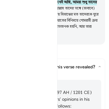
হয় তখন বলে, ‘আমরা তোমাদের সাথেই আছি, আমরা শুধু তাদের
সঙ্গে ঠাট্টা-তামাশা করি মাত্র’।
15
.
আল্লাহ তাদের সঙ্গে (জবাবে)
উপহাস করেন এবং তাদের অবাধ্যতায় বিভ্রান্তের মত তাদেরকে ঘুরে
মরার অবকাশ দেন।
16
.
তারাই হিদায়াতের বিনিময়ে গোমরাহী ক্রয়
করেছে, কিন্তু তাতে তাদের ব্যবসা লাভজনক হয়নি, আর তারা
সৎপথপ্রাপ্তও নয়।
-
Taisirul Quran
প্রশ্ন ও উত্তর পড়ুন
Concerning whom was this verse revealed?
উত্তর টগল করুন Concerning who
তাফসির
উত্তর
Imām Ibn al-Jawzī (d. 597 AH / 1201 CE)
summarized the scholars' opinions in his
book "Zād al-Masīr" as follows: