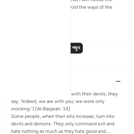
ways of the believers and avoid the ways of the
hypocrites and disbelievers.
#Ohebok_Rabi
১৩
০
আরও পাঠ পড়ুন
প্রতিফলন
Dr. Akram Kassab
৫১ সপ্তাহ আগে
·
রেফারেন্সিং
আয়াহ ২:১৪
• {And when they are alone with their devils, they
say, 'Indeed, we are with you; we were only
mocking.'} [Al-Baqarah: 14]
Some people, when their sins increase, turn into
devils and demons. They only command evil and
hate nothing as much as they hate good and...