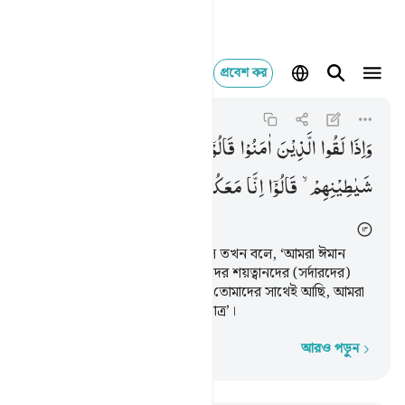
প্রবেশ কর
واذا لقوا الذين امنوا قا
Al-Baqarah
2:14
২:১৪
وَاِذَا
لَقُوا
الَّذِیْنَ
اٰمَنُوْا
قَالُوْۤا
اٰمَنَّا ۖۚ
وَاِذَا
خَلَوْا
اِلٰی
شَیٰطِیْنِهِمْ ۙ
قَالُوْۤا
اِنَّا
مَعَكُمْ ۙ
اِنَّمَا
نَحْنُ
مُسْتَهْزِءُوْنَ
যখন তারা মু’মিনদের সংস্পর্শে আসে তখন বলে, ‘আমরা ঈমান
এনেছি’; আর যখন তারা নিভৃতে তাদের শয়ত্বানদের (সর্দারদের)
সঙ্গে মিলিত হয় তখন বলে, ‘আমরা তোমাদের সাথেই আছি, আমরা
শুধু তাদের সঙ্গে ঠাট্টা-তামাশা করি মাত্র’।
আরও পড়ুন
শব্দে শব্দে