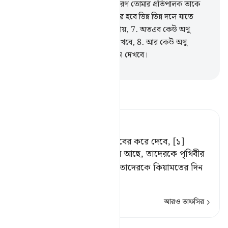
সংঘটিত) বৃত্তান্ত বর্ণনা করবে,
5
.
কারণ তোমার প্রতিপালক তাকে
আদেশ করবেন,
6
.
সেদিন মানুষ বের হবে ভিন্ন ভিন্ন দলে যাতে
তাদেরকে তাদের কৃতকর্ম দেখানো যায়,
7
.
অতএব কেউ অণু
পরিমাণও সৎ কাজ করলে সে তা দেখবে,
8
.
আর কেউ অণু
পরিমাণও অসৎ কাজ করলে সেও তা দেখবে।
-
Taisirul Quran
তাফসীর পড়ুন
Tafsir Ahsanul Bayaan
এবং পৃথিবী যখন তার ভারসমূহ বের করে দেবে, [১]
[১] মাটির নিচে যত লোক দাফন আছে, তাদেরকে পৃথিবীর
ভার বা বোঝ বলা হয়েছে। মাটি তাদেরকে কিয়ামতের দিন
বের করে উপ
…
আরও পড়ুন
আরও তাফসির
পাঠ