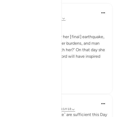
In the Shade of the Quran
৩১ সপ্তাহ আগে
·
রেফারেন্সিং
আয়াহ ৯৯:১-২
The Results of a Life's Work
When the earth is rocked by her [final] earthquake,
when the earth shakes off her burdens, and man
asks: 'What is the matter with her?' On that day she
will tell her news, for your Lord will have inspired
her. (Verses 1-5)
It is ...
আরো দেখুন
১
০
৮৮১
Hammad Fahim
২ বছর পূর্বে
·
রেফারেন্সিং
আয়াহ ৯৯:১-৭, ১৭:১৩-১৫
'Read your record. You ˹alone˺ are sufficient this Day