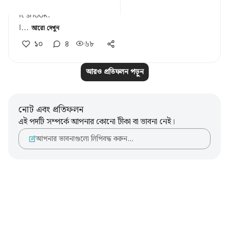
still.
It shook.
I...
আরো দেখুন
১০
৪
৬৮
আরও প্রতিফলন পড়ুন
নোট এবং প্রতিফলন
এই পদটি সম্পর্কে আপনার কোনো টীকা বা ভাবনা নেই।
আপনার ভাবনাগুলো লিপিবদ্ধ করুন…