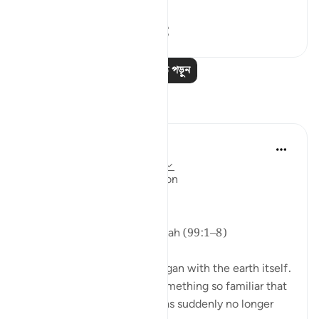
আরো দেখুন
৬
০
১,৪০৪
আরও পাঠ পড়ুন
প্রতিফলন
ekaterina myachina
২ সপ্তাহ আগে
·
রেফারেন্সিং
আয়াহ ৯৯:১-৮
From Recitation to Reflection
Nothing Is Lost
Isha Prayer · Surah Az-Zalzalah (99:1–8)
Last evening’s recitation began with the earth itself.
The ground beneath us—something so familiar that
we rarely think about it—was suddenly no longer