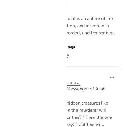
to take account of yourself!'
Each one of us in every moment is an author of our
own book. Every motion, action, and intention is
being written, journaled, recorded, and transcribed.
Imagine for a momen...
আরো দেখুন
২৯
১৯
৬৫৩
Prophetic Commentary
৮ বছর পূর্বে
·
রেফারেন্সিং
আয়াহ ৮৪:৩-৪, ৯৯:১-৬
Abu Hurayrah narrates: The Messenger of Allah
(saws) said:
'The earth will discharge its hidden treasures like
pillars of gold and silver. Then the murderer will
come and say: ‘I murdered for this?!’ Then the one
who cut ties will come and say: ‘I cut ties wi...