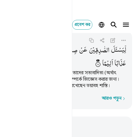
প্রবেশ কর
ليسال الصادقين عن صد
Al-Ahzab
33:8
৩৩:৮
لِّیَسْـَٔلَ
الصّٰدِقِیْنَ
عَنْ
صِدْقِهِمْ ۚ
وَاَعَدَّ
لِلْكٰفِرِیْنَ
عَذَابًا
اَلِیْمًا
সত্যবাদীদেরকে (অর্থাৎ নবীদেরকে) তাদের সত্যবাদিতা (অর্থাৎ
আল্লাহর বাণী পৌঁছে দেয়ার কাজ) সম্পর্কে জিজ্ঞেস করার জন্য।
তিনি কাফিরদের জন্য প্রস্তুত করে রেখেছেন ভয়াবহ শাস্তি।
আরও পড়ুন
শব্দে শব্দে
প্রাসঙ্গিকভাবে পড়ুন
অধ্যায় ৩৩, পৃষ্ঠা ৩৭৭, জুজ ২১