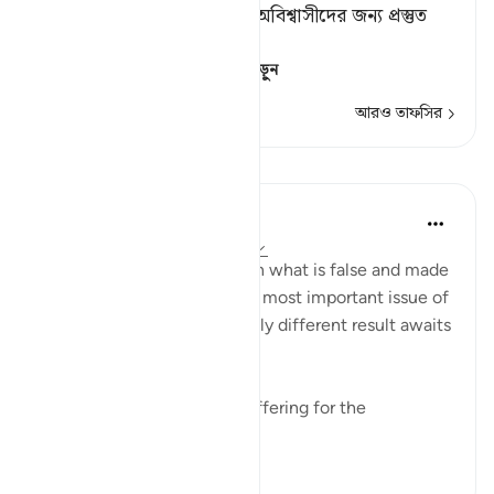
জিজ্ঞাসা করেন।[১] আর তিনি অবিশ্বাসীদের জন্য প্রস্তুত
রেখেছেন যন্ত্রণাদায়ক শাস্তি।
[১] ليسأل তে لام ك
…
আরও পড়ুন
আরও তাফসির
পাঠ
In the Shade of the Quran
৩১ সপ্তাহ আগে
·
রেফারেন্সিং
আয়াহ ৩৩:৮
As for those who believed in what is false and made
false claims concerning the most important issue of
all, the issue of faith, a totally different result awaits
them:
"He has prepared painful suffering for the
unbelievers." (Verse 8)
০
০