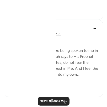
আরো দেখুন
১২
২
Dr Maryam Fayyaz
৪৮ সপ্তাহ আগে
·
রেফারেন্সিং
আয়াহ ৩৩:১-৮
Bismillah
I hear the verses as if they are being spoken to me in
the stillness of Madinah. Allah says to His Prophet
ﷺ: do not obey the hypocrites, do not fear the
disbelievers, fear only Me, trust in Me. And I feel the
weight of those words sink into my own...
আরো দেখুন
২২
৪
আরও প্রতিফলন পড়ুন