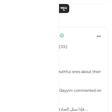
আরও পাঠ পড়ুন
প্রতিফলন
Tulayhah Tafsir Translations
গত বছর
·
রেফারেন্সিং
আয়াহ ৩৩:৮
Allah says in surah al-Ahzab [33]:
[لِّيَسْأَلَ الصَّادِقِينَ عَن صِدْقِهِمْ]
'That He may question the truthful ones about their
truthfulness.' [8]
In one of his writings, ibn al-Qayyim commented on
this by writing:
[فإذا سئل الصادقون وحوسبوا على صدقهم، ف...