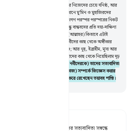
6
.
নবী (সাঃ) মু’মিনদের নিকট তাদের নিজেদের চেয়ে ঘনিষ্ঠ, আর
তার স্ত্রীগণ তাদের মাতা। আল্লাহর বিধানে মু’মিন ও মুহাজিরদের
(দ্বীনী সম্পর্ক) অপেক্ষা আত্মীয়-স্বজনগণ পরস্পর পরস্পরের নিকট
ঘনিষ্ঠতর। তবে তোমরা তোমাদের বন্ধু বান্ধবদের প্রতি দয়া-দাক্ষিণ্য
প্রদর্শন করতে চাইলে, করতে পার। (আল্লাহর) কিতাবে এটাই
লিখিত।
7
.
স্মরণ কর, আমি যখন নবীদের কাছ থেকে অঙ্গীকার
নিয়েছিলাম আর তোমার কাছ থেকেও; আর নূহ্, ইব্রাহীম, মূসা আর
মারইয়াম পুত্র ‘ঈসা থেকেও। আমি তাদের কাছ থেকে নিয়েছিলাম দৃঢ়
অঙ্গীকার
8
.
সত্যবাদীদেরকে (অর্থাৎ নবীদেরকে) তাদের সত্যবাদিতা
(অর্থাৎ আল্লাহর বাণী পৌঁছে দেয়ার কাজ) সম্পর্কে জিজ্ঞেস করার
জন্য। তিনি কাফিরদের জন্য প্রস্তুত করে রেখেছেন ভয়াবহ শাস্তি।
-
Taisirul Quran
তাফসীর পড়ুন
Tafsir Ahsanul Bayaan
যাতে তিনি সত্যবাদীদেরকে তাদের সত্যবাদিতা সম্বন্ধে