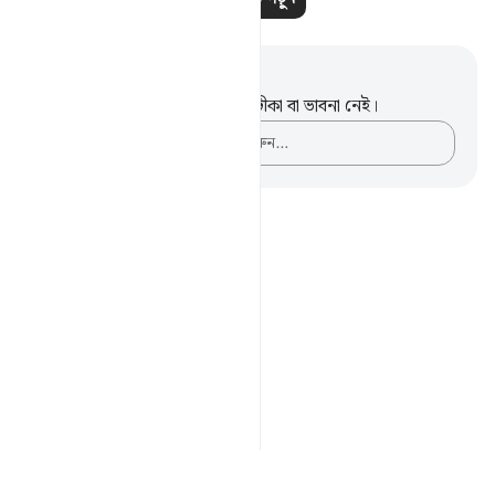
নোট এবং প্রতিফলন
এই পদটি সম্পর্কে আপনার কোনো টীকা বা ভাবনা নেই।
আপনার ভাবনাগুলো লিপিবদ্ধ করুন…
Notes
placeholders
close