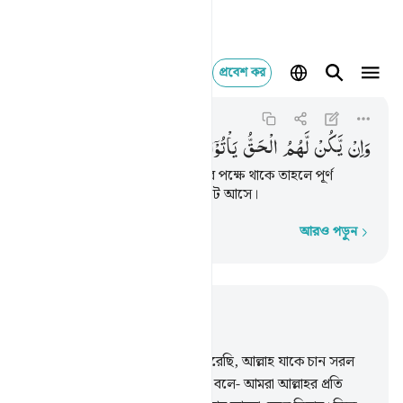
প্রবেশ কর
وان يكن لهم الحق ياتو
An-Nur
24:49
২৪:৪৯
وَاِنْ
یَّكُنْ
لَّهُمُ
الْحَقُّ
یَاْتُوْۤا
اِلَیْهِ
مُذْعِنِیْنَ
কিন্তু ‘হাক’ (অর্থাৎ প্রাপ্য) যদি তাদের পক্ষে থাকে তাহলে পূর্ণ
বিনয়ের সঙ্গে তারা রসূলের দিকে ছুটে আসে।
আরও পড়ুন
শব্দে শব্দে
প্রাসঙ্গিকভাবে পড়ুন
অধ্যায় ২৪, পৃষ্ঠা ৩২১, জুজ ১৮
46
.
আমি সুস্পষ্ট নিদর্শন অবতীর্ণ করেছি, আল্লাহ যাকে চান সরল
সঠিক পথ প্রদর্শন করেন।
47
.
তারা বলে- আমরা আল্লাহর প্রতি