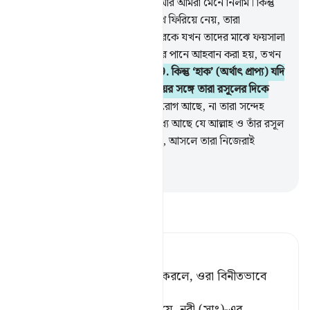
ইমান আনলাম আর রসূলের প্রতিও আর আমরা মেনে নিলাম। কিন্তু
এরপরও তাদের মধ্যেকার একদল মুখ ফিরিয়ে নেয়, তারা
(প্রকৃতপক্ষে) মু’মিন নয়।
48
.
তাদেরকে যখন তাদের মাঝে ফয়সালা
করার উদ্দেশে আল্লাহ ও তাঁর রসূলের পানে আহবান করা হয়, তখন
তাদের একদল মুখ ফিরিয়ে নেয়।
49
.
কিন্তু ‘হাক’ (অর্থাৎ প্রাপ্য) যদি
তাদের পক্ষে থাকে তাহলে পূর্ণ বিনয়ের সঙ্গে তারা রসূলের দিকে
ছুটে আসে।
50
.
তাদের অন্তরে কি রোগ আছে, না তারা সন্দেহ
পোষণ করে? না তারা এই ভয়ের মধ্যে আছে যে আল্লাহ ও তাঁর রসূল
তাদের প্রতি অন্যায় করবেন? তা নয়, আসলে তারা নিজেরাই
অন্যায়কারী।
-
Taisirul Quran
তাফসীর পড়ুন
Tafsir Ahsanul Bayaan
সিদ্ধান্ত ওদের স্বপক্ষে হবে মনে করলে, ওরা বিনীতভাবে
রসূলের নিকট ছুটে আসে। [১]
[১] কেননা, তাদের বিশ্বাস ছিল যে, নবী (সাঃ)-এর