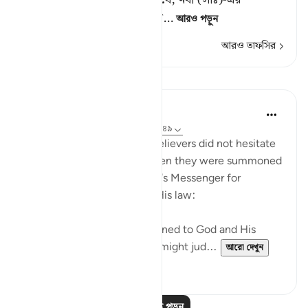
বিচারালয়ে যে ফায়সালা হবে, ত
…
আরও পড়ুন
আরও তাফসির
পাঠ
In the Shade of the Quran
৩১ সপ্তাহ আগে
·
রেফারেন্সিং
আয়াহ ২৪:৪৮-৪৯
Those who claimed to be believers did not hesitate
to contradict that claim when they were summoned
to put their disputes to God's Messenger for
judgement on the basis of His law:
"Whenever they are summoned to God and His
Messenger in order that he might jud...
আরো দেখুন
০
০
আরও পাঠ পড়ুন