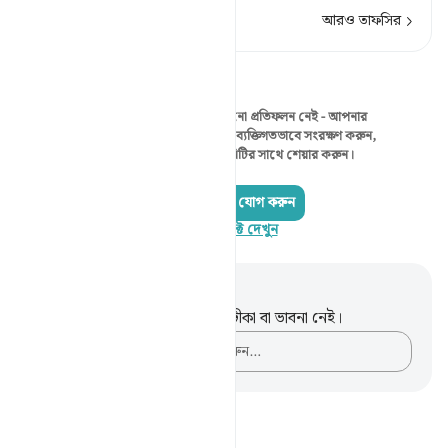
আরও তাফসির
প্রতিফলন
এই মুহূর্তে দেখানোর মতো কোনো প্রতিফলন নেই - আপনার
নিজের প্রতিফলন শুরু করুন এবং ব্যক্তিগতভাবে সংরক্ষণ করুন,
অথবা কুরআনরিফ্লেক্ট কমিউনিটির সাথে শেয়ার করুন।
একটি প্রতিফলন যোগ করুন
কুরআনরিফ্লেক্ট দেখুন
নোট এবং প্রতিফলন
এই পদটি সম্পর্কে আপনার কোনো টীকা বা ভাবনা নেই।
আপনার ভাবনাগুলো লিপিবদ্ধ করুন…