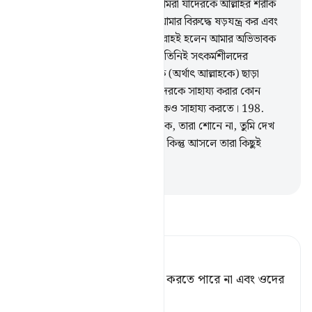
আছে যা দিয়ে তারা শোনে? বল, তোমরা যাদেরকে আল্লাহর শরীক
করছ তাদেরকে আহবান কর, আর আমার বিরুদ্ধে ষড়যন্ত্র কর এবং
আমাকে অবকাশ দিও না।
196
.
আল্লাহই হলেন আমার অভিভাবক
যিনি কিতাব অবতীর্ণ করেছেন, আর তিনিই সৎকর্মশীলদের
অভিভাবকত্ব করে থাকেন।
197
.
কে (অর্থাৎ আল্লাহকে) ছাড়া
যাদেরকে তোমরা ডাক, তারা তোমাদেরকে সাহায্য করার কোন
ক্ষমতা রাখে না, পারে না নিজেদেরকেও সাহায্য করতে।
198
.
তাদেরকে যদি সঠিক পথের দিকে ডাক, তারা শোনে না, তুমি দেখ
যে তারা তোমার দিকে তাকিয়ে আছে কিন্তু আসলে তারা কিছুই
দেখতে পায় না।
-
Taisirul Quran
তাফসীর পড়ুন
Tafsir Ahsanul Bayaan
ওরা তাদের কোন প্রকার সাহায্য করতে পারে না এবং ওদের
নিজেদেরও নয়।