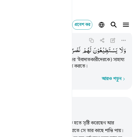
প্রবেশ কর
ولا يستطيعون لهم نصر
Al-A'raf
7:192
৭:১৯২
وَلَا
یَسْتَطِیْعُوْنَ
لَهُمْ
نَصْرًا
وَّلَاۤ
اَنْفُسَهُمْ
یَنْصُرُوْنَ
তারা না পারে তাদেরকে (অর্থাৎ তাদের ‘ইবাদাতকারীদেরকে) সাহায্য
করতে, না পারে নিজেদেরকে সাহায্য করতে।
আরও পড়ুন
শব্দে শব্দে
প্রাসঙ্গিকভাবে পড়ুন
অধ্যায় ৭, পৃষ্ঠা ১৫৮, জুজ ৯
189
.
তিনিই তোমাদেরকে এক ব্যক্তি হতে সৃষ্টি করেছেন আর
তাত্থেকে তার জোড়া সৃষ্টি করেছেন যাতে সে তার কাছে শান্তি পায়।