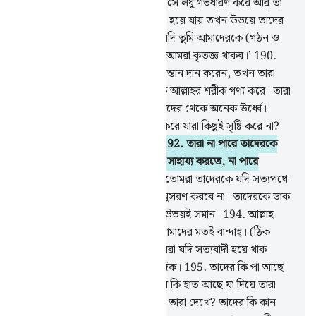
যখন সে স্ত্রীর সাথে সঙ্গত হয় তখন সে লঘু গর্ভধারণ করে আর তা
নিয়ে চলাফেরা করে। গর্ভ যখন ভারী হয়ে যায় তখন উভয়ে তাদের
প্রতিপালক আল্লাহকে ডেকে বলে, ‘যদি তুমি আমাদেরকে (গঠন ও
স্বভাবে) ভাল সন্তান দান কর তাহলে আমরা কৃতজ্ঞ থাকব।’
190
.
যখন তিনি তাদেরকে সর্বাঙ্গ-সুন্দর সন্তান দান করেন, তখন তারা
তাদেরকে যা দেয়া হয় তাতে অন্যকে আল্লাহর শরীক গণ্য করে। তারা
যাদেরকে শরীক গণ্য করে আল্লাহ তাদের থেকে অনেক ঊর্ধ্বে।
191
.
তারা কি এমন কিছুকে শরীক করে যারা কিছুই সৃষ্টি করে না?
বরং তাদেরকেই সৃষ্টি করা হয়েছে।
192
.
তারা না পারে তাদেরকে
(অর্থাৎ তাদের ‘ইবাদাতকারীদেরকে) সাহায্য করতে, না পারে
নিজেদেরকে সাহায্য করতে।
193
.
তোমরা তাদেরকে যদি সত্যপথে
চলার জন্য ডাক, তারা তোমাদের অনুসরণ করবে না। তাদেরকে ডাক
কিংবা চুপচাপ থাক, তোমাদের জন্য উভয়ই সমান।
194
.
আল্লাহ
ছাড়া যাদেরকে তোমরা ডাক তারা তোমাদের মতই বান্দাহ্। (ঠিক
আছে) তাদেরকে ডাকতে থাক, তোমরা যদি সত্যবাদী হয়ে থাক
তাহলে তারা তোমাদের ডাকে সাড়া দিক।
195
.
তাদের কি পা আছে
যা দিয়ে তারা চলাফেরা করে? তাদের কি হাত আছে যা দিয়ে তারা
ধরে? তাদের কি চোখ আছে যা দিয়ে তারা দেখে? তাদের কি কান