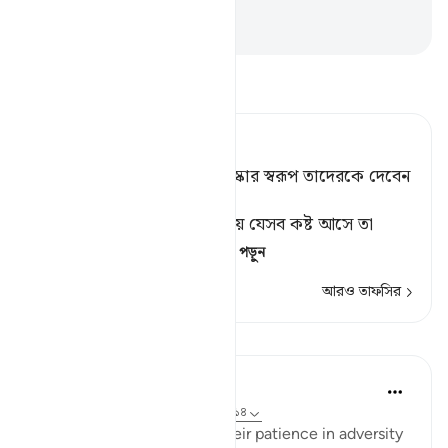
রেশমী পোশাক।
-
Taisirul Quran
তাফসীর পড়ুন
Tafsir Ahsanul Bayaan
আর তাদের ধৈর্যশীলতার[১] পুরস্কার স্বরূপ তাদেরকে দেবেন
জান্নাত ও রেশমী বস্ত্র।
[১] ধৈর্য ধরার অর্থ, দ্বীনের রাস্তায় যেসব কষ্ট আসে তা
আনন্দের সাথে বরণ কর
…
আরও পড়ুন
আরও তাফসির
পাঠ
In the Shade of the Quran
৩১ সপ্তাহ আগে
·
রেফারেন্সিং
আয়াহ ৭৬:১২-১৪
And will reward them for their patience in adversity