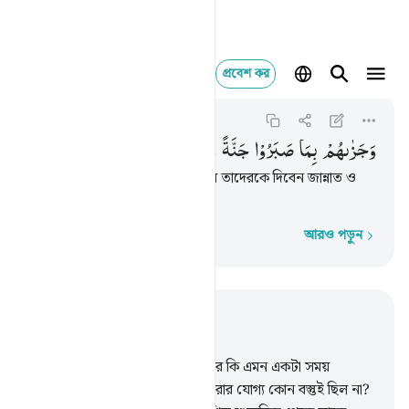
প্রবেশ কর
وجزاهم بما صبروا جنة
Al-Insan
76:12
৭৬:১২
وَجَزٰىهُمْ
بِمَا
صَبَرُوْا
جَنَّةً
وَّحَرِیْرًا
আর তাদের ধৈর্য সহিষ্ণুতার বিনিময়ে তাদেরকে দিবেন জান্নাত ও
রেশমী পোশাক।
আরও পড়ুন
শব্দে শব্দে
প্রাসঙ্গিকভাবে পড়ুন
অধ্যায় ৭৬, পৃষ্ঠা ৫২৫, জুজ ২৯
1
.
মহাকালের মধ্য হতে মানুষের উপর কি এমন একটা সময়
অতিবাহিত হয়নি যখন সে উল্লেখ করার যোগ্য কোন বস্তুই ছিল না?