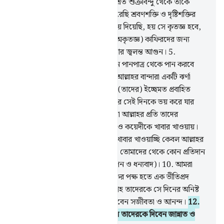
2
.
আমি মানুষকে সৃষ্টি করেছি সংমিশ্রিত শুক্রবিন্দু থেকে তাকে
পরীক্ষা করার জন্য, এজন্য তাকে করেছি শ্রবণশক্তি ও দৃষ্টিশক্তির
অধিকারী।
3
.
আমি তাকে পথ দেখিয়ে দিয়েছি, হয় সে কৃতজ্ঞ হবে,
না হয় সে অকৃতজ্ঞ হবে।
4
.
আমি (অকৃতজ্ঞ) কাফিরদের জন্য
প্রস্তুত করে রেখেছি শেকল, বেড়ি আর জ্বলন্ত আগুন।
5
.
(অপরদিকে) নেককার লোকেরা এমন পানপাত্র থেকে পান করবে
যাতে কর্পুরের সংমিশ্রণ থাকবে।
6
.
আল্লাহর বান্দারা একটি ঝর্ণা
থেকে পান করবে। তারা এই ঝর্ণাকে (তাদের) ইচ্ছেমত প্রবাহিত
করবে।
7
.
যারা মানত পূরণ করে আর সেই দিনকে ভয় করে যার
অনিষ্ট হবে সুদূরপ্রসারী।
8
.
আর তারা আল্লাহর প্রতি তাদের
ভালবাসার কারণে মিসকীন, ইয়াতীম ও কয়েদীকে খাবার খাওয়ায়।
9
.
তারা বলে- ‘আমরা তোমাদেরকে খাবার খাওয়াচ্ছি কেবল আল্লাহর
চেহারা (সন্তুষ্টি) লাভের জন্য, আমরা তোমাদের থেকে কোন প্রতিদান
চাই না, চাই না কোন কৃতজ্ঞতা (জ্ঞাপন ও ধন্যবাদ)।
10
.
আমরা
কেবল ভয় করি আমাদের প্রতিপালকের পক্ষ হতে এক ভীতিপ্রদ
ভয়ানক দিনের।
11
.
যার ফলে আল্লাহ তাদেরকে সে দিনের অনিষ্ট
হতে রক্ষা করবেন আর তাদেরকে দিবেন সজীবতা ও আনন্দ।
12
.
আর তাদের ধৈর্য সহিষ্ণুতার বিনিময়ে তাদেরকে দিবেন জান্নাত ও