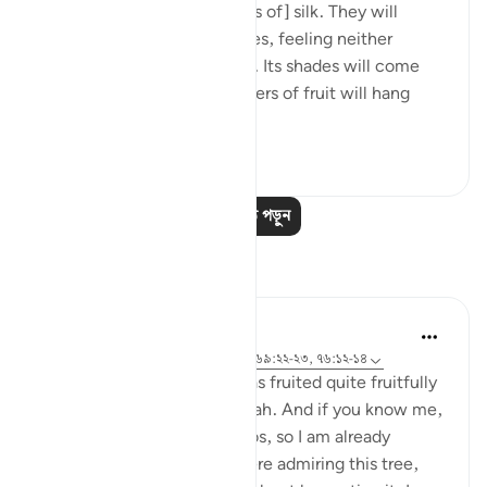
with a garden and [garments of] silk. They will
recline there on soft couches, feeling neither
burning sun nor severe cold. Its shades will come
low over them, and its clusters of fruit will hang
low, within...
আরো দেখুন
০
০
আরও পাঠ পড়ুন
প্রতিফলন
Ilham Amin
১৯ সপ্তাহ আগে
·
রেফারেন্সিং
আয়াহ ৯০:৪, ৬৯:২২-২৩, ৭৬:১২-১৪
One of my avocado trees has fruited quite fruitfully
(pun intended). Alhamdulillah. And if you know me,
you know I love my avocados, so I am already
salivating. But as I stood there admiring this tree,