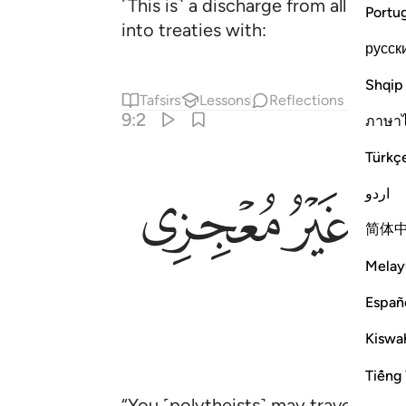
˹This is˺ a discharge from all obliga
Portu
into treaties with:
русск
Shqip
Tafsirs
Lessons
Reflections
9:2
ภาษา
Türkç
ﱒ
ﱓ
اردو
简体
Melay
Españ
Kiswah
Tiếng 
“You ˹polytheists˺ may travel freel