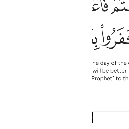
ﱲ
ﱳ
ﱴ
ﱵ
ﱻ
ﱼ
ﱽ
essenger ˹is made˺ to all people on the day of the
eists. So if you ˹pagans˺ repent, it will be better
from Allah. And give good news ˹O Prophet˺ to the 
Read full surah
Continue