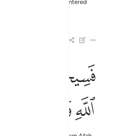
sts you ˹believers˺ have entered
ﱋ
ﱌ
ﱍ
فسيحوا في الارض اربعة اشهر واعلموا انكم غير مع
فَسِيحُوا۟ فِى ٱلْأَرْضِ أَرْبَعَةَ أَشْهُرٍۢ وَٱعْلَمُوٓا۟ أَنّ
ﱔ
ﱕ
ﱖ
ﱗ
you will have no escape from Allah,