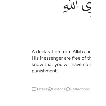
ﱶﱷ
A declaration from Allah and His M
His Messenger are free of the polyth
know that you will have no escape 
punishment.
Tafsirs
Lessons
Reflections