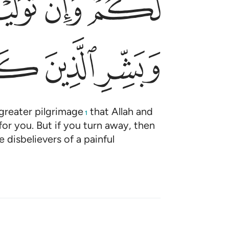
ﱮﱯ
ﱰ
ﱱ
ﱸ
ﱹ
ﱺ
 greater pilgrimage
that Allah and
1
 for you. But if you turn away, then
disbelievers of a painful