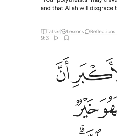
and that Allah will disgrace the disb
Tafsirs
Lessons
Reflections
9:3
ﱢ
ﱣ
علموا انكم غير معجزي الله وبشر الذين كفروا بعذاب اليم ٣
رٌۭ لَّكُمْ ۖ وَإِن تَوَلَّيْتُمْ فَٱعْلَمُوٓا۟ أَنَّكُمْ غَيْرُ مُعْجِزِى ٱللَّهِ ۗ وَبَشِّرِ ٱلَّذ
ﱬ
ﱭ