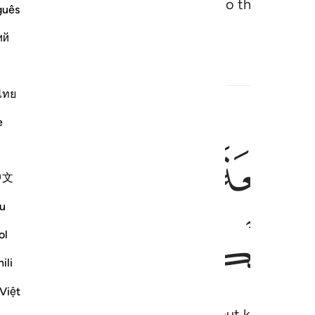
tions,
by Allah and His Messenger, to the polythei
1
guês
ий
ไทย
e
ﱎ
ﱏ
ﱐ
ﱑ
جزي الله وان الله مخزي الكافرين ٢
َكُمْ غَيْرُ مُعْجِزِى ٱللَّهِ ۙ وَأَنَّ ٱللَّهَ مُخْزِى ٱلْكَـٰفِرِينَ ٢
中文
u
ﱘ
ﱙ
ol
ili
Việt
y through the land for four months, but know that 