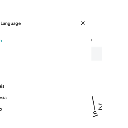
 Language
Sign in
Page
187
Juz
10
/
Hizb
19
h
Repentance
ف
is
ﱅ
ﱆ
ﱇ
ﱈ
كين ١
esia
ُّم مِّنَ ٱلْمُشْرِكِينَ ١
no