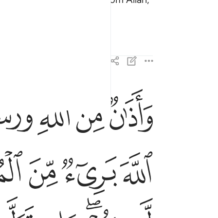
ﱚ
ﱛ
ﱜ
ﱝ
واذان من الله ورسوله الى الناس يوم الحج الاكبر 
وَأَذَٰنٌۭ مِّنَ ٱللَّهِ وَرَسُولِهِۦٓ إِلَى ٱلنَّاسِ يَوْمَ ٱلْحَجِّ 
ﱤ
ﱥ
ﱦ
ﱧ