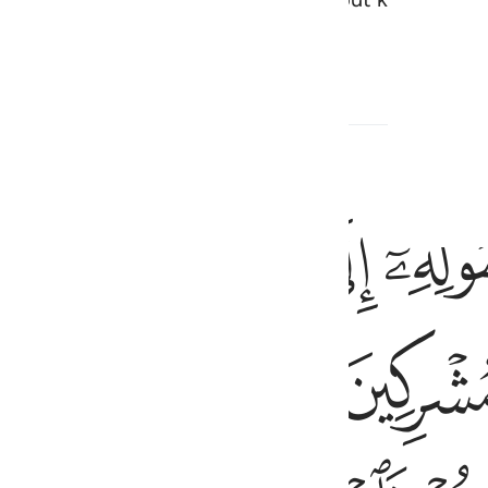
elievers.”
1
ﱞ
ﱟ
ﱠ
ﱡ
ان الله بريء من المشركين ورسوله فان تبتم فهو خير لكم وان توليتم فا
ٱلْأَكْبَرِ أَنَّ ٱللَّهَ بَرِىٓءٌۭ مِّنَ ٱلْمُشْرِكِينَ ۙ وَرَسُولُهُۥ ۚ فَإِن تُبْتُمْ فَهُوَ خَيْ
ﱨﱩ
ﱪ
ﱫ