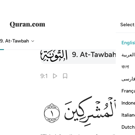
Select
9. At-Tawbah
Englis
009
9
.
At-Tawbah
The 
العربية
বাংলা
9:1
ارسی
França
ﱉ
ﱊ
Indon
Italia
Dutch