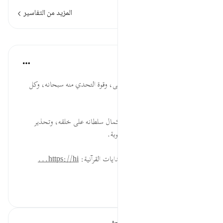
المزيد من التفاسير
الدروس
موسوعة الهدايات القرآنية
قبل ٤٠ أسبوعًا
·
المراجع
آية ٣٣:٥٥
اسْتَطَعْتُمْ... تقرير لوحدانية الله تعالى، وقوة التحدي منه سبحانه، وكل
شيء وفق إرادته ومشيئته.
بِسُلْطَان... نفوذ مشيئته تعالى، وكمال سلطانه على خلقه، وتحذير
الكافرين والفاسقين، والدعوة إلى التوبة.
لقراءة المزيد اذهب إلى موسوعة الهدايات القرآنية:
https://hi...
عرض المزيد
٠
٠