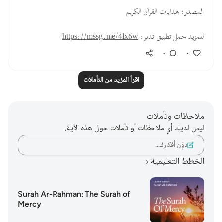
المصدر: هدايات القرآن الكريم
للمزيد حمل تطبيق تدبر:
https://mssg.me/4lx6w
٠
٠
اقرأ المزيد من التأملات
ملاحظات وتأملات
ليس لديك أي ملاحظات أو تأملات حول هذه الآية.
دوّن أفكارك…
الخطط التعليمية
Surah Ar-Rahman: The Surah of
Mercy