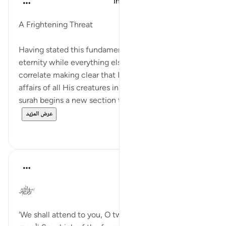
In the Shade of the Quran
قبل ٣١ أسبوعًا
·
المراجع
آية ٣١:٥٥-٣٦
A Frightening Threat
Having stated this fundamental truth of God's
eternity while everything else perishes and its
correlate making clear that He controls all the
affairs of all His creatures in verses 29 and 30, the
surah begins a new section that starts wit...
عرض المزيد
٠
١
Dr Maryam Fayyaz
السنة الماضية
·
المراجع
آية ٣١:٥٥-٣٣
﷽
'We shall attend to you, O two classes [of jinn and