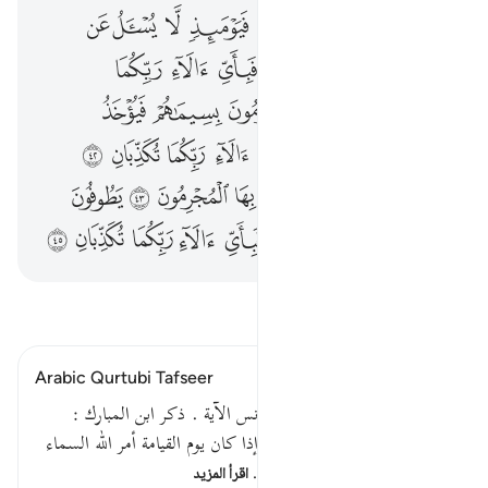
ﲾ
ﲿ
ﳀ
ﳁ
ﳂ
ﳃ
ﳄ
ﳅ
ﳆ
ﳇ
ﳈ
ﳉ
ﳊ
ﳋ
ﳌ
ﳍ
ﳎ
ﳏ
ﳐ
ﳑ
ﳒ
ﳓ
ﳔ
ﳕ
ﳖ
ﱁ
ﱂ
ﱃ
ﱄ
ﱅ
ﱆ
ﱇ
ﱈ
ﱉ
ﱊ
ﱋ
ﱌ
ﱍ
ﱎ
ﱏ
ﱐ
ﱑ
ﱒ
ﱓ
ﱔ
ﱕ
ﱖ
ﱗ
اقرأ التفسير
Arabic Qurtubi Tafseer
قوله تعالى : يا معشر الجن والإنس الآية . ذكر ابن المبارك :
وأخبرنا جويبر عن الضحاك قال إذا كان يوم القيامة أمر الله السماء
الدنيا فتشققت بأهلها ، فتكو…
اقرأ المزيد