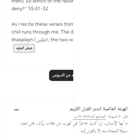
men]! So which of the favors of your Lord will you
deny? ' 55:31-32
As I recite these verses from Surah Ar-Rahman, a
chill runs through me. The direct address to
thaqalayn (الثقلين, the two weighty creati...
عرض المزيد
٣
٨
اقرأ المزيد من الدروس
تأملات
الهيئة العالمية لتدبر القرآن الكريم
قبل ٣٠ أسبوعًا
·
المراجع
آية ٣٣:٥٥-٣٤
* أيها الإنسان، إن كنتَ عاجزًا عن الهرب من عقاب ربِّك، فلن تجد
سبيلًا للنجاة منه إلا بالفرار إليه.