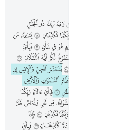
اقرأ في السياق
الفصل ٥٥, صفحة ٥٣٢, جوز ٢٧
كل من عليها فان ٢٦ ويبقى وجه ربك ذو الجلال والاكرام ٢٧ فباي الاء ربكما تكذبان ٢٨ يساله من في السماوات والارض كل يوم هو في شان ٢٩ فباي الاء ربكما تكذبان ٣٠ سنفرغ لكم ايه الثقلان ٣١ فباي الاء ربكما تكذبان ٣٢ يا معشر الجن والانس ان استطعتم ان تنفذوا من اقطار السماوات والارض فانفذوا لا تنفذون الا بسلطان ٣٣ فباي الاء ربكما تكذبان ٣٤ يرسل عليكما شواظ من نار ونحاس فلا تنتصران ٣٥ فباي الاء ربكما تكذبان ٣٦ فاذا انشقت السماء فكانت وردة كالدهان ٣٧ فباي الاء ربكما تكذبان ٣٨ فيوميذ لا يسال عن ذنبه انس ولا جان ٣٩ فباي الاء ربكما تكذبان ٤٠ يعرف المجرمون بسيماهم فيوخذ بالنواصي والاقدام ٤١ فباي الاء ربكما تكذبان ٤٢ هاذه جهنم التي يكذب بها المجرمون ٤٣ يطوفون بينها وبين حميم ان ٤٤ فباي الاء ربكما تكذبان ٤٥
ﱥ
ﱦ
ﱧ
ﱨ
ﱩ
ﱪ
ﱫ
ﱬ
ﱭ
ﱮ
كُلُّ مَنْ عَلَيْهَا فَانٍۢ ٢٦ وَيَبْقَىٰ وَجْهُ رَبِّكَ ذُو ٱلْجَلَـٰلِ وَٱلْإِكْرَامِ ٢٧ فَبِأَىِّ ءَالَآءِ رَبِّكُمَا تُكَذِّبَانِ ٢٨ يَسْـَٔلُهُۥ مَن فِى ٱلسَّمَـٰوَٰتِ وَٱلْأَرْضِ ۚ كُلَّ يَوْمٍ هُوَ فِى شَأْنٍۢ ٢٩ فَبِأَىِّ ءَالَآءِ رَبِّكُمَا تُكَذِّبَانِ ٣٠ سَنَفْرُغُ لَكُمْ أَيُّهَ ٱلثَّقَلَانِ ٣١ فَبِأَىِّ ءَالَآءِ رَبِّكُمَا تُكَذِّبَانِ ٣٢ يَـٰمَعْشَرَ ٱلْجِنِّ وَٱلْإِنسِ إِنِ ٱسْتَطَعْتُمْ أَن تَنفُذُوا۟ مِنْ أَقْطَارِ ٱلسَّمَـٰوَٰتِ وَٱلْأَرْضِ فَٱنفُذُوا۟ ۚ لَا تَنفُذُونَ إِلَّا بِسُلْطَـٰنٍۢ ٣٣ فَبِأَىِّ ءَالَآءِ رَبِّكُمَا تُكَذِّبَانِ ٣٤ يُرْسَلُ عَلَيْكُمَا شُوَاظٌۭ مِّن نَّارٍۢ وَنُحَاسٌۭ فَلَا تَنتَصِرَانِ ٣٥ فَبِأَىِّ ءَالَآءِ رَبِّكُمَا تُكَذِّبَانِ ٣٦ فَإِذَا ٱنشَقَّتِ ٱلسَّمَآءُ فَكَانَتْ وَرْدَةًۭ كَٱلدِّهَانِ ٣٧ فَبِأَىِّ ءَالَآءِ رَبِّكُمَا تُكَذِّبَانِ ٣٨ فَيَوْمَئِذٍۢ لَّا يُسْـَٔلُ عَن ذَنۢبِهِۦٓ إِنسٌۭ وَلَا جَآنٌّۭ ٣٩ فَبِأَىِّ ءَالَآءِ رَبِّكُمَا تُكَذِّبَانِ ٤٠ يُعْرَفُ ٱلْمُجْرِمُونَ بِسِيمَـٰهُمْ فَيُؤْخَذُ بِٱلنَّوَٰصِى وَٱلْأَقْدَامِ ٤١ فَبِأَىِّ ءَالَآءِ رَبِّكُمَا تُكَذِّبَانِ ٤٢ هَـٰذِهِۦ جَهَنَّمُ ٱلَّتِى يُكَذِّبُ بِهَا ٱلْمُجْرِمُونَ ٤٣ يَطُوفُونَ بَيْنَهَا وَبَيْنَ حَمِيمٍ ءَانٍۢ ٤٤ فَبِأَىِّ ءَالَآءِ رَبِّكُمَا تُكَذِّبَانِ ٤٥
ﱯ
ﱰ
ﱱ
ﱲ
ﱳ
ﱴ
ﱵ
ﱶ
ﱷ
ﱸ
ﱹ
ﱺﱻ
ﱼ
ﱽ
ﱾ
ﱿ
ﲀ
ﲁ
ﲂ
ﲃ
ﲄ
ﲅ
ﲆ
ﲇ
ﲈ
ﲉ
ﲊ
ﲋ
ﲌ
ﲍ
ﲎ
ﲏ
ﲐ
ﲑ
ﲒ
ﲓ
ﲔ
ﲕ
ﲖ
ﲗ
ﲘ
ﲙ
ﲚ
ﲛ
ﲜﲝ
ﲞ
ﲟ
ﲠ
ﲡ
ﲢ
ﲣ
ﲤ
ﲥ
ﲦ
ﲧ
ﲨ
ﲩ
ﲪ
ﲫ
ﲬ
ﲭ
ﲮ
ﲯ
ﲰ
ﲱ
ﲲ
ﲳ
ﲴ
ﲵ
ﲶ
ﲷ
ﲸ
ﲹ
ﲺ
ﲻ
ﲼ
ﲽ