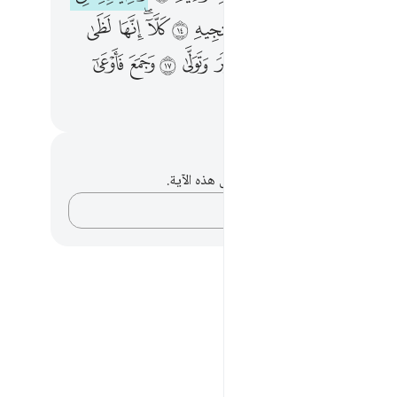
ﱒ
ﱓ
ﱔ
ﱕ
ﱖ
ﱗ
ﱘ
ﱙ
ﱚﱛ
ﱜ
ﱝ
ﱟ
ﱠ
ﱡ
ﱢ
ﱣ
ﱤ
ﱥ
ﱦ
ﱧ
ﱨ
حظات وتأملات
لديك أي ملاحظات أو تأملات حول هذه الآية.
دوّن أفكارك…