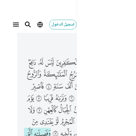
تسجيل الدخول
 في السياق
٥, جوز ٢٩
لايكة والروح اليه في يوم كان مقداره خمسين الف سنة ٤ فاصبر صبرا جميلا ٥ انهم يرونه بعيدا ٦ ونراه قريبا ٧ يوم تكون السماء كالمهل ٨ وتكون الجبال كالعهن ٩ ولا يسال حميم حميما ١٠ يبصرونهم يود المجرم لو يفتدي من عذاب يوميذ ببنيه ١١ وصاحبته واخيه ١٢ وفصيلته التي توويه ١٣ ومن في الارض جميعا ثم ينجيه ١٤ كلا انها لظى ١٥ نزاعة للشوى ١٦ تدعو من ادبر وتولى ١٧ وجمع فاوعى ١٨
ﲟ
ﲠ
ﲡ
ﲢ
ﲣ
ﲤ
ﲥ
ﲦ
َـٰٓئِكَةُ وَٱلرُّوحُ إِلَيْهِ فِى يَوْمٍۢ كَانَ مِقْدَارُهُۥ خَمْسِينَ أَلْفَ سَنَةٍۢ ٤ فَٱصْبِرْ صَبْرًۭا جَمِيلًا ٥ إِنَّهُمْ يَرَوْنَهُۥ بَعِيدًۭا ٦ وَنَرَىٰهُ قَرِيبًۭا ٧ يَوْمَ تَكُونُ ٱلسَّمَآءُ كَٱلْمُهْلِ ٨ وَتَكُونُ ٱلْجِبَالُ كَٱلْعِهْنِ ٩ وَلَا يَسْـَٔلُ حَمِيمٌ حَمِيمًۭا ١٠ يُبَصَّرُونَهُمْ ۚ يَوَدُّ ٱلْمُجْرِمُ لَوْ يَفْتَدِى مِنْ عَذَابِ يَوْمِئِذٍۭ بِبَنِيهِ ١١ وَصَـٰحِبَتِهِۦ وَأَخِيهِ ١٢ وَفَصِيلَتِهِ ٱلَّتِى تُـْٔوِيهِ ١٣ وَمَن فِى ٱلْأَرْضِ جَمِيعًۭا ثُمَّ يُنجِيهِ ١٤ كَلَّآ ۖ إِنَّهَا لَظَىٰ ١٥ نَزَّاعَةًۭ لِّلشَّوَىٰ ١٦ تَدْعُوا۟ مَنْ أَدْبَرَ وَتَوَلَّىٰ ١٧ وَجَمَعَ فَأَوْعَىٰٓ ١٨
ﲨ
ﲩ
ﲪ
ﲫ
ﲬ
ﲭ
ﲮ
ﲯ
ﲱ
ﲲ
ﲳ
ﲴ
ﲵ
ﲶ
ﲷ
ﲸ
ﲹ
ﲻ
ﲼ
ﲽ
ﲾ
ﲿ
ﳀ
ﳁ
ﳂ
ﳃ
ﳄ
ﳆ
ﳇ
ﳈ
ﳉ
ﳊ
ﳋ
ﳌ
ﳍ
ﳏ
ﳐ
ﳑ
ﱁﱂ
ﱃ
ﱄ
ﱅ
ﱆ
ﱇ
ﱉ
ﱊ
ﱋ
ﱌ
ﱍ
ﱎ
ﱏ
ﱐ