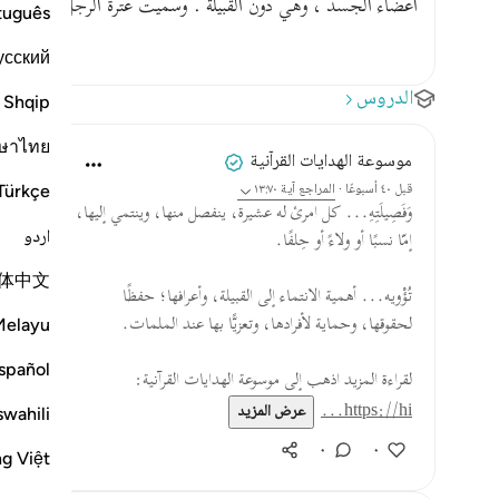
أعضاء الجسد ، وهي دون القبيلة . وسميت عترة الرجل فصيلته ت
tuguês
усский
الدروس
Shqip
ษาไทย
موسوعة الهدايات القرآنية
Türkçe
قبل ٤٠ أسبوعًا
·
المراجع
آية ١٣:٧٠
وَفَصِيلَتِهِ... كل امرئ له عشيرة، ينفصل منها، وينتمي إليها،
اردو
إمّا نسبًا أو ولاءً أو حِلفًا.
体中文
تُؤْويه... أهمية الانتماء إلى القبيلة، وأعرافها؛ حفظًا
لحقوقها، وحماية لأفرادها، وتعزيًّا بها عند الملمات.
Melayu
spañol
لقراءة المزيد اذهب إلى موسوعة الهدايات القرآنية:
https://hi...
عرض المزيد
swahili
٠
٠
ng Việt