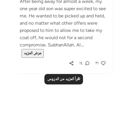
After being away for almost a week, my
one year old son was super excited to see
me. He wanted to be picked up and held,
and no matter what other offers were
proposed to him to allow me to take my
coat off, he would not for a second
compromise. SubhanAllah. Al...
عرض المزيد
١٤
٣١
اقرأ المزيد من الدروس
Notes
placeholders