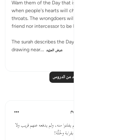
Warn them of the Day that is ever drawing near,
when people's hearts will chokingly come up to the
throats. The wrongdoers will have neither intimate
friend nor intercessor to be heeded. (Verse 18)
The surah describes the Day of Judgement as ever
drawing near...
عرض المزيد
٣٧
٠
٠
اقرأ المزيد من الدروس
تأملات
الهيئة العالمية لتدبر القرآن الكريم
قبل ٣٠ أسبوعًا
·
المراجع
آية ١٨:٤٠
* إن عذاب الله إذا نزل بالظالمين لم يفلتوا منه، ولم يدفعه عنهم قريب ولا
شفيع، فلا تغتر أيُّها العبد بقوة، ولا بقرابة وخُلَّة!