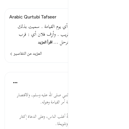
اقرأ التفسير
Arabic Qurtubi Tafseer
قوله تعالى : وأنذرهم يوم الآزفة أي يوم القيامة . سميت بذلك
لأنها قريبة ، إذ كل ما هو آت قريب . وأزف فلان أي : قرب
يأزف أزفا ، قال النابغة :أزف الترحل …
اقرأ المزيد
المزيد من التفاسير
الدروس
موسوعة الهدايات القرآنية
قبل ٤٠ أسبوعًا
·
المراجع
آية ١٨:٤٠
وَأَنذِرْهُمْ ... الإنذار من آكد مهام النبي صلى الله عليه وسلم، والاقتصار
عليه؛ لمخالفة أكثر الناس، ولفظاعة أمر القيامة وهوله.
يَوْمَ الآزِفَةِ ... اقتراب الساعة، وغفلةُ أغلب الناس، وعلى الدعاة إكثار
التذكير بها؛ لكثرة تكرارها تصريحًا وتلويحًا.