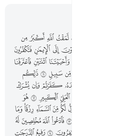
اقرأ في السياق
الفصل ٤٠, صفحة ٤٦٩, جوز ٢٤
ان الذين كفروا ينادون لمقت الله اكبر من مقتكم انفسكم اذ تدعون الى الايمان فتكفرون ١٠ قالوا ربنا امتنا اثنتين واحييتنا اثنتين فاعترفنا بذنوبنا فهل الى خروج من سبيل ١١ ذالكم بانه اذا دعي الله وحده كفرتم وان يشرك به تومنوا فالحكم لله العلي الكبير ١٢ هو الذي يريكم اياته وينزل لكم من السماء رزقا وما يتذكر الا من ينيب ١٣ فادعوا الله مخلصين له الدين ولو كره الكافرون ١٤ رفيع الدرجات ذو العرش يلقي الروح من امره على من يشاء من عباده لينذر يوم التلاق ١٥ يوم هم بارزون لا يخفى على الله منهم شيء لمن الملك اليوم لله الواحد القهار ١٦ اليوم تجزى كل نفس بما كسبت لا ظلم اليوم ان الله سريع الحساب ١٧ وانذرهم يوم الازفة اذ القلوب لدى الحناجر كاظمين ما للظالمين من حميم ولا شفيع يطاع ٨
ﱢ
ﱣ
ﱤ
ﱥ
ﱦ
ﱧ
ﱨ
ﱩ
إِنَّ ٱلَّذِينَ كَفَرُوا۟ يُنَادَوْنَ لَمَقْتُ ٱللَّهِ أَكْبَرُ مِن مَّقْتِكُمْ أَنفُسَكُمْ إِذْ تُدْعَوْنَ إِلَى ٱلْإِيمَـٰنِ فَتَكْفُرُونَ ١٠ قَالُوا۟ رَبَّنَآ أَمَتَّنَا ٱثْنَتَيْنِ وَأَحْيَيْتَنَا ٱثْنَتَيْنِ فَٱعْتَرَفْنَا بِذُنُوبِنَا فَهَلْ إِلَىٰ خُرُوجٍۢ مِّن سَبِيلٍۢ ١١ ذَٰلِكُم بِأَنَّهُۥٓ إِذَا دُعِىَ ٱللَّهُ وَحْدَهُۥ كَفَرْتُمْ ۖ وَإِن يُشْرَكْ بِهِۦ تُؤْمِنُوا۟ ۚ فَٱلْحُكْمُ لِلَّهِ ٱلْعَلِىِّ ٱلْكَبِيرِ ١٢ هُوَ ٱلَّذِى يُرِيكُمْ ءَايَـٰتِهِۦ وَيُنَزِّلُ لَكُم مِّنَ ٱلسَّمَآءِ رِزْقًۭا ۚ وَمَا يَتَذَكَّرُ إِلَّا مَن يُنِيبُ ١٣ فَٱدْعُوا۟ ٱللَّهَ مُخْلِصِينَ لَهُ ٱلدِّينَ وَلَوْ كَرِهَ ٱلْكَـٰفِرُونَ ١٤ رَفِيعُ ٱلدَّرَجَـٰتِ ذُو ٱلْعَرْشِ يُلْقِى ٱلرُّوحَ مِنْ أَمْرِهِۦ عَلَىٰ مَن يَشَآءُ مِنْ عِبَادِهِۦ لِيُنذِرَ يَوْمَ ٱلتَّلَاقِ ١٥ يَوْمَ هُم بَـٰرِزُونَ ۖ لَا يَخْفَىٰ عَلَى ٱللَّهِ مِنْهُمْ شَىْءٌۭ ۚ لِّمَنِ ٱلْمُلْكُ ٱلْيَوْمَ ۖ لِلَّهِ ٱلْوَٰحِدِ ٱلْقَهَّارِ ١٦ ٱلْيَوْمَ تُجْزَىٰ كُلُّ نَفْسٍۭ بِمَا كَسَبَتْ ۚ لَا ظُلْمَ ٱلْيَوْمَ ۚ إِنَّ ٱللَّهَ سَرِيعُ ٱلْحِسَابِ ١٧ وَأَنذِرْهُمْ يَوْمَ ٱلْـَٔازِفَةِ إِذِ ٱلْقُلُوبُ لَدَى ٱلْحَنَاجِرِ كَـٰظِمِينَ ۚ مَا لِلظَّـٰلِمِينَ مِنْ حَمِيمٍ
ﱪ
ﱫ
ﱬ
ﱭ
ﱮ
ﱯ
ﱰ
ﱱ
ﱲ
ﱳ
ﱴ
ﱵ
ﱶ
ﱷ
ﱸ
ﱹ
ﱺ
ﱻ
ﱼ
ﱽ
ﱾ
ﱿ
ﲀ
ﲁ
ﲂ
ﲃ
ﲄ
ﲅ
ﲆ
ﲇ
ﲈ
ﲉ
ﲊﲋ
ﲌ
ﲍ
ﲎ
ﲏ
ﲐ
ﲑ
ﲒ
ﲓ
ﲔ
ﲕ
ﲖ
ﲗ
ﲘ
ﲙﲚ
ﲛ
ﲜ
ﲝ
ﲞ
ﲟ
ﲠ
ﲡ
ﲢ
ﲣ
ﲤ
ﲥ
ﲦ
ﲧ
ﲨ
ﲩ
ﲪ
ﲫ