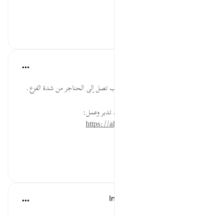
الْقُلُوبُ .....
عرض المزيد
٢٩
٠
٠
القرآن تدبر وعمل
قبل ٤٠ أسبوعًا
·
المراجع
آية ١٨:٤٠
شدة هول يوم القيامة حتى إن القلوب تصل إلى الحناجر من شدة الفزع.
* للمزيد عن هذه الآية في مصحف تدبر وعمل:
https://altadabbur.com/#aya=40_18
#توجيهات
٢٩
٠
٠
In the Shade of the Quran
قبل ٣٢ أسبوعًا
·
المراجع
آية ١٨:٤٠