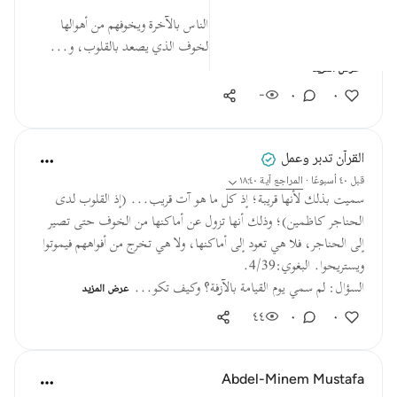
* هو أمرٌ لكل عالمٍ وداعية أن يُذكِّرَ الناس بالآخرة ويخوفهم من أهوالها
وعذابها؛ رجاء أن يُحدثوا توبةً قبل الخوف الذي يصعد بالقلوب، و...
عرض المزيد
-
٠
٠
القرآن تدبر وعمل
قبل ٤٠ أسبوعًا
·
المراجع
آية ١٨:٤٠
سميت بذلك لأنها قريبة؛ إذ كل ما هو آت قريب... (إذ القلوب لدى
الحناجر كاظمين)؛ وذلك أنها تزول عن أماكنها من الخوف حتى تصير
إلى الحناجر، فلا هي تعود إلى أماكنها، ولا هي تخرج من أفواههم فيموتوا
ويستريحوا. البغوي:4/39.
السؤال: لم سمي يوم القيامة بالآزفة؟ وكيف تكو...
عرض المزيد
٤٤
٠
٠
Abdel-Minem Mustafa