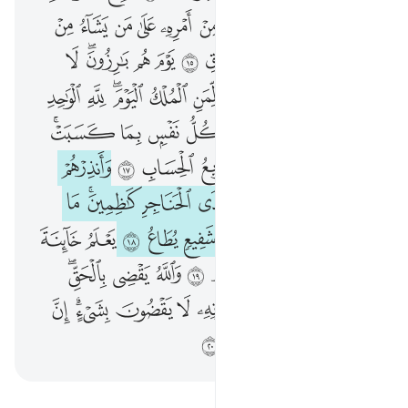
ﲬ
ﲭ
ﲮ
ﲯ
ﲰ
ﲱ
ﲲ
ﲳ
ﲴ
ﲵ
ﲶ
ﲷ
ﲸ
ﲹ
ﲺ
ﲻ
ﲼ
ﲽﲾ
ﲿ
ﳀ
ﳁ
ﳂ
ﳃ
ﳄﳅ
ﳆ
ﳇ
ﳈﳉ
ﳊ
ﳋ
ﳌ
ﳍ
ﱁ
ﱂ
ﱃ
ﱄ
ﱅ
ﱆﱇ
ﱈ
ﱉ
ﱊﱋ
ﱌ
ﱍ
ﱎ
ﱏ
ﱐ
ﱑ
ﱒ
ﱓ
ﱔ
ﱕ
ﱖ
ﱗ
ﱘﱙ
ﱚ
ﱛ
ﱜ
ﱝ
ﱞ
ﱟ
ﱠ
ﱡ
ﱢ
ﱣ
ﱤ
ﱥ
ﱦ
ﱧ
ﱨ
ﱩ
ﱪ
ﱫﱬ
ﱭ
ﱮ
ﱯ
ﱰ
ﱱ
ﱲ
ﱳﱴ
ﱵ
ﱶ
ﱷ
ﱸ
ﱹ
ﱺ