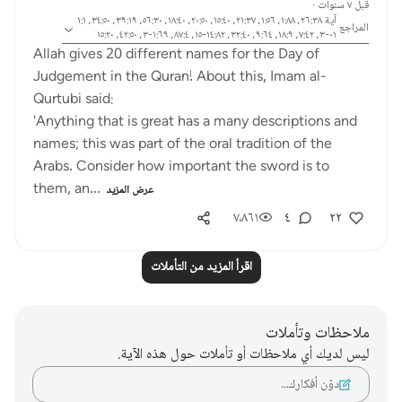
قبل ٧ سنوات
·
آية ٢٦:٣٨، ١:٨٨، ١:٥٦، ٢١:٣٧، ١٥:٤٠، ٢٠:٥٠، ١٨:٤٠، ٥٦:٣٠، ٣٩:١٩، ٣٤:٥٠، ١:١
المراجع
٠١-٣، ٧:٤٢، ١٨:٩، ٩:٦٤، ٣٢:٤٠، ١٤:٨٢-١٥، ٨٧:٤، ١:٦٩-٣، ٤٢:٥٠، ١٥:٢٠
Allah gives 20 different names for the Day of
Judgement in the Quran! About this, Imam al-
Qurtubi said:
'Anything that is great has a many descriptions and
names; this was part of the oral tradition of the
Arabs. Consider how important the sword is to
them, an...
عرض المزيد
٧٬٨٦١
٤
٢٢
اقرأ المزيد من التأملات
ملاحظات وتأملات
ليس لديك أي ملاحظات أو تأملات حول هذه الآية.
دوّن أفكارك…