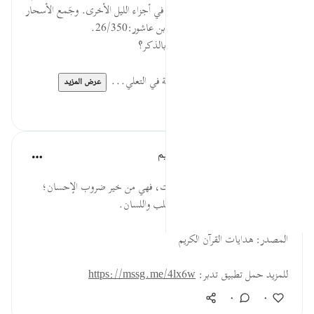
واستغفارهم فيه أعجب من صلاتهم في أجزاء الليل الأخرى. وجَمع الأسحار
باعتبار تكرر قيامهم في كل سحر. ابن عاشور:26/350.
السؤال: لماذا خص وقت الأسحار بالذكر؟
* يمكنك وضع إجابتك عن الأسئلة في التعلي...
عرض المزيد
٠
٠
الهيئة العالمية لتدبر القرآن الكريم
قبل ٣٠ أسبوعًا
·
المراجع
آية ١٧:٥١-١٨
* لصلاة الليل مَزيَّةٌ من سائر العبادات، فهي من خير ضروب الإحسان؛
لأنها دليل على الإخلاص وتواطؤ القلب واللسان.
المصدر: هدايات القرآن الكريم
للمزيد حمل تطبيق تدبر:
https://mssg.me/4lx6w
٠
٠