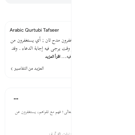
اقرأ التفسير
Arabic Qurtubi Tafseer
قوله تعالى : وبالأسحار هم يستغفرون مدح ثان ; أي يستغفرون من
ذنوبهم ؛ قاله الحسن . والسحر وقت يرجى فيه إجابة الدعاء . وقد
مضى في " آل عمران " القول فيه…
اقرأ المزيد
المزيد من التفاسير
الدروس
موسوعة الهدايات القرآنية
قبل ٤٠ أسبوعًا
·
المراجع
آية ١٨:٥١
يَسْتَغْفِرُون... شدة خوفهم من الله تعالى؛ فهم مع تقواهم، يستغفرون عن
التقصير الذي قد يصدر منهم.
لقراءة المزيد اذهب إلى موسوعة الهدايات القرآنية: