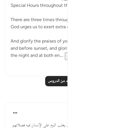
Special Hours throughout the Day
There are three times throughout the day in which
God urges us to exert extra effort in worship:
And glorify the praises of your Lord before sunrise
and before sunset, and glorify Him in the hours of
the night and at both en...
عرض المزيد
٣
٢١
اقرأ المزيد من الدروس
تأملات
القرآن تدبر وعمل
قبل ٤٠ أسبوعًا
·
المراجع
آية ١٨:٥١
وخص هذا الوقت لكونه يكثر فيه أن يغلب النوم على الإنسان فيه فصلاتهم