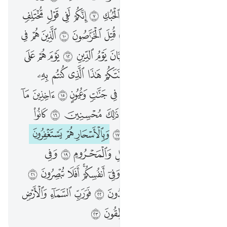
ﳄ
ﳅ
ﳆ
ﱁ
ﱂ
ﱃ
ﱄ
ﱅ
ﱆ
ﱇ
ﱈ
ﱉ
ﱊ
ﱋ
ﱌ
ﱍ
ﱎ
ﱏ
ﱐ
ﱑ
ﱒ
ﱓ
ﱔ
ﱕ
ﱖ
ﱗ
ﱘ
ﱙ
ﱚ
ﱛ
ﱜ
ﱝ
ﱞ
ﱟ
ﱠ
ﱡ
ﱢ
ﱣ
ﱤ
ﱥ
ﱦ
ﱧ
ﱨ
ﱩ
ﱪ
ﱫ
ﱬ
ﱭ
ﱮ
ﱯ
ﱰ
ﱱ
ﱲ
ﱳ
ﱴﱵ
ﱶ
ﱷ
ﱸ
ﱹ
ﱺ
ﱻ
ﱼ
ﱽ
ﱾ
ﱿ
ﲀ
ﲁ
ﲂ
ﲃ
ﲄ
ﲅ
ﲆ
ﲇ
ﲈ
ﲉ
ﲊ
ﲋ
ﲌ
ﲍ
ﲎ
ﲏ
ﲐ
ﲑ
ﲒ
ﲓﲔ
ﲕ
ﲖ
ﲗ
ﲘ
ﲙ
ﲚ
ﲛ
ﲜ
ﲝ
ﲞ
ﲟ
ﲠ
ﲡ
ﲢ
ﲣ
ﲤ
ﲥ
ﲦ
ﲧ