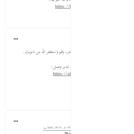
https://hidayaaencyc.net/mawso3a
٠
٠
القرآن تدبر وعمل
قبل ٤٠ أسبوعًا
·
المراجع
آية ١٨:٥١
اضبط منبه إيقاظك على وقتِ السحر، وقم واستغفر الله من ذنوبك.
* للمزيد عن هذه الآية في مصحف تدبر وعمل:
https://altadabbur.com/#aya=51_18
#عمل
٠
٠
Dr. Magdy Al-Hilali
قبل ٥ سنوات
·
المراجع
آية ٢٥:٧٦-٢٦، ٣٩:٥٠-٤٠، ١٣٠:٢٠، ١٨:٥١
تم النشر فى
Muslim American Society