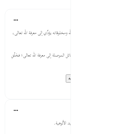
الدروس
موسوعة الهدايات القرآنية
قبل ٤٠ أسبوعًا
·
المراجع
آية ٦:٥٠
يَنظُرُوا... النَّظَرَ والتَّفَكُّر في آيات الله ومخلوقاته يؤدِّي إلى معرفة الله تعالى،
وعظيم سلطانه، وكمال قدرته.
وَزَيَّنَّاهَا... الزِّينة في الكون من الوسائل الموصلة إلى معرفة الله تعالى؛ فخَلْقِ
الله مُزيَّن بما يناسبه من الأشكال.
فُرُوج... تقرير خُلُوّ...
عرض المزيد
٠
٠
القرآن تدبر وعمل
قبل ٤٠ أسبوعًا
·
المراجع
آية ٦:٥٠
الاستدلال بتوحيد الربوبية على توحيد الألوهية.