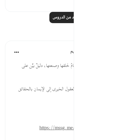
١
٢٠
اقرأ المزيد من الدروس
تأملات
الهيئة العالمية لتدبر القرآن الكريم
قبل ٣٠ أسبوعًا
·
المراجع
آية ٦:٥٠
* جمالُ السماء في عليائها، وإحكامُ خَلقها وصنعتها، دليلٌ بيِّن على
كمال صانعها وباريها.
* التفكر في صُنع الله وآلائه يهدي العقول الحَيرى إلى الإيمان بالحقائق
الكبرى.
المصدر: هدايات القرآن الكريم
للمزيد حمل تطبيق تدبر:
https://mssg.me/4lx6w
٠
٠