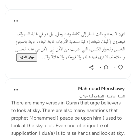
القرآن تدبر وعمل
قبل ٤٠ أسبوعًا
·
المراجع
آية ٦:٥٠
أي: لا يحتاج ذلك النظر إلى كلفة وشد رحل، بل هو في غاية السهولة،
فينظرون (كَيفَ بَنَينَاهَا): قبة مستوية الأرجاء، ثابتة البناء، مزينة بالنجوم
الخنس والجوار الكنس، التي ضربت من الأفق إلى الأفق في غاية الحسن
والملاحة، لا ترى فيها عيبًا، ولا فروجًا، ولا خلالًا ولا...
عرض المزيد
٠
٠
Mahmoud Menshawy
السنة الماضية
·
المراجع
آية ٦:٥٠
There are many verses in Quran that urge believers
to look at sky. There are also many narrations that
prophet Mohammed ( peace be upon him ) used to
look at the sky a lot. Even one of etiquette of
supplication ( dua’a) is to raise hands and look at sky.