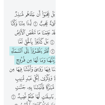
الفصل ٥٠, صفحة ٥١٨, جوز ٢٦
ق والقران المجيد ١ بل عجبوا ان جاءهم منذر منهم فقال الكافرون هاذا شيء عجيب ٢ ااذا متنا وكنا ترابا ذالك رجع بعيد ٣ قد علمنا ما تنقص الارض منهم وعندنا كتاب حفيظ ٤ بل كذبوا بالحق لما جاءهم فهم في امر مريج ٥ افلم ينظروا الى السماء فوقهم كيف بنيناها وزيناها وما لها من فروج ٦ والارض مددناها والقينا فيها رواسي وانبتنا فيها من كل زوج بهيج ٧ تبصرة وذكرى لكل عبد منيب ٨ ونزلنا من السماء ماء مباركا فانبتنا به جنات وحب الحصيد ٩ والنخل باسقات لها طلع نضيد ١٠ رزقا للعباد واحيينا به بلدة ميتا كذالك الخروج ١١ كذبت قبلهم قوم نوح واصحاب الرس وثمود ١٢ وعاد وفرعون واخوان لوط ١٣ واصحاب الايكة وقوم تبع كل كذب الرسل فحق وعيد ١٤ افعيينا بالخلق الاول بل هم في لبس من خلق جديد ١٥
ﱁﱂ
ﱃ
ﱄ
ﱅ
ﱆ
ﱇ
ﱈ
ﱉ
ﱊ
قٓ ۚ وَٱلْقُرْءَانِ ٱلْمَجِيدِ ١ بَلْ عَجِبُوٓا۟ أَن جَآءَهُم مُّنذِرٌۭ مِّنْهُمْ فَقَالَ ٱلْكَـٰفِرُونَ هَـٰذَا شَىْءٌ عَجِيبٌ ٢ أَءِذَا مِتْنَا وَكُنَّا تُرَابًۭا ۖ ذَٰلِكَ رَجْعٌۢ بَعِيدٌۭ ٣ قَدْ عَلِمْنَا مَا تَنقُصُ ٱلْأَرْضُ مِنْهُمْ ۖ وَعِندَنَا كِتَـٰبٌ حَفِيظٌۢ ٤ بَلْ كَذَّبُوا۟ بِٱلْحَقِّ لَمَّا جَآءَهُمْ فَهُمْ فِىٓ أَمْرٍۢ مَّرِيجٍ ٥ أَفَلَمْ يَنظُرُوٓا۟ إِلَى ٱلسَّمَآءِ فَوْقَهُمْ كَيْفَ بَنَيْنَـٰهَا وَزَيَّنَّـٰهَا وَمَا لَهَا مِن فُرُوجٍۢ ٦ وَٱلْأَرْضَ مَدَدْنَـٰهَا وَأَلْقَيْنَا فِيهَا رَوَٰسِىَ وَأَنۢبَتْنَا فِيهَا مِن كُلِّ زَوْجٍۭ بَهِيجٍۢ ٧ تَبْصِرَةًۭ وَذِكْرَىٰ لِكُلِّ عَبْدٍۢ مُّنِيبٍۢ ٨ وَنَزَّلْنَا مِنَ ٱلسَّمَآءِ مَآءًۭ مُّبَـٰرَكًۭا فَأَنۢبَتْنَا بِهِۦ جَنَّـٰتٍۢ وَحَبَّ ٱلْحَصِيدِ ٩ وَٱلنَّخْلَ بَاسِقَـٰتٍۢ لَّهَا طَلْعٌۭ نَّضِيدٌۭ ١٠ رِّزْقًۭا لِّلْعِبَادِ ۖ وَأَحْيَيْنَا بِهِۦ بَلْدَةًۭ مَّيْتًۭا ۚ كَذَٰلِكَ ٱلْخُرُوجُ ١١ كَذَّبَتْ قَبْلَهُمْ قَوْمُ نُوحٍۢ وَأَصْحَـٰبُ ٱلرَّسِّ وَثَمُودُ ١٢ وَعَادٌۭ وَفِرْعَوْنُ وَإِخْوَٰنُ لُوطٍۢ ١٣ وَأَصْحَـٰبُ ٱلْأَيْكَةِ وَقَوْمُ تُبَّعٍۢ ۚ كُلٌّۭ كَذَّبَ ٱلرُّسُلَ فَحَقَّ وَعِيدِ ١٤ أَفَعَيِينَا بِٱلْخَلْقِ ٱلْأَوَّلِ ۚ بَلْ هُمْ فِى لَبْسٍۢ مِّنْ خَلْقٍۢ جَدِيدٍۢ ١٥
ﱋ
ﱌ
ﱍ
ﱎ
ﱏ
ﱐ
ﱑ
ﱒ
ﱓ
ﱔ
ﱕﱖ
ﱗ
ﱘ
ﱙ
ﱚ
ﱛ
ﱜ
ﱝ
ﱞ
ﱟ
ﱠﱡ
ﱢ
ﱣ
ﱤ
ﱥ
ﱦ
ﱧ
ﱨ
ﱩ
ﱪ
ﱫ
ﱬ
ﱭ
ﱮ
ﱯ
ﱰ
ﱱ
ﱲ
ﱳ
ﱴ
ﱵ
ﱶ
ﱷ
ﱸ
ﱹ
ﱺ
ﱻ
ﱼ
ﱽ
ﱾ
ﱿ
ﲀ
ﲁ
ﲂ
ﲃ
ﲄ
ﲅ
ﲆ
ﲇ
ﲈ
ﲉ
ﲊ
ﲋ
ﲌ
ﲍ
ﲎ
ﲏ
ﲐ
ﲑ
ﲒ
ﲓ
ﲔ
ﲕ
ﲖ
ﲗ
ﲘ
ﲙ
ﲚ
ﲛ
ﲜ
ﲝ
ﲞ
ﲟ