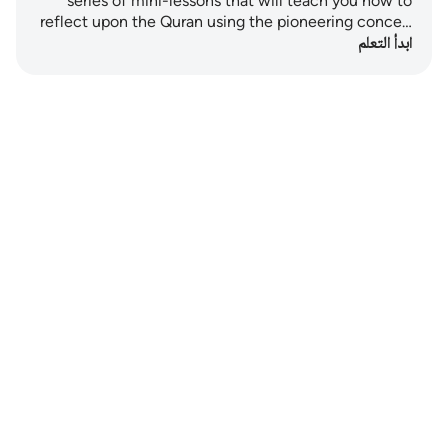
series of mini-lessons that will teach you how to
reflect upon the Quran using the pioneering conce…
ابدأ التعلم
Notes
placeholders
close