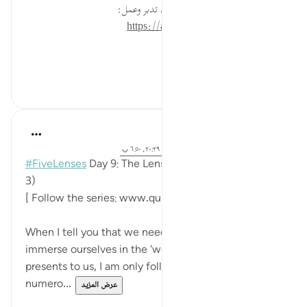
* للمزيد عن هذه الآية في مصحف تدبر وعمل:
https://altadabbur.com/#aya=50_6
#توجيهات
٠
٠
Sohaib Saeed
قبل ٣ سنوات
·
المراجع
آية ١٣٧:٣، ٤٦:٢٢، ٢٠:٢٩، ٦:٥٠
#FiveLenses
Day 9: The Lens of Quranic Worlds (part
3)
[ Follow the series: www.quranreflect.com/5lenses ]
When I tell you that we need to do our best to
immerse ourselves in the 'worlds' which the Quran
presents to us, I am only following exactly what
numero...
عرض المزيد