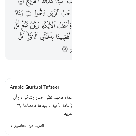
ﲠ
ﲡﲢ
ﲣ
ﲤ
ﲥ
ﲦﲧ
ﲨ
ﲩ
ﲪ
ﲫ
ﲬ
ﲭ
ﲮ
ﲯ
ﲰ
ﲱ
ﲲ
ﲳ
ﲴ
ﲵ
ﲶ
ﲷ
ﲸ
ﲹ
ﲺ
ﲻﲼ
ﲽ
ﲾ
ﲿ
ﳀ
ﳁ
ﳂ
ﳃ
ﳄ
ﳅﳆ
ﳇ
ﳈ
ﳉ
ﳊ
ﳋ
ﳌ
ﳍ
ﳎ
اقرأ التفسير
Arabic Qurtubi Tafseer
قوله تعالى : أفلم ينظروا إلى السماء فوقهم نظر اعتبار وتفكر ، وأن
القادر على إيجادها قادر على الإعادة .كيف بنيناها فرفعناها بلا
عمد وزيناها بالنجوم وما…
اقرأ المزيد
المزيد من التفاسير