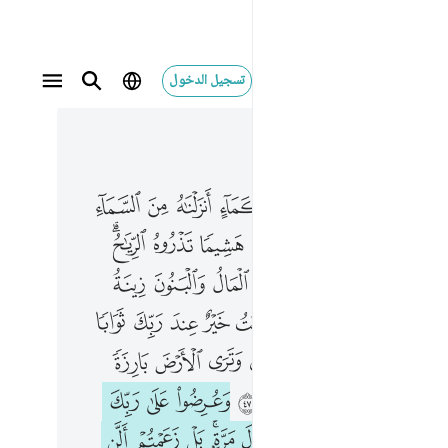
تسجيل الدخول
 في السياق
٢, جوز ١٥
لحياة الدنيا كماء انزلناه من السماء فاختلط به نبات الارض فاصبح هشيما تذروه الرياح وكان الله على كل شيء مقتدرا ٤٥ المال والبنون زينة الحياة الدنيا والباقيات الصالحات خير عند ربك ثوابا وخير املا ٤٦ ويوم نسير الجبال وترى الارض بارزة وحشرناهم فلم نغادر منهم احدا ٤٧ وعرضوا على ربك صفا لقد جيتمونا كما خلقناكم 
ﳏ
ﳐ
ﳑ
ﳒ
ﳓ
ﳔ
ﳕ
ﳖ
ْحَيَوٰةِ ٱلدُّنْيَا كَمَآءٍ أَنزَلْنَـٰهُ مِنَ ٱلسَّمَآءِ فَٱخْتَلَطَ بِهِۦ نَبَاتُ ٱلْأَرْضِ فَأَصْبَحَ هَشِيمًۭا تَذْرُوهُ ٱلرِّيَـٰحُ ۗ وَكَانَ ٱللَّهُ عَلَىٰ كُلِّ شَىْءٍۢ مُّقْتَدِرًا ٤٥ ٱلْمَالُ وَٱلْبَنُونَ زِينَةُ ٱلْحَيَوٰةِ ٱلدُّنْيَا ۖ وَٱلْبَـٰقِيَـٰتُ ٱلصَّـٰلِحَـٰتُ خَيْرٌ عِندَ رَبِّكَ ثَوَابًۭا وَخَيْرٌ أَمَلًۭا ٤٦ وَيَوْمَ نُسَيِّرُ ٱلْجِبَالَ وَتَرَى ٱلْأَرْضَ بَارِزَةًۭ وَحَشَرْنَـٰهُمْ فَلَمْ نُغَادِرْ مِنْهُمْ أَحَدًۭا ٤٧ وَعُرِضُوا۟ عَلَىٰ رَبِّكَ صَفًّۭا لَّقَدْ جِئْتُمُونَا كَمَ
ﳘ
ﳙ
ﳚ
ﳛ
ﳜ
ﳝ
ﳞﳟ
ﳡ
ﳢ
ﳣ
ﳤ
ﳥ
ﳦ
ﱁ
ﱂ
ﱃ
ﱅﱆ
ﱇ
ﱈ
ﱉ
ﱊ
ﱋ
ﱌ
ﱎ
ﱏ
ﱐ
ﱑ
ﱒ
ﱓ
ﱔ
ﱕ
ﱗ
ﱘ
ﱙ
ﱚ
ﱛ
ﱜ
ﱝ
ﱞ
ﱠ
ﱡ
ﱢ
ﱣ
ﱤ
ﱥﱦ
ﱧ
ﱨ
ﱩ