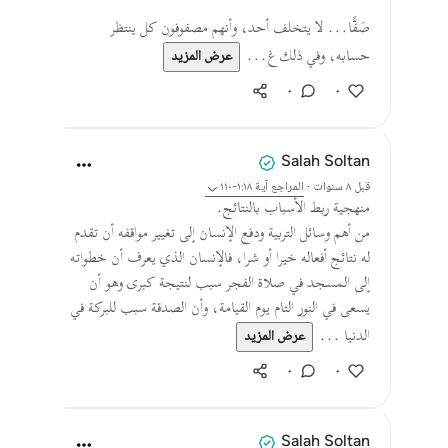
صَفًّا... لا يتخلف أحد، وأنهم مصفوفون كل ينتظر
حسابه، وفي ذلك غ...
عرض المزيد
٠
٠
Salah Soltan
قبل ٨ سنوات
·
المراجع
آية ١:١٨-١١٠
منهجية ربط الأسباب بالنتائج.
من أهم وسائل التربية ودفع الإنسان إلى تغيير مواقفه أن تقدم
له نتائج أفعاله خيرا أو شرا، فالإنسان الذي يعرف أن خطواته
إلى المسجد في صلاة الفجر سبب لنتيجة كبرى وهو أن
يسعى في النور التام يوم القيامة، وأن الصدقة سبب للبركة في
الدنيا ...
عرض المزيد
٠
٠
Salah Soltan