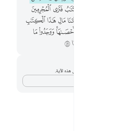
ﱫ
ﱬ
ﱭ
ﱮ
ﱯ
ﱰ
ﱱ
ﱳ
ﱴ
ﱵ
ﱶ
ﱷ
ﱸ
ﱹ
ﱼ
ﱽ
ﱾ
ﱿ
ﲀﲁ
ﲂ
ﲃ
ﲅﲆ
ﲇ
ﲈ
ﲉ
ﲊ
ﲋ
حظات وتأملات
لديك أي ملاحظات أو تأملات حول هذه الآية.
دوّن أفكارك…