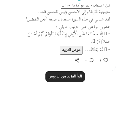
قبل ٨ سنوات
·
المراجع
آية ١:١٨-١١٠
منهجية الارتقاء إلى الأحسن وليس للحسن فقط.
لقد شدني في هذه السورة استعمال صيغة 'أفعل التفضيل'
عشرين مرة هي على الترتيب مايلي : -
•  إِنَّا جَعَلْنَا مَا عَلَى الْأَرْضِ زِينَةً لَّهَا لِنَبْلُوَهُمْ أَيُّهُمْ أَحْسَنُ
عَمَلاً (7).
•  ثُمَّ بَعَثْنَاهُ...
عرض المزيد
٠
١
اقرأ المزيد من الدروس