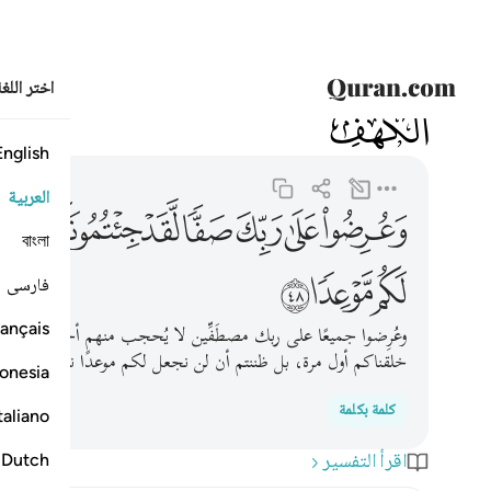
اختر اللغ
018
الكهف
18:48
وعرضوا على ربك صفا لقد جيتمونا كما خلقناكم اول مرة ب
English
العربية
ﱜ
ﱝ
ﱞ
ﱟ
ﱠ
ﱡ
ﱢ
ﱣ
বাংলা
ﱫ
ﱬ
ﱭ
فارسی
ançais
وعُرِضوا جميعًا على ربك مصطَفِّين لا يُحجب منهم أحد، لقد بعث
خلقناكم أول مرة، بل ظننتم أن لن نجعل لكم موعدًا نبعثكم فيه،
onesia
كلمة بكلمة
taliano
اقرأ التفسير
Dutch