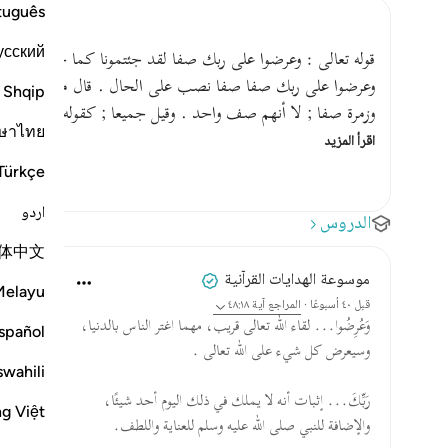
tuguês
усский
قوله تعالى : وعرضوا على ربك صفا لقد جئتمونا كما خلقناكم أول 
وعرضوا على ربك صفا صفا نصب على الحال . قال مقاتل : يع
Shqip
وزمرة صفا ; لا أنهم صف واحد . وقيل جميعا ; كقوله ثم ائتوا ص
ษาไทย
اقرأ المزيد
Türkçe
اردو
الدروس
体中文
موسوعة الهدايات القرآنية
Melayu
قبل ٤٠ أسبوعًا
·
المراجع
آية ٤٨:١٨
وَعُرِضُوا... لقاء الله تعالى قريب، مهما اغتر الناس بالدنيا،
spañol
وسيعرض كل شيء على الله تعالى .
swahili
رَبِّكَ... إثبات أنه لا يملك في ذلك اليوم أحد شيئًا،
ng Việt
والإضافة للنبي صلى الله عليه وسلم للعناية واللطف.