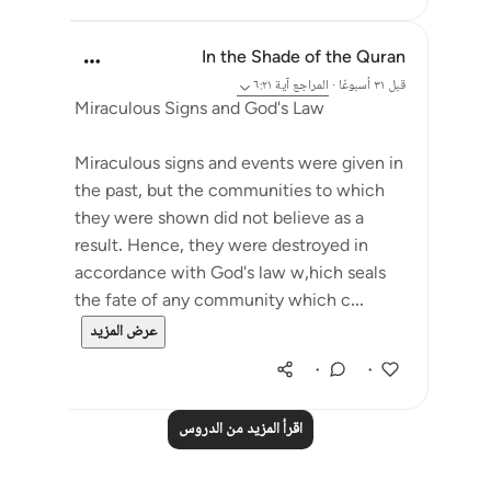
In the Shade of the Quran
قبل ٣١ أسبوعًا
·
المراجع
آية ٦:٢١
Miraculous Signs and God's Law
Miraculous signs and events were given in
the past, but the communities to which
they were shown did not believe as a
result. Hence, they were destroyed in
accordance with God's law w,hich seals
the fate of any community which c...
عرض المزيد
٠
٠
اقرأ المزيد من الدروس