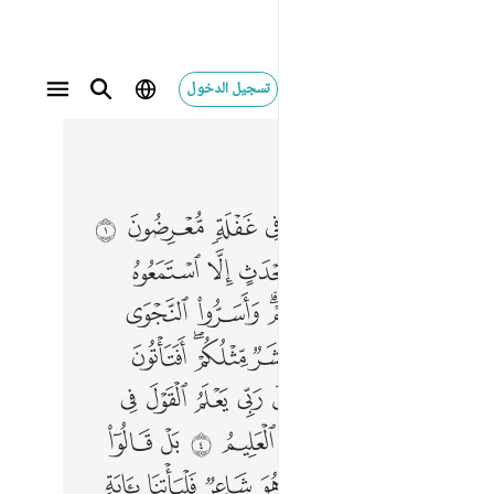
تسجيل الدخول
 في السياق
٣, جوز ١٧
ن ذكر من ربهم محدث الا استمعوه وهم يلعبون ٢ لاهية قلوبهم واسروا النجوى الذين ظلموا هل هاذا الا بشر مثلكم افتاتون السحر وانتم تبصرون ٣ قال ربي يعلم القول في السماء والارض وهو السميع العليم ٤ بل قالوا اضغاث احلام بل افتراه بل هو شاعر فلياتنا باية كما ارسل الاولون ٥ ما امنت قبلهم من قرية اهلكناها افهم يومنون ٦ وما ارسلنا قبلك الا رجالا نوحي اليهم فاسالوا اهل الذكر ان كنتم لا تعلمون ٧ وما جعلناهم جسدا لا ياكلون الطعام وما كانوا خالدين ٨ ثم صدقناهم الوعد فانجيناهم ومن نشاء واهلكنا المسرفين ٩ لقد انزلنا اليكم كتابا فيه ذكركم افلا تعقلون ١٠
ﱂ
ﱃ
ﱄ
ﱅ
ﱆ
ﱇ
ﱈ
 ذِكْرٍۢ مِّن رَّبِّهِم مُّحْدَثٍ إِلَّا ٱسْتَمَعُوهُ وَهُمْ يَلْعَبُونَ ٢ لَاهِيَةًۭ قُلُوبُهُمْ ۗ وَأَسَرُّوا۟ ٱلنَّجْوَى ٱلَّذِينَ ظَلَمُوا۟ هَلْ هَـٰذَآ إِلَّا بَشَرٌۭ مِّثْلُكُمْ ۖ أَفَتَأْتُونَ ٱلسِّحْرَ وَأَنتُمْ تُبْصِرُونَ ٣ قَالَ رَبِّى يَعْلَمُ ٱلْقَوْلَ فِى ٱلسَّمَآءِ وَٱلْأَرْضِ ۖ وَهُوَ ٱلسَّمِيعُ ٱلْعَلِيمُ ٤ بَلْ قَالُوٓا۟ أَضْغَـٰثُ أَحْلَـٰمٍۭ بَلِ ٱفْتَرَىٰهُ بَلْ هُوَ شَاعِرٌۭ فَلْيَأْتِنَا بِـَٔايَةٍۢ كَمَآ أُرْسِلَ ٱلْأَوَّلُونَ ٥ مَآ ءَامَنَتْ قَبْلَهُم مِّن قَرْيَةٍ أَهْلَكْنَـٰهَآ ۖ أَفَهُمْ يُؤْمِنُونَ ٦ وَمَآ أَرْسَلْنَا قَبْلَكَ إِلَّا رِجَالًۭا نُّوحِىٓ إِلَيْهِمْ ۖ فَسْـَٔلُوٓا۟ أَهْلَ ٱلذِّكْرِ إِن كُنتُمْ لَا تَعْلَمُونَ ٧ وَمَا جَعَلْنَـٰهُمْ جَسَدًۭا لَّا يَأْكُلُونَ ٱلطَّعَامَ وَمَا كَانُوا۟ خَـٰلِدِينَ ٨ ثُمَّ صَدَقْنَـٰهُمُ ٱلْوَعْدَ فَأَنجَيْنَـٰهُمْ وَمَن نَّشَآءُ وَأَهْلَكْنَا ٱلْمُسْرِفِينَ ٩ لَقَدْ أَنزَلْنَآ إِلَيْكُمْ كِتَـٰبًۭا فِيهِ ذِكْرُكُمْ ۖ أَفَلَا تَعْقِلُونَ ١٠
ﱋ
ﱌ
ﱍ
ﱎ
ﱏ
ﱐ
ﱑ
ﱓ
ﱔ
ﱕ
ﱖﱗ
ﱘ
ﱙ
ﱛ
ﱜ
ﱝ
ﱞ
ﱟ
ﱠﱡ
ﱢ
ﱤ
ﱥ
ﱦ
ﱧ
ﱨ
ﱩ
ﱪ
ﱫ
ﱭﱮ
ﱯ
ﱰ
ﱱ
ﱲ
ﱳ
ﱴ
ﱶ
ﱷ
ﱸ
ﱹ
ﱺ
ﱻ
ﱼ
ﱽ