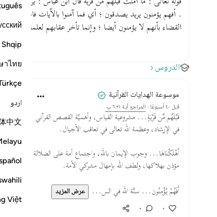
قوله تعالى : ما آمنت قبلهم من قرية قال ابن عباس : يريد قوم صال
tuguês
. أفهم يؤمنون يريد يصدقون ؛ أي فما آمنوا بالآيات فاستؤصلوا ، فل
усский
القضاء بأنهم لا يؤمنون أيضا ؛ وإنما تأخر عقابهم لعلمنا بأن في
Shqip
ษาไทย
الدروس
Türkçe
موسوعة الهدايات القرآنية
اردو
قبل ٤٠ أسبوعًا
·
المراجع
آية ٦:٢١
قَبْلَهُم مِّن قَرْيَةٍ... مشروعية القياس، وأهميّة القصص القرآني
体中文
في الإرشاد، وعظمة الله تعالى في تعاقب الأجيال.
Melayu
أَهْلَكْنَاهَا... وجوب الإيمان بالله، واجتماع أمة على الضلالة
spañol
مؤذن بهلاكها، ولطف الله بإمهال مشركي الأمة.
swahili
أَفَهُمْ يُؤْمِنُون... سنَّة الله في الس...
عرض المزيد
ng Việt
٠
٠