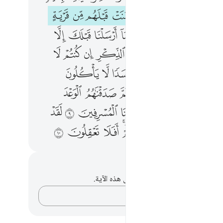
ﱿ
ﲀ
ﲁ
ﲂ
ﲃ
ﲄ
ﲅ
ﲆ
ﲈ
ﲉ
ﲊ
ﲋ
ﲌ
ﲍ
ﲎ
ﲏ
ﲑ
ﲒﲓ
ﲔ
ﲕ
ﲖ
ﲗ
ﲘ
ﲙ
ﲛ
ﲜ
ﲝ
ﲞ
ﲟ
ﲠ
ﲢ
ﲣ
ﲤ
ﲥ
ﲦ
ﲧ
ﲨ
ﲪ
ﲫ
ﲬ
ﲭ
ﲮ
ﲯ
ﲱ
ﲲ
ﲳ
ﲴﲵ
ﲶ
ﲷ
ﲸ
حظات وتأملات
لديك أي ملاحظات أو تأملات حول هذه الآية.
دوّن أفكارك…