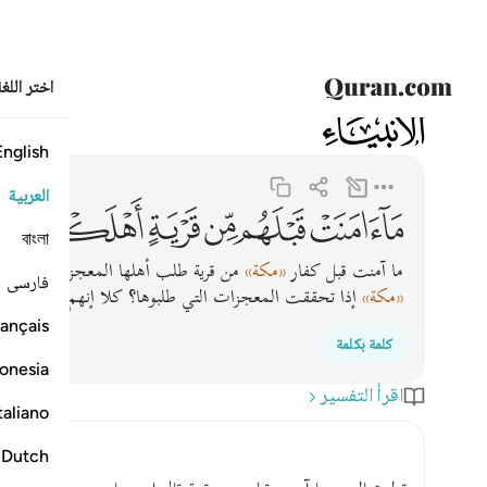
اختر اللغ
021
الأنبياء
21:6
ما امنت قبلهم من قرية اهلكناها افهم يومنون ٦
English
العربية
ﲂ
ﲃ
ﲄ
ﲅ
ﲆ
ﲇﲈ
ﲉ
বাংলা
ما آمنت قبل كفار
«مكة»
من قرية طلب أهلها المعجزات مِن رسول
فارسی
«مكة»
إذا تحققت المعجزات التي طلبوها؟ كلا إنهم لا يؤمنون.
ançais
كلمة بكلمة
onesia
اقرأ التفسير
taliano
Dutch