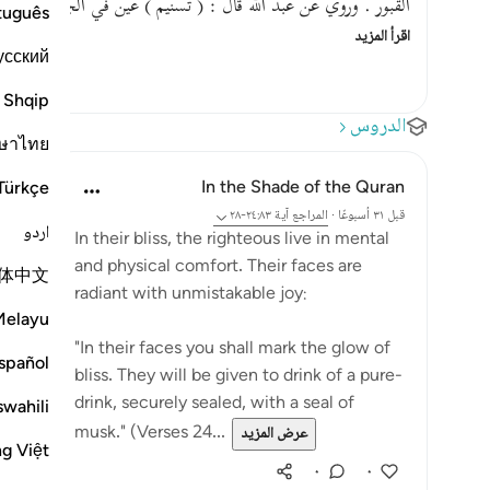
القبور . وروي عن عبد الله قال : ( تسنيم ) عين في الجنة يشر
tuguês
اقرأ المزيد
усский
Shqip
الدروس
ษาไทย
In the Shade of the Quran
Türkçe
قبل ٣١ أسبوعًا
·
المراجع
آية ٢٤:٨٣-٢٨
اردو
In their bliss, the righteous live in mental
and physical comfort. Their faces are
体中文
radiant with unmistakable joy:
Melayu
"In their faces you shall mark the glow of
spañol
bliss. They will be given to drink of a pure-
drink, securely sealed, with a seal of
swahili
musk." (Verses 24...
عرض المزيد
ng Việt
٠
٠