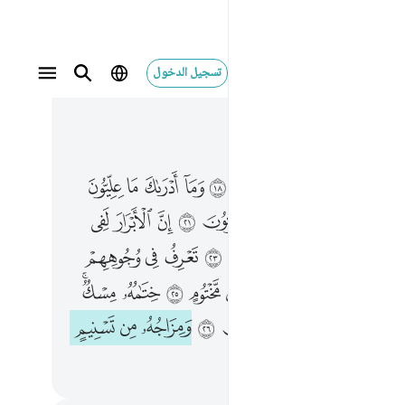
تسجيل الدخول
 في السياق
٥, جوز ٣٠
 ادراك ما عليون ١٩ كتاب مرقوم ٢٠ يشهده المقربون ٢١ ان الابرار لفي نعيم ٢٢ على الارايك ينظرون ٢٣ تعرف في وجوههم نضرة النعيم ٢٤ يسقون من رحيق مختوم ٢٥ ختامه مسك وفي ذالك فليتنافس المتنافسون ٢٦ ومزاجه من تسنيم ٢٧ عينا يشرب بها المقربون ٢٨
ﲒ
ﲓ
ﲔ
ﲕ
ﲖ
ﲗ
ﲘ
ﲙ
ﲚ
ﲛ
مَآ أَدْرَىٰكَ مَا عِلِّيُّونَ ١٩ كِتَـٰبٌۭ مَّرْقُومٌۭ ٢٠ يَشْهَدُهُ ٱلْمُقَرَّبُونَ ٢١ إِنَّ ٱلْأَبْرَارَ لَفِى نَعِيمٍ ٢٢ عَلَى ٱلْأَرَآئِكِ يَنظُرُونَ ٢٣ تَعْرِفُ فِى وُجُوهِهِمْ نَضْرَةَ ٱلنَّعِيمِ ٢٤ يُسْقَوْنَ مِن رَّحِيقٍۢ مَّخْتُومٍ ٢٥ خِتَـٰمُهُۥ مِسْكٌۭ ۚ وَفِى ذَٰلِكَ فَلْيَتَنَافَسِ ٱلْمُتَنَـٰفِسُونَ ٢٦ وَمِزَاجُهُۥ مِن تَسْنِيمٍ ٢٧ عَيْنًۭا يَشْرَبُ بِهَا ٱلْمُقَرَّبُونَ ٢٨
ﲞ
ﲟ
ﲠ
ﲡ
ﲢ
ﲣ
ﲤ
ﲥ
ﲧ
ﲨ
ﲩ
ﲪ
ﲫ
ﲬ
ﲭ
ﲮ
ﲰ
ﲱ
ﲲ
ﲳ
ﲴ
ﲵ
ﲶ
ﲷ
ﲸﲹ
ﲻ
ﲼ
ﲽ
ﲾ
ﲿ
ﳀ
ﳁ
ﳃ
ﳄ
ﳅ
ﳆ
ﳇ