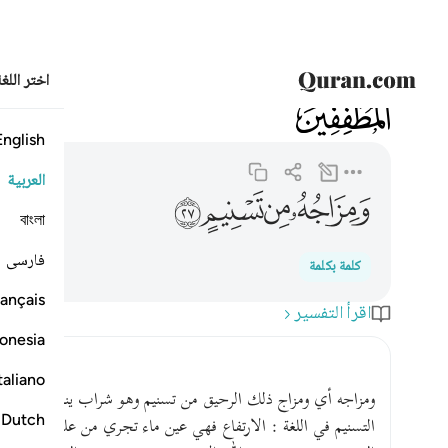
اختر اللغ
083
المطففين
83:27
ومزاجه من تسنيم ٢٧
English
العربية
ﲿ
ﳀ
ﳁ
ﳂ
বাংলা
فارسی
كلمة بكلمة
ançais
اقرأ التفسير
onesia
taliano
ومزاجه أي ومزاج ذلك الرحيق من تسنيم وهو شراب ينصب عليهم
Dutch
التسنيم في اللغة : الارتفاع فهي عين ماء تجري من علو إلى أسفل ;