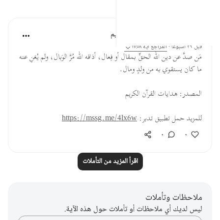
تأملات
الهيئة العالمية لتدبر القرآن الكريم
قبل ٢٩ أسبوعًا
·
المراجع
آية ١٧:٥٨
مَن صدَّ عن دين الله الحقِّ بمقال أو فِعال، أذاقه الله مُرَّ الوَبال، ولم يُغنِ عنه
ما كان يستقوي به من ولدٍ ومال.
المصدر: هدايات القرآن الكريم
للمزيد حمل تطبيق تدبر:
https://mssg.me/4lx6w
٠
٠
اقرأ المزيد من التأملات
ملاحظات وتأملات
ليس لديك أي ملاحظات أو تأملات حول هذه الآية.