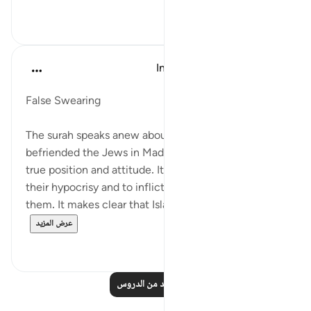
٠
٠
In the Shade of the Quran
قبل ٣١ أسبوعًا
·
المراجع
آية ١٤:٥٨-١٧
False Swearing
The surah speaks anew about the hypocrites who
befriended the Jews in Madinah, describing their
true position and attitude. It threatens to expose
their hypocrisy and to inflict a terrible end upon
them. It makes clear that Islam will be triump...
عرض المزيد
٠
٠
اقرأ المزيد من الدروس