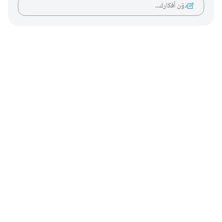
دوّن أفكارك…
Notes
placeholders
close