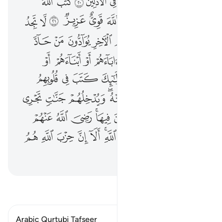
ﳚ
ﳛ
ﳜ
ﳝ
ﳞ
ﳟ
ﳠ
ﳡ
ﳢ
ﳣ
ﳤ
ﳥﳦ
ﳧ
ﳨ
ﳩ
ﳪ
ﳫ
ﱁ
ﱂ
ﱃ
ﱄ
ﱅ
ﱆ
ﱇ
ﱈ
ﱉ
ﱊ
ﱋ
ﱌ
ﱍ
ﱎ
ﱏ
ﱐ
ﱑ
ﱒ
ﱓ
ﱔ
ﱕﱖ
ﱗ
ﱘ
ﱙ
ﱚ
ﱛ
ﱜ
ﱝ
ﱞﱟ
ﱠ
ﱡ
ﱢ
ﱣ
ﱤ
ﱥ
ﱦ
ﱧﱨ
ﱩ
ﱪ
ﱫ
ﱬ
ﱭﱮ
ﱯ
ﱰ
ﱱﱲ
ﱳ
ﱴ
ﱵ
ﱶ
ﱷ
ﱸ
ﱹ
اقرأ التفسير
Arabic Qurtubi Tafseer