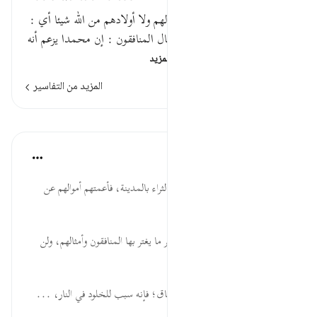
قوله تعالى : لن تغني عنهم أموالهم ولا أولادهم من الله شيئا أي :
من عذابه شيئا . وقال مقاتل : قال المنافقون : إن محمدا يزعم أنه
ينصر يوم القيامة ، لقد …
اقرأ المزيد
المزيد من التفاسير
الدروس
موسوعة الهدايات القرآنية
قبل ٤٠ أسبوعًا
·
المراجع
آية ١٧:٥٨
تُغْنِيَ ... المنافقون كانوا من أهل الثراء بالمدينة، فأعمتهم أموالهم عن
الهدى، وغرتهم الدنيا.
أَمْوَالُهُمْ ... الأموال والأولاد من أكثر ما يغتر بها المنافقون وأمثالهم، ولن
تغني عنهم يوم الحساب.
خَالِدُونَ ... وجوب الحذر من النفاق؛ فإنه سبب للخلود في النار، ...
عرض المزيد