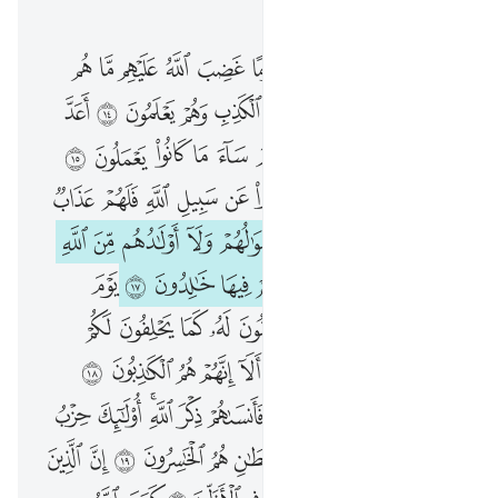
الفصل ٥٨, صفحة ٥٤٤, جوز ٢٨
۞ الم تر الى الذين تولوا قوما غضب الله عليهم ما هم منكم ولا منهم ويحلفون على الكذب وهم يعلمون ١٤ اعد الله لهم عذابا شديدا انهم ساء ما كانوا يعملون ١٥ اتخذوا ايمانهم جنة فصدوا عن سبيل الله فلهم عذاب مهين ١٦ لن تغني عنهم اموالهم ولا اولادهم من الله شييا اولايك اصحاب النار هم فيها خالدون ١٧ يوم يبعثهم الله جميعا فيحلفون له كما يحلفون لكم ويحسبون انهم على شيء الا انهم هم الكاذبون ١٨ استحوذ عليهم الشيطان فانساهم ذكر الله اولايك حزب الشيطان الا ان حزب الشيطان هم الخاسرون ١٩ ان الذين يحادون الله ورسوله اولايك في الاذلين ٢٠ كتب الله لاغلبن انا ورسلي ان الله قوي عزيز ٢١ لا تجد قوما يومنون بالله واليوم ا
ﱵ ﱶ
ﱷ
ﱸ
ﱹ
ﱺ
ﱻ
ﱼ
ﱽ
ﱾ
ﱿ
ﲀ
۞ أَلَمْ تَرَ إِلَى ٱلَّذِينَ تَوَلَّوْا۟ قَوْمًا غَضِبَ ٱللَّهُ عَلَيْهِم مَّا هُم مِّنكُمْ وَلَا مِنْهُمْ وَيَحْلِفُونَ عَلَى ٱلْكَذِبِ وَهُمْ يَعْلَمُونَ ١٤ أَعَدَّ ٱللَّهُ لَهُمْ عَذَابًۭا شَدِيدًا ۖ إِنَّهُمْ سَآءَ مَا كَانُوا۟ يَعْمَلُونَ ١٥ ٱتَّخَذُوٓا۟ أَيْمَـٰنَهُمْ جُنَّةًۭ فَصَدُّوا۟ عَن سَبِيلِ ٱللَّهِ فَلَهُمْ عَذَابٌۭ مُّهِينٌۭ ١٦ لَّن تُغْنِىَ عَنْهُمْ أَمْوَٰلُهُمْ وَلَآ أَوْلَـٰدُهُم مِّنَ ٱللَّهِ شَيْـًٔا ۚ أُو۟لَـٰٓئِكَ أَصْحَـٰبُ ٱلنَّارِ ۖ هُمْ فِيهَا خَـٰلِدُونَ ١٧ يَوْمَ يَبْعَثُهُمُ ٱللَّهُ جَمِيعًۭا فَيَحْلِفُونَ لَهُۥ كَمَا يَحْلِفُونَ لَكُمْ ۖ وَيَحْسَبُونَ أَنَّهُمْ عَلَىٰ شَىْءٍ ۚ أَلَآ إِنَّهُمْ هُمُ ٱلْكَـٰذِبُونَ ١٨ ٱسْتَحْوَذَ عَلَيْهِمُ ٱلشَّيْطَـٰنُ فَأَنسَىٰهُمْ ذِكْرَ ٱللَّهِ ۚ أُو۟لَـٰٓئِكَ حِزْبُ ٱلشَّيْطَـٰنِ ۚ أَلَآ إِنَّ حِزْبَ ٱلشَّيْطَـٰنِ هُمُ ٱلْخَـٰسِرُونَ ١٩ إِنَّ ٱلَّذِينَ يُحَآدُّونَ ٱللَّهَ وَرَسُولَهُۥٓ أُو۟لَـٰٓئِكَ فِى ٱلْأَذَلِّينَ ٢٠ كَتَبَ ٱللَّهُ لَأَغْلِبَنَّ أَنَا۠ وَرُسُلِىٓ ۚ إِنَّ ٱللَّهَ قَوِىٌّ عَزِيزٌۭ ٢١ لَّا تَجِدُ قَوْمًۭا يُؤْمِنُونَ بِٱللَّهِ وَٱلْيَوْمِ ٱلْ
ﲁ
ﲂ
ﲃ
ﲄ
ﲅ
ﲆ
ﲇ
ﲈ
ﲉ
ﲊ
ﲋ
ﲌ
ﲍ
ﲎﲏ
ﲐ
ﲑ
ﲒ
ﲓ
ﲔ
ﲕ
ﲖ
ﲗ
ﲘ
ﲙ
ﲚ
ﲛ
ﲜ
ﲝ
ﲞ
ﲟ
ﲠ
ﲡ
ﲢ
ﲣ
ﲤ
ﲥ
ﲦ
ﲧ
ﲨ
ﲩﲪ
ﲫ
ﲬ
ﲭﲮ
ﲯ
ﲰ
ﲱ
ﲲ
ﲳ
ﲴ
ﲵ
ﲶ
ﲷ
ﲸ
ﲹ
ﲺ
ﲻ
ﲼ
ﲽ
ﲾ
ﲿﳀ
ﳁ
ﳂ
ﳃ
ﳄ
ﳅ
ﳆ
ﳇ
ﳈ
ﳉ
ﳊ
ﳋﳌ
ﳍ
ﳎ
ﳏﳐ
ﳑ
ﳒ
ﳓ
ﳔ
ﳕ
ﳖ
ﳗ
ﳘ
ﳙ