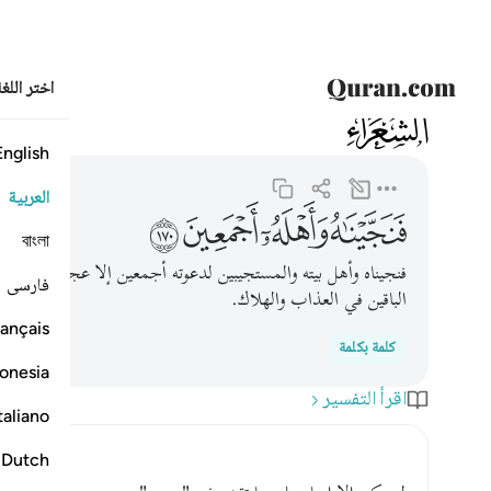
اختر اللغ
026
الشعراء
26:170
فنجيناه واهله اجمعين ١٧٠
English
العربية
ﲋ
ﲌ
ﲍ
ﲎ
বাংলা
فنجيناه وأهل بيته والمستجيبين لدعوته أجمعين إلا عجوزًا من أه
فارسی
الباقين في العذاب والهلاك.
ançais
كلمة بكلمة
onesia
اقرأ التفسير
taliano
Dutch