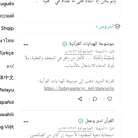
ولم يكن إلا ابنتاه على ما تقدم في " هود " .
tuguês
усский
الدروس
Shqip
ษาไทย
موسوعة الهدايات القرآنية
قبل ٤٠ أسبوعًا
·
المراجع
آية ١٧٠:٢٦
Türkçe
فَنَجَّيۡنَٰهُ وَأَهۡلَهُۥٓ ... الأهل من وافق في المعتقد والفطرة، ولا
اردو
يُترك الدعاء للانشغال بالأسباب.
体中文
لقراءة المزيد اذهب إلى موسوعة الهدايات القرآنية:
https://hidayaaencyc.net/mawso3a
Melayu
٠
٠
spañol
swahili
القرآن تدبر وعمل
ng Việt
قبل ٤٠ أسبوعًا
·
المراجع
آية ١٦٩:٢٦-١٧١
استجابة دعوة المظلوم؛ لا سيما إن كان من الصالحين.