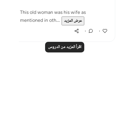
This old woman was his wife as
mentioned in oth...
عرض المزيد
٠
٠
اقرأ المزيد من الدروس
Notes
placeholders
close