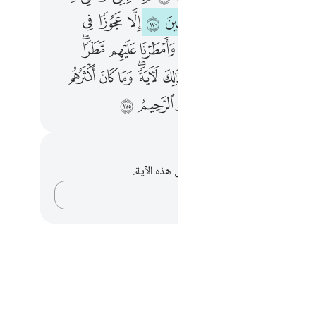
ﲊ
ﲋ
ﲌ
ﲍ
ﲎ
ﲏ
ﲐ
ﲑ
ﲓ
ﲔ
ﲕ
ﲖ
ﲗ
ﲘ
ﲙ
ﲚﲛ
ﲝ
ﲞ
ﲟ
ﲠ
ﲡ
ﲢ
ﲣﲤ
ﲥ
ﲦ
ﲧ
ﲩ
ﲪ
ﲫ
ﲬ
ﲭ
ﲮ
ﲯ
حظات وتأملات
لديك أي ملاحظات أو تأملات حول هذه الآية.
دوّن أفكارك…