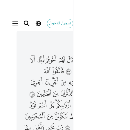
تسجيل الدخول
 في السياق
٣, جوز ١٩
 فاتقوا الله واطيعون ١٦٣ وما اسالكم عليه من اجر ان اجري الا على رب العالمين ١٦٤ اتاتون الذكران من العالمين ١٦٥ وتذرون ما خلق لكم ربكم من ازواجكم بل انتم قوم عادون ١٦٦ قالوا لين لم تنته يا لوط لتكونن من المخرجين ١٦٧ قال اني لعملكم من القالين ١٦٨ رب نجني واهلي مما يعملون ١٦٩ فنجيناه واهله اجمعين ١٧٠ الا عجوزا في الغابرين ١٧١ ثم دمرنا الاخرين ١٧٢ وامطرنا عليهم مطرا فساء مطر المنذرين ١٧٣ ان في ذالك لاية وما كان اكثرهم مومنين ١٧٤ وان ربك لهو العزيز الرحيم ١٧٥
ﱂ
ﱃ
ﱄ
ﱅ
ﱆ
ﱇ
ﱈ
ﱉ
ﱊ
ﱋ
تَّقُوا۟ ٱللَّهَ وَأَطِيعُونِ ١٦٣ وَمَآ أَسْـَٔلُكُمْ عَلَيْهِ مِنْ أَجْرٍ ۖ إِنْ أَجْرِىَ إِلَّا عَلَىٰ رَبِّ ٱلْعَـٰلَمِينَ ١٦٤ أَتَأْتُونَ ٱلذُّكْرَانَ مِنَ ٱلْعَـٰلَمِينَ ١٦٥ وَتَذَرُونَ مَا خَلَقَ لَكُمْ رَبُّكُم مِّنْ أَزْوَٰجِكُم ۚ بَلْ أَنتُمْ قَوْمٌ عَادُونَ ١٦٦ قَالُوا۟ لَئِن لَّمْ تَنتَهِ يَـٰلُوطُ لَتَكُونَنَّ مِنَ ٱلْمُخْرَجِينَ ١٦٧ قَالَ إِنِّى لِعَمَلِكُم مِّنَ ٱلْقَالِينَ ١٦٨ رَبِّ نَجِّنِى وَأَهْلِى مِمَّا يَعْمَلُونَ ١٦٩ فَنَجَّيْنَـٰهُ وَأَهْلَهُۥٓ أَجْمَعِينَ ١٧٠ إِلَّا عَجُوزًۭا فِى ٱلْغَـٰبِرِينَ ١٧١ ثُمَّ دَمَّرْنَا ٱلْـَٔاخَرِينَ ١٧٢ وَأَمْطَرْنَا عَلَيْهِم مَّطَرًۭا ۖ فَسَآءَ مَطَرُ ٱلْمُنذَرِينَ ١٧٣ إِنَّ فِى ذَٰلِكَ لَـَٔايَةًۭ ۖ وَمَا كَانَ أَكْثَرُهُم مُّؤْمِنِينَ ١٧٤ وَإِنَّ رَبَّكَ لَهُوَ ٱلْعَزِيزُ ٱلرَّحِيمُ ١٧٥
ﱍ
ﱎ
ﱏ
ﱐ
ﱑ
ﱒ
ﱓ
ﱔ
ﱖ
ﱗ
ﱘ
ﱙ
ﱚ
ﱛﱜ
ﱝ
ﱞ
ﱠ
ﱡ
ﱢ
ﱣ
ﱤ
ﱥ
ﱦ
ﱧ
ﱨ
ﱪ
ﱫ
ﱬ
ﱭ
ﱮ
ﱯﱰ
ﱱ
ﱲ
ﱳ
ﱵ
ﱶ
ﱷ
ﱸ
ﱹ
ﱺ
ﱻ
ﱼ
ﱽ
ﱿ
ﲀ
ﲁ
ﲂ
ﲃ
ﲄ
ﲅ
ﲆ
ﲇ
ﲈ