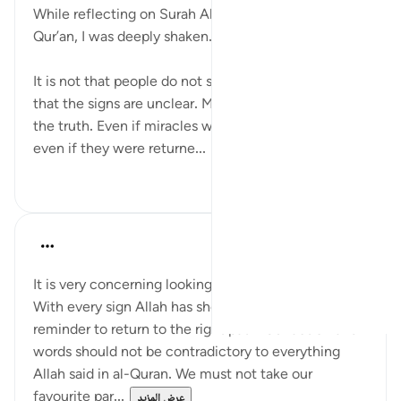
While reflecting on Surah Al-An’am (6:27–28) in the
Qur’an, I was deeply shaken.
It is not that people do not see the truth. It is not
that the signs are unclear. Many of them recognize
the truth. Even if miracles were shown to them,
even if they were returne...
عرض المزيد
٠
١
Nadrah
قبل ٥ سنوات
·
المراجع
آية ٢٥:٦-٢٧
It is very concerning looking at the world nowadays.
With every sign Allah has shown us, it is a big
reminder to return to the right path. Our action and
words should not be contradictory to everything
Allah said in al-Quran. We must not take our
favourite par...
عرض المزيد