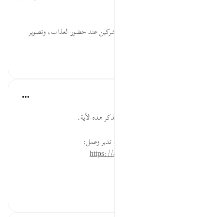
بأنهم لم يكونوا مؤمنين.
وَلاَ نُكَذِّبَ... بيان لسوء حال المشركين عند حضور العذاب، وتصوير
لشدة ند...
عرض المزيد
٠
٠
القرآن تدبر وعمل
قبل ٤٠ أسبوعًا
·
المراجع
آية ٢٧:٦
زُر المقبرة، أو تأمل صورة لقبر، ثم تذكر هذه الآية.
* للمزيد عن هذه الآية في مصحف تدبر وعمل:
https://altadabbur.com/#aya=6_27
#عمل
٠
٠