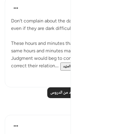
Abu Bakr Zoud
قبل ٤ سنوات
·
المراجع
آية ٢٧:٦
Don't complain about the days we are living in now,
even if they are dark difficult day.
These hours and minutes that are going by, are the
same hours and minutes many people on the Day of
Judgment would beg to come back to in order to
correct their relation...
عرض المزيد
٢
٣٦
اقرأ المزيد من الدروس
تأملات
aira Fatima
قبل ٢٤ أسبوعًا
·
المراجع
آية ٢٧:٦-٢٨