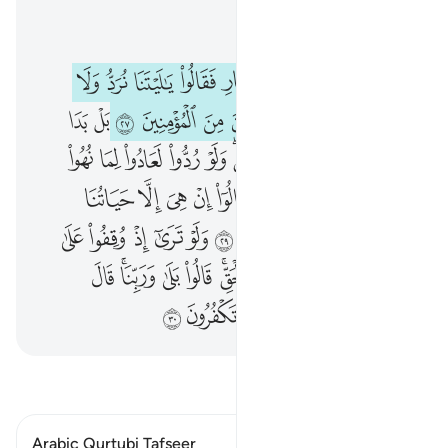
اقرأ في السياق
الفصل ٦, صفحة ١٣٠, جوز ٧
ولو ترى اذ وقفوا على النار فقالوا يا ليتنا نرد ولا نكذب بايات ربنا ونكون من المومنين ٢٧ بل بدا لهم ما كانوا يخفون من قبل ولو ردوا لعادوا لما نهوا عنه وانهم لكاذبون ٢٨ وقالوا ان هي الا حياتنا الدنيا وما نحن بمبعوثين ٢٩ ولو ترى اذ وقفوا على ربهم قال اليس هاذا بالحق قالوا بلى 
ﳣ
ﳤ
ﳥ
ﳦ
ﳧ
ﳨ
ﳩ
ﳪ
ﳫ
ﳬ
وَلَوْ تَرَىٰٓ إِذْ وُقِفُوا۟ عَلَى ٱلنَّارِ فَقَالُوا۟ يَـٰلَيْتَنَا نُرَدُّ وَلَا نُكَذِّبَ بِـَٔايَـٰتِ رَبِّنَا وَنَكُونَ مِنَ ٱلْمُؤْمِنِينَ ٢٧ بَلْ بَدَا لَهُم مَّا كَانُوا۟ يُخْفُونَ مِن قَبْلُ ۖ وَلَوْ رُدُّوا۟ لَعَادُوا۟ لِمَا نُهُوا۟ عَنْهُ وَإِنَّهُمْ لَكَـٰذِبُونَ ٢٨ وَقَالُوٓا۟ إِنْ هِىَ إِلَّا حَيَاتُنَا ٱلدُّنْيَا وَمَا نَحْنُ بِمَبْعُوثِينَ ٢٩ وَلَوْ تَرَىٰٓ إِذْ وُقِفُوا۟ عَلَىٰ رَبِّهِمْ ۚ قَالَ أَلَيْسَ هَـٰذَا بِٱلْحَقِّ ۚ قَالُوا۟
ﳭ
ﳮ
ﳯ
ﳰ
ﳱ
ﳲ
ﳳ
ﱁ
ﱂ
ﱃ
ﱄ
ﱅ
ﱆ
ﱇ
ﱈﱉ
ﱊ
ﱋ
ﱌ
ﱍ
ﱎ
ﱏ
ﱐ
ﱑ
ﱒ
ﱓ
ﱔ
ﱕ
ﱖ
ﱗ
ﱘ
ﱙ
ﱚ
ﱛ
ﱜ
ﱝ
ﱞ
ﱟ
ﱠ
ﱡ
ﱢﱣ
ﱤ
ﱥ
ﱦ
ﱧﱨ
ﱩ
ﱪ
ﱫﱬ
ﱭ
ﱮ
ﱯ
ﱰ
ﱱ
ﱲ
ﱳ
اقرأ التفسير
Arabic Qurtubi Tafseer