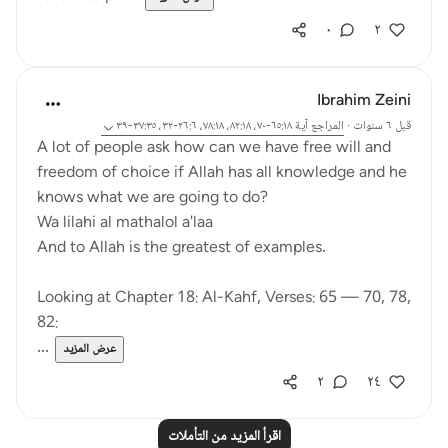
٠
٢
Ibrahim Zeini
قبل ٦ سنوات
·
المراجع
آية ٦٥:١٨-٧٠، ٨٢:١٨، ٧٨:١٨، ٢٦:٦-٣٢، ٣٧:٣٥-٣٩
A lot of people ask how can we have free will and
freedom of choice if Allah has all knowledge and he
knows what we are going to do?
Wa lilahi al mathalol a'laa
And to Allah is the greatest of examples.
Looking at Chapter 18: Al-Kahf, Verses: 65 — 70, 78,
82:
...
عرض المزيد
٢
٢٤
اقرأ المزيد من التأملات