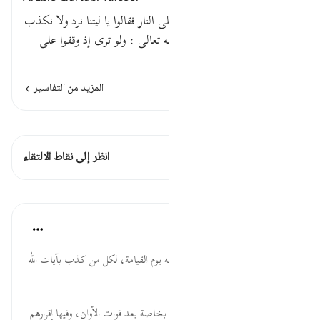
قوله تعالى : ولو ترى إذ وقفوا على النار فقالوا يا ليتنا نرد ولا نكذب
بآيات ربنا ونكون من المؤمنينقوله تعالى : ولو ترى إذ وقفوا على
النار أي : إذ وقفوا…
اقرأ المزيد
المزيد من التفاسير
اطلع على القراءات
هذه الآية 1 التقاطعات
انظر إلى نقاط الالتقاء
الدروس
موسوعة الهدايات القرآنية
قبل ٤٠ أسبوعًا
·
المراجع
آية ٢٧:٦
وَلَوْ تَرَىَ... شناعة الموقف وخطورته يوم القيامة، لكل من كذب بآيات الله
وزجر عنها.
يَالَيْتَنَا... التمني تجارة المُفلسين، بخاصة بعد فوات الأوان، وفيها إقرارهم