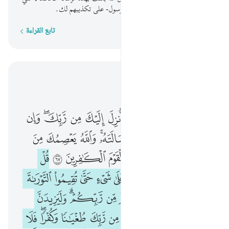
بَيَّن فيها معايبهم، فلا تحزن -أيها الرسول- على تكذيبهم لك.
تابع القراءة
كلمة بكلمة
اقرأ في السياق
الفصل ٥, صفحة ١١٩, جوز ٦
۞ يا ايها الرسول بلغ ما انزل اليك من ربك وان لم تفعل فما بلغت رسالته والله يعصمك من الناس ان الله لا يهدي القوم الكافرين ٦٧ قل يا اهل الكتاب لستم على شيء حتى تقيموا التوراة والانجيل وما انزل اليكم من ربكم وليزيدن كثيرا منهم ما انزل ا
ﱩ ﱪ
ﱫ
ﱬ
ﱭ
ﱮ
ﱯ
ﱰ
ﱱﱲ
ﱳ
۞ يَـٰٓأَيُّهَا ٱلرَّسُولُ بَلِّغْ مَآ أُنزِلَ إِلَيْكَ مِن رَّبِّكَ ۖ وَإِن لَّمْ تَفْعَلْ فَمَا بَلَّغْتَ رِسَالَتَهُۥ ۚ وَٱللَّهُ يَعْصِمُكَ مِنَ ٱلنَّاسِ ۗ إِنَّ ٱللَّهَ لَا يَهْدِى ٱلْقَوْمَ ٱلْكَـٰفِرِينَ ٦٧ قُلْ يَـٰٓأَهْلَ ٱلْكِتَـٰبِ لَسْتُمْ عَلَىٰ شَىْءٍ حَتَّىٰ تُقِيمُوا۟ ٱلتَّوْرَىٰةَ وَٱلْإِنجِيلَ وَمَآ أُنزِلَ إِلَيْكُم مِّن رَّبِّكُمْ ۗ وَلَيَزِيدَنَّ كَثِيرًۭا مِّنْهُم 
ﱴ
ﱵ
ﱶ
ﱷ
ﱸﱹ
ﱺ
ﱻ
ﱼ
ﱽﱾ
ﱿ
ﲀ
ﲁ
ﲂ
ﲃ
ﲄ
ﲅ
ﲆ
ﲇ
ﲈ
ﲉ
ﲊ
ﲋ
ﲌ
ﲍ
ﲎ
ﲏ
ﲐ
ﲑ
ﲒ
ﲓ
ﲔﲕ
ﲖ
ﲗ
ﲘ
ﲙ
ﲚ
ﲛ
ﲜ
ﲝ
ﲞ
ﲟﲠ
ﲡ