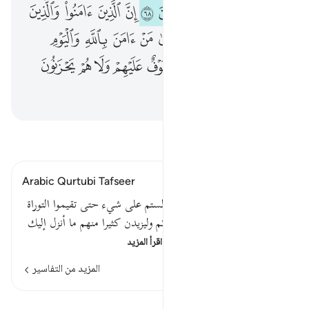
ﲢ
ﲣ
ﲤ
ﲥ
ﲦ
ﲧ
ﲨ
ﲩ
ﲪ
ﲫ
ﲬ
ﲭ
ﲮ
ﲯ
ﲰ
ﲱ
ﲲ
ﲳ
ﲴ
ﲵ
ﲶ
ﲷ
ﲸ
ﲹ
ﲺ
ﲻ
اقرأ التفسير
Arabic Qurtubi Tafseer
قوله تعالى : قل ياأهل الكتاب لستم على شيء حتى تقيموا التوراة
والإنجيل وما أنزل إليكم من ربكم وليزيدن كثيرا منهم ما أنزل إليك
من ربك طغيانا وكفرا فلا ت…
اقرأ المزيد
المزيد من التفاسير
الدروس