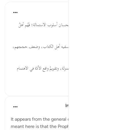
موسوعة الهدايات القرآنية
قبل ٤٠ أسبوعًا
·
المراجع
آية ٦٨:٥
قُلْ... وجوب الدعوة إلى الله، واستحسان أسلوب الاستمالة؛ فَهُم أهلُ
كتابٍ سماويّ.
لَسْتُمْ... ضرورة الصَّدع بالحقّ، وتسفيه أهل الكتاب، وضعف حججهم،
وتشنيعُ رفضِ الحق أو كتمانه.
تُقِيمُواْ... وجوب العمل بالكتب المنزلة، وتقويمُ واقع الأمّة في الاهتمام
بإقامة حرو...
عرض المزيد
٥٣
٠
٠
In the Shade of the Quran
قبل ٣٢ أسبوعًا
·
المراجع
آية ٦٨:٥
It appears from the general context that what is
meant here is that the Prophet would confront the