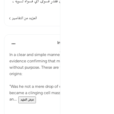
خسة قدره . ثم قال : فخلق أي فقدر فسوى أي فسواه تسوية ،
وعدله تعديلا ، بجعل الروح فيه
المزيد من التفاسير
الدروس
In the Shade of the Quran
قبل ٣١ أسبوعًا
·
المراجع
آية ٣٧:٧٥-٣٩
In a clear and simple manner, the surah cites clear
evidence confirming that man will not be left
without purpose. These are taken from man's first
origins:
"Was he not a mere drop of emitted sperm? It then
became a clinging cell mass, and then God created
an...
عرض المزيد
٠
١