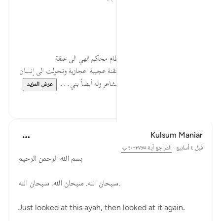
لا
ألم يك نطفة
ثم هذه النطفة تحولت عن طريق نظام محكم الهي الى علقة
ثم هذه العلقة مرت بمراحل تطور متقنة عجيبة اعجازية وتحولت الى إنسان
يفكر ويعقل ويتصرف وله إرادة وله مشاعر وله أيضاً بني...
عرض المزيد
٠
٥
Kulsum Maniar
قبل ٤ أسابيع
·
المراجع
آية ٣٧:٧٥-٤٠
بسم الله الرحمن الرحيم
سبحان الله. سبحان الله. سبحان الله.
Just looked at this ayah, then looked at it again.