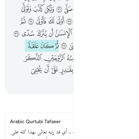
ﱰ
ﱱ
ﱲ
ﱳ
ﱴ
ﱵ
ﱶ
ﱷ
ﱸ
ﱹ
ﱺ
ﱻ
ﱼ
ﱽ
ﱾ
ﱿ
ﲀ
ﲁ
ﲂ
ﲃ
ﲄ
ﲅ
ﲆ
ﲇ
ﲈ
ﲉ
ﲊ
ﲋ
ﲌ
ﲍ
ﲎ
ﲏ
ﲐ
ﲑ
ﲒ
ﲓ
ﲔ
ﲕ
ﲖ
ﲗ
ﲘ
ﲙ
ﲚ
ﲛ
ﲜ
ﲝ
ﲞ
ﲟ
ﲠ
ﲡ
ﲢ
ﲣ
ﲤ
ﲥ
ﲦ
ﲧ
ﲨ
ﲩ
ﲪ
اقرأ التفسير
Arabic Qurtubi Tafseer
ثم كان علقة أي دما بعد النطفة ، أي قد رتبه تعالى بهذا كله على