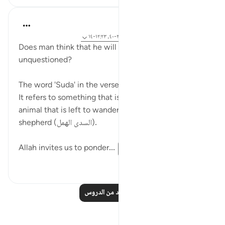
Hammad Fahim
قبل سنتين
·
المراجع
آية ١١٥:٢٣-١١٨، ٣٦:٧٥-٤٠، ١٢:٢٣-١٤
Does man think that he will be left alone,
unquestioned?
The word 'Suda' in the verse is an interesting word.
It refers to something that is neglected, like the
animal that is left to wander astray without a
shepherd (السدى الهمل).
Allah invites us to ponder...
عرض المزيد
٤
١٩
اقرأ المزيد من الدروس
تأملات