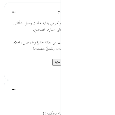
الهيئة العالمية لتدبر القرآن الكريم
قبل ٣٠ أسبوعًا
·
المراجع
آية ٣٧:٧٥-٤٠
* امنح نفسك وقفة تأمل بين حين وآخر في بداية خلقك وأصل نشأتك،
وإنها لكفيلةٌ أن تضع قاطرة فؤادك على مسارها الصحيح.
* حنانَيك أيها المتجبّر، فإنما خُلقت من نُطفة حقيرة وماء مهين، فعلامَ
تُنازع ربَّك الكبرياء؟! هلَّا لله تواضعت، وللحقِّ خضعت!
المصدر: هدايات القر...
عرض المزيد
٠
٠
منيب عرابي
قبل ٧ سنوات
·
المراجع
آية ٣٦:٧٥-٤٠
أيحسب الإنسان أن يترك سدى
سدى
يعني بلا هدف وبلا حكمة وبلا نظام يحكمه !!