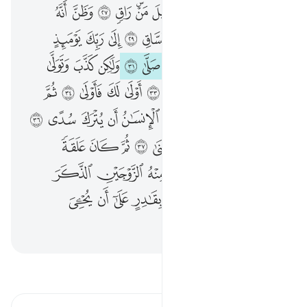
كلا اذا بلغت التراقي ٢٦ وقيل من راق ٢٧ وظن انه الفراق ٢٨ والتفت الساق بالساق ٢٩ الى ربك يوميذ المساق ٣٠ فلا صدق ولا صلى ٣١ ولاكن كذب وتولى ٣٢ ثم ذهب الى اهله يتمطى ٣٣ اولى لك فاولى ٣٤ ثم اولى لك فاولى ٣٥ ايحسب الانسان ان يترك سدى ٣٦ الم يك نطفة من مني يمنى ٣٧ ثم كان علقة فخلق فسوى ٣٨ فجعل منه الزوجين الذكر والانثى ٣٩ اليس ذالك بقادر على ان يحيي الموتى ٤٠
ﱛ
ﱜ
ﱝ
ﱞ
ﱟ
ﱠ
ﱡﱢ
ﱣ
ﱤ
ﱥ
ﱦ
كَلَّآ إِذَا بَلَغَتِ ٱلتَّرَاقِىَ ٢٦ وَقِيلَ مَنْ ۜ رَاقٍۢ ٢٧ وَظَنَّ أَنَّهُ ٱلْفِرَاقُ ٢٨ وَٱلْتَفَّتِ ٱلسَّاقُ بِٱلسَّاقِ ٢٩ إِلَىٰ رَبِّكَ يَوْمَئِذٍ ٱلْمَسَاقُ ٣٠ فَلَا صَدَّقَ وَلَا صَلَّىٰ ٣١ وَلَـٰكِن كَذَّبَ وَتَوَلَّىٰ ٣٢ ثُمَّ ذَهَبَ إِلَىٰٓ أَهْلِهِۦ يَتَمَطَّىٰٓ ٣٣ أَوْلَىٰ لَكَ فَأَوْلَىٰ ٣٤ ثُمَّ أَوْلَىٰ لَكَ فَأَوْلَىٰٓ ٣٥ أَيَحْسَبُ ٱلْإِنسَـٰنُ أَن يُتْرَكَ سُدًى ٣٦ أَلَمْ يَكُ نُطْفَةًۭ مِّن مَّنِىٍّۢ يُمْنَىٰ ٣٧ ثُمَّ كَانَ عَلَقَةًۭ فَخَلَقَ فَسَوَّىٰ ٣٨ فَجَعَلَ مِنْهُ ٱلزَّوْجَيْنِ ٱلذَّكَرَ وَٱلْأُنثَىٰٓ ٣٩ أَلَيْسَ ذَٰلِكَ بِقَـٰدِرٍ عَلَىٰٓ أَن يُحْـِۧىَ ٱلْمَوْتَىٰ ٤٠
ﱧ
ﱨ
ﱩ
ﱪ
ﱫ
ﱬ
ﱭ
ﱮ
ﱯ
ﱰ
ﱱ
ﱲ
ﱳ
ﱴ
ﱵ
ﱶ
ﱷ
ﱸ
ﱹ
ﱺ
ﱻ
ﱼ
ﱽ
ﱾ
ﱿ
ﲀ
ﲁ
ﲂ
ﲃ
ﲄ
ﲅ
ﲆ
ﲇ
ﲈ
ﲉ
ﲊ
ﲋ
ﲌ
ﲍ
ﲎ
ﲏ
ﲐ
ﲑ
ﲒ
ﲓ
ﲔ
ﲕ
ﲖ
ﲗ
ﲘ
ﲙ
ﲚ
ﲛ
ﲜ
ﲝ
ﲞ
ﲟ
ﲠ
ﲡ
ﲢ
ﲣ
ﲤ
ﲥ
ﲦ
ﲧ
ﲨ
ﲩ
ﲪ
اقرأ التفسير