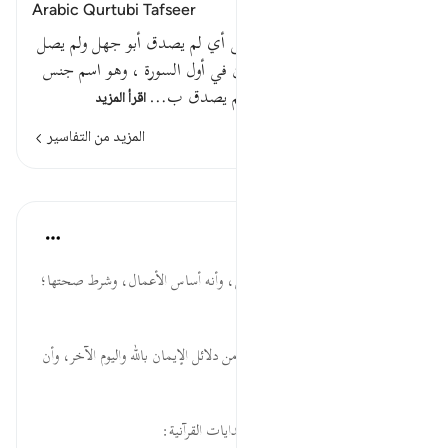
Arabic Qurtubi Tafseer
قوله تعالى : فلا صدق ولا صلى أي لم يصدق أبو جهل ولم يصل
. وقيل : يرجع هذا إلى الإنسان في أول السورة ، وهو اسم جنس
. والأول قول ابن عباس . أي لم يصدق ب…
اقرأ المزيد
المزيد من التفاسير
الدروس
موسوعة الهدايات القرآنية
قبل ٤٠ أسبوعًا
·
المراجع
آية ٣١:٧٥
صَدَّقَ... أهمية الإيمان بالله تعالى، وأنه أساس الأعمال، وشرط صحتها؛
فلا عمل بلا إيمان.
صَلَّى... عظم شأن الصلاة، وأنها من دلائل الإيمان بالله واليوم الآخر، وأن
تركها من مظاهر الكفر.
لقراءة المزيد اذهب إلى موسوعة الهدايات القرآنية: