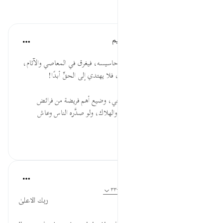
تأملات
الهيئة العالمية لتدبر القرآن الكريم
قبل ٣٠ أسبوعًا
·
المراجع
آية ٣١:٧٥-٣٥
* ينتهي التكذيب بالمرء إلى تبلد أحاسيسه، فيغرق في المعاصي والآثام،
حتى تثقله الشهوات وتعميه الأهواء، فلا يهتدي إلى الحقِّ أبدًا!
* أي خير يُرتجى ممَّن كذب بالوحي، وضيع أهم فريضة من فرائض
الإسلام؟ لا والله لن يلقى إلا الخزي والهلاك، ولو صدَّره الناس وعاش
بينهم...
عرض المزيد
-
٠
٠
Iraj Marjan
قبل سنتين
·
المراجع
آية ٥٨:٧، ١:٨٧، ٣١:٧٥-٣٣
ربك الاعلىٰ