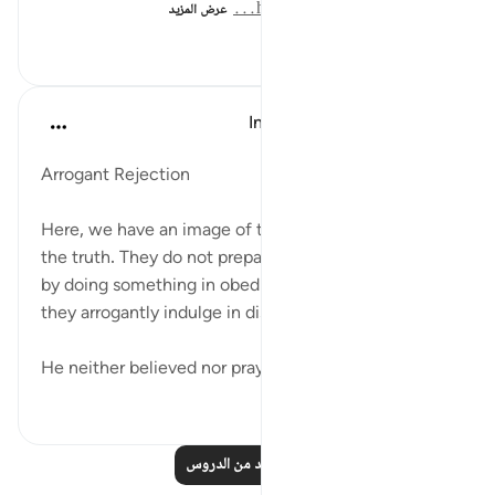
https://hidayaaencyc.net/m...
عرض المزيد
٣٩
٠
٠
In the Shade of the Quran
قبل ٣١ أسبوعًا
·
المراجع
آية ٣١:٧٥-٣٣
Arrogant Rejection
Here, we have an image of those bent on denying
the truth. They do not prepare for the inevitable end
by doing something in obedience of God. Rather,
they arrogantly indulge in disobedience and sin:
He neither believed nor prayed, but deni...
عرض المزيد
٨٩
٠
٠
اقرأ المزيد من الدروس