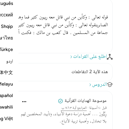
tuguês
усский
قوله تعالى : وكأين من نبي قاتل معه ربيون كثير فما وهنوا لما أصا
الصابرينقوله تعالى : وكأين من نبي قاتل معه ربيون كثير قال الز
Shqip
جماعة من المسلمين . قال كعب بن مالك : فكنت أول من عرف ر
ษาไทย
Türkçe
اطلع على القراءات
اردو
هذه الآية 2 التقاطعات
体中文
الدروس
Melayu
spañol
موسوعة الهدايات القرآنية
swahili
قبل ٤٠ أسبوعًا
·
المراجع
آية ١٤٦:٣
رِبِّيُّونَ ... أهمية دراسة دعوة الأنبياء، وتأييد المخلصين لهم
ng Việt
بلا تخاذل، وأهمية تربية الأتباع.