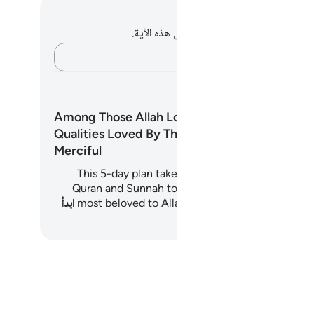
حظات وتأملات
لديك أي ملاحظات أو تأملات حول هذه الآية.
دوّن أفكارك…
طط التعليمية
Among Those Allah Loves:
Qualities Loved By The Most
Merciful
This 5-day plan takes you on a journey through 
Quran and Sunnah to uncover some of the qualit
most beloved to Allah - such as patience, humil
ابدأ
لم