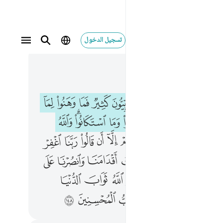
تسجيل الدخول
 في السياق
٦, جوز ٤
بي قاتل معه ربيون كثير فما وهنوا لما اصابهم في سبيل الله وما ضعفوا وما استكانوا والله يحب الصابرين ١٤٦ وما كان قولهم الا ان قالوا ربنا اغفر لنا ذنوبنا واسرافنا في امرنا وثبت اقدامنا وانصرنا على 
ﲞ
ﲟ
ﲠ
ﲡ
ﲢ
ﲣ
ﲤ
ﲥ
ﲦ
نَّبِىٍّۢ قَـٰتَلَ مَعَهُۥ رِبِّيُّونَ كَثِيرٌۭ فَمَا وَهَنُوا۟ لِمَآ أَصَابَهُمْ فِى سَبِيلِ ٱللَّهِ وَمَا ضَعُفُوا۟ وَمَا ٱسْتَكَانُوا۟ ۗ وَٱللَّهُ يُحِبُّ ٱلصَّـٰبِرِينَ ١٤٦ وَمَا كَانَ قَوْلَهُمْ إِلَّآ أَن قَالُوا۟ رَبَّنَا ٱغْفِرْ لَنَا ذُنُوبَنَا وَإِسْرَافَنَا فِىٓ أَمْرِنَا وَثَبِّتْ أَقْدَامَنَا وَٱنصُرْنَا 
ﲨ
ﲩ
ﲪ
ﲫ
ﲬ
ﲭ
ﲮﲯ
ﲰ
ﲲ
ﲳ
ﲴ
ﲵ
ﲶ
ﲷ
ﲸ
ﲹ
ﲺ
ﲻ
ﲽ
ﲾ
ﲿ
ﳀ
ﳁ
ﳂ
ﳃ
ﳄ
ﳆ
ﳇ
ﳈ
ﳉ
ﳊ
ﳋ
ﳍ
ﳎﳏ
ﳐ
ﳑ
ﳒ
ﳓ