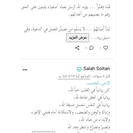
فَمَا وَهَنُواْ ... يؤيد الله الرسل بعباد أصفياء يثبتون على الحق
رغم ما يصيبهم من أعدائهم.
لِمَآ أَصَابَهُمۡ ... لا يَسلَم من تصدّر للعمل في الدعوة، وفي
سبيل ربه...
عرض المزيد
٠
٠
Salah Soltan
قبل ٨ سنوات
·
المراجع
آية ١٤٦:٣-١٤٨
#ابني_الحبيب
كن ربانياً في القلب حباً لله،
ربانياً في العقل طاعة لله،
ربانيناً في النفس تحمل صبغة الله،
وإياك والوهن والضعف، والاستكانة أمام فتنتي الإغواء
والإيذاء من عباد الله،
وتصبرّ وتضرّع وانتظر وعد الله