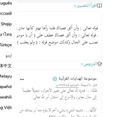
tuguês
اقرأ التفسير
усский
Shqip
قوله تعالى : وأن ألق عصاك فلما رآها تهتز كأنها جان ولى مدبرا
ษาไทย
.قوله تعالى : وأن ألق عصاك عطف على ( أن يا موسى ) وتقدم الك
نصب على الحال وكذلك موضع قوله : ( ولم يعقب ) نصب على 
Türkçe
اردو
الدروس
体中文
Melayu
موسوعة الهدايات القرآنية
قبل ٤٠ أسبوعًا
·
المراجع
آية ٣١:٢٨
spañol
فَلَمَّا... قدرة الله تعالى على تغيير الأحوال، تحولاً عظيماً
swahili
إلى حال مغاير، والإسراع إلى امتثال أمر الله تعالى.
ng Việt
كَأَنَّهَا... تشبيه الشيء بشيء آخر لا يلزم منه أن يماثله من