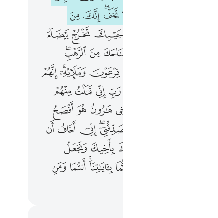
ﱿﲀ
ﲁ
ﲂ
ﲃ
ﲄﲅ
ﲆ
ﲇ
ﲉ
ﲊ
ﲋ
ﲌ
ﲍ
ﲎ
ﲏ
ﲑ
ﲒ
ﲓ
ﲔ
ﲕ
ﲖ
ﲗﲘ
ﲚ
ﲛ
ﲜ
ﲝ
ﲞ
ﲟﲠ
ﲡ
ﲣ
ﲤ
ﲥ
ﲦ
ﲧ
ﲨ
ﲩ
ﲪ
ﲬ
ﲭ
ﲮ
ﲯ
ﲰ
ﲱ
ﲲ
ﲳ
ﲵ
ﲶ
ﲷ
ﲸ
ﲹﲺ
ﲻ
ﲼ
ﲽ
ﲿ
ﳀ
ﳁ
ﳂ
ﳃ
ﳄ
ﳆ
ﳇ
ﳈ
ﳉ
ﳊﳋ
ﳌ
ﳍ
ﳏ
ﳐ