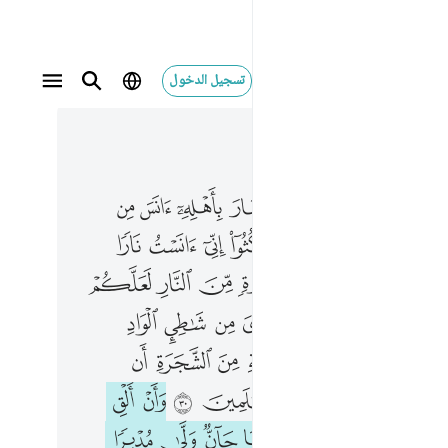
تسجيل الدخول
 في السياق
٣, جوز ٢٠
اجل وسار باهله انس من جانب الطور نارا قال لاهله امكثوا اني انست نارا لعلي اتيكم منها بخبر او جذوة من النار لعلكم تصطلون ٢٩ فلما اتاها نودي من شاطي الواد الايمن في البقعة المباركة من الشجرة ان يا موسى اني انا الله رب العالمين ٣٠ وان الق عصاك فلما راها تهتز كانها جان ولى مدبرا ولم يعقب يا موسى اقبل ولا تخف انك من الامنين ٣١ اسلك يدك في جيبك تخرج بيضاء من غير سوء واض
ﱂ
ﱃ
ﱄ
ﱅ
ﱆ
ﱇ
ﱈ
ﱉ
َلَ وَسَارَ بِأَهْلِهِۦٓ ءَانَسَ مِن جَانِبِ ٱلطُّورِ نَارًۭا قَالَ لِأَهْلِهِ ٱمْكُثُوٓا۟ إِنِّىٓ ءَانَسْتُ نَارًۭا لَّعَلِّىٓ ءَاتِيكُم مِّنْهَا بِخَبَرٍ أَوْ جَذْوَةٍۢ مِّنَ ٱلنَّارِ لَعَلَّكُمْ تَصْطَلُونَ ٢٩ فَلَمَّآ أَتَىٰهَا نُودِىَ مِن شَـٰطِئِ ٱلْوَادِ ٱلْأَيْمَنِ فِى ٱلْبُقْعَةِ ٱلْمُبَـٰرَكَةِ مِنَ ٱلشَّجَرَةِ أَن يَـٰمُوسَىٰٓ إِنِّىٓ أَنَا ٱللَّهُ رَبُّ ٱلْعَـٰلَمِينَ ٣٠ وَأَنْ أَلْقِ عَصَاكَ ۖ فَلَمَّا رَءَاهَا تَهْتَزُّ كَأَنَّهَا جَآنٌّۭ وَلَّىٰ مُدْبِرًۭا وَلَمْ يُعَقِّبْ ۚ يَـٰمُوسَىٰٓ أَقْبِلْ وَلَا تَخَفْ ۖ إِنَّكَ مِنَ ٱلْـَٔامِنِينَ ٣١ ٱسْلُكْ يَدَكَ فِى جَيْبِكَ تَخْرُجْ بَيْضَآءَ مِ
ﱋ
ﱌﱍ
ﱎ
ﱏ
ﱐ
ﱑ
ﱒ
ﱓ
ﱕ
ﱖ
ﱗ
ﱘ
ﱙ
ﱚ
ﱛ
ﱜ
ﱞ
ﱟ
ﱠ
ﱡ
ﱢ
ﱣ
ﱤ
ﱦ
ﱧ
ﱨ
ﱩ
ﱪ
ﱫ
ﱭ
ﱮ
ﱯ
ﱰ
ﱱ
ﱲ
ﱳ
ﱴ
ﱶ
ﱷ
ﱸ
ﱹ
ﱺ
ﱻ
ﱼ
ﱽ