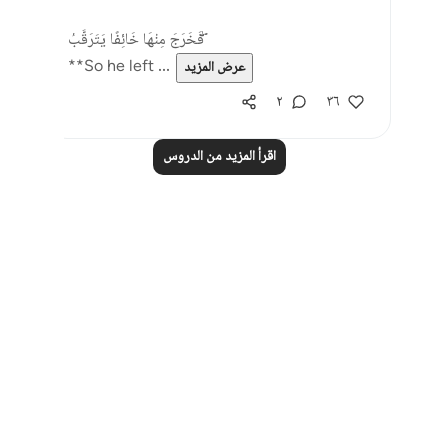
فَخَرَجَ مِنْهَا خَائِفًا يَتَرَقَّبُ ۖ
**So he left ...
عرض المزيد
٢
٣٦
اقرأ المزيد من الدروس