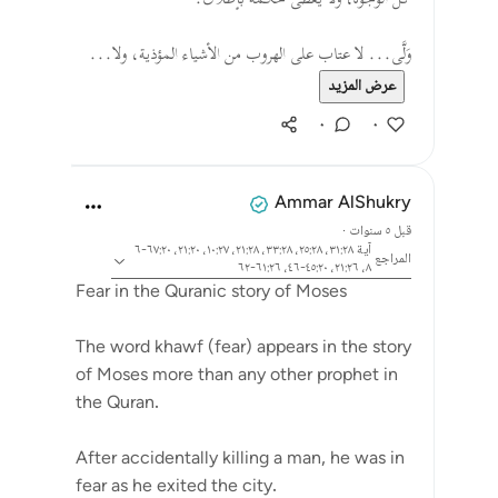
كل الوجوه، ولا يعطى حكمَه بإطلاق.
وَلَّى... لا عتاب على الهروب من الأشياء المؤذية، ولا...
عرض المزيد
٠
٠
Ammar AlShukry
قبل ٥ سنوات
·
آية ٣١:٢٨، ٢٥:٢٨، ٣٣:٢٨، ٢١:٢٨، ١٠:٢٧، ٢١:٢٠، ٦٧:٢٠-٦
المراجع
٨، ٢١:٢٦، ٤٥:٢٠-٤٦، ٦١:٢٦-٦٢
Fear in the Quranic story of Moses
The word khawf (fear) appears in the story
of Moses more than any other prophet in
the Quran.
After accidentally killing a man, he was in
fear as he exited the city.