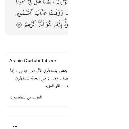
ﲤ
ﲥ
ﲦ
ﲧ
ﲨ
ﲩ
ﲪ
ﲫ
ﲬ
ﲭ
ﲮ
ﲯ
ﲰ
ﲱ
ﲲ
ﲳ
ﲴ
ﲵ
ﲶ
ﲷ
ﲸ
ﲹ
ﲺ
ﲻﲼ
ﲽ
ﲾ
ﲿ
ﳀ
ﳁ
اقرأ التفسير
Arabic Qurtubi Tafseer
قوله تعالى : وأقبل بعضهم على بعض يتساءلون قال ابن عباس : إذا
بعثوا من قبورهم سأل بعضهم بعضا . وقيل : في الجنة يتساءلون
أي يتذاكرون ما كانوا فيه في الد…
اقرأ المزيد
المزيد من التفاسير
الدروس
موسوعة الهدايات القرآنية