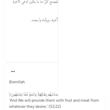
قضوها في طاعة الله وابتغاء رضاه؛ فليصنع كلٌّ منا ما يكون له في الآخرة
ذكرياتٍ حسنةً مُبهجة.
* مَن خاف الله في الدنيا أمَّنه في الآخرة، ورضَّاه وأسعده.
المصدر: هدايات القرآن الكريم
للمزيد حمل ...
عرض المزيد
٠
٠
Dr Maryam Fayyaz
السنة الماضية
·
المراجع
آية ٢٢:٥٢-٢٨
Bismillah
﴿وَأَمْدَدْنَـٰهُم بِفَـٰكِهَةٍۢ وَلَحْمٍۢ مِّمَّا يَشْتَهُونَ﴾
'And We will provide them with fruit and meat from
whatever they desire.' (52:22)