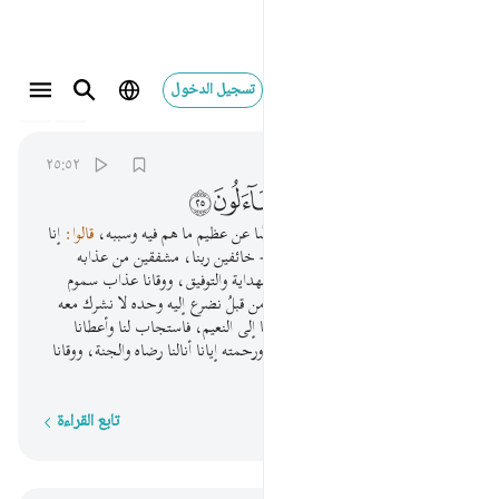
تسجيل الدخول
052
الطور
52:25
واقبل بعضهم على بعض يتساءلون ٢٥
٢٥:٥٢
ﲢ
ﲣ
ﲤ
ﲥ
ﲦ
ﲧ
وأقبل أهل الجنة، يسأل بعضهم بعضًا عن عظيم ما هم فيه وسببه،
قالوا:
إنا
كنا قبل في الدنيا -ونحن بين أهلينا- خائفين ربنا، مشفقين من عذابه
وعقابه يوم القيامة. فمنَّ الله علينا بالهداية والتوفيق، ووقانا عذاب سموم
جهنم، وهو نارها وحرارتها. إنا كنا من قبلُ نضرع إليه وحده لا نشرك معه
غيره أن يقينا عذاب السَّموم ويوصلنا إلى النعيم، فاستجاب لنا وأعطانا
سؤالنا، إنه هو البَرُّ الرحيم. فمن بِره ورحمته إيانا أنالنا رضاه والجنة، ووقانا
مِن سخطه والنار.
تابع القراءة
كلمة بكلمة