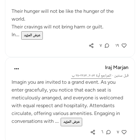
Their hunger will not be like the hunger of the
world.
Their cravings will not bring harm or guilt.
In...
عرض المزيد
٧
١٩
Iraj Marjan
قبل سنتين
·
المراجع
آية ٢٠:٥٢، ٢٢:٥٢-٢٨
Imagin you are invited to a grand event. As you
enter gracefully, you notice that each seat is
meticulously arranged, and everyone is welcomed
with equal respect and hospitality. Attendants
circulate, offering various amenities. Engaging in
conversations with ...
عرض المزيد
٦
٧