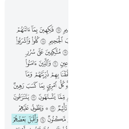
اقرأ في السياق
الفصل ٥٢, صفحة ٥٢٤, جوز ٢٧
ان المتقين في جنات ونعيم ١٧ فاكهين بما اتاهم ربهم ووقاهم ربهم عذاب الجحيم ١٨ كلوا واشربوا هنييا بما كنتم تعملون ١٩ متكيين على سرر مصفوفة وزوجناهم بحور عين ٢٠ والذين امنوا واتبعتهم ذريتهم بايمان الحقنا بهم ذريتهم وما التناهم من عملهم من شيء كل امري بما كسب رهين ٢١ وامددناهم بفاكهة ولحم مما يشتهون ٢٢ يتنازعون فيها كاسا لا لغو فيها ولا تاثيم ٢٣ ۞ ويطوف عليهم غلمان لهم كانهم لولو مكنون ٢٤ واقبل بعضهم على بعض يتساءلون ٢٥ قالوا انا كنا قبل في اهلنا مشفقين ٢٦ فمن الله علينا ووقانا عذاب السموم ٢٧ انا كنا من قبل ندعوه انه هو البر الرحيم ٢٨
ﱖ
ﱗ
ﱘ
ﱙ
ﱚ
ﱛ
ﱜ
ﱝ
ﱞ
إِنَّ ٱلْمُتَّقِينَ فِى جَنَّـٰتٍۢ وَنَعِيمٍۢ ١٧ فَـٰكِهِينَ بِمَآ ءَاتَىٰهُمْ رَبُّهُمْ وَوَقَىٰهُمْ رَبُّهُمْ عَذَابَ ٱلْجَحِيمِ ١٨ كُلُوا۟ وَٱشْرَبُوا۟ هَنِيٓـًٔۢا بِمَا كُنتُمْ تَعْمَلُونَ ١٩ مُتَّكِـِٔينَ عَلَىٰ سُرُرٍۢ مَّصْفُوفَةٍۢ ۖ وَزَوَّجْنَـٰهُم بِحُورٍ عِينٍۢ ٢٠ وَٱلَّذِينَ ءَامَنُوا۟ وَٱتَّبَعَتْهُمْ ذُرِّيَّتُهُم بِإِيمَـٰنٍ أَلْحَقْنَا بِهِمْ ذُرِّيَّتَهُمْ وَمَآ أَلَتْنَـٰهُم مِّنْ عَمَلِهِم مِّن شَىْءٍۢ ۚ كُلُّ ٱمْرِئٍۭ بِمَا كَسَبَ رَهِينٌۭ ٢١ وَأَمْدَدْنَـٰهُم بِفَـٰكِهَةٍۢ وَلَحْمٍۢ مِّمَّا يَشْتَهُونَ ٢٢ يَتَنَـٰزَعُونَ فِيهَا كَأْسًۭا لَّا لَغْوٌۭ فِيهَا وَلَا تَأْثِيمٌۭ ٢٣ ۞ وَيَطُوفُ عَلَيْهِمْ غِلْمَانٌۭ لَّهُمْ كَأَنَّهُمْ لُؤْلُؤٌۭ مَّكْنُونٌۭ ٢٤ وَأَقْبَلَ بَعْضُهُمْ عَلَىٰ بَعْضٍۢ يَتَسَآءَلُونَ ٢٥ قَالُوٓا۟ إِنَّا كُنَّا قَبْلُ فِىٓ أَهْلِنَا مُشْفِقِينَ ٢٦ فَمَنَّ ٱللَّهُ عَلَيْنَا وَوَقَىٰنَا عَذَابَ ٱلسَّمُومِ ٢٧ إِنَّا كُنَّا مِن قَبْلُ نَدْعُوهُ ۖ إِنَّهُۥ هُوَ ٱلْبَرُّ ٱلرَّحِيمُ ٢٨
ﱟ
ﱠ
ﱡ
ﱢ
ﱣ
ﱤ
ﱥ
ﱦ
ﱧ
ﱨ
ﱩ
ﱪ
ﱫ
ﱬ
ﱭ
ﱮ
ﱯﱰ
ﱱ
ﱲ
ﱳ
ﱴ
ﱵ
ﱶ
ﱷ
ﱸ
ﱹ
ﱺ
ﱻ
ﱼ
ﱽ
ﱾ
ﱿ
ﲀ
ﲁ
ﲂﲃ
ﲄ
ﲅ
ﲆ
ﲇ
ﲈ
ﲉ
ﲊ
ﲋ
ﲌ
ﲍ
ﲎ
ﲏ
ﲐ
ﲑ
ﲒ
ﲓ
ﲔ
ﲕ
ﲖ
ﲗ
ﲘ
ﲙ ﲚ
ﲛ
ﲜ
ﲝ
ﲞ
ﲟ
ﲠ
ﲡ
ﲢ
ﲣ