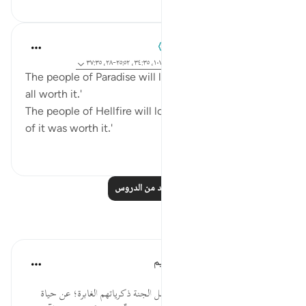
Abdelrahman Badawy
قبل سنتين
·
المراجع
آية ٧٤:٣٩، ٤٤:٧، ١٠٧:٢٣، ٣٤:٣٥، ٢٥:٥٢-٢٨، ٣٧:٣٥
The people of Paradise will look back and say, 'it was
all worth it.'
The people of Hellfire will look back and say, 'none
of it was worth it.'
٦
٢٣
اقرأ المزيد من الدروس
تأملات
الهيئة العالمية لتدبر القرآن الكريم
قبل ٢٩ أسبوعًا
·
المراجع
آية ٢٥:٥٢-٢٧
* يا لها من ساعات يسترجع فيها أهل الجنة ذكرياتهم الغابرة؛ عن حياة