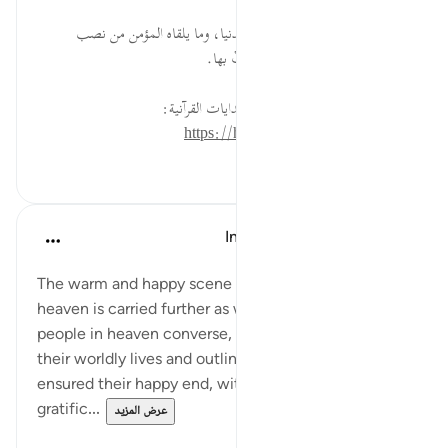
قبل ٤٠ أسبوعًا
·
المراجع
آية ٢٥:٥٢
يَتَسَاءلُون... المؤمنون يتذكرون الدنيا، وما يلقاه المؤمن من نصب
محمود العاقبة، وذكر النعمة اعترافٌ بها.
لقراءة المزيد اذهب إلى موسوعة الهدايات القرآنية:
https://hidayaaencyc.net/mawso3a
٠
٠
In the Shade of the Quran
قبل ٣١ أسبوعًا
·
المراجع
آية ٢٥:٥٢-٢٨
The warm and happy scene of the dwellers of
heaven is carried further as we are shown how these
people in heaven converse, recalling memories of
their worldly lives and outlining the reasons that
ensured their happy end, with all its security, luxury,
gratific...
عرض المزيد
٠
٠