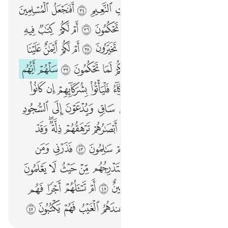
ان للمتقين عند ربهم جنات النعيم ٣٤ افنجعل المسلمين كالمجرمين ٣٥ ما لكم كيف تحكمون ٣٦ ام لكم كتاب فيه تدرسون ٣٧ ان لكم فيه لما تخيرون ٣٨ ام لكم ايمان علينا بالغة الى يوم القيامة ان لكم لما تحكمون ٣٩ سلهم ايهم بذالك زعيم ٤٠ ام لهم شركاء فلياتوا بشركايهم ان كانوا صادقين ٤١ يوم يكشف عن ساق ويدعون الى السجود فلا يستطيعون ٤٢ خاشعة ابصارهم ترهقهم ذلة وقد كانوا يدعون الى السجود وهم سالمون ٤٣ فذرني ومن يكذب بهاذا الحديث سنستدرجهم من حيث لا يعلمون ٤٤ واملي لهم ان كيدي متين ٤٥ ام تسالهم اجرا فهم من مغرم مثقلون ٤٦ ام عندهم الغيب فهم يكتبون ٤٧
ﲰ
ﲱ
ﲲ
ﲳ
ﲴ
ﲵ
ﲶ
ﲷ
ﲸ
إِنَّ لِلْمُتَّقِينَ عِندَ رَبِّهِمْ جَنَّـٰتِ ٱلنَّعِيمِ ٣٤ أَفَنَجْعَلُ ٱلْمُسْلِمِينَ كَٱلْمُجْرِمِينَ ٣٥ مَا لَكُمْ كَيْفَ تَحْكُمُونَ ٣٦ أَمْ لَكُمْ كِتَـٰبٌۭ فِيهِ تَدْرُسُونَ ٣٧ إِنَّ لَكُمْ فِيهِ لَمَا تَخَيَّرُونَ ٣٨ أَمْ لَكُمْ أَيْمَـٰنٌ عَلَيْنَا بَـٰلِغَةٌ إِلَىٰ يَوْمِ ٱلْقِيَـٰمَةِ ۙ إِنَّ لَكُمْ لَمَا تَحْكُمُونَ ٣٩ سَلْهُمْ أَيُّهُم بِذَٰلِكَ زَعِيمٌ ٤٠ أَمْ لَهُمْ شُرَكَآءُ فَلْيَأْتُوا۟ بِشُرَكَآئِهِمْ إِن كَانُوا۟ صَـٰدِقِينَ ٤١ يَوْمَ يُكْشَفُ عَن سَاقٍۢ وَيُدْعَوْنَ إِلَى ٱلسُّجُودِ فَلَا يَسْتَطِيعُونَ ٤٢ خَـٰشِعَةً أَبْصَـٰرُهُمْ تَرْهَقُهُمْ ذِلَّةٌۭ ۖ وَقَدْ كَانُوا۟ يُدْعَوْنَ إِلَى ٱلسُّجُودِ وَهُمْ سَـٰلِمُونَ ٤٣ فَذَرْنِى وَمَن يُكَذِّبُ بِهَـٰذَا ٱلْحَدِيثِ ۖ سَنَسْتَدْرِجُهُم مِّنْ حَيْثُ لَا يَعْلَمُونَ ٤٤ وَأُمْلِى لَهُمْ ۚ إِنَّ كَيْدِى مَتِينٌ ٤٥ أَمْ تَسْـَٔلُهُمْ أَجْرًۭا فَهُم مِّن مَّغْرَمٍۢ مُّثْقَلُونَ ٤٦ أَمْ عِندَهُمُ ٱلْغَيْبُ فَهُمْ يَكْتُبُونَ ٤٧
ﲹ
ﲺ
ﲻ
ﲼ
ﲽ
ﲾ
ﲿ
ﳀ
ﳁ
ﳂ
ﳃ
ﳄ
ﳅ
ﳆ
ﳇ
ﳈ
ﳉ
ﳊ
ﳋ
ﳌ
ﳍ
ﳎ
ﳏ
ﳐ
ﳑ
ﳒ
ﳓ
ﳔ
ﳕ
ﳖ
ﳗ
ﳘ
ﳙ
ﳚ
ﳛ
ﳜ
ﳝ
ﳞ
ﳟ
ﳠ
ﳡ
ﳢ
ﳣ
ﳤ
ﳥ
ﳦ
ﳧ
ﳨ
ﳩ
ﳪ
ﳫ
ﳬ
ﳭ
ﳮ
ﳯ
ﳰ
ﱁ
ﱂ
ﱃ
ﱄﱅ
ﱆ
ﱇ
ﱈ
ﱉ
ﱊ
ﱋ
ﱌ
ﱍ
ﱎ
ﱏ
ﱐ
ﱑ
ﱒﱓ
ﱔ
ﱕ
ﱖ
ﱗ
ﱘ
ﱙ
ﱚ
ﱛﱜ
ﱝ
ﱞ
ﱟ
ﱠ
ﱡ
ﱢ
ﱣ
ﱤ
ﱥ
ﱦ
ﱧ
ﱨ
ﱩ
ﱪ
ﱫ
ﱬ
ﱭ
ﱮ