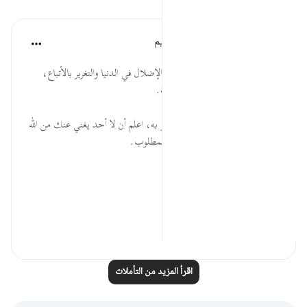
تأملات
الهيئة العالمية لتدبر القرآن الكريم
قبل ٢٩ أسبوعًا
·
المراجع
آية ٤٠:٦٨-٤١
* ستخرس ألسنة الذين يتولَّون كبر الإضلال في الدنيا والتغرير بالأتباع،
وتنطفئ شُعلتهم في عرَصات القيامة.
* إلى كلّ مَن استقوى بغير الله واعتز به، اعلم أن لا أحد يغني عنك من الله
شيئًا، ضعُفَ الطالبُ يوم القيامة والمطلوب.
المصدر: هدايات القرآن الكريم
للمزيد ح...
عرض المزيد
٠
٠
اقرأ المزيد من التأملات