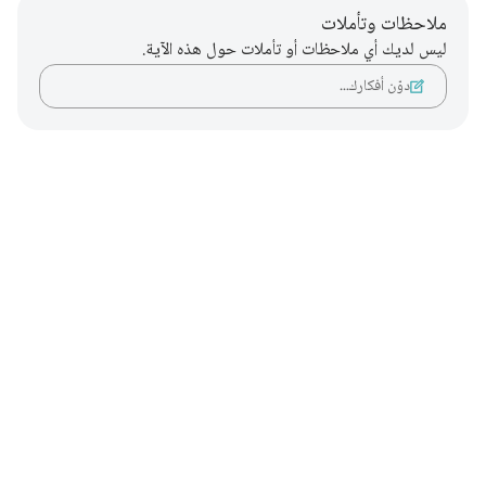
ملاحظات وتأملات
ليس لديك أي ملاحظات أو تأملات حول هذه الآية.
دوّن أفكارك…
Notes
placeholders
close