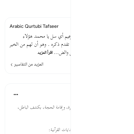
اقرأ التفسير
Arabic Qurtubi Tafseer
قوله تعالى : سلهم أيهم بذلك زعيم أي سل يا محمد هؤلاء
المتقولين علي : أيهم كفيل بما تقدم ذكره . وهو أن لهم من الخير
ما للمسلمين . والزعيم : الكفيل والض…
اقرأ المزيد
المزيد من التفاسير
الدروس
موسوعة الهدايات القرآنية
قبل ٤٠ أسبوعًا
·
المراجع
آية ٤٠:٦٨
سَلْهُم... مشروعية الحوار، والمناظرة، وإقامة الحجة، بكشف الباطل،
وإظهار الحق بأدلته.
لقراءة المزيد اذهب إلى موسوعة الهدايات القرآنية: