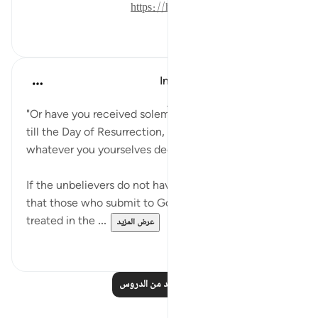
https://hidayaaencyc.net/mawso3a
٠
٠
In the Shade of the Quran
قبل ٣١ أسبوعًا
·
المراجع
آية ٣٩:٦٨-٤٠
"Or have you received solemn oaths, binding on Us
till the Day of Resurrection, that you will get
whatever you yourselves decide?" (Verse 39)
If the unbelievers do not have a book that tells them
that those who submit to God and the guilty are
treated in the ...
عرض المزيد
٠
٠
اقرأ المزيد من الدروس