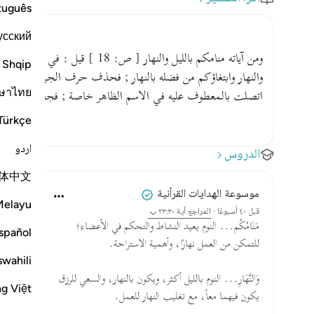
tuguês
усский
ومن آياته منامكم بالليل والنهار [ ص: 
Shqip
والنهار وابتغاؤكم من فضله بالنهار ; فحذف حرف الجر لاتصاله بال
ษาไทย
اتصلت بالمعطوف عليه في الاسم الظاهر خاصة ; فجعل النوم بال
Türkçe
اردو
الدروس
体中文
موسوعة الهدايات القرآنية
Melayu
قبل ٤٠ أسبوعًا
·
المراجع
آية ٢٣:٣٠
مَنَامُكُم... النوم يعيد النشاط والتحكم في الأعضاء؛
spañol
للتمكن من العمل نهارًا، وأهمية الاستراحة.
swahili
وَالنَّهَارِ... النوم بالليل أكثر، ويكون بالنهار، والسعي للرزق
ng Việt
يكون فيهما معاً، مع تغليب النهار للعمل.