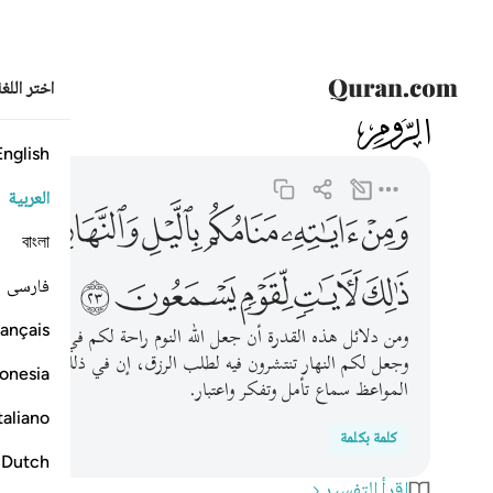
اختر اللغ
030
الروم
30:23
ومن اياته منامكم بالليل والنهار وابتغاوكم من فضله ان في
English
العربية
ﲞ
ﲟ
ﲠ
ﲡ
ﲢ
ﲣ
বাংলা
ﲩ
ﲪ
ﲫ
ﲬ
ﲭ
فارسی
ançais
ومن دلائل هذه القدرة أن جعل الله النوم راحة لكم في الليل أو 
وجعل لكم النهار تنتشرون فيه لطلب الرزق، إن في ذلك لدلائل عل
onesia
المواعظ سماع تأمل وتفكر واعتبار.
taliano
كلمة بكلمة
Dutch
اقرأ التفسير