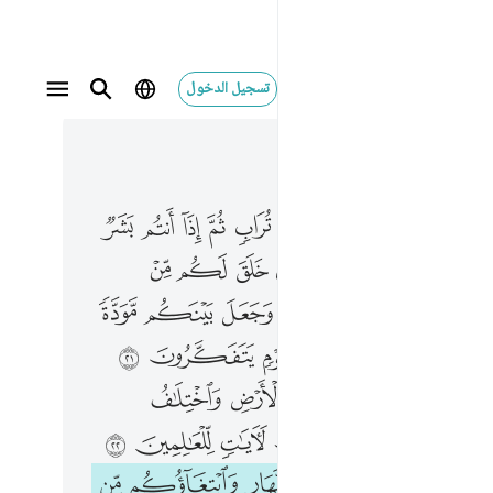
تسجيل الدخول
 في السياق
٤, جوز ٢١
ن ٢٠ ومن اياته ان خلق لكم من انفسكم ازواجا لتسكنوا اليها وجعل بينكم مودة ورحمة ان في ذالك لايات لقوم يتفكرون ٢١ ومن اياته خلق السماوات والارض واختلاف السنتكم والوانكم ان في ذالك لايات للعالمين ٢٢ ومن اياته منامكم بالليل والنهار وابتغاوكم من فضله ان في ذالك لايات لقوم يسمعون ٢٣ ومن اياته يريكم البرق خوفا وطمعا وينزل من السماء ماء فيحيي به الارض بعد موتها ان في ذالك لايات لقوم يعقلون ٢٤ ومن اياته ان تقوم السماء والارض بامره ثم اذا دعاكم دعوة من الارض اذا انتم تخرجون ٢٥ وله من في السماوات والارض كل له قانتون ٢٦ وهو الذي يبدا الخلق ثم يعيده وهو اهون عليه وله المثل الاعلى في السماوات والارض وهو العزيز الحكيم ٢٧
ﱮ
ﱯ
ﱰ
ﱱ
ﱲ
ﱳ
ﱴ
ﱵ
ﱶ
ِرُونَ ٢٠ وَمِنْ ءَايَـٰتِهِۦٓ أَنْ خَلَقَ لَكُم مِّنْ أَنفُسِكُمْ أَزْوَٰجًۭا لِّتَسْكُنُوٓا۟ إِلَيْهَا وَجَعَلَ بَيْنَكُم مَّوَدَّةًۭ وَرَحْمَةً ۚ إِنَّ فِى ذَٰلِكَ لَـَٔايَـٰتٍۢ لِّقَوْمٍۢ يَتَفَكَّرُونَ ٢١ وَمِنْ ءَايَـٰتِهِۦ خَلْقُ ٱلسَّمَـٰوَٰتِ وَٱلْأَرْضِ وَٱخْتِلَـٰفُ أَلْسِنَتِكُمْ وَأَلْوَٰنِكُمْ ۚ إِنَّ فِى ذَٰلِكَ لَـَٔايَـٰتٍۢ لِّلْعَـٰلِمِينَ ٢٢ وَمِنْ ءَايَـٰتِهِۦ مَنَامُكُم بِٱلَّيْلِ وَٱلنَّهَارِ وَٱبْتِغَآؤُكُم مِّن فَضْلِهِۦٓ ۚ إِنَّ فِى ذَٰلِكَ لَـَٔايَـٰتٍۢ لِّقَوْمٍۢ يَسْمَعُونَ ٢٣ وَمِنْ ءَايَـٰتِهِۦ يُرِيكُمُ ٱلْبَرْقَ خَوْفًۭا وَطَمَعًۭا وَيُنَزِّلُ مِنَ ٱلسَّمَآءِ مَآءًۭ فَيُحْىِۦ بِهِ ٱلْأَرْضَ بَعْدَ مَوْتِهَآ ۚ إِنَّ فِى ذَٰلِكَ لَـَٔايَـٰتٍۢ لِّقَوْمٍۢ يَعْقِلُونَ ٢٤ وَمِنْ ءَايَـٰتِهِۦٓ أَن تَقُومَ ٱلسَّمَآءُ وَٱلْأَرْضُ بِأَمْرِهِۦ ۚ ثُمَّ إِذَا دَعَاكُمْ دَعْوَةًۭ مِّنَ ٱلْأَرْضِ إِذَآ أَنتُمْ تَخْرُجُونَ ٢٥ وَلَهُۥ مَن فِى ٱلسَّمَـٰوَٰتِ وَٱلْأَرْضِ ۖ كُلٌّۭ لَّهُۥ قَـٰنِتُونَ ٢٦ وَهُوَ ٱلَّذِى يَبْدَؤُا۟ ٱلْخَلْقَ ثُمَّ يُعِيدُهُۥ وَهُوَ أَهْوَنُ عَلَيْهِ ۚ وَلَهُ ٱلْمَثَلُ ٱلْأَعْلَىٰ فِى ٱلسَّمَـٰوَٰتِ وَٱلْأَرْضِ ۚ وَهُوَ ٱلْعَزِيزُ ٱلْحَكِيمُ ٢٧
ﱸ
ﱹ
ﱺ
ﱻ
ﱼ
ﱽ
ﱾ
ﲀ
ﲁ
ﲂ
ﲃ
ﲄ
ﲅ
ﲇ
ﲈ
ﲉ
ﲊ
ﲋ
ﲌ
ﲍ
ﲎ
ﲐ
ﲑ
ﲒ
ﲓ
ﲔ
ﲖﲗ
ﲘ
ﲙ
ﲚ
ﲛ
ﲜ
ﲝ
ﲟ
ﲠ
ﲡ
ﲢ
ﲣ
ﲤ