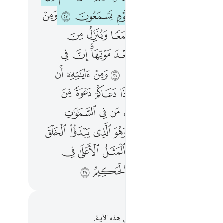
ﲦ
ﲧ
ﲨ
ﲩ
ﲪ
ﲫ
ﲬ
ﲭ
ﲮ
ﲰ
ﲱ
ﲲ
ﲳ
ﲴ
ﲵ
ﲷ
ﲸ
ﲹ
ﲺ
ﲻ
ﲼﲽ
ﲾ
ﲿ
ﳁ
ﳂ
ﳃ
ﳄ
ﱁ
ﱂ
ﱃ
ﱅ
ﱆ
ﱇﱈ
ﱉ
ﱊ
ﱋ
ﱌ
ﱍ
ﱏ
ﱐ
ﱑ
ﱒ
ﱓ
ﱔ
ﱕ
ﱖ
ﱘ
ﱙ
ﱚ
ﱛ
ﱜ
ﱝ
ﱞ
ﱟ
ﱠ
ﱣ
ﱤ
ﱥﱦ
ﱧ
ﱨ
ﱩ
ﱪ
ﱬﱭ
ﱮ
ﱯ
ﱰ
ﱱ
حظات وتأملات
لديك أي ملاحظات أو تأملات حول هذه الآية.