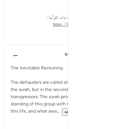
وحفظ ما يقيم الحجة عليهم.
لقراءة المزيد اذهب إلى موسوعة الهدايات القرآنية:
https://hidayaaencyc.net/mawso3a
٠
٠
In the Shade of the Quran
قبل ٣١ أسبوعًا
·
المراجع
آية ٧:٨٣-٨
The Inevitable Reckoning
The defrauders are called stinters in the first part of
the surah, but in the second, they are described as
transgressors. The surah proceeds to describe the
standing of this group with God, their situation in
this life, and what awa...
عرض المزيد
٠
٠