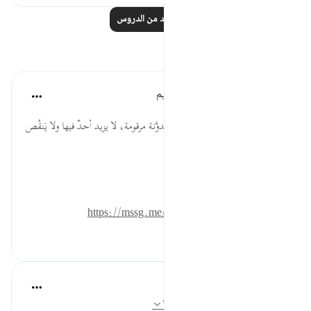
اقرأ المزيد من الدروس
تأملات
الهيئة العالمية لتدبر القرآن الكريم
قبل ٢٩ أسبوعًا
·
المراجع
آية ٧:٨٣-٩
* لا ظلم اليوم، إنما هي أعمالكم مدوَّنة مرقومة، لا يزيد أحدٌ فيها ولا يَنقُص
منها، فلا تلوموا إلا أنفسكم.
المصدر: هدايات القرآن الكريم
للمزيد حمل تطبيق تدبر:
https://mssg.me/4lx6w
٠
٠
Aaisha Shahany
قبل ٦ سنوات
·
المراجع
آية ٧:٨٣-٩، ١٢:٣٦