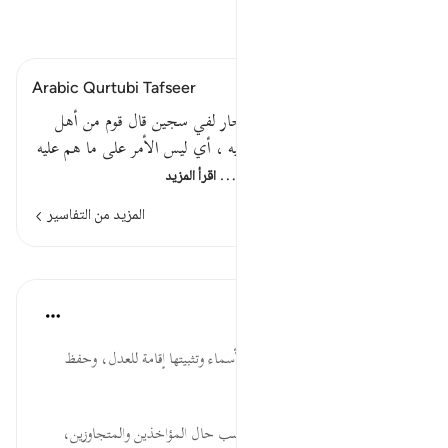
اقرأ التفسير
Arabic Qurtubi Tafseer
قوله تعالى : كلا إن كتاب الفجار لفي سجين قال قوم من أهل
العلم بالعربية : ( كلا ) ردع وتنبيه ، أي ليس الأمر على ما هم عليه
من تطفيف الكيل والميزان ، أو…
اقرأ المزيد
المزيد من التفاسير
الدروس
موسوعة الهدايات القرآنية
قبل ٤٠ أسبوعًا
·
المراجع
آية ٧:٨٣
كِتَابَ ... في إحصاء الأعمال والأسماء وتثبيتها إقامة للعدل، وحفظ
للحق، وإثبات للحجة.
سِجِّينٍ ... أهمية اتخاذ مكان يناسب حال المؤاخذين والمتجاوزين،