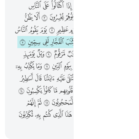
ويل للمطففين ١ الذين اذا اكتالوا على الناس يستوفون ٢ واذا كالوهم او وزنوهم يخسرون ٣ الا يظن اولايك انهم مبعوثون ٤ ليوم عظيم ٥ يوم يقوم الناس لرب العالمين ٦ كلا ان كتاب الفجار لفي سجين ٧ وما ادراك ما سجين ٨ كتاب مرقوم ٩ ويل يوميذ للمكذبين ١٠ الذين يكذبون بيوم الدين ١١ وما يكذب به الا كل معتد اثيم ١٢ اذا تتلى عليه اياتنا قال اساطير الاولين ١٣ كلا بل ران على قلوبهم ما كانوا يكسبون ١٤ كلا انهم عن ربهم يوميذ لمحجوبون ١٥ ثم انهم لصالو الجحيم ١٦ ثم يقال هاذا الذي كنتم به تكذبون ١٧
ﲥ
ﲦ
ﲧ
ﲨ
ﲩ
ﲪ
ﲫ
ﲬ
وَيْلٌۭ لِّلْمُطَفِّفِينَ ١ ٱلَّذِينَ إِذَا ٱكْتَالُوا۟ عَلَى ٱلنَّاسِ يَسْتَوْفُونَ ٢ وَإِذَا كَالُوهُمْ أَو وَّزَنُوهُمْ يُخْسِرُونَ ٣ أَلَا يَظُنُّ أُو۟لَـٰٓئِكَ أَنَّهُم مَّبْعُوثُونَ ٤ لِيَوْمٍ عَظِيمٍۢ ٥ يَوْمَ يَقُومُ ٱلنَّاسُ لِرَبِّ ٱلْعَـٰلَمِينَ ٦ كَلَّآ إِنَّ كِتَـٰبَ ٱلْفُجَّارِ لَفِى سِجِّينٍۢ ٧ وَمَآ أَدْرَىٰكَ مَا سِجِّينٌۭ ٨ كِتَـٰبٌۭ مَّرْقُومٌۭ ٩ وَيْلٌۭ يَوْمَئِذٍۢ لِّلْمُكَذِّبِينَ ١٠ ٱلَّذِينَ يُكَذِّبُونَ بِيَوْمِ ٱلدِّينِ ١١ وَمَا يُكَذِّبُ بِهِۦٓ إِلَّا كُلُّ مُعْتَدٍ أَثِيمٍ ١٢ إِذَا تُتْلَىٰ عَلَيْهِ ءَايَـٰتُنَا قَالَ أَسَـٰطِيرُ ٱلْأَوَّلِينَ ١٣ كَلَّا ۖ بَلْ ۜ رَانَ عَلَىٰ قُلُوبِهِم مَّا كَانُوا۟ يَكْسِبُونَ ١٤ كَلَّآ إِنَّهُمْ عَن رَّبِّهِمْ يَوْمَئِذٍۢ لَّمَحْجُوبُونَ ١٥ ثُمَّ إِنَّهُمْ لَصَالُوا۟ ٱلْجَحِيمِ ١٦ ثُمَّ يُقَالُ هَـٰذَا ٱلَّذِى كُنتُم بِهِۦ تُكَذِّبُونَ ١٧
ﲭ
ﲮ
ﲯ
ﲰ
ﲱ
ﲲ
ﲳ
ﲴ
ﲵ
ﲶ
ﲷ
ﲸ
ﲹ
ﲺ
ﱁ
ﱂ
ﱃ
ﱄ
ﱅ
ﱆ
ﱇ
ﱈ
ﱉ
ﱊ
ﱋ
ﱌ
ﱍ
ﱎ
ﱏ
ﱐ
ﱑ
ﱒ
ﱓ
ﱔ
ﱕ
ﱖ
ﱗ
ﱘ
ﱙ
ﱚ
ﱛ
ﱜ
ﱝ
ﱞ
ﱟ
ﱠ
ﱡ
ﱢ
ﱣ
ﱤ
ﱥ
ﱦ
ﱧ
ﱨ
ﱩ
ﱪ
ﱫ
ﱬ
ﱭ
ﱮ
ﱯ
ﱰ
ﱱ
ﱲﱳ
ﱴﱵ
ﱶ
ﱷ
ﱸ
ﱹ
ﱺ
ﱻ
ﱼ
ﱽ
ﱾ
ﱿ
ﲀ
ﲁ
ﲂ
ﲃ
ﲄ
ﲅ
ﲆ
ﲇ
ﲈ
ﲉ
ﲊ
ﲋ
ﲌ
ﲍ
ﲎ
ﲏ
ﲐ