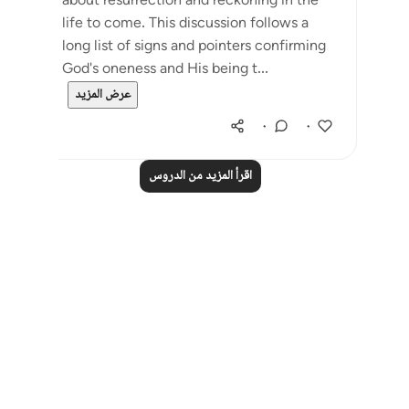
about resurrection and reckoning in the
life to come. This discussion follows a
long list of signs and pointers confirming
God's oneness and His being t...
عرض المزيد
٠
٠
اقرأ المزيد من الدروس
Notes
placeholders
close