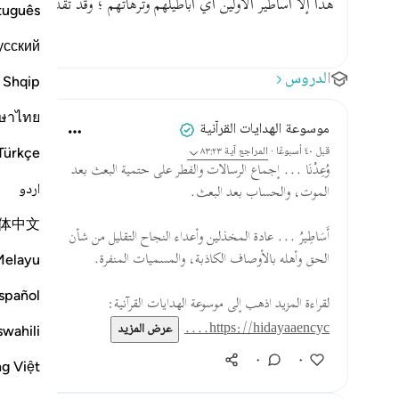
هذا إلا أساطير الأولين أي أباطيلهم وترهاتهم ؛ وقد تقدم هذا كله 
tuguês
усский
الدروس
Shqip
ษาไทย
موسوعة الهدايات القرآنية
Türkçe
قبل ٤٠ أسبوعًا
·
المراجع
آية ٨٣:٢٣
وُعِدْنَا ... إجماع الرسالات والفطر على حتمية البعث بعد
اردو
الموت، والحساب بعد البعث.
体中文
أَسَاطِيرُ ... عادة المخذلين وأعداء النجاح التقليل من شأن
الحق وأهله بالأوصاف الكاذبة، والمسميات المنفرة.
Melayu
spañol
لقراءة المزيد اذهب إلى موسوعة الهدايات القرآنية:
https://hidayaaencyc....
عرض المزيد
swahili
٠
٠
ng Việt