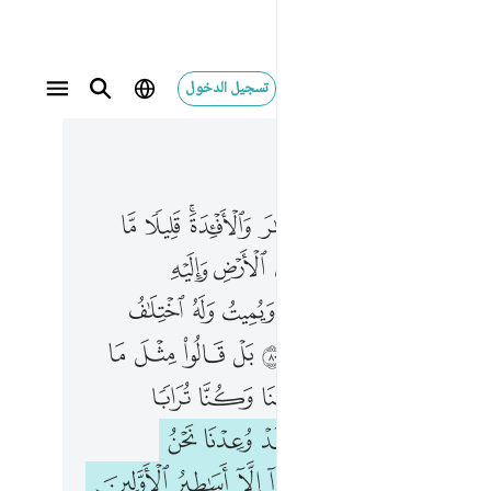
تسجيل الدخول
 في السياق
٣, جوز ١٨
سمع والابصار والافيدة قليلا ما تشكرون ٧٨ وهو الذي ذراكم في الارض واليه تحشرون ٧٩ وهو الذي يحيي ويميت وله اختلاف الليل والنهار افلا تعقلون ٨٠ بل قالوا مثل ما قال الاولون ٨١ قالوا ااذا متنا وكنا ترابا وعظاما اانا لمبعوثون ٨٢ لقد وعدنا نحن واباونا هاذا من قبل ان هاذا الا اساطير الاولين ٨٣
ﱥ
ﱦ
ﱧ
ﱨ
ﱩ
ﱪﱫ
ﱬ
ﱭ
سَّمْعَ وَٱلْأَبْصَـٰرَ وَٱلْأَفْـِٔدَةَ ۚ قَلِيلًۭا مَّا تَشْكُرُونَ ٧٨ وَهُوَ ٱلَّذِى ذَرَأَكُمْ فِى ٱلْأَرْضِ وَإِلَيْهِ تُحْشَرُونَ ٧٩ وَهُوَ ٱلَّذِى يُحْىِۦ وَيُمِيتُ وَلَهُ ٱخْتِلَـٰفُ ٱلَّيْلِ وَٱلنَّهَارِ ۚ أَفَلَا تَعْقِلُونَ ٨٠ بَلْ قَالُوا۟ مِثْلَ مَا قَالَ ٱلْأَوَّلُونَ ٨١ قَالُوٓا۟ أَءِذَا مِتْنَا وَكُنَّا تُرَابًۭا وَعِظَـٰمًا أَءِنَّا لَمَبْعُوثُونَ ٨٢ لَقَدْ وُعِدْنَا نَحْنُ وَءَابَآؤُنَا هَـٰذَا مِن قَبْلُ إِنْ هَـٰذَآ إِلَّآ أَسَـٰطِيرُ ٱلْأَوَّلِينَ ٨٣
ﱯ
ﱰ
ﱱ
ﱲ
ﱳ
ﱴ
ﱵ
ﱷ
ﱸ
ﱹ
ﱺ
ﱻ
ﱼ
ﱽ
ﱿﲀ
ﲁ
ﲂ
ﲃ
ﲄ
ﲅ
ﲆ
ﲇ
ﲉ
ﲊ
ﲋ
ﲌ
ﲍ
ﲎ
ﲏ
ﲑ
ﲒ
ﲓ
ﲔ
ﲕ
ﲖ
ﲘ
ﲙ
ﲚ
ﲛ
ﲜ
ﲝ
ﲞ
ﲟ