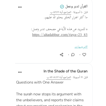
القرآن تدبر وعمل
قبل ٤٠ أسبوعًا
·
المراجع
آية ٨٣:٢٣
ما أكثر اغترار الخلق بحلم الله عليهم.
* للمزيد عن هذه الآية في مصحف تدبر وعمل:
https://altadabbur.com/#aya=23_83
#توجيهات
٠
٠
In the Shade of the Quran
قبل ٣١ أسبوعًا
·
المراجع
آية ٨١:٢٣-٨٣
Questions with One Answer
The surah now stops its argument with
the unbelievers, and reports their claims