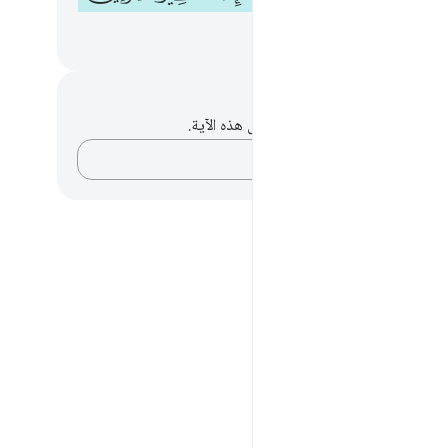
حظات وتأملات
لديك أي ملاحظات أو تأملات حول هذه الآية.
دوّن أفكارك…