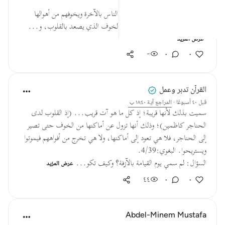
* هو أمرٌ لكل عالمٍ وداعية أن يُذكِّرَ الناس بالآخرة ويخوفهم من أهوالها
وعذابها؛ رجاء أن يُحدثوا توبةً قبل الخوف الذي يصعد بالقلوب، و...
عرض المزيد
-
٠
٠
القرآن تدبر وعمل
قبل ٤٠ أسبوعًا
·
المراجع
آية ١٨:٤٠
سميت بذلك لأنها قريبة؛ إذ كل ما هو آت قريب... (إذ القلوب لدى
الحناجر كاظمين)؛ وذلك أنها تزول عن أماكنها من الخوف حتى تصير
إلى الحناجر، فلا هي تعود إلى أماكنها، ولا هي تخرج من أفواههم فيموتوا
ويستريحوا. البغوي:4/39.
السؤال: لم سمي يوم القيامة بالآزفة؟ وكيف تكو...
عرض المزيد
٤٤
٠
٠
Abdel-Minem Mustafa