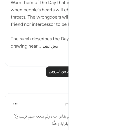
Warn them of the Day that is ever drawing near,
when people's hearts will chokingly come up to the
throats. The wrongdoers will have neither intimate
friend nor intercessor to be heeded. (Verse 18)
The surah describes the Day of Judgement as ever
drawing near...
عرض المزيد
٣٧
٠
٠
اقرأ المزيد من الدروس
تأملات
الهيئة العالمية لتدبر القرآن الكريم
قبل ٣٠ أسبوعًا
·
المراجع
آية ١٨:٤٠
* إن عذاب الله إذا نزل بالظالمين لم يفلتوا منه، ولم يدفعه عنهم قريب ولا
شفيع، فلا تغتر أيُّها العبد بقوة، ولا بقرابة وخُلَّة!