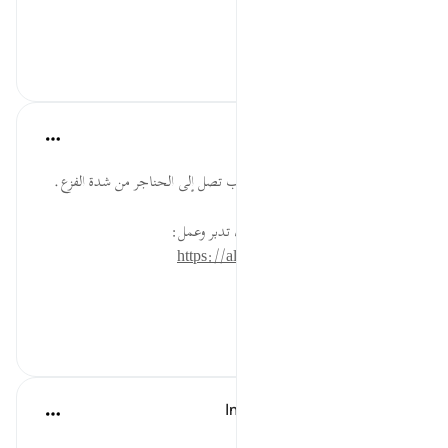
الْقُلُوبُ .....
عرض المزيد
٢٩
٠
٠
القرآن تدبر وعمل
قبل ٤٠ أسبوعًا
·
المراجع
آية ١٨:٤٠
شدة هول يوم القيامة حتى إن القلوب تصل إلى الحناجر من شدة الفزع.
* للمزيد عن هذه الآية في مصحف تدبر وعمل:
https://altadabbur.com/#aya=40_18
#توجيهات
٢٩
٠
٠
In the Shade of the Quran
قبل ٣١ أسبوعًا
·
المراجع
آية ١٨:٤٠