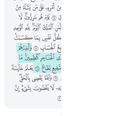
ﲬ
ﲭ
ﲮ
ﲯ
ﲰ
ﲱ
ﲲ
ﲳ
ﲴ
ﲵ
ﲶ
ﲷ
ﲸ
ﲹ
ﲺ
ﲻ
ﲼ
ﲽﲾ
ﲿ
ﳀ
ﳁ
ﳂ
ﳃ
ﳄﳅ
ﳆ
ﳇ
ﳈﳉ
ﳊ
ﳋ
ﳌ
ﳍ
ﱁ
ﱂ
ﱃ
ﱄ
ﱅ
ﱆﱇ
ﱈ
ﱉ
ﱊﱋ
ﱌ
ﱍ
ﱎ
ﱏ
ﱐ
ﱑ
ﱒ
ﱓ
ﱔ
ﱕ
ﱖ
ﱗ
ﱘﱙ
ﱚ
ﱛ
ﱜ
ﱝ
ﱞ
ﱟ
ﱠ
ﱡ
ﱢ
ﱣ
ﱤ
ﱥ
ﱦ
ﱧ
ﱨ
ﱩ
ﱪ
ﱫﱬ
ﱭ
ﱮ
ﱯ
ﱰ
ﱱ
ﱲ
ﱳﱴ
ﱵ
ﱶ
ﱷ
ﱸ
ﱹ
ﱺ