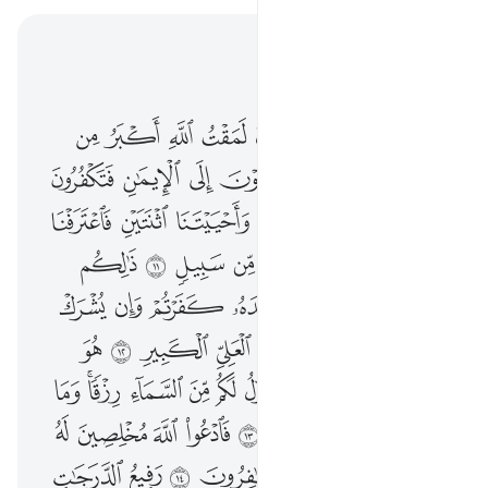
اقرأ في السياق
الفصل ٤٠, صفحة ٤٦٩, جوز ٢٤
ان الذين كفروا ينادون لمقت الله اكبر من مقتكم انفسكم اذ تدعون الى الايمان فتكفرون ١٠ قالوا ربنا امتنا اثنتين واحييتنا اثنتين فاعترفنا بذنوبنا فهل الى خروج من سبيل ١١ ذالكم بانه اذا دعي الله وحده كفرتم وان يشرك به تومنوا فالحكم لله العلي الكبير ١٢ هو الذي يريكم اياته وينزل لكم من السماء رزقا وما يتذكر الا من ينيب ١٣ فادعوا الله مخلصين له الدين ولو كره الكافرون ١٤ رفيع الدرجات ذو العرش يلقي الروح من امره على من يشاء من عباده لينذر يوم التلاق ١٥ يوم هم بارزون لا يخفى على الله منهم شيء لمن الملك اليوم لله الواحد القهار ١٦ اليوم تجزى كل نفس بما كسبت لا ظلم اليوم ان الله سريع الحساب ١٧ وانذرهم يوم الازفة اذ القلوب لدى الحناجر كاظمين ما للظالمين من حميم ولا شفيع يطاع ٨
ﱢ
ﱣ
ﱤ
ﱥ
ﱦ
ﱧ
ﱨ
ﱩ
إِنَّ ٱلَّذِينَ كَفَرُوا۟ يُنَادَوْنَ لَمَقْتُ ٱللَّهِ أَكْبَرُ مِن مَّقْتِكُمْ أَنفُسَكُمْ إِذْ تُدْعَوْنَ إِلَى ٱلْإِيمَـٰنِ فَتَكْفُرُونَ ١٠ قَالُوا۟ رَبَّنَآ أَمَتَّنَا ٱثْنَتَيْنِ وَأَحْيَيْتَنَا ٱثْنَتَيْنِ فَٱعْتَرَفْنَا بِذُنُوبِنَا فَهَلْ إِلَىٰ خُرُوجٍۢ مِّن سَبِيلٍۢ ١١ ذَٰلِكُم بِأَنَّهُۥٓ إِذَا دُعِىَ ٱللَّهُ وَحْدَهُۥ كَفَرْتُمْ ۖ وَإِن يُشْرَكْ بِهِۦ تُؤْمِنُوا۟ ۚ فَٱلْحُكْمُ لِلَّهِ ٱلْعَلِىِّ ٱلْكَبِيرِ ١٢ هُوَ ٱلَّذِى يُرِيكُمْ ءَايَـٰتِهِۦ وَيُنَزِّلُ لَكُم مِّنَ ٱلسَّمَآءِ رِزْقًۭا ۚ وَمَا يَتَذَكَّرُ إِلَّا مَن يُنِيبُ ١٣ فَٱدْعُوا۟ ٱللَّهَ مُخْلِصِينَ لَهُ ٱلدِّينَ وَلَوْ كَرِهَ ٱلْكَـٰفِرُونَ ١٤ رَفِيعُ ٱلدَّرَجَـٰتِ ذُو ٱلْعَرْشِ يُلْقِى ٱلرُّوحَ مِنْ أَمْرِهِۦ عَلَىٰ مَن يَشَآءُ مِنْ عِبَادِهِۦ لِيُنذِرَ يَوْمَ ٱلتَّلَاقِ ١٥ يَوْمَ هُم بَـٰرِزُونَ ۖ لَا يَخْفَىٰ عَلَى ٱللَّهِ مِنْهُمْ شَىْءٌۭ ۚ لِّمَنِ ٱلْمُلْكُ ٱلْيَوْمَ ۖ لِلَّهِ ٱلْوَٰحِدِ ٱلْقَهَّارِ ١٦ ٱلْيَوْمَ تُجْزَىٰ كُلُّ نَفْسٍۭ بِمَا كَسَبَتْ ۚ لَا ظُلْمَ ٱلْيَوْمَ ۚ إِنَّ ٱللَّهَ سَرِيعُ ٱلْحِسَابِ ١٧ وَأَنذِرْهُمْ يَوْمَ ٱلْـَٔازِفَةِ إِذِ ٱلْقُلُوبُ لَدَى ٱلْحَنَاجِرِ كَـٰظِمِينَ ۚ مَا لِلظَّـٰلِمِينَ مِنْ حَمِيمٍ
ﱪ
ﱫ
ﱬ
ﱭ
ﱮ
ﱯ
ﱰ
ﱱ
ﱲ
ﱳ
ﱴ
ﱵ
ﱶ
ﱷ
ﱸ
ﱹ
ﱺ
ﱻ
ﱼ
ﱽ
ﱾ
ﱿ
ﲀ
ﲁ
ﲂ
ﲃ
ﲄ
ﲅ
ﲆ
ﲇ
ﲈ
ﲉ
ﲊﲋ
ﲌ
ﲍ
ﲎ
ﲏ
ﲐ
ﲑ
ﲒ
ﲓ
ﲔ
ﲕ
ﲖ
ﲗ
ﲘ
ﲙﲚ
ﲛ
ﲜ
ﲝ
ﲞ
ﲟ
ﲠ
ﲡ
ﲢ
ﲣ
ﲤ
ﲥ
ﲦ
ﲧ
ﲨ
ﲩ
ﲪ
ﲫ