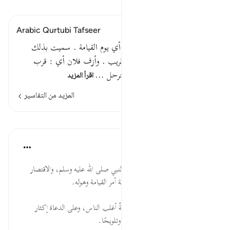
اقرأ التفسير
Arabic Qurtubi Tafseer
قوله تعالى : وأنذرهم يوم الآزفة أي يوم القيامة . سميت بذلك
لأنها قريبة ، إذ كل ما هو آت قريب . وأزف فلان أي : قرب
يأزف أزفا ، قال النابغة :أزف الترحل …
اقرأ المزيد
المزيد من التفاسير
الدروس
موسوعة الهدايات القرآنية
قبل ٤٠ أسبوعًا
·
المراجع
آية ١٨:٤٠
وَأَنذِرْهُمْ ... الإنذار من آكد مهام النبي صلى الله عليه وسلم، والاقتصار
عليه؛ لمخالفة أكثر الناس، ولفظاعة أمر القيامة وهوله.
يَوْمَ الآزِفَةِ ... اقتراب الساعة، وغفلةُ أغلب الناس، وعلى الدعاة إكثار
التذكير بها؛ لكثرة تكرارها تصريحًا وتلويحًا.