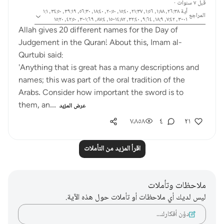
قبل ٧ سنوات
·
آية ٢٦:٣٨، ١:٨٨، ١:٥٦، ٢١:٣٧، ١٥:٤٠، ٢٠:٥٠، ١٨:٤٠، ٥٦:٣٠، ٣٩:١٩، ٣٤:٥٠، ١:١
المراجع
٠١-٣، ٧:٤٢، ١٨:٩، ٩:٦٤، ٣٢:٤٠، ١٤:٨٢-١٥، ٨٧:٤، ١:٦٩-٣، ٤٢:٥٠، ١٥:٢٠
Allah gives 20 different names for the Day of
Judgement in the Quran! About this, Imam al-
Qurtubi said:
'Anything that is great has a many descriptions and
names; this was part of the oral tradition of the
Arabs. Consider how important the sword is to
them, an...
عرض المزيد
٧٬٨٥٨
٤
٢١
اقرأ المزيد من التأملات
ملاحظات وتأملات
ليس لديك أي ملاحظات أو تأملات حول هذه الآية.
دوّن أفكارك…