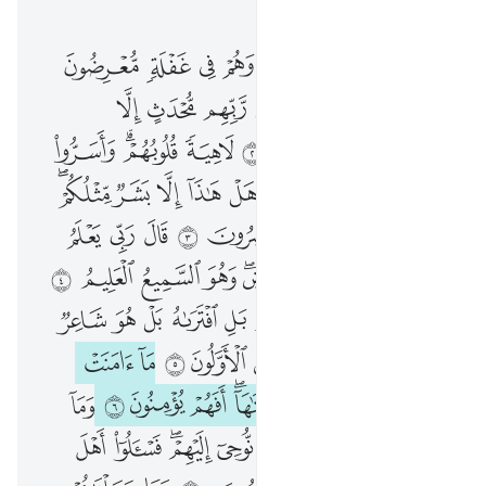
الفصل ٢١, صفحة ٣٢٢, جوز ١٧
اقترب للناس حسابهم وهم في غفلة معرضون ١ ما ياتيهم من ذكر من ربهم محدث الا استمعوه وهم يلعبون ٢ لاهية قلوبهم واسروا النجوى الذين ظلموا هل هاذا الا بشر مثلكم افتاتون السحر وانتم تبصرون ٣ قال ربي يعلم القول في السماء والارض وهو السميع العليم ٤ بل قالوا اضغاث احلام بل افتراه بل هو شاعر فلياتنا باية كما ارسل الاولون ٥ ما امنت قبلهم من قرية اهلكناها افهم يومنون ٦ وما ارسلنا قبلك الا رجالا نوحي اليهم فاسالوا اهل الذكر ان كنتم لا تعلمون ٧ وما جعلناهم جسدا لا ياكلون الطعام وما كانوا خالدين ٨ ثم صدقناهم الوعد فانجيناهم ومن نشاء واهلكنا المسرفين ٩ لقد انزلنا اليكم كتابا فيه ذكركم افلا تعقلون ١٠
ﱁ
ﱂ
ﱃ
ﱄ
ﱅ
ﱆ
ﱇ
ٱقْتَرَبَ لِلنَّاسِ حِسَابُهُمْ وَهُمْ فِى غَفْلَةٍۢ مُّعْرِضُونَ ١ مَا يَأْتِيهِم مِّن ذِكْرٍۢ مِّن رَّبِّهِم مُّحْدَثٍ إِلَّا ٱسْتَمَعُوهُ وَهُمْ يَلْعَبُونَ ٢ لَاهِيَةًۭ قُلُوبُهُمْ ۗ وَأَسَرُّوا۟ ٱلنَّجْوَى ٱلَّذِينَ ظَلَمُوا۟ هَلْ هَـٰذَآ إِلَّا بَشَرٌۭ مِّثْلُكُمْ ۖ أَفَتَأْتُونَ ٱلسِّحْرَ وَأَنتُمْ تُبْصِرُونَ ٣ قَالَ رَبِّى يَعْلَمُ ٱلْقَوْلَ فِى ٱلسَّمَآءِ وَٱلْأَرْضِ ۖ وَهُوَ ٱلسَّمِيعُ ٱلْعَلِيمُ ٤ بَلْ قَالُوٓا۟ أَضْغَـٰثُ أَحْلَـٰمٍۭ بَلِ ٱفْتَرَىٰهُ بَلْ هُوَ شَاعِرٌۭ فَلْيَأْتِنَا بِـَٔايَةٍۢ كَمَآ أُرْسِلَ ٱلْأَوَّلُونَ ٥ مَآ ءَامَنَتْ قَبْلَهُم مِّن قَرْيَةٍ أَهْلَكْنَـٰهَآ ۖ أَفَهُمْ يُؤْمِنُونَ ٦ وَمَآ أَرْسَلْنَا قَبْلَكَ إِلَّا رِجَالًۭا نُّوحِىٓ إِلَيْهِمْ ۖ فَسْـَٔلُوٓا۟ أَهْلَ ٱلذِّكْرِ إِن كُنتُمْ لَا تَعْلَمُونَ ٧ وَمَا جَعَلْنَـٰهُمْ جَسَدًۭا لَّا يَأْكُلُونَ ٱلطَّعَامَ وَمَا كَانُوا۟ خَـٰلِدِينَ ٨ ثُمَّ صَدَقْنَـٰهُمُ ٱلْوَعْدَ فَأَنجَيْنَـٰهُمْ وَمَن نَّشَآءُ وَأَهْلَكْنَا ٱلْمُسْرِفِينَ ٩ لَقَدْ أَنزَلْنَآ إِلَيْكُمْ كِتَـٰبًۭا فِيهِ ذِكْرُكُمْ ۖ أَفَلَا تَعْقِلُونَ ١٠
ﱈ
ﱉ
ﱊ
ﱋ
ﱌ
ﱍ
ﱎ
ﱏ
ﱐ
ﱑ
ﱒ
ﱓ
ﱔ
ﱕ
ﱖﱗ
ﱘ
ﱙ
ﱚ
ﱛ
ﱜ
ﱝ
ﱞ
ﱟ
ﱠﱡ
ﱢ
ﱣ
ﱤ
ﱥ
ﱦ
ﱧ
ﱨ
ﱩ
ﱪ
ﱫ
ﱬ
ﱭﱮ
ﱯ
ﱰ
ﱱ
ﱲ
ﱳ
ﱴ
ﱵ
ﱶ
ﱷ
ﱸ
ﱹ
ﱺ
ﱻ
ﱼ
ﱽ
ﱾ
ﱿ
ﲀ
ﲁ
ﲂ
ﲃ
ﲄ
ﲅ
ﲆ
ﲇﲈ
ﲉ
ﲊ
ﲋ
ﲌ
ﲍ
ﲎ
ﲏ
ﲐ
ﲑ
ﲒﲓ
ﲔ
ﲕ