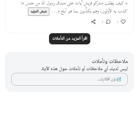
* كيف يطلب مشركو قريش آيات على صدق رسول الله من جنس ما
كذب به الأولون، وهم يكذِّبون بما هو أبلغ م...
عرض المزيد
٠
٠
اقرأ المزيد من التأملات
ملاحظات وتأملات
ليس لديك أي ملاحظات أو تأملات حول هذه الآية.
دوّن أفكارك…