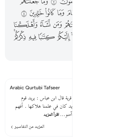
ﲖ
ﲗ
ﲘ
ﲙ
ﲚ
ﲛ
ﲜ
ﲝ
ﲞ
ﲟ
ﲠ
ﲡ
ﲢ
ﲣ
ﲤ
ﲥ
ﲦ
ﲧ
ﲨ
ﲩ
ﲪ
ﲫ
ﲬ
ﲭ
ﲮ
ﲯ
ﲰ
ﲱ
ﲲ
ﲳ
ﲴﲵ
ﲶ
ﲷ
ﲸ
اقرأ التفسير
Arabic Qurtubi Tafseer
قوله تعالى : ما آمنت قبلهم من قرية قال ابن عباس : يريد قوم
صالح وقوم فرعون . أهلكناها يريد كان في علمنا هلاكها . أفهم
يؤمنون يريد يصدقون ؛ أي فما آمنو…
اقرأ المزيد
المزيد من التفاسير