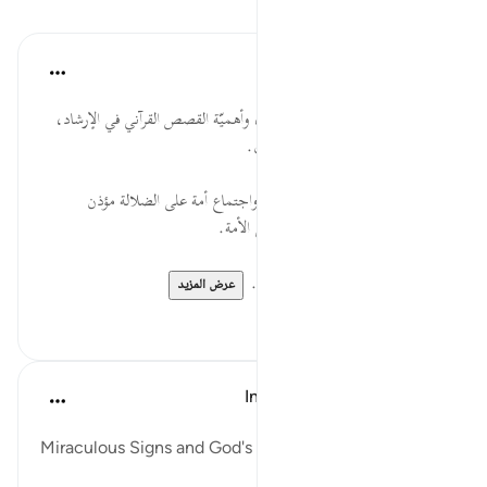
الدروس
موسوعة الهدايات القرآنية
قبل ٤٠ أسبوعًا
·
المراجع
آية ٦:٢١
قَبْلَهُم مِّن قَرْيَةٍ... مشروعية القياس، وأهميّة القصص القرآني في الإرشاد،
وعظمة الله تعالى في تعاقب الأجيال.
أَهْلَكْنَاهَا... وجوب الإيمان بالله، واجتماع أمة على الضلالة مؤذن
بهلاكها، ولطف الله بإمهال مشركي الأمة.
أَفَهُمْ يُؤْمِنُون... سنَّة الله في الس...
عرض المزيد
٠
٠
In the Shade of the Quran
قبل ٣١ أسبوعًا
·
المراجع
آية ٦:٢١
Miraculous Signs and God's Law