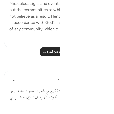
Miraculous signs and events were given in the past,
but the communities to which they were shown did
not believe as a result. Hence, they were destroyed
in accordance with God's law w,hich seals the fate
of any community which c...
عرض المزيد
٠
٠
اقرأ المزيد من الدروس
تأملات
الهيئة العالمية لتدبر القرآن الكريم
قبل ٣٠ أسبوعًا
·
المراجع
آية ٥:٢١-٦
* الآية تصوير لمقدار ما أصاب المشككين من الحيرة، وصورة لشاهد الزور
إذا شعر بحرج موقفه كيف يتقلب يمينًا وشمالًا، وكيف تتفرّق به السبل في
تصحيح افترائه، وذلك محال.