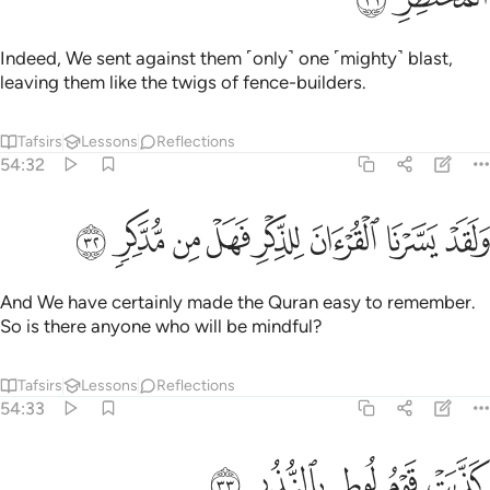
Indeed, We sent against them ˹only˺ one ˹mighty˺ blast,
leaving them like the twigs of fence-builders.
Tafsirs
Lessons
Reflections
54:32
ﱞ
ﱟ
ﱠ
ﱡ
لقد يسرنا القران للذكر فهل من مدكر ٣٢
ﱢ
ﱣ
ﱤ
ﱥ
َلَقَدْ يَسَّرْنَا ٱلْقُرْءَانَ لِلذِّكْرِ فَهَلْ مِن مُّدَّكِرٍۢ ٣٢
And We have certainly made the Quran easy to remember.
So is there anyone who will be mindful?
Tafsirs
Lessons
Reflections
54:33
ﱦ
ﱧ
ذبت قوم لوط بالنذر ٣٣
ﱨ
ﱩ
ﱪ
َذَّبَتْ قَوْمُ لُوطٍۭ بِٱلنُّذُرِ ٣٣