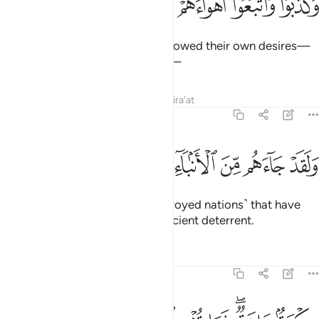
ﲫ
ﲬ
ﲭﲮ
ﲯ
ﲰ
ﲱ
ﲲ
َكَذَّبُوا۟ وَٱتَّبَعُوٓا۟ أَهْوَآءَهُمْ ۚ وَكُلُّ أَمْرٍۢ مُّسْتَقِرٌّۭ ٣
They rejected ˹the truth˺ and followed their own desires—
and every matter will be settled—
Tafsirs
Lessons
Reflections
Qira'at
54:4
ﲳ
ﲴ
ﲵ
ﲶ
ﲷ
لقد جاءهم من الانباء ما فيه مزدجر ٤
ﲸ
ﲹ
ﲺ
َلَقَدْ جَآءَهُم مِّنَ ٱلْأَنۢبَآءِ مَا فِيهِ مُزْدَجَرٌ ٤
even though the stories ˹of destroyed nations˺ that have
already come to them are a sufficient deterrent.
Tafsirs
Lessons
Reflections
54:5
كمة بالغة فما تغن النذر ٥