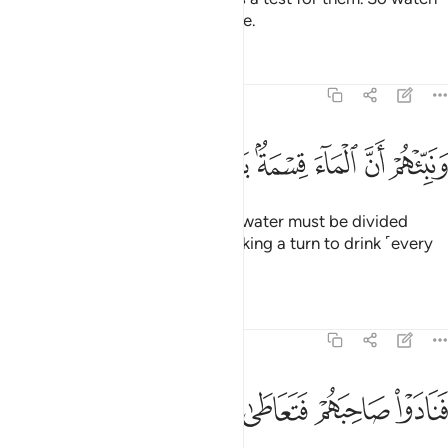
them ˹closely˺, and have patience.
Tafsirs
Lessons
Reflections
54:28
ﱁ
ﱂ
ﱃ
ﱄ
ﱅﱆ
ﱇ
نبيهم ان الماء قسمة بينهم كل شرب محتضر ٢٨
ﱈ
ﱉ
ﱊ
َنَبِّئْهُمْ أَنَّ ٱلْمَآءَ قِسْمَةٌۢ بَيْنَهُمْ ۖ كُلُّ شِرْبٍۢ مُّحْتَضَرٌۭ ٢٨
And tell them that the ˹drinking˺ water must be divided
between them ˹and her˺, each taking a turn to drink ˹every
other day˺.”
Tafsirs
Lessons
Reflections
54:29
ﱋ
ﱌ
نادوا صاحبهم فتعاطى فعقر ٢٩
ﱍ
ﱎ
ﱏ
َنَادَوْا۟ صَاحِبَهُمْ فَتَعَاطَىٰ فَعَقَرَ ٢٩