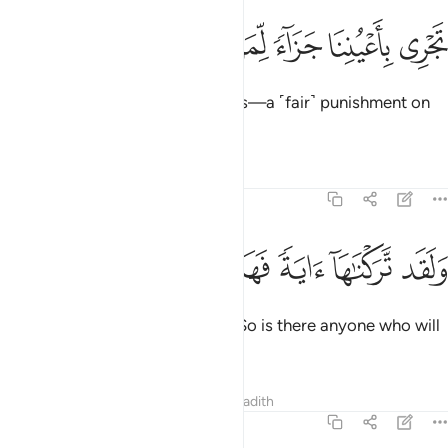
ﱻ
ﱼ
ﱽ
جري باعيننا جزاء لمن كان كفر ١٤
ﱾ
ﱿ
ﲀ
ﲁ
َجْرِى بِأَعْيُنِنَا جَزَآءًۭ لِّمَن كَانَ كُفِرَ ١٤
sailing under Our ˹watchful˺ Eyes—a ˹fair˺ punishment on
behalf of the one ˹they˺ denied.
Tafsirs
Lessons
Reflections
54:15
ﲂ
ﲃ
ﲄ
لقد تركناها اية فهل من مدكر ١٥
ﲅ
ﲆ
ﲇ
ﲈ
َلَقَد تَّرَكْنَـٰهَآ ءَايَةًۭ فَهَلْ مِن مُّدَّكِرٍۢ ١٥
We certainly left this
as a sign. So is there anyone who will
1
be mindful?
Tafsirs
Lessons
Reflections
Hadith
54:16