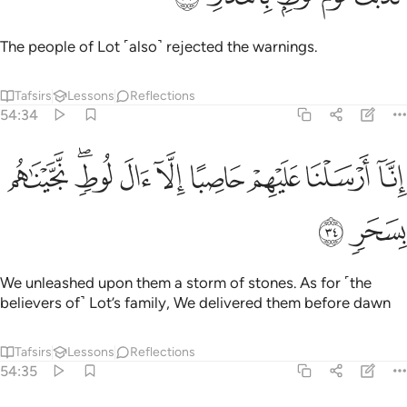
The people of Lot ˹also˺ rejected the warnings.
Tafsirs
Lessons
Reflections
54:34
ﱫ
ﱬ
ﱭ
ﱮ
ﱯ
نا ارسلنا عليهم حاصبا الا ال لوط نجيناهم بسحر ٣٤
ﱰ
ﱱﱲ
ﱳ
ِنَّآ أَرْسَلْنَا عَلَيْهِمْ حَاصِبًا إِلَّآ ءَالَ لُوطٍۢ ۖ نَّجَّيْنَـٰهُم بِسَحَرٍۢ ٣٤
ﱴ
ﱵ
We unleashed upon them a storm of stones. As for ˹the
believers of˺ Lot’s family, We delivered them before dawn
Tafsirs
Lessons
Reflections
54:35