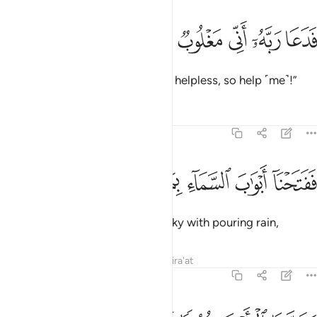
ﱟ
ﱠ
ﱡ
دعا ربه اني مغلوب فانتصر ١٠
ﱢ
ﱣ
ﱤ
َدَعَا رَبَّهُۥٓ أَنِّى مَغْلُوبٌۭ فَٱنتَصِرْ ١٠
So he cried out to his Lord, “I am helpless, so help ˹me˺!”
Tafsirs
Lessons
Reflections
54:11
ﱥ
ﱦ
ﱧ
فتحنا ابواب السماء بماء منهمر ١١
ﱨ
ﱩ
ﱪ
َفَتَحْنَآ أَبْوَٰبَ ٱلسَّمَآءِ بِمَآءٍۢ مُّنْهَمِرٍۢ ١١
So We opened the gates of the sky with pouring rain,
Tafsirs
Lessons
Reflections
Qira'at
54:12
فجرنا الارض عيونا فالتقى الماء على امر قد قدر ١٢