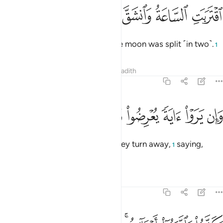
ﲞ
ﲟ
قتربت الساعة وانشق القمر ١
ﲠ
ﲡ
ﲢ
قْتَرَبَتِ ٱلسَّاعَةُ وَٱنشَقَّ ٱلْقَمَرُ ١
The Hour has drawn near and the moon was split ˹in two˺.
1
Tafsirs
Lessons
Reflections
Hadith
54:2
ﲣ
ﲤ
ﲥ
ﲦ
ان يروا اية يعرضوا ويقولوا سحر مستمر ٢
ﲧ
ﲨ
ﲩ
ﲪ
َإِن يَرَوْا۟ ءَايَةًۭ يُعْرِضُوا۟ وَيَقُولُوا۟ سِحْرٌۭ مُّسْتَمِرٌّۭ ٢
Yet, whenever they see a sign, they turn away,
saying,
1
“Same old magic!”
Tafsirs
Lessons
Reflections
54:3
كذبوا واتبعوا اهواءهم وكل امر مستقر ٣