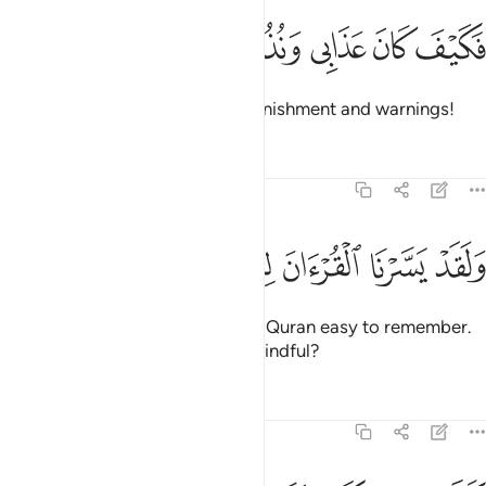
ﲉ
ﲊ
كيف كان عذابي ونذر ١٦
ﲋ
ﲌ
ﲍ
َكَيْفَ كَانَ عَذَابِى وَنُذُرِ ١٦
Then how ˹dreadful˺ were My punishment and warnings!
Tafsirs
Lessons
Reflections
54:17
ﲎ
ﲏ
ﲐ
ﲑ
لقد يسرنا القران للذكر فهل من مدكر ١٧
ﲒ
ﲓ
ﲔ
ﲕ
َلَقَدْ يَسَّرْنَا ٱلْقُرْءَانَ لِلذِّكْرِ فَهَلْ مِن مُّدَّكِرٍۢ ١٧
And We have certainly made the Quran easy to remember.
So is there anyone who will be mindful?
Tafsirs
Lessons
Reflections
54:18
ذبت عاد فكيف كان عذابي ونذر ١٨