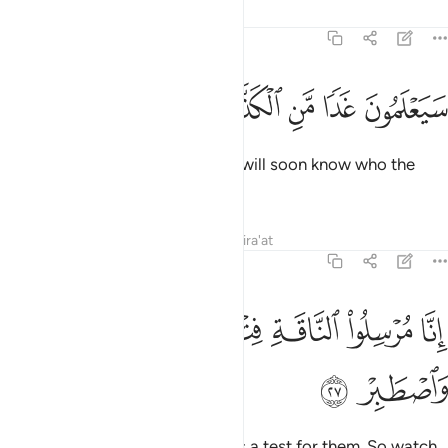
Tafsirs
Lessons
Reflections
54:26
ﳔ
ﳕ
ﳖ
يعلمون غدا من الكذاب الاشر ٢٦
ﳗ
ﳘ
ﳙ
َيَعْلَمُونَ غَدًۭا مَّنِ ٱلْكَذَّابُ ٱلْأَشِرُ ٢٦
˹It was revealed to Ṣâliḥ,˺ “They will soon know who the
boastful liar is.
Tafsirs
Lessons
Reflections
Qira'at
54:27
ﳚ
ﳛ
ﳜ
ﳝ
نا مرسلو الناقة فتنة لهم فارتقبهم واصطبر ٢٧
ﳞ
ﳟ
ِنَّا مُرْسِلُوا۟ ٱلنَّاقَةِ فِتْنَةًۭ لَّهُمْ فَٱرْتَقِبْهُمْ وَٱصْطَبِرْ ٢٧
ﳠ
ﳡ
We are sending the she-camel as a test for them. So watch