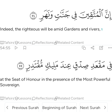
ﱚ
ﱛ
ﱜ
ن المتقين في جنات ونهر ٥٤
ﱝ
ﱞ
ﱟ
ِنَّ ٱلْمُتَّقِينَ فِى جَنَّـٰتٍۢ وَنَهَرٍۢ ٥٤
Indeed, the righteous will be amid Gardens and rivers,
1
Tafsirs
Lessons
Reflections
Related Content
54:55
ﱠ
ﱡ
ﱢ
ي مقعد صدق عند مليك مقتدر ٥٥
ﱣ
ﱤ
ﱥ
ﱦ
ِى مَقْعَدِ صِدْقٍ عِندَ مَلِيكٍۢ مُّقْتَدِرٍۭ ٥٥
at the Seat of Honour in the presence of the Most Powerful
Sovereign.
Tafsirs
Lessons
Reflections
Related Content
Previous Surah
Beginning of Surah
Next Surah