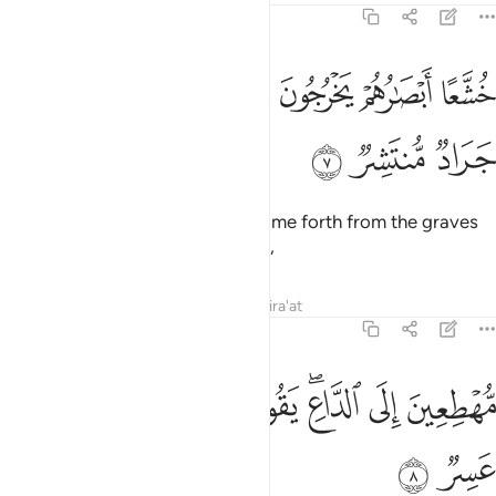
54:7
ﱁ
ﱂ
ﱃ
ﱄ
ﱅ
شعا ابصارهم يخرجون من الاجداث كانهم جراد منتشر ٧
ﱆ
ُشَّعًا أَبْصَـٰرُهُمْ يَخْرُجُونَ مِنَ ٱلْأَجْدَاثِ كَأَنَّهُمْ جَرَادٌۭ مُّنتَشِرٌۭ ٧
ﱇ
ﱈ
ﱉ
With eyes downcast, they will come forth from the graves
as if they were swarming locusts,
Tafsirs
Lessons
Reflections
Qira'at
54:8
ﱊ
ﱋ
ﱌﱍ
ﱎ
هطعين الى الداع يقول الكافرون هاذا يوم عسر ٨
ﱏ
ﱐ
ﱑ
ُّهْطِعِينَ إِلَى ٱلدَّاعِ ۖ يَقُولُ ٱلْكَـٰفِرُونَ هَـٰذَا يَوْمٌ عَسِرٌۭ ٨
ﱒ
ﱓ