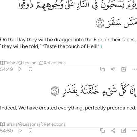
ﳑ
ﳒ
ﳓ
ﳔ
ﳕ
ﳖ
ﳗ
َوْمَ يُسْحَبُونَ فِى ٱلنَّارِ عَلَىٰ وُجُوهِهِمْ ذُوقُوا۟ مَسَّ سَقَرَ ٤٨
ﳘ
ﳙ
ﳚ
On the Day they will be dragged into the Fire on their faces,
˹they will be told,˺ “Taste the touch of Hell!”
1
Tafsirs
Lessons
Reflections
54:49
ﳛ
ﳜ
ﳝ
نا كل شيء خلقناه بقدر ٤٩
ﳞ
ﳟ
ﳠ
ِنَّا كُلَّ شَىْءٍ خَلَقْنَـٰهُ بِقَدَرٍۢ ٤٩
Indeed, We have created everything, perfectly preordained.
Tafsirs
Lessons
Reflections
54:50