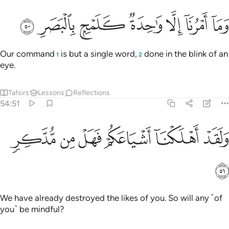
ﱁ
ﱂ
ﱃ
ﱄ
ما امرنا الا واحدة كلمح بالبصر ٥٠
ﱅ
ﱆ
ﱇ
َمَآ أَمْرُنَآ إِلَّا وَٰحِدَةٌۭ كَلَمْحٍۭ بِٱلْبَصَرِ ٥٠
Our command
is but a single word,
done in the blink of an
1
2
eye.
Tafsirs
Lessons
Reflections
54:51
ﱈ
ﱉ
لقد اهلكنا اشياعكم فهل من مدكر ٥١
ﱊ
ﱋ
ﱌ
ﱍ
َلَقَدْ أَهْلَكْنَآ أَشْيَاعَكُمْ فَهَلْ مِن مُّدَّكِرٍۢ ٥١
ﱎ
We have already destroyed the likes of you. So will any ˹of
you˺ be mindful?