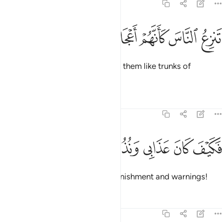
54:20
ﲧ
ﲨ
ﲩ
ﲪ
نزع الناس كانهم اعجاز نخل منقعر ٢٠
ﲫ
ﲬ
ﲭ
َنزِعُ ٱلنَّاسَ كَأَنَّهُمْ أَعْجَازُ نَخْلٍۢ مُّنقَعِرٍۢ ٢٠
that snatched people up, leaving them like trunks of
uprooted palm trees.
Tafsirs
Lessons
Reflections
54:21
ﲮ
ﲯ
كيف كان عذابي ونذر ٢١
ﲰ
ﲱ
ﲲ
َكَيْفَ كَانَ عَذَابِى وَنُذُرِ ٢١
Then how ˹dreadful˺ were My punishment and warnings!
Tafsirs
Lessons
Reflections
54:22