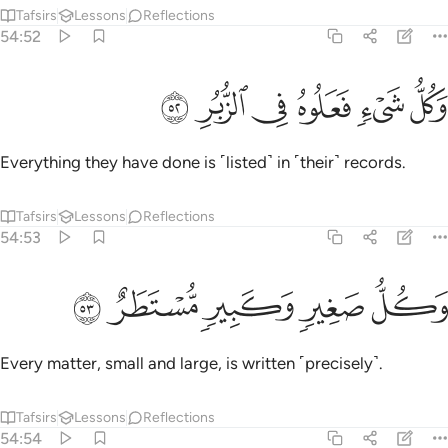
Tafsirs
Lessons
Reflections
54:52
ﱏ
ﱐ
ﱑ
كل شيء فعلوه في الزبر ٥٢
ﱒ
ﱓ
ﱔ
َكُلُّ شَىْءٍۢ فَعَلُوهُ فِى ٱلزُّبُرِ ٥٢
Everything they have done is ˹listed˺ in ˹their˺ records.
Tafsirs
Lessons
Reflections
54:53
ﱕ
ﱖ
كل صغير وكبير مستطر ٥٣
ﱗ
ﱘ
ﱙ
َكُلُّ صَغِيرٍۢ وَكَبِيرٍۢ مُّسْتَطَرٌ ٥٣
Every matter, small and large, is written ˹precisely˺.
Tafsirs
Lessons
Reflections
54:54