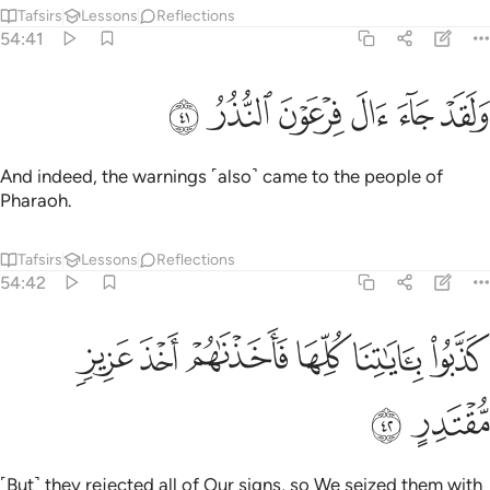
Tafsirs
Lessons
Reflections
54:41
ﲡ
ﲢ
ﲣ
لقد جاء ال فرعون النذر ٤١
ﲤ
ﲥ
ﲦ
َلَقَدْ جَآءَ ءَالَ فِرْعَوْنَ ٱلنُّذُرُ ٤١
And indeed, the warnings ˹also˺ came to the people of
Pharaoh.
Tafsirs
Lessons
Reflections
54:42
ﲧ
ﲨ
ﲩ
ذبوا باياتنا كلها فاخذناهم اخذ عزيز مقتدر ٤٢
ﲪ
ﲫ
ﲬ
َذَّبُوا۟ بِـَٔايَـٰتِنَا كُلِّهَا فَأَخَذْنَـٰهُمْ أَخْذَ عَزِيزٍۢ مُّقْتَدِرٍ ٤٢
ﲭ
ﲮ
˹But˺ they rejected all of Our signs, so We seized them with