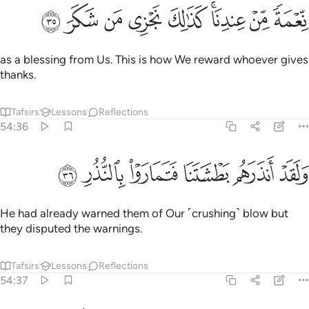
ﱶ
ﱷ
ﱸﱹ
ﱺ
عمة من عندنا كذالك نجزي من شكر ٣٥
ﱻ
ﱼ
ﱽ
ﱾ
ِّعْمَةًۭ مِّنْ عِندِنَا ۚ كَذَٰلِكَ نَجْزِى مَن شَكَرَ ٣٥
as a blessing from Us. This is how We reward whoever gives
thanks.
Tafsirs
Lessons
Reflections
54:36
ﱿ
ﲀ
ﲁ
لقد انذرهم بطشتنا فتماروا بالنذر ٣٦
ﲂ
ﲃ
ﲄ
َلَقَدْ أَنذَرَهُم بَطْشَتَنَا فَتَمَارَوْا۟ بِٱلنُّذُرِ ٣٦
He had already warned them of Our ˹crushing˺ blow but
they disputed the warnings.
Tafsirs
Lessons
Reflections
54:37