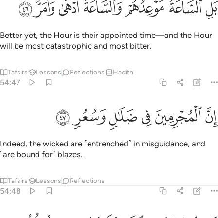
ﳄ
ﳅ
ﳆ
ﳇ
ﳈ
ﳉ
ﳊ
َلِ ٱلسَّاعَةُ مَوْعِدُهُمْ وَٱلسَّاعَةُ أَدْهَىٰ وَأَمَرُّ ٤٦
Better yet, the Hour is their appointed time—and the Hour
will be most catastrophic and most bitter.
Tafsirs
Lessons
Reflections
Hadith
54:47
ﳋ
ﳌ
ﳍ
ن المجرمين في ضلال وسعر ٤٧
ﳎ
ﳏ
ﳐ
ِنَّ ٱلْمُجْرِمِينَ فِى ضَلَـٰلٍۢ وَسُعُرٍۢ ٤٧
Indeed, the wicked are ˹entrenched˺ in misguidance, and
˹are bound for˺ blazes.
Tafsirs
Lessons
Reflections
54:48
وم يسحبون في النار على وجوههم ذوقوا مس سقر ٤٨