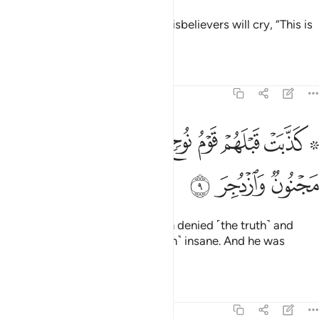
rushing towards the caller. The disbelievers will cry, “This is
a difficult Day!”
Tafsirs
Lessons
Reflections
54:9
ﱔ ﱕ
ﱖ
ﱗ
ﱘ
ﱙ
ﱚ
۞ ذبت قبلهم قوم نوح فكذبوا عبدنا وقالوا مجنون وازدجر ٩
ﱛ
۞ َذَّبَتْ قَبْلَهُمْ قَوْمُ نُوحٍۢ فَكَذَّبُوا۟ عَبْدَنَا وَقَالُوا۟ مَجْنُونٌۭ وَٱزْدُجِرَ ٩
ﱜ
ﱝ
ﱞ
Before them, the people of Noah denied ˹the truth˺ and
rejected Our servant, calling ˹him˺ insane. And he was
intimidated.
Tafsirs
Lessons
Reflections
54:10