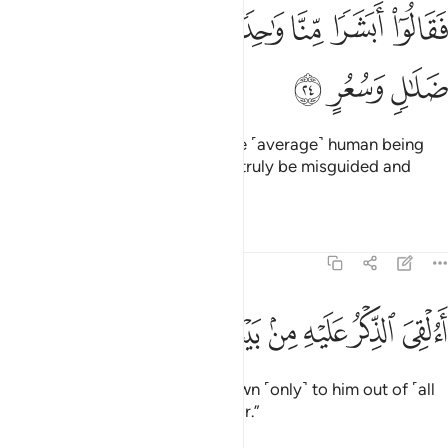
ﲿ
ﳀ
ﳁ
ﳂ
ﳃ
ﳄ
قالوا ابشرا منا واحدا نتبعه انا اذا لفي ضلال وسعر ٢٤
ﳅ
ﳆ
َقَالُوٓا۟ أَبَشَرًۭا مِّنَّا وَٰحِدًۭا نَّتَّبِعُهُۥٓ إِنَّآ إِذًۭا لَّفِى ضَلَـٰلٍۢ وَسُعُرٍ ٢٤
ﳇ
ﳈ
ﳉ
arguing, “How can we follow one ˹average˺ human being
from among us? We would then truly be misguided and
insane.
Tafsirs
Lessons
Reflections
54:25
ﳊ
ﳋ
ﳌ
ﳍ
ﳎ
ﳏ
القي الذكر عليه من بيننا بل هو كذاب اشر ٢٥
ﳐ
ﳑ
ﳒ
ﳓ
َءُلْقِىَ ٱلذِّكْرُ عَلَيْهِ مِنۢ بَيْنِنَا بَلْ هُوَ كَذَّابٌ أَشِرٌۭ ٢٥
Has the revelation been sent down ˹only˺ to him out of ˹all
of˺ us? In fact, he is a boastful liar.”