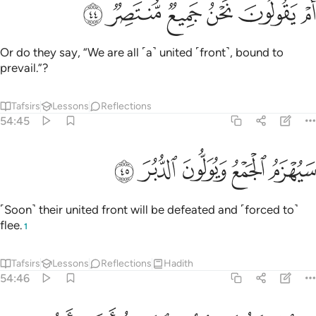
ﲹ
ﲺ
ﲻ
ﲼ
ﲽ
ﲾ
َمْ يَقُولُونَ نَحْنُ جَمِيعٌۭ مُّنتَصِرٌۭ ٤٤
Or do they say, “We are all ˹a˺ united ˹front˺, bound to
prevail.”?
Tafsirs
Lessons
Reflections
54:45
ﲿ
ﳀ
يهزم الجمع ويولون الدبر ٤٥
ﳁ
ﳂ
ﳃ
َيُهْزَمُ ٱلْجَمْعُ وَيُوَلُّونَ ٱلدُّبُرَ ٤٥
˹Soon˺ their united front will be defeated and ˹forced to˺
flee.
1
Tafsirs
Lessons
Reflections
Hadith
54:46
ل الساعة موعدهم والساعة ادهى وامر ٤٦