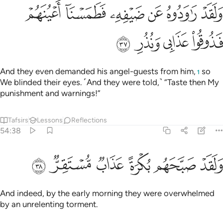
ﲅ
ﲆ
ﲇ
ﲈ
ﲉ
لقد راودوه عن ضيفه فطمسنا اعينهم فذوقوا عذابي ونذر ٣٧
ﲊ
َلَقَدْ رَٰوَدُوهُ عَن ضَيْفِهِۦ فَطَمَسْنَآ أَعْيُنَهُمْ فَذُوقُوا۟ عَذَابِى وَنُذُرِ ٣٧
ﲋ
ﲌ
ﲍ
ﲎ
And they even demanded his angel-guests from him,
so
1
We blinded their eyes. ˹And they were told,˺ “Taste then My
punishment and warnings!”
Tafsirs
Lessons
Reflections
54:38
ﲏ
ﲐ
ﲑ
لقد صبحهم بكرة عذاب مستقر ٣٨
ﲒ
ﲓ
ﲔ
َلَقَدْ صَبَّحَهُم بُكْرَةً عَذَابٌۭ مُّسْتَقِرٌّۭ ٣٨
And indeed, by the early morning they were overwhelmed
by an unrelenting torment.