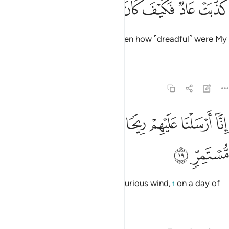
ﲖ
ﲗ
ﲘ
ﲙ
ﲚ
ﲛ
ﲜ
َذَّبَتْ عَادٌۭ فَكَيْفَ كَانَ عَذَابِى وَنُذُرِ ١٨
’Ȃd ˹also˺ rejected ˹the truth˺. Then how ˹dreadful˺ were My
punishment and warnings!
Tafsirs
Lessons
Reflections
54:19
ﲝ
ﲞ
ﲟ
ﲠ
ﲡ
ﲢ
نا ارسلنا عليهم ريحا صرصرا في يوم نحس مستمر ١٩
ﲣ
ﲤ
ِنَّآ أَرْسَلْنَا عَلَيْهِمْ رِيحًۭا صَرْصَرًۭا فِى يَوْمِ نَحْسٍۢ مُّسْتَمِرٍّۢ ١٩
ﲥ
ﲦ
Indeed, We sent against them a furious wind,
on a day of
1
unrelenting misery,
Tafsirs
Lessons
Reflections