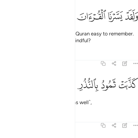
ﲳ
ﲴ
ﲵ
لقد يسرنا القران للذكر فهل من مدكر ٢٢
ﲶ
ﲷ
ﲸ
ﲹ
ﲺ
َلَقَدْ يَسَّرْنَا ٱلْقُرْءَانَ لِلذِّكْرِ فَهَلْ مِن مُّدَّكِرٍۢ ٢٢
And We have certainly made the Quran easy to remember.
So is there anyone who will be mindful?
Tafsirs
Lessons
Reflections
54:23
ﲻ
ذبت ثمود بالنذر ٢٣
ﲼ
ﲽ
ﲾ
َذَّبَتْ ثَمُودُ بِٱلنُّذُرِ ٢٣
Thamûd rejected the warnings ˹as well˺,
Tafsirs
Lessons
Reflections
54:24