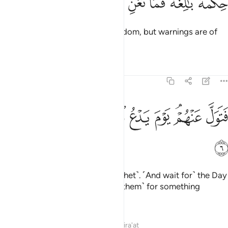
ﲻ
ﲼﲽ
ﲾ
ﲿ
ﳀ
ﳁ
ِكْمَةٌۢ بَـٰلِغَةٌۭ ۖ فَمَا تُغْنِ ٱلنُّذُرُ ٥
˹This Quran is˺ profound ˹in˺ wisdom, but warnings are of
no benefit ˹to them˺.
Tafsirs
Lessons
Reflections
54:6
ﳂ
ﳃﳄ
ﳅ
ﳆ
تول عنهم يوم يدع الداع الى شيء نكر ٦
ﳇ
ﳈ
ﳉ
ﳊ
َتَوَلَّ عَنْهُمْ ۘ يَوْمَ يَدْعُ ٱلدَّاعِ إِلَىٰ شَىْءٍۢ نُّكُرٍ ٦
ﳋ
So turn away from them ˹O Prophet˺. ˹And wait for˺ the Day
˹when˺ the caller
will summon ˹them˺ for something
1
horrifying.
2
Tafsirs
Lessons
Reflections
Qira'at