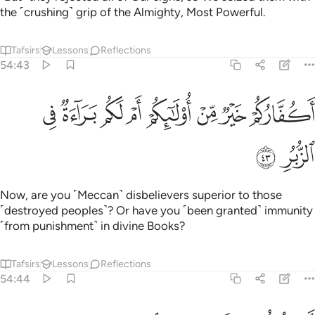
the ˹crushing˺ grip of the Almighty, Most Powerful.
Tafsirs
Lessons
Reflections
54:43
ﲯ
ﲰ
ﲱ
ﲲ
ﲳ
كفاركم خير من اولايكم ام لكم براءة في الزبر ٤٣
ﲴ
ﲵ
ﲶ
َكُفَّارُكُمْ خَيْرٌۭ مِّنْ أُو۟لَـٰٓئِكُمْ أَمْ لَكُم بَرَآءَةٌۭ فِى ٱلزُّبُرِ ٤٣
ﲷ
ﲸ
Now, are you ˹Meccan˺ disbelievers superior to those
˹destroyed peoples˺? Or have you ˹been granted˺ immunity
˹from punishment˺ in divine Books?
Tafsirs
Lessons
Reflections
54:44
م يقولون نحن جميع منتصر ٤٤