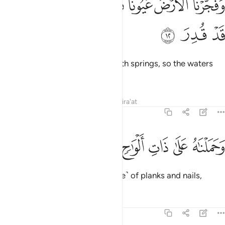
ﱫ
ﱬ
ﱭ
ﱮ
ﱯ
ﱰ
ﱱ
َفَجَّرْنَا ٱلْأَرْضَ عُيُونًۭا فَٱلْتَقَى ٱلْمَآءُ عَلَىٰٓ أَمْرٍۢ قَدْ قُدِرَ ١٢
ﱲ
ﱳ
ﱴ
and caused the earth to burst with springs, so the waters
met for a fate already set.
Tafsirs
Lessons
Reflections
Qira'at
54:13
ﱵ
ﱶ
ﱷ
حملناه على ذات الواح ودسر ١٣
ﱸ
ﱹ
ﱺ
َحَمَلْنَـٰهُ عَلَىٰ ذَاتِ أَلْوَٰحٍۢ وَدُسُرٍۢ ١٣
We carried him on that ˹Ark made˺ of planks and nails,
Tafsirs
Lessons
Reflections
54:14