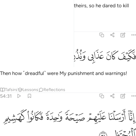
But they roused a companion of theirs, so he dared to kill
˹her˺.
Tafsirs
Lessons
Reflections
54:30
ﱐ
ﱑ
كيف كان عذابي ونذر ٣٠
ﱒ
ﱓ
ﱔ
َكَيْفَ كَانَ عَذَابِى وَنُذُرِ ٣٠
Then how ˹dreadful˺ were My punishment and warnings!
Tafsirs
Lessons
Reflections
54:31
ﱕ
ﱖ
ﱗ
ﱘ
ﱙ
نا ارسلنا عليهم صيحة واحدة فكانوا كهشيم المحتظر ٣١
ﱚ
ﱛ
ِنَّآ أَرْسَلْنَا عَلَيْهِمْ صَيْحَةًۭ وَٰحِدَةًۭ فَكَانُوا۟ كَهَشِيمِ ٱلْمُحْتَظ
ﱜ
ﱝ