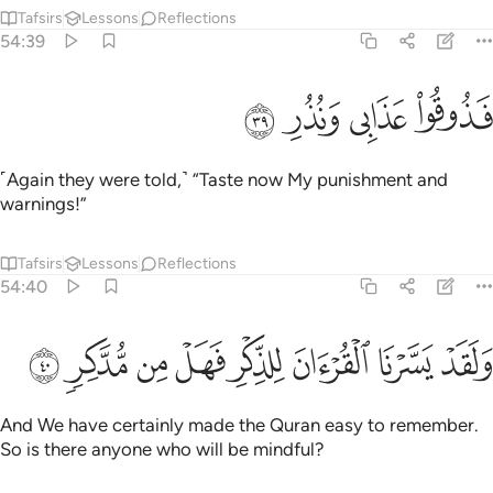
Tafsirs
Lessons
Reflections
54:39
ﲕ
ذوقوا عذابي ونذر ٣٩
ﲖ
ﲗ
ﲘ
َذُوقُوا۟ عَذَابِى وَنُذُرِ ٣٩
˹Again they were told,˺ “Taste now My punishment and
warnings!”
Tafsirs
Lessons
Reflections
54:40
ﲙ
ﲚ
ﲛ
ﲜ
لقد يسرنا القران للذكر فهل من مدكر ٤٠
ﲝ
ﲞ
ﲟ
ﲠ
َلَقَدْ يَسَّرْنَا ٱلْقُرْءَانَ لِلذِّكْرِ فَهَلْ مِن مُّدَّكِرٍۢ ٤٠
And We have certainly made the Quran easy to remember.
So is there anyone who will be mindful?