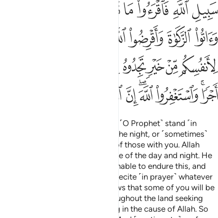
ﱴ
ﱵﱶ
ﱷ
ﱸ
ﱹ
ﱺﱻ
ﱼ
ﱽ
ﱾ
ﱿ
ﲀ
ﲁ
ﲂ
ﲃﲄ
ﲅ
ﲆ
ﲇ
ﲈ
ﲉ
ﲊ
ﲋ
ﲌ
ﲍ
ﲎ
ﲏ
ﲐﲑ
ﲒ
ﲓﲔ
ﲕ
ﲖ
ﲗ
ﲘ
ﲙ
Surely your Lord knows that you ˹O Prophet˺ stand ˹in
prayer˺ for nearly two-thirds of the night, or ˹sometimes˺
half of it, or a third, as do some of those with you. Allah
˹alone˺ keeps a ˹precise˺ measure of the day and night. He
knows that you ˹believers˺ are unable to endure this, and
has turned to you in mercy.
So recite ˹in prayer˺ whatever
1
you can from the Quran. He knows that some of you will be
sick, some will be travelling throughout the land seeking
Allah’s bounty, and some fighting in the cause of Allah. So