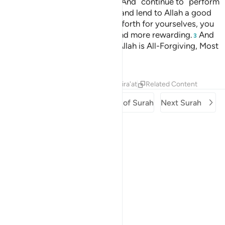
recite whatever you can from it. And ˹continue to˺ perform
˹regular˺ prayers, pay alms-tax, and lend to Allah a good
loan.
Whatever good you send forth for yourselves, you
2
will find it with Allah far better and more rewarding.
And
3
seek Allah’s forgiveness. Surely Allah is All-Forgiving, Most
Merciful.
Tafsirs
Lessons
Reflections
Qira'at
Related Content
Previous Surah
Beginning of Surah
Next Surah