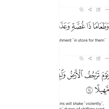
Tafsirs
Lessons
Reflections
73:13
ﲑ
ﲒ
ﲓ
طعاما ذا غصة وعذابا اليما ١٣
ﲔ
ﲕ
ﲖ
َطَعَامًۭا ذَا غُصَّةٍۢ وَعَذَابًا أَلِيمًۭا ١٣
choking food, and a painful punishment ˹in store for them˺
Tafsirs
Lessons
Reflections
73:14
ﲗ
ﲘ
ﲙ
ﲚ
ﲛ
وم ترجف الارض والجبال وكانت الجبال كثيبا مهيلا ١٤
ﲜ
ﲝ
َوْمَ تَرْجُفُ ٱلْأَرْضُ وَٱلْجِبَالُ وَكَانَتِ ٱلْجِبَالُ كَثِيبًۭا مَّهِيلًا ١٤
ﲞ
ﲟ
on the Day the earth and mountains will shake ˹violently˺,
and mountains will be ˹reduced to˺ dunes of shifting sand.