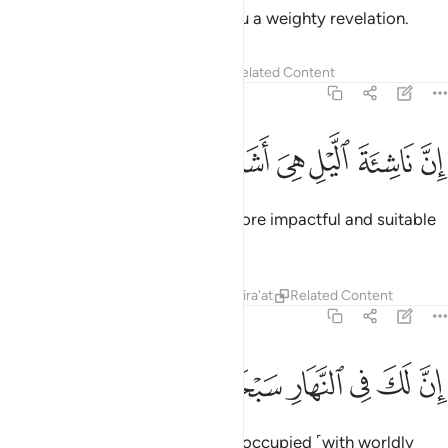
˹For˺ We will soon send upon you a weighty revelation.
Tafsirs
Lessons
Reflections
Related Content
73:6
ﱜ
ﱝ
ﱞ
ﱟ
ﱠ
ن ناشية الليل هي اشد وطيا واقوم قيلا ٦
ﱡ
ﱢ
ﱣ
ﱤ
ِنَّ نَاشِئَةَ ٱلَّيْلِ هِىَ أَشَدُّ وَطْـًۭٔا وَأَقْوَمُ قِيلًا ٦
Indeed, worship in the night is more impactful and suitable
for recitation.
Tafsirs
Lessons
Reflections
Qira'at
Related Content
73:7
ﱥ
ﱦ
ﱧ
ﱨ
ن لك في النهار سبحا طويلا ٧
ﱩ
ﱪ
ﱫ
ِنَّ لَكَ فِى ٱلنَّهَارِ سَبْحًۭا طَوِيلًۭا ٧
For during the day you are over-occupied ˹with worldly