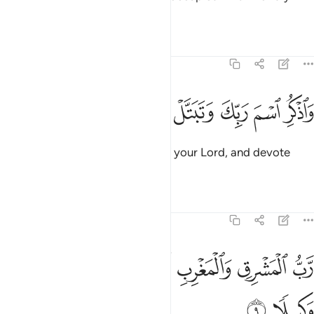
duties˺.
Tafsirs
Lessons
Reflections
73:8
ﱬ
ﱭ
ﱮ
اذكر اسم ربك وتبتل اليه تبتيلا ٨
ﱯ
ﱰ
ﱱ
ﱲ
َٱذْكُرِ ٱسْمَ رَبِّكَ وَتَبَتَّلْ إِلَيْهِ تَبْتِيلًۭا ٨
˹Always˺ remember the Name of your Lord, and devote
yourself to Him wholeheartedly.
Tafsirs
Lessons
Reflections
73:9
ﱳ
ﱴ
ﱵ
ﱶ
ﱷ
ﱸ
ب المشرق والمغرب لا الاه الا هو فاتخذه وكيلا ٩
ﱹ
ﱺ
َّبُّ ٱلْمَشْرِقِ وَٱلْمَغْرِبِ لَآ إِلَـٰهَ إِلَّا هُوَ فَٱتَّخِذْهُ وَكِيلًۭا ٩
ﱻ
ﱼ