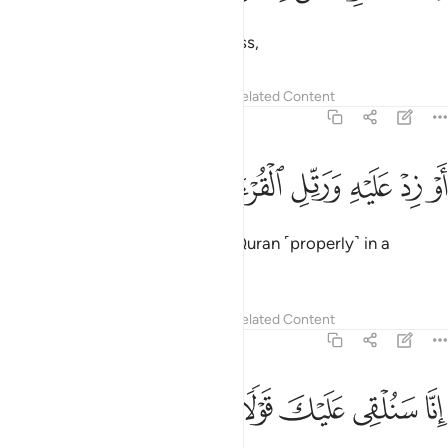
˹pray˺ half the night, or a little less,
Tafsirs
Lessons
Reflections
Related Content
73:4
ﱏ
ﱐ
ﱑ
ﱒ
و زد عليه ورتل القران ترتيلا ٤
ﱓ
ﱔ
ﱕ
َوْ زِدْ عَلَيْهِ وَرَتِّلِ ٱلْقُرْءَانَ تَرْتِيلًا ٤
or a little more—and recite the Quran ˹properly˺ in a
measured way.
Tafsirs
Lessons
Reflections
Related Content
73:5
ﱖ
ﱗ
نا سنلقي عليك قولا ثقيلا ٥
ﱘ
ﱙ
ﱚ
ﱛ
ِنَّا سَنُلْقِى عَلَيْكَ قَوْلًۭا ثَقِيلًا ٥