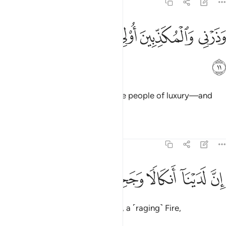
73:11
ﲅ
ﲆ
ﲇ
ذرني والمكذبين اولي النعمة ومهلهم قليلا ١١
ﲈ
ﲉ
ﲊ
َذَرْنِى وَٱلْمُكَذِّبِينَ أُو۟لِى ٱلنَّعْمَةِ وَمَهِّلْهُمْ قَلِيلًا ١١
ﲋ
And leave to Me the deniers—the people of luxury—and
bear with them for a little while.
Tafsirs
Lessons
Reflections
73:12
ﲌ
ﲍ
ن لدينا انكالا وجحيما ١٢
ﲎ
ﲏ
ﲐ
ِنَّ لَدَيْنَآ أَنكَالًۭا وَجَحِيمًۭا ١٢
˹For˺ We certainly have shackles, a ˹raging˺ Fire,