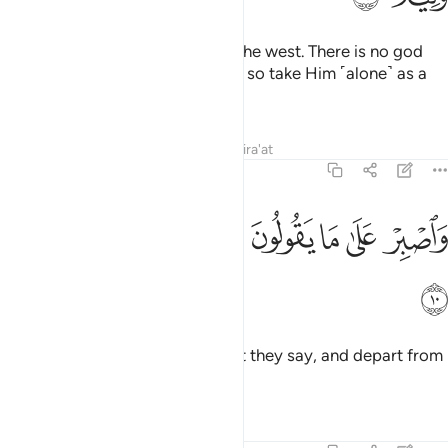
˹He is the˺ Lord of the east and the west. There is no god
˹worthy of worship˺ except Him, so take Him ˹alone˺ as a
Trustee of Affairs.
Tafsirs
Lessons
Reflections
Qira'at
73:10
ﱽ
ﱾ
ﱿ
ﲀ
اصبر على ما يقولون واهجرهم هجرا جميلا ١٠
ﲁ
ﲂ
ﲃ
َٱصْبِرْ عَلَىٰ مَا يَقُولُونَ وَٱهْجُرْهُمْ هَجْرًۭا جَمِيلًۭا ١٠
ﲄ
Be patient ˹O Prophet˺ with what they say, and depart from
them courteously.
Tafsirs
Lessons
Reflections