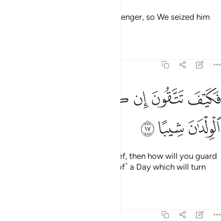
But Pharaoh disobeyed the messenger, so We seized him
with a stern grip.
Tafsirs
Lessons
Reflections
73:17
ﲳ
ﲴ
ﲵ
ﲶ
كيف تتقون ان كفرتم يوما يجعل الولدان شيبا ١٧
ﲷ
ﲸ
َكَيْفَ تَتَّقُونَ إِن كَفَرْتُمْ يَوْمًۭا يَجْعَلُ ٱلْوِلْدَٰنَ شِيبًا ١٧
ﲹ
ﲺ
ﲻ
If you ˹pagans˺ persist in disbelief, then how will you guard
yourselves against ˹the horrors of˺ a Day which will turn
children’s hair grey?
Tafsirs
Lessons
Reflections
73:18