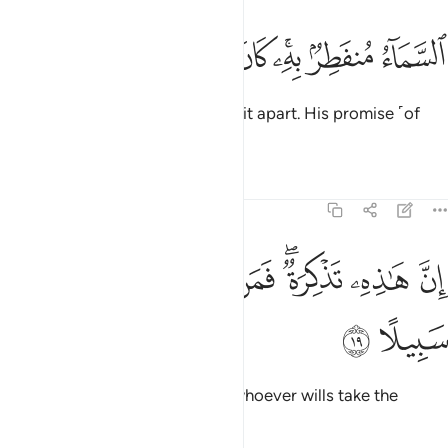
ﲼ
ﲽ
ﲾﲿ
ﳀ
لسماء منفطر به كان وعده مفعولا ١٨
ﳁ
ﳂ
ﳃ
لسَّمَآءُ مُنفَطِرٌۢ بِهِۦ ۚ كَانَ وَعْدُهُۥ مَفْعُولًا ١٨
It will ˹even˺ cause the sky to split apart. His promise ˹of
judgment˺ must be fulfilled.
Tafsirs
Lessons
Reflections
73:19
ﳄ
ﳅ
ﳆﳇ
ﳈ
ن هاذه تذكرة فمن شاء اتخذ الى ربه سبيلا ١٩
ﳉ
ﳊ
ﳋ
ﳌ
ِنَّ هَـٰذِهِۦ تَذْكِرَةٌۭ ۖ فَمَن شَآءَ ٱتَّخَذَ إِلَىٰ رَبِّهِۦ سَبِيلًا ١٩
ﳍ
ﳎ
Surely this is a reminder. So let whoever wills take the
˹Right˺ Way to their Lord.