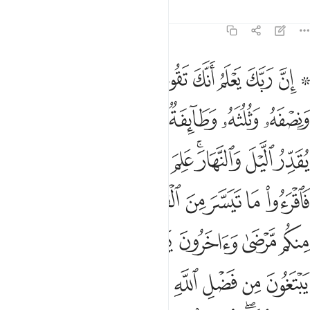
Tafsirs
Lessons
Reflections
73:20
ﱁ ﱂ
ﱃ
ﱄ
ﱅ
ﱆ
ﱇ
ﱈ
ﱉ
ﱊ
ن ربك يعلم انك تقوم ادنى من ثلثي الليل ونصفه وثلثه وطايفة من الذي
ِنَّ رَبَّكَ يَعْلَمُ أَنَّكَ تَقُومُ أَدْنَىٰ مِن ثُلُثَىِ ٱلَّيْلِ وَنِصْفَهُۥ وَثُلُثَهُۥ وَ
ﱋ
ﱌ
ﱍ
ﱎ
ﱏ
ﱐﱑ
ﱒ
ﱓ
ﱔ
ﱕﱖ
ﱗ
ﱘ
ﱙ
ﱚ
ﱛ
ﱜﱝ
ﱞ
ﱟ
ﱠ
ﱡ
ﱢﱣ
ﱤ
ﱥ
ﱦ
ﱧ
ﱨ
ﱩ
ﱪ
ﱫ
ﱬ
ﱭ
ﱮ
ﱯ
ﱰ
ﱱ
ﱲ
ﱳ