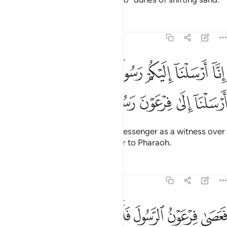
Tafsirs
Lessons
Reflections
73:15
ﲠ
ﲡ
ﲢ
ﲣ
ﲤ
ﲥ
ﲦ
نا ارسلنا اليكم رسولا شاهدا عليكم كما ارسلنا الى فرعون رسولا ١٥
ِنَّآ أَرْسَلْنَآ إِلَيْكُمْ رَسُولًۭا شَـٰهِدًا عَلَيْكُمْ كَمَآ أَرْسَلْنَآ إِلَىٰ فِرْعَوْنَ رَسُولًۭ
ﲧ
ﲨ
ﲩ
ﲪ
ﲫ
Indeed, We have sent to you a messenger as a witness over
you, just as We sent a messenger to Pharaoh.
Tafsirs
Lessons
Reflections
73:16
ﲬ
ﲭ
ﲮ
عصى فرعون الرسول فاخذناه اخذا وبيلا ١٦
ﲯ
ﲰ
ﲱ
ﲲ
َعَصَىٰ فِرْعَوْنُ ٱلرَّسُولَ فَأَخَذْنَـٰهُ أَخْذًۭا وَبِيلًۭا ١٦