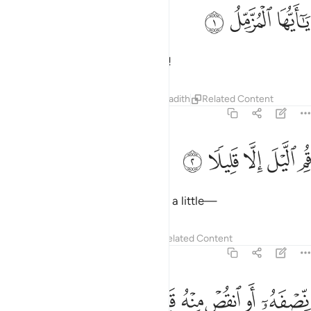
ﱁ
ا ايها المزمل ١
ﱂ
ﱃ
َـٰٓأَيُّهَا ٱلْمُزَّمِّلُ ١
O you wrapped ˹in your clothes˺!
Tafsirs
Lessons
Reflections
Hadith
Related Content
73:2
ﱄ
ﱅ
ﱆ
م الليل الا قليلا ٢
ﱇ
ﱈ
ُمِ ٱلَّيْلَ إِلَّا قَلِيلًۭا ٢
Stand all night ˹in prayer˺ except a little—
Tafsirs
Lessons
Reflections
Related Content
73:3
ﱉ
ﱊ
ﱋ
صفه او انقص منه قليلا ٣
ﱌ
ﱍ
ﱎ
ِّصْفَهُۥٓ أَوِ ٱنقُصْ مِنْهُ قَلِيلًا ٣