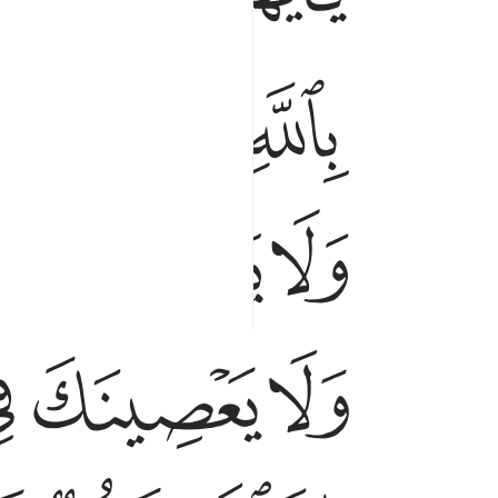
ﱋ
ﱌ
ﱍ
ﱎ
ﱔ
ﱕ
ﱖ
ﱛ
ﱜ
ﱝ