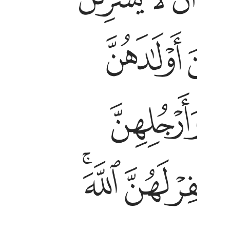
ﱓ
ﱚ
ﱡ
ﱢﱣ