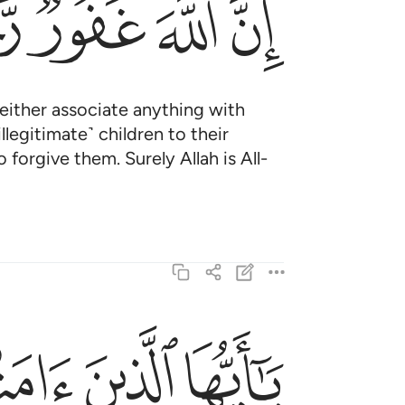
ﱤ
ﱥ
ﱦ
ﱧ
either associate anything with
˹illegitimate˺ children to their
 forgive them. Surely Allah is All-
ﱩ
ﱪ
ﱫ
يا ايها الذين امنوا لا تتولوا قوما غضب الله عليهم 
يَـٰٓأَيُّهَا ٱلَّذِينَ ءَامَنُوا۟ لَا تَتَوَلَّوْا۟ قَوْمًا