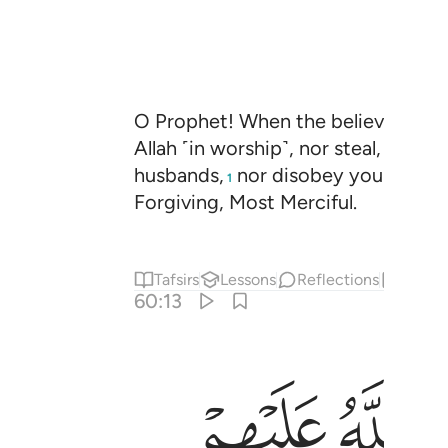
O Prophet! When the believing wom
Allah ˹in worship˺, nor steal, nor for
husbands,
nor disobey you in what 
1
Forgiving, Most Merciful.
Tafsirs
Lessons
Reflections
Hadit
60:13
ﱰ
ﱱ
 مِنْ أَصْحَـٰبِ ٱلْقُبُورِ ١٣