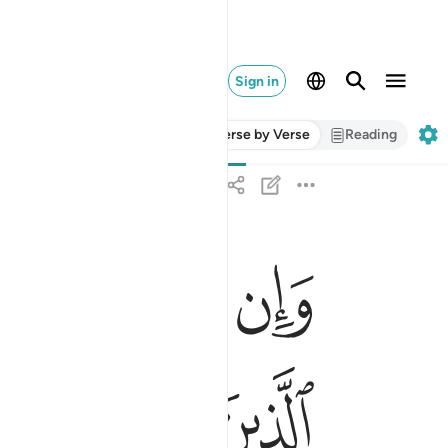
Sign in
Verse by Verse
Reading
ﳗ
ﳘ
ﳙ
ﳚ
وان فاتكم شيء من ازواجكم الى الكفار فعاقبتم فاتو
وَإِن فَاتَكُمْ شَىْءٌۭ مِّنْ أَزْوَٰجِكُمْ إِلَى ٱلْكُفَّارِ فَعَاقَبْتُمْ فَـَٔات
ﳠ
ﳡ
ﳢ