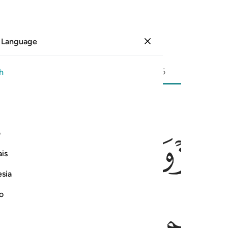
 Language
Sign in
Page
550
Juz
28
/
Hizb
55
h
ﳛ
ﳜ
ﳝ
ا الذين ذهبت ازواجهم مثل ما انفقوا واتقوا الله الذي انتم به مومنون ١١
ف
ُوا۟ ٱلَّذِينَ ذَهَبَتْ أَزْوَٰجُهُم مِّثْلَ مَآ أَنفَقُوا۟ ۚ وَٱتَّقُوا۟ ٱللَّهَ ٱلَّذِىٓ أَنتُم بِهِۦ مُؤْمِنُونَ 
is
esia
ﳣ
ﳤ
ﳥﳦ
ﳧ
no