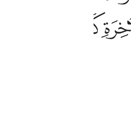
ﱶ
ﱷ
ﱸ
ﱹ
 with a people Allah is displeased with. They alrea
heir˺ graves.
Previous Surah
Beginning of Surah
Next Surah