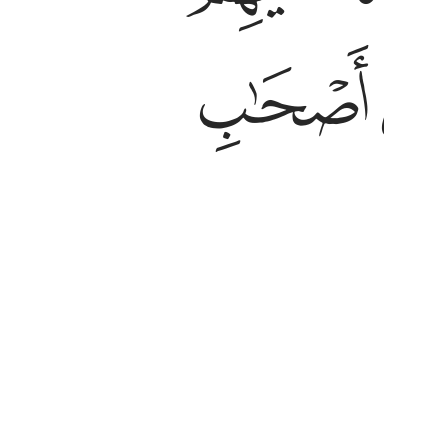
ﱺ
O believers! Do not ally yourselves
just like the disbelievers lying in ˹t
Tafsirs
Lessons
Reflections