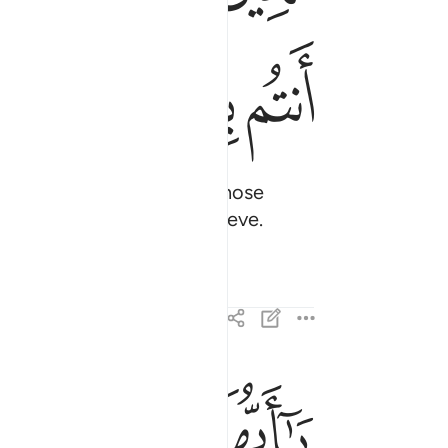
ﳪ
ﳫ
ﳬ
ﳭ
rom them, then pay those whose
f Allah, in Whom you believe.
ﱁ
ﱂ
ﱃ
ﱄ
يا ايها النبي اذا جاءك المومنات يبايعنك على ان لا
يَـٰٓأَيُّهَا ٱلنَّبِىُّ إِذَا جَآءَكَ ٱلْمُؤْمِنَـٰتُ يُبَايِعْنَكَ عَلَىٰٓ 