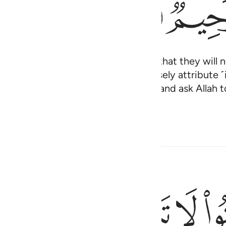
ﱨ
en come to you, pledging to you that they will n
nicate, nor kill their children, nor falsely attribute 
is right, then accept their pledge, and ask Allah to
h
ﱬ
ﱭ
ﱮ
ﱯ
قد ييسوا من الاخرة كما ييس الكفار من اصحاب القبور ١٣
 غَضِبَ ٱللَّهُ عَلَيْهِمْ قَدْ يَئِسُوا۟ مِنَ ٱلْـَٔاخِرَةِ كَمَا يَئِسَ ٱلْكُفَّارُ