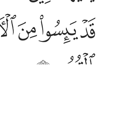
ﱲ
ﱳ
ﱴ
ﱵ
ﱻ
ﱼ
dy have no hope for the Hereafter,