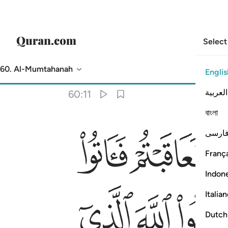
Select
60. Al-Mumtahanah
Englis
Translation
: Dr. Mustafa Khattab
العربية
60:11
বাংলা
ﳞ
ﳟ
ارسی
١١
França
Indon
ﳨ
ﳩ
Italia
Dutch