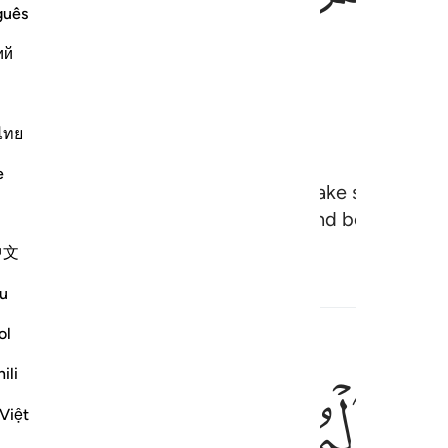
guês
ий
ไทย
e
u to the disbelievers, and later you take spoils f
 whatever ˹dowry˺ they had paid. And be mindful o
中文
u
h
ol
ili
ﱅ
ﱆ
ﱇ
 يشركن بالله شييا ولا يسرقن ولا يزنين ولا يقتلن اولادهن ولا ياتين ببهت
أَن لَّا يُشْرِكْنَ بِٱللَّهِ شَيْـًۭٔا وَلَا يَسْرِقْنَ وَلَا يَزْنِينَ وَلَا يَقْتُلْنَ أَوْلَـٰدَهُنَّ وَل
Việt