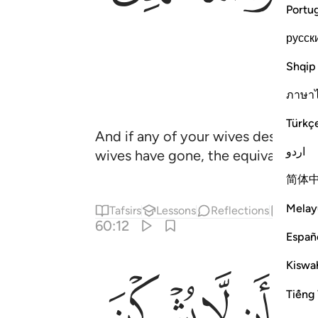
Portu
русск
Shqip
ภาษา
Türkç
And if any of your wives desert yo
اردو
wives have gone, the equivalent of
简体
Melay
Tafsirs
Lessons
Reflections
Hadit
60:12
Españ
Kiswah
ﱈ
ﱉ
ﱊ
ان يفترينه بين ايديهن وارجلهن ولا يعصينك في معروف فبايعهن واستغفر لهن
َا يَأْتِينَ بِبُهْتَـٰنٍۢ يَفْتَرِينَهُۥ بَيْنَ أَيْدِيهِنَّ وَأَرْجُلِهِنَّ وَلَا يَعْصِينَكَ فِى مَعْرُوفٍۢ
Tiếng 