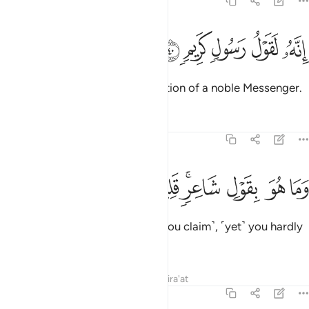
69:40
ﱕ
ﱖ
ﱗ
نه لقول رسول كريم ٤٠
ﱘ
ﱙ
ِنَّهُۥ لَقَوْلُ رَسُولٍۢ كَرِيمٍۢ ٤٠
Indeed, this ˹Quran˺ is the recitation of a noble Messenger.
Tafsirs
Lessons
Reflections
69:41
ﱚ
ﱛ
ﱜ
ﱝﱞ
ما هو بقول شاعر قليلا ما تومنون ٤١
ﱟ
ﱠ
ﱡ
ﱢ
َمَا هُوَ بِقَوْلِ شَاعِرٍۢ ۚ قَلِيلًۭا مَّا تُؤْمِنُونَ ٤١
It is not the prose of a poet ˹as you claim˺, ˹yet˺ you hardly
have any faith.
Tafsirs
Lessons
Reflections
Qira'at
69:42