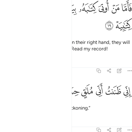
ﲈ
ﲉ
ﲊ
ﲋ
ﲌ
ﲍ
اما من اوتي كتابه بيمينه فيقول هاوم اقرءوا كتابيه ١٩
ﲎ
ﲏ
َأَمَّا مَنْ أُوتِىَ كِتَـٰبَهُۥ بِيَمِينِهِۦ فَيَقُولُ هَآؤُمُ ٱقْرَءُوا۟ كِتَـٰبِيَهْ ١٩
ﲐ
ﲑ
As for those given their records in their right hand, they will
cry ˹happily˺, “Here ˹everyone˺! Read my record!
Tafsirs
Lessons
Reflections
69:20
ﲒ
ﲓ
ﲔ
ﲕ
ني ظننت اني ملاق حسابيه ٢٠
ﲖ
ﲗ
ِنِّى ظَنَنتُ أَنِّى مُلَـٰقٍ حِسَابِيَهْ ٢٠
I surely knew I would face my reckoning.”
Tafsirs
Lessons
Reflections
69:21