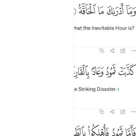
ﲤ
ﲥ
ﲦ
ما ادراك ما الحاقة ٣
ﲧ
ﲨ
َمَآ أَدْرَىٰكَ مَا ٱلْحَآقَّةُ ٣
And what will make you realize what the Inevitable Hour is?
Tafsirs
Lessons
Reflections
69:4
ﲩ
ﲪ
ﲫ
ذبت ثمود وعاد بالقارعة ٤
ﲬ
ﲭ
َذَّبَتْ ثَمُودُ وَعَادٌۢ بِٱلْقَارِعَةِ ٤
˹Both˺ Thamûd and ’Ȃd denied the Striking Disaster.
1
Tafsirs
Lessons
Reflections
69:5
ﲮ
ﲯ
ﲰ
اما ثمود فاهلكوا بالطاغية ٥
ﲱ
ﲲ
َأَمَّا ثَمُودُ فَأُهْلِكُوا۟ بِٱلطَّاغِيَةِ ٥