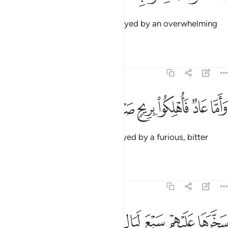
As for Thamûd, they were destroyed by an overwhelming
blast.
Tafsirs
Lessons
Reflections
69:6
ﲳ
ﲴ
ﲵ
ﲶ
اما عاد فاهلكوا بريح صرصر عاتية ٦
ﲷ
ﲸ
ﲹ
َأَمَّا عَادٌۭ فَأُهْلِكُوا۟ بِرِيحٍۢ صَرْصَرٍ عَاتِيَةٍۢ ٦
And as for ’Ȃd, they were destroyed by a furious, bitter
wind
Tafsirs
Lessons
Reflections
69:7
ﲺ
ﲻ
ﲼ
ﲽ
ﲾ
ﲿ
ﳀﳁ
ﳂ
خرها عليهم سبع ليال وثمانية ايام حسوما فترى القوم فيها صرعى كانه
َخَّرَهَا عَلَيْهِمْ سَبْعَ لَيَالٍۢ وَثَمَـٰنِيَةَ أَيَّامٍ حُسُومًۭا فَتَرَى ٱلْقَوْمَ فِيهَا صَرْع