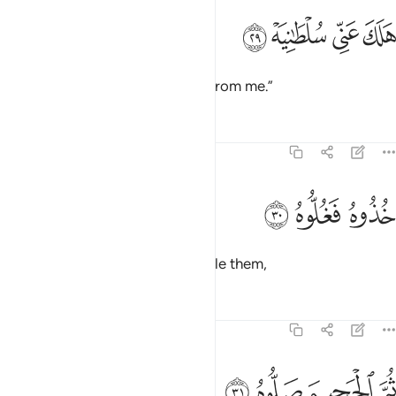
ﳇ
ﳈ
لك عني سلطانيه ٢٩
ﳉ
ﳊ
َلَكَ عَنِّى سُلْطَـٰنِيَهْ ٢٩
My authority has been stripped from me.”
Tafsirs
Lessons
Reflections
69:30
ﳋ
ذوه فغلوه ٣٠
ﳌ
ﳍ
ُذُوهُ فَغُلُّوهُ ٣٠
˹It will be said,˺ “Seize and shackle them,
Tafsirs
Lessons
Reflections
69:31
ﳎ
ﳏ
م الجحيم صلوه ٣١
ﳐ
ﳑ
ُمَّ ٱلْجَحِيمَ صَلُّوهُ ٣١