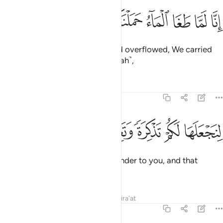
ﱏ
ﱐ
ﱑ
ﱒ
ﱓ
نا لما طغى الماء حملناكم في الجارية ١١
ﱔ
ﱕ
ﱖ
ِنَّا لَمَّا طَغَا ٱلْمَآءُ حَمَلْنَـٰكُمْ فِى ٱلْجَارِيَةِ ١١
Indeed, when the floodwater had overflowed, We carried
you
in the floating Ark ˹with Noah˺,
1
Tafsirs
Lessons
Reflections
69:12
ﱗ
ﱘ
ﱙ
نجعلها لكم تذكرة وتعيها اذن واعية ١٢
ﱚ
ﱛ
ﱜ
ﱝ
ِنَجْعَلَهَا لَكُمْ تَذْكِرَةًۭ وَتَعِيَهَآ أُذُنٌۭ وَٰعِيَةٌۭ ١٢
so that We may make this a reminder to you, and that
attentive ears may grasp it.
Tafsirs
Lessons
Reflections
Qira'at
69:13