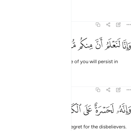
Allah˺.
Tafsirs
Lessons
Reflections
69:49
ﲊ
ﲋ
ﲌ
انا لنعلم ان منكم مكذبين ٤٩
ﲍ
ﲎ
ﲏ
َإِنَّا لَنَعْلَمُ أَنَّ مِنكُم مُّكَذِّبِينَ ٤٩
And We certainly know that some of you will persist in
denial,
Tafsirs
Lessons
Reflections
69:50
ﲐ
ﲑ
ﲒ
انه لحسرة على الكافرين ٥٠
ﲓ
ﲔ
َإِنَّهُۥ لَحَسْرَةٌ عَلَى ٱلْكَـٰفِرِينَ ٥٠
and it will surely be a source of regret for the disbelievers.