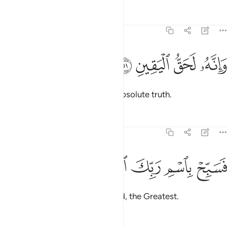
Tafsirs
Lessons
Reflections
69:51
ﲕ
انه لحق اليقين ٥١
ﲖ
ﲗ
ﲘ
َإِنَّهُۥ لَحَقُّ ٱلْيَقِينِ ٥١
And indeed, this ˹Quran˺ is the absolute truth.
Tafsirs
Lessons
Reflections
69:52
ﲙ
ﲚ
سبح باسم ربك العظيم ٥٢
ﲛ
ﲜ
ﲝ
َسَبِّحْ بِٱسْمِ رَبِّكَ ٱلْعَظِيمِ ٥٢
So glorify the Name of your Lord, the Greatest.
Tafsirs
Lessons
Reflections