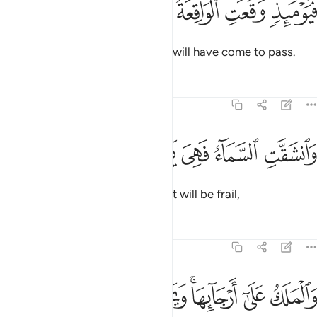
ﱬ
ﱭ
ﱮ
ﱯ
َيَوْمَئِذٍۢ وَقَعَتِ ٱلْوَاقِعَةُ ١٥
on that Day the Inevitable Event will have come to pass.
Tafsirs
Lessons
Reflections
69:16
ﱰ
ﱱ
ﱲ
انشقت السماء فهي يوميذ واهية ١٦
ﱳ
ﱴ
ﱵ
َٱنشَقَّتِ ٱلسَّمَآءُ فَهِىَ يَوْمَئِذٍۢ وَاهِيَةٌۭ ١٦
The sky will then be so torn that it will be frail,
Tafsirs
Lessons
Reflections
69:17
ﱶ
ﱷ
ﱸﱹ
ﱺ
ﱻ
ﱼ
الملك على ارجايها ويحمل عرش ربك فوقهم يوميذ ثمانية ١٧
ﱽ
َٱلْمَلَكُ عَلَىٰٓ أَرْجَآئِهَا ۚ وَيَحْمِلُ عَرْشَ رَبِّكَ فَوْقَهُمْ يَوْمَئِذٍۢ ثَمَـٰنِيَةٌۭ ١٧