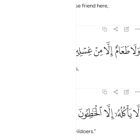
So this Day they will have no close friend here,
Tafsirs
Lessons
Reflections
69:36
ﱁ
ﱂ
ﱃ
ﱄ
لا طعام الا من غسلين ٣٦
ﱅ
ﱆ
َلَا طَعَامٌ إِلَّا مِنْ غِسْلِينٍۢ ٣٦
nor any food except ˹oozing˺ pus,
Tafsirs
Lessons
Reflections
69:37
ﱇ
ﱈ
ﱉ
ا ياكله الا الخاطيون ٣٧
ﱊ
ﱋ
َّا يَأْكُلُهُۥٓ إِلَّا ٱلْخَـٰطِـُٔونَ ٣٧
which none will eat except the evildoers.”