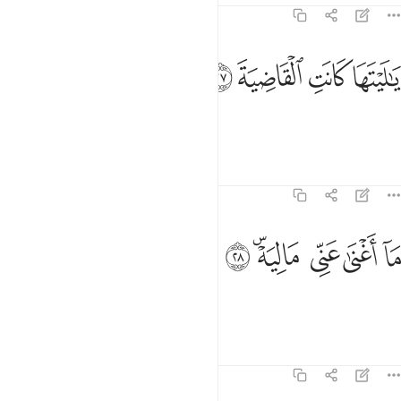
69:27
ﲽ
ﲾ
ا ليتها كانت القاضية ٢٧
ﲿ
ﳀ
َـٰلَيْتَهَا كَانَتِ ٱلْقَاضِيَةَ ٢٧
I wish death was the end!
Tafsirs
Lessons
Reflections
69:28
ﳁ
ﳂ
ﳃ
ا اغنى عني ماليه ٢٨
ﳄﳅ
ﳆ
َآ أَغْنَىٰ عَنِّى مَالِيَهْ ۜ ٢٨
My wealth has not benefited me!
Tafsirs
Lessons
Reflections
69:29