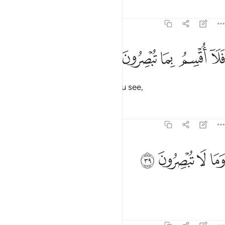
Tafsirs
Lessons
Reflections
69:38
ﱌ
ﱍ
ﱎ
لا اقسم بما تبصرون ٣٨
ﱏ
ﱐ
َلَآ أُقْسِمُ بِمَا تُبْصِرُونَ ٣٨
Now, I do swear by whatever you see,
Tafsirs
Lessons
Reflections
69:39
ﱑ
ﱒ
ما لا تبصرون ٣٩
ﱓ
ﱔ
َمَا لَا تُبْصِرُونَ ٣٩
and whatever you cannot see!
Tafsirs
Lessons
Reflections