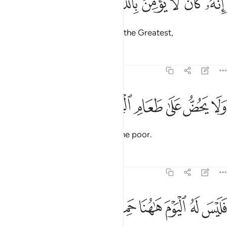
ﳚ
ﳛ
ﳜ
ﳝ
ﳞ
ﳟ
ﳠ
ِنَّهُۥ كَانَ لَا يُؤْمِنُ بِٱللَّهِ ٱلْعَظِيمِ ٣٣
For they never had faith in Allah, the Greatest,
Tafsirs
Lessons
Reflections
69:34
ﳡ
ﳢ
ﳣ
ﳤ
لا يحض على طعام المسكين ٣٤
ﳥ
ﳦ
َلَا يَحُضُّ عَلَىٰ طَعَامِ ٱلْمِسْكِينِ ٣٤
nor encouraged the feeding of the poor.
Tafsirs
Lessons
Reflections
69:35
ﳧ
ﳨ
ﳩ
ليس له اليوم هاهنا حميم ٣٥
ﳪ
ﳫ
ﳬ
َلَيْسَ لَهُ ٱلْيَوْمَ هَـٰهُنَا حَمِيمٌۭ ٣٥