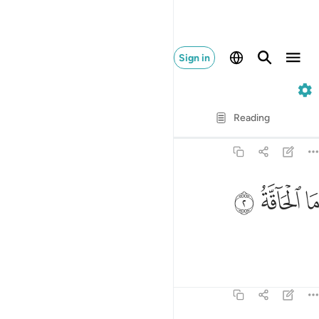
Sign in
69. Al-Haqqah
Verse by Verse
Reading
Translation
: Dr. Mustafa Khattab
69:2
ﲡ
ا الحاقة ٢
ﲢ
ﲣ
َا ٱلْحَآقَّةُ ٢
What is the Inevitable Hour?
Tafsirs
Lessons
Reflections
69:3