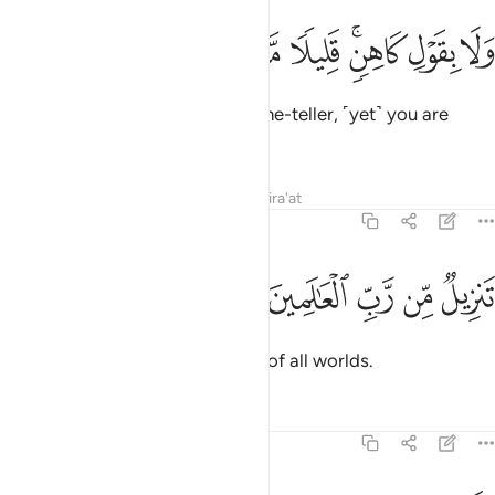
ﱣ
ﱤ
ﱥﱦ
ﱧ
لا بقول كاهن قليلا ما تذكرون ٤٢
ﱨ
ﱩ
ﱪ
َلَا بِقَوْلِ كَاهِنٍۢ ۚ قَلِيلًۭا مَّا تَذَكَّرُونَ ٤٢
Nor is it the mumbling of a fortune-teller, ˹yet˺ you are
hardly mindful.
Tafsirs
Lessons
Reflections
Qira'at
69:43
ﱫ
ﱬ
ﱭ
نزيل من رب العالمين ٤٣
ﱮ
ﱯ
َنزِيلٌۭ مِّن رَّبِّ ٱلْعَـٰلَمِينَ ٤٣
˹It is˺ a revelation from the Lord of all worlds.
Tafsirs
Lessons
Reflections
69:44