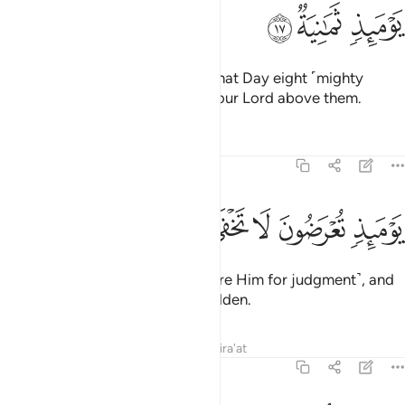
ﱾ
ﱿ
ﲀ
with the angels on its sides. On that Day eight ˹mighty
angels˺ will bear the Throne of your Lord above them.
Tafsirs
Lessons
Reflections
69:18
ﲁ
ﲂ
ﲃ
ﲄ
وميذ تعرضون لا تخفى منكم خافية ١٨
ﲅ
ﲆ
ﲇ
َوْمَئِذٍۢ تُعْرَضُونَ لَا تَخْفَىٰ مِنكُمْ خَافِيَةٌۭ ١٨
You will then be presented ˹before Him for judgment˺, and
none of your secrets will stay hidden.
Tafsirs
Lessons
Reflections
Qira'at
69:19