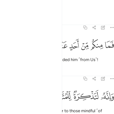
then severed his aorta,
Tafsirs
Lessons
Reflections
69:47
ﱿ
ﲀ
ﲁ
ﲂ
ما منكم من احد عنه حاجزين ٤٧
ﲃ
ﲄ
ﲅ
َمَا مِنكُم مِّنْ أَحَدٍ عَنْهُ حَـٰجِزِينَ ٤٧
and none of you could have shielded him ˹from Us˺!
Tafsirs
Lessons
Reflections
69:48
ﲆ
انه لتذكرة للمتقين ٤٨
ﲇ
ﲈ
ﲉ
َإِنَّهُۥ لَتَذْكِرَةٌۭ لِّلْمُتَّقِينَ ٤٨
Indeed, this ˹Quran˺ is a reminder to those mindful ˹of