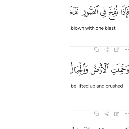
ﱞ
ﱟ
ﱠ
ﱡ
اذا نفخ في الصور نفخة واحدة ١٣
ﱢ
ﱣ
ﱤ
َإِذَا نُفِخَ فِى ٱلصُّورِ نَفْخَةٌۭ وَٰحِدَةٌۭ ١٣
At last, when the Trumpet will be blown with one blast,
Tafsirs
Lessons
Reflections
69:14
ﱥ
ﱦ
ﱧ
حملت الارض والجبال فدكتا دكة واحدة ١٤
ﱨ
ﱩ
ﱪ
ﱫ
َحُمِلَتِ ٱلْأَرْضُ وَٱلْجِبَالُ فَدُكَّتَا دَكَّةًۭ وَٰحِدَةًۭ ١٤
and the earth and mountains will be lifted up and crushed
with one blow,
Tafsirs
Lessons
Reflections
69:15
يوميذ وقعت الواقعة ١٥