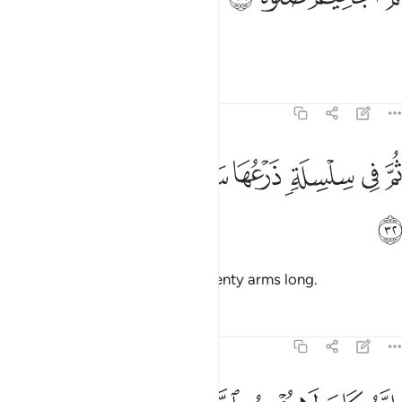
then burn them in Hell,
Tafsirs
Lessons
Reflections
69:32
ﳒ
ﳓ
ﳔ
ﳕ
ﳖ
م في سلسلة ذرعها سبعون ذراعا فاسلكوه ٣٢
ﳗ
ﳘ
ُمَّ فِى سِلْسِلَةٍۢ ذَرْعُهَا سَبْعُونَ ذِرَاعًۭا فَٱسْلُكُوهُ ٣٢
ﳙ
then tie them up with chains seventy arms long.
Tafsirs
Lessons
Reflections
69:33
نه كان لا يومن بالله العظيم ٣٣