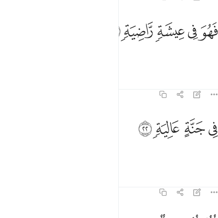
ﲘ
ﲙ
ﲚ
هو في عيشة راضية ٢١
ﲛ
ﲜ
َهُوَ فِى عِيشَةٍۢ رَّاضِيَةٍۢ ٢١
They will be in a life of bliss,
Tafsirs
Lessons
Reflections
69:22
ﲝ
ﲞ
ي جنة عالية ٢٢
ﲟ
ﲠ
ِى جَنَّةٍ عَالِيَةٍۢ ٢٢
in an elevated Garden,
Tafsirs
Lessons
Reflections
69:23
طوفها دانية ٢٣