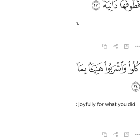
ﲡ
ﲢ
ﲣ
ُطُوفُهَا دَانِيَةٌۭ ٢٣
whose fruit will hang within reach.
Tafsirs
Lessons
Reflections
69:24
ﲤ
ﲥ
ﲦ
ﲧ
ﲨ
لوا واشربوا هنييا بما اسلفتم في الايام الخالية ٢٤
ﲩ
ﲪ
ﲫ
ُلُوا۟ وَٱشْرَبُوا۟ هَنِيٓـًٔۢا بِمَآ أَسْلَفْتُمْ فِى ٱلْأَيَّامِ ٱلْخَالِيَةِ ٢٤
ﲬ
˹They will be told,˺ “Eat and drink joyfully for what you did
in the days gone by.”
Tafsirs
Lessons
Reflections
69:25