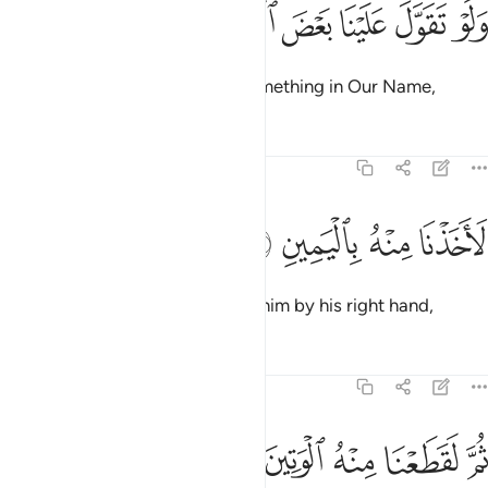
ﱰ
ﱱ
ﱲ
لو تقول علينا بعض الاقاويل ٤٤
ﱳ
ﱴ
ﱵ
َلَوْ تَقَوَّلَ عَلَيْنَا بَعْضَ ٱلْأَقَاوِيلِ ٤٤
Had the Messenger made up something in Our Name,
Tafsirs
Lessons
Reflections
69:45
ﱶ
ﱷ
اخذنا منه باليمين ٤٥
ﱸ
ﱹ
َأَخَذْنَا مِنْهُ بِٱلْيَمِينِ ٤٥
We would have certainly seized him by his right hand,
Tafsirs
Lessons
Reflections
69:46
ﱺ
ﱻ
م لقطعنا منه الوتين ٤٦
ﱼ
ﱽ
ﱾ
ُمَّ لَقَطَعْنَا مِنْهُ ٱلْوَتِينَ ٤٦