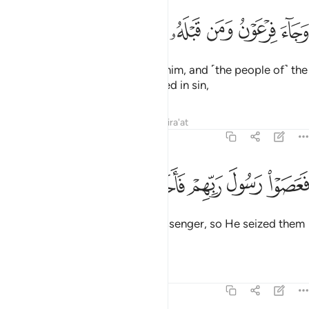
ﱁ
ﱂ
ﱃ
ﱄ
جاء فرعون ومن قبله والموتفكات بالخاطية ٩
ﱅ
ﱆ
ﱇ
َجَآءَ فِرْعَوْنُ وَمَن قَبْلَهُۥ وَٱلْمُؤْتَفِكَـٰتُ بِٱلْخَاطِئَةِ ٩
Also, Pharaoh and those before him, and ˹the people of˺ the
overturned cities ˹of Lot˺ indulged in sin,
Tafsirs
Lessons
Reflections
Qira'at
69:10
ﱈ
ﱉ
ﱊ
ﱋ
عصوا رسول ربهم فاخذهم اخذة رابية ١٠
ﱌ
ﱍ
ﱎ
َعَصَوْا۟ رَسُولَ رَبِّهِمْ فَأَخَذَهُمْ أَخْذَةًۭ رَّابِيَةً ١٠
each disobeying their Lord’s messenger, so He seized them
with a crushing grip.
Tafsirs
Lessons
Reflections
69:11