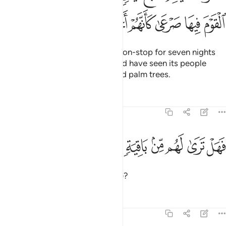
ﳃ
ﳄ
ﳅ
ﳆ
ﳇ
ﳈ
ﳉ
ﳊ
which Allah unleashed on them non-stop for seven nights
and eight days, so that you would have seen its people
lying dead like trunks of uprooted palm trees.
Tafsirs
Lessons
Reflections
69:8
ﳋ
ﳌ
ﳍ
هل ترى لهم من باقية ٨
ﳎ
ﳏ
ﳐ
َهَلْ تَرَىٰ لَهُم مِّنۢ بَاقِيَةٍۢ ٨
Do you see any of them left alive?
Tafsirs
Lessons
Reflections
69:9