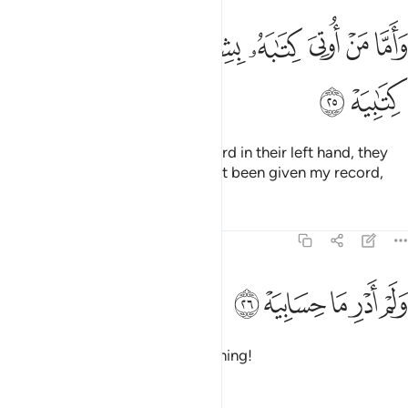
ﲭ
ﲮ
ﲯ
ﲰ
ﲱ
ﲲ
اما من اوتي كتابه بشماله فيقول يا ليتني لم اوت كتابيه ٢٥
ﲳ
ﲴ
ﲵ
َأَمَّا مَنْ أُوتِىَ كِتَـٰبَهُۥ بِشِمَالِهِۦ فَيَقُولُ يَـٰلَيْتَنِى لَمْ أُوتَ كِتَـٰبِيَهْ ٢٥
ﲶ
ﲷ
And as for those given their record in their left hand, they
will cry ˹bitterly˺, “I wish I had not been given my record,
Tafsirs
Lessons
Reflections
69:26
ﲸ
ﲹ
ﲺ
لم ادر ما حسابيه ٢٦
ﲻ
ﲼ
َلَمْ أَدْرِ مَا حِسَابِيَهْ ٢٦
nor known anything of my reckoning!
Tafsirs
Lessons
Reflections