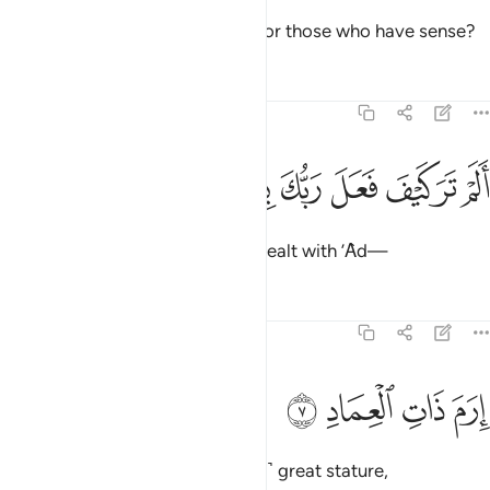
Is all this ˹not˺ a sufficient oath for those who have sense?
Tafsirs
Lessons
Reflections
89:6
ﱧ
ﱨ
ﱩ
ﱪ
لم تر كيف فعل ربك بعاد ٦
ﱫ
ﱬ
ﱭ
َلَمْ تَرَ كَيْفَ فَعَلَ رَبُّكَ بِعَادٍ ٦
Did you not see how your Lord dealt with ’Ȃd—
Tafsirs
Lessons
Reflections
89:7
ﱮ
ﱯ
رم ذات العماد ٧
ﱰ
ﱱ
ِرَمَ ذَاتِ ٱلْعِمَادِ ٧
˹the people˺ of Iram—with ˹their˺ great stature,