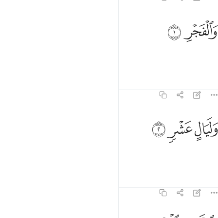
الفجر ١
ﱔ
ﱕ
َٱلْفَجْرِ ١
By the dawn,
1
Tafsirs
Lessons
Reflections
89:2
ﱖ
ليال عشر ٢
ﱗ
ﱘ
َلَيَالٍ عَشْرٍۢ ٢
and the ten nights,
1
Tafsirs
Lessons
Reflections
89:3
الشفع والوتر ٣