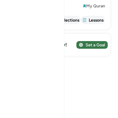
Explore
My Quran
Info
Tafsir
Reflections
Lessons
Track your Journey!
Set a Goal