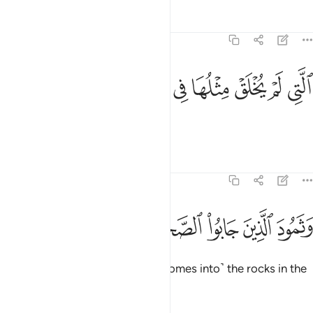
Tafsirs
Lessons
Reflections
89:8
ﱲ
ﱳ
ﱴ
ﱵ
لتي لم يخلق مثلها في البلاد ٨
ﱶ
ﱷ
ﱸ
لَّتِى لَمْ يُخْلَقْ مِثْلُهَا فِى ٱلْبِلَـٰدِ ٨
unmatched in any other land;
Tafsirs
Lessons
Reflections
89:9
ﱹ
ﱺ
ﱻ
ثمود الذين جابوا الصخر بالواد ٩
ﱼ
ﱽ
ﱾ
َثَمُودَ ٱلَّذِينَ جَابُوا۟ ٱلصَّخْرَ بِٱلْوَادِ ٩
and Thamûd who carved ˹their homes into˺ the rocks in the
˹Stone˺ Valley;