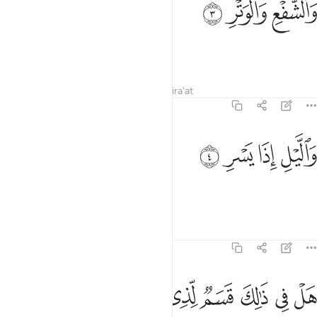
ﱙ
ﱚ
ﱛ
َٱلشَّفْعِ وَٱلْوَتْرِ ٣
and the even and the odd,
Tafsirs
Lessons
Reflections
Qira'at
89:4
ﱜ
ﱝ
الليل اذا يسر ٤
ﱞ
ﱟ
َٱلَّيْلِ إِذَا يَسْرِ ٤
and the night when it passes!
Tafsirs
Lessons
Reflections
89:5
ﱠ
ﱡ
ﱢ
ﱣ
ل في ذالك قسم لذي حجر ٥
ﱤ
ﱥ
ﱦ
َلْ فِى ذَٰلِكَ قَسَمٌۭ لِّذِى حِجْرٍ ٥