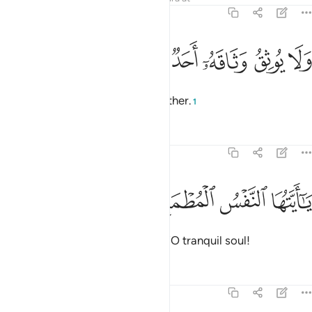
89:26
ﱗ
ﱘ
لا يوثق وثاقه احد ٢٦
ﱙ
ﱚ
ﱛ
َلَا يُوثِقُ وَثَاقَهُۥٓ أَحَدٌۭ ٢٦
and bind ˹them˺ tightly, like no other.
1
Tafsirs
Lessons
Reflections
89:27
ﱜ
ﱝ
ا ايتها النفس المطمينة ٢٧
ﱞ
ﱟ
َـٰٓأَيَّتُهَا ٱلنَّفْسُ ٱلْمُطْمَئِنَّةُ ٢٧
˹Allah will say to the righteous,˺ “O tranquil soul!
Tafsirs
Lessons
Reflections
89:28