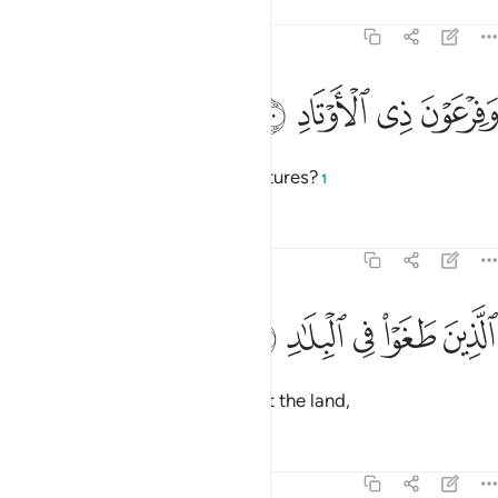
Tafsirs
Lessons
Reflections
89:10
ﱿ
ﲀ
فرعون ذي الاوتاد ١٠
ﲁ
ﲂ
َفِرْعَوْنَ ذِى ٱلْأَوْتَادِ ١٠
and the Pharaoh of mighty structures?
1
Tafsirs
Lessons
Reflections
89:11
ﲃ
ﲄ
ﲅ
لذين طغوا في البلاد ١١
ﲆ
ﲇ
لَّذِينَ طَغَوْا۟ فِى ٱلْبِلَـٰدِ ١١
They all transgressed throughout the land,
Tafsirs
Lessons
Reflections
89:12