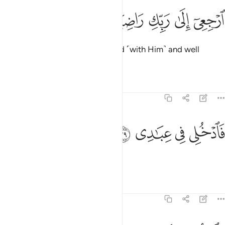
ﱠ
ﱡ
ﱢ
رجعي الى ربك راضية مرضية ٢٨
ﱣ
ﱤ
ﱥ
رْجِعِىٓ إِلَىٰ رَبِّكِ رَاضِيَةًۭ مَّرْضِيَّةًۭ ٢٨
Return to your Lord, well pleased ˹with Him˺ and well
pleasing ˹to Him˺.
Tafsirs
Lessons
Reflections
89:29
ﱦ
ﱧ
ادخلي في عبادي ٢٩
ﱨ
ﱩ
َٱدْخُلِى فِى عِبَـٰدِى ٢٩
So join My servants,
Tafsirs
Lessons
Reflections
89:30
ادخلي جنتي ٣٠