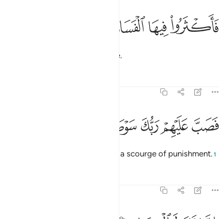
ﲈ
اكثروا فيها الفساد ١٢
ﲉ
ﲊ
ﲋ
َأَكْثَرُوا۟ فِيهَا ٱلْفَسَادَ ١٢
spreading much corruption there.
Tafsirs
Lessons
Reflections
89:13
ﲌ
ﲍ
ﲎ
صب عليهم ربك سوط عذاب ١٣
ﲏ
ﲐ
ﲑ
َصَبَّ عَلَيْهِمْ رَبُّكَ سَوْطَ عَذَابٍ ١٣
So your Lord unleashed on them a scourge of punishment.
1
Tafsirs
Lessons
Reflections
89:14
ن ربك لبالمرصاد ١٤