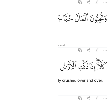
89:20
ﲿ
ﳀ
تحبون المال حبا جما ٢٠
ﳁ
ﳂ
ﳃ
َتُحِبُّونَ ٱلْمَالَ حُبًّۭا جَمًّۭا ٢٠
and love wealth fervently.
Tafsirs
Lessons
Reflections
Qira'at
89:21
ﳄﳅ
ﳆ
ﳇ
لا اذا دكت الارض دكا دكا ٢١
ﳈ
ﳉ
ﳊ
ﳋ
َلَّآ إِذَا دُكَّتِ ٱلْأَرْضُ دَكًّۭا دَكًّۭا ٢١
Enough! When the earth is entirely crushed over and over,
Tafsirs
Lessons
Reflections
89:22