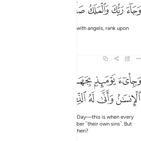
ﳌ
ﳍ
جاء ربك والملك صفا صفا ٢٢
ﳎ
ﳏ
ﳐ
ﳑ
َجَآءَ رَبُّكَ وَٱلْمَلَكُ صَفًّۭا صَفًّۭا ٢٢
and your Lord comes ˹to judge˺ with angels, rank upon
rank,
Tafsirs
Lessons
Reflections
89:23
ﱁ
ﱂ
ﱃﱄ
ﱅ
جيء يوميذ بجهنم يوميذ يتذكر الانسان وانى له الذكرى ٢٣
ﱆ
َجِا۟ىٓءَ يَوْمَئِذٍۭ بِجَهَنَّمَ ۚ يَوْمَئِذٍۢ يَتَذَكَّرُ ٱلْإِنسَـٰنُ وَأَنَّىٰ لَ
ﱇ
ﱈ
ﱉ
ﱊ
ﱋ
and Hell is brought forth on that Day—this is when every
˹disbelieving˺ person will remember ˹their own sins˺. But
what is the use of remembering then?