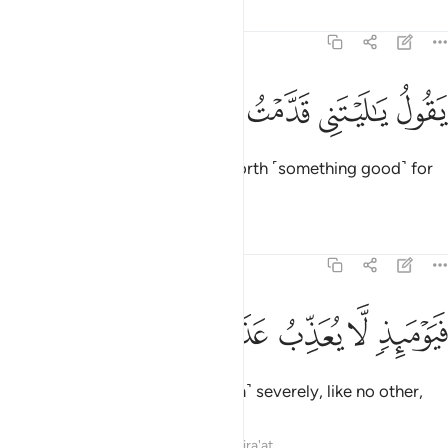
Tafsirs
Lessons
Reflections
89:24
ﱌ
ﱍ
قول يا ليتني قدمت لحياتي ٢٤
ﱎ
ﱏ
ﱐ
َقُولُ يَـٰلَيْتَنِى قَدَّمْتُ لِحَيَاتِى ٢٤
They will cry, “I wish I had sent forth ˹something good˺ for
my ˹true˺ life.”
Tafsirs
Lessons
Reflections
89:25
ﱑ
ﱒ
يوميذ لا يعذب عذابه احد ٢٥
ﱓ
ﱔ
ﱕ
ﱖ
َيَوْمَئِذٍۢ لَّا يُعَذِّبُ عَذَابَهُۥٓ أَحَدٌۭ ٢٥
On that Day He will punish ˹them˺ severely, like no other,
Tafsirs
Lessons
Reflections
Qira'at