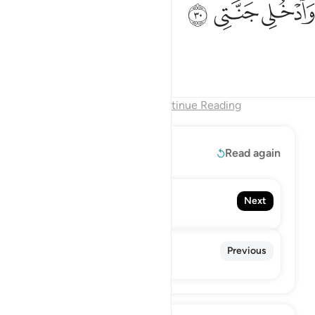
ﱪ
ﱫ
ﱬ
َٱدْخُلِى جَنَّتِى ٣٠
and enter My Paradise.”
Tafsirs
Lessons
Reflections
End of Chapter
Continue Reading
Read More
Read again
90. Al-Balad
Next
The City
88. Al-Ghashiyah
Previous
The Overwhelming