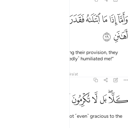
ﲢ
ﲣ
ﲤ
ﲥ
ﲦ
ﲧ
اما اذا ما ابتلاه فقدر عليه رزقه فيقول ربي اهانن ١٦
ﲨ
ﲩ
ﲪ
َأَمَّآ إِذَا مَا ٱبْتَلَىٰهُ فَقَدَرَ عَلَيْهِ رِزْقَهُۥ فَيَقُولُ رَبِّىٓ أَهَـٰنَنِ ١٦
ﲫ
ﲬ
But when He tests them by limiting their provision, they
protest, “My Lord has ˹undeservedly˺ humiliated me!”
Tafsirs
Lessons
Reflections
Qira'at
89:17
ﲭﲮ
ﲯ
ﲰ
لا بل لا تكرمون اليتيم ١٧
ﲱ
ﲲ
ﲳ
َلَّا ۖ بَل لَّا تُكْرِمُونَ ٱلْيَتِيمَ ١٧
Absolutely not! In fact, you are not ˹even˺ gracious to the
orphan,