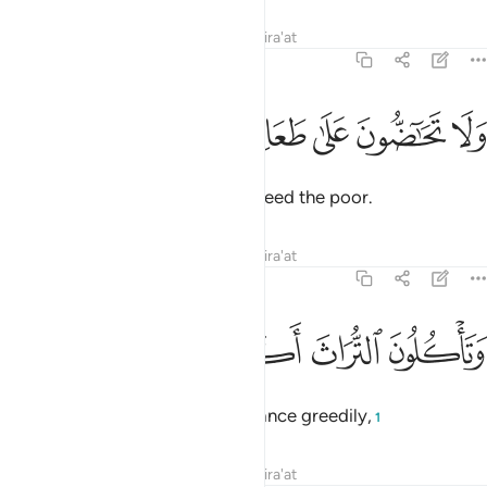
Tafsirs
Lessons
Reflections
Qira'at
89:18
ﲴ
ﲵ
ﲶ
لا تحاضون على طعام المسكين ١٨
ﲷ
ﲸ
ﲹ
َلَا تَحَـٰٓضُّونَ عَلَىٰ طَعَامِ ٱلْمِسْكِينِ ١٨
nor do you urge one another to feed the poor.
Tafsirs
Lessons
Reflections
Qira'at
89:19
ﲺ
تاكلون التراث اكلا لما ١٩
ﲻ
ﲼ
ﲽ
ﲾ
َتَأْكُلُونَ ٱلتُّرَاثَ أَكْلًۭا لَّمًّۭا ١٩
And you devour ˹others’˺ inheritance greedily,
1
Tafsirs
Lessons
Reflections
Qira'at