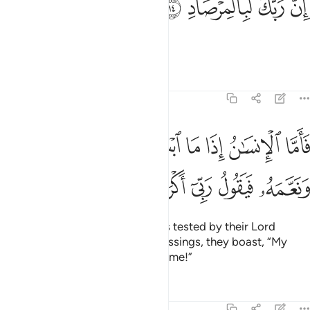
ﲒ
ﲓ
ﲔ
ﲕ
ِنَّ رَبَّكَ لَبِٱلْمِرْصَادِ ١٤
˹For˺ your Lord is truly vigilant.
Tafsirs
Lessons
Reflections
89:15
ﲖ
ﲗ
ﲘ
ﲙ
ﲚ
ﲛ
اما الانسان اذا ما ابتلاه ربه فاكرمه ونعمه فيقول ربي اكرمن ١٥
ﲜ
َأَمَّا ٱلْإِنسَـٰنُ إِذَا مَا ٱبْتَلَىٰهُ رَبُّهُۥ فَأَكْرَمَهُۥ وَنَعَّمَهُۥ فَيَقُولُ رَبِّىٓ أَكْرَمَنِ ١٥
ﲝ
ﲞ
ﲟ
ﲠ
ﲡ
Now, whenever a human being is tested by their Lord
through ˹His˺ generosity and blessings, they boast, “My
Lord has ˹deservedly˺ honoured me!”
Tafsirs
Lessons
Reflections
89:16