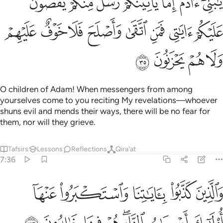
ﲛ
ﲜ
ﲝ
ﲞ
ﲟ
ﲠ
ﲡ
َـٰبَنِىٓ ءَادَمَ إِمَّا يَأْتِيَنَّكُمْ رُسُلٌۭ مِّنكُمْ يَقُصُّونَ عَلَيْكُمْ ءَايَـٰتِى ۙ فَمَنِ ٱتَّقَىٰ وَأَص
ﲢ
ﲣ
ﲤ
ﲥ
ﲦ
ﲧ
ﲨ
ﲩ
ﲪ
ﲫ
ﲬ
ﲭ
O children of Adam! When messengers from among
yourselves come to you reciting My revelations—whoever
shuns evil and mends their ways, there will be no fear for
them, nor will they grieve.
Tafsirs
Lessons
Reflections
Qira'at
7:36
ﲮ
ﲯ
ﲰ
ﲱ
ﲲ
الذين كذبوا باياتنا واستكبروا عنها اولايك اصحاب النار هم فيها خالدون ٣٦
َٱلَّذِينَ كَذَّبُوا۟ بِـَٔايَـٰتِنَا وَٱسْتَكْبَرُوا۟ عَنْهَآ أُو۟لَـٰٓئِكَ أَصْحَـٰبُ ٱلنَّارِ ۖ هُمْ فِيهَا خَـٰلِدُونَ ٦