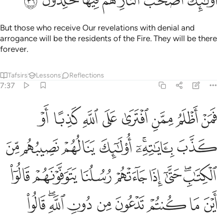
ﲳ
ﲴ
ﲵﲶ
ﲷ
ﲸ
ﲹ
ﲺ
But those who receive Our revelations with denial and
arrogance will be the residents of the Fire. They will be there
forever.
Tafsirs
Lessons
Reflections
7:37
ﲻ
ﲼ
ﲽ
ﲾ
ﲿ
ﳀ
ﳁ
ﳂ
من اظلم ممن افترى على الله كذبا او كذب باياته اولايك ينالهم نصيبهم 
َمَنْ أَظْلَمُ مِمَّنِ ٱفْتَرَىٰ عَلَى ٱللَّهِ كَذِبًا أَوْ كَذَّبَ بِـَٔايَـٰتِهِۦٓ ۚ أُو۟لَـٰٓئِكَ يَنَ
ﳃ
ﳄﳅ
ﳆ
ﳇ
ﳈ
ﳉ
ﳊﳋ
ﳌ
ﳍ
ﳎ
ﳏ
ﳐ
ﳑ
ﳒ
ﳓ
ﳔ
ﳕ
ﳖ
ﳗ
ﳘﳙ
ﳚ