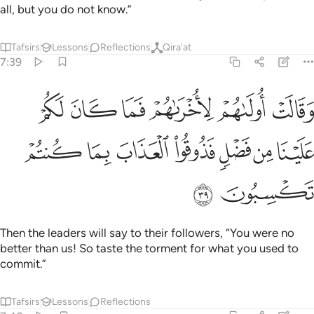
all, but you do not know.”
Tafsirs
Lessons
Reflections
Qira'at
7:39
ﱭ
ﱮ
ﱯ
ﱰ
ﱱ
ﱲ
قالت اولاهم لاخراهم فما كان لكم علينا من فضل فذوقوا العذاب بما كن
َقَالَتْ أُولَىٰهُمْ لِأُخْرَىٰهُمْ فَمَا كَانَ لَكُمْ عَلَيْنَا مِن فَضْلٍۢ فَذُوقُوا۟ ٱلْعَذَابَ ب
ﱳ
ﱴ
ﱵ
ﱶ
ﱷ
ﱸ
ﱹ
ﱺ
ﱻ
Then the leaders will say to their followers, “You were no
better than us! So taste the torment for what you used to
commit.”
Tafsirs
Lessons
Reflections