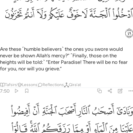
ﲧ
ﲨ
ﲩ
ﲪ
ﲫ
ﲬ
ﲭ
ﲮ
ﲯ
Are these ˹humble believers˺ the ones you swore would
never be shown Allah’s mercy?” ˹Finally, those on the
heights will be told:˺ “Enter Paradise! There will be no fear
for you, nor will you grieve.”
Tafsirs
Lessons
Reflections
Qira'at
7:50
ﲰ
ﲱ
ﲲ
ﲳ
ﲴ
ﲵ
ﲶ
نادى اصحاب النار اصحاب الجنة ان افيضوا علينا من الماء او مما رزقكم ا
َنَادَىٰٓ أَصْحَـٰبُ ٱلنَّارِ أَصْحَـٰبَ ٱلْجَنَّةِ أَنْ أَفِيضُوا۟ عَلَيْنَا مِنَ ٱل
ﲷ
ﲸ
ﲹ
ﲺ
ﲻ
ﲼ
ﲽﲾ
ﲿ