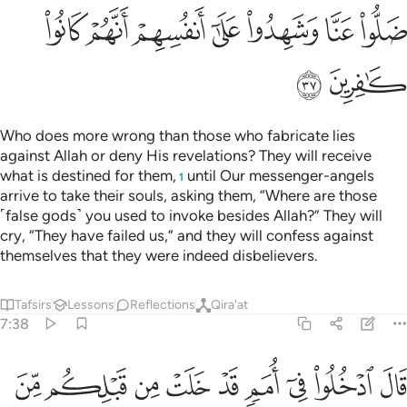
ﳛ
ﳜ
ﳝ
ﳞ
ﳟ
ﳠ
ﳡ
ﳢ
ﳣ
Who does more wrong than those who fabricate lies
against Allah or deny His revelations? They will receive
what is destined for them,
until Our messenger-angels
1
arrive to take their souls, asking them, “Where are those
˹false gods˺ you used to invoke besides Allah?” They will
cry, “They have failed us,” and they will confess against
themselves that they were indeed disbelievers.
Tafsirs
Lessons
Reflections
Qira'at
7:38
ﱁ
ﱂ
ﱃ
ﱄ
ﱅ
ﱆ
ﱇ
ﱈ
ﱉ
ال ادخلوا في امم قد خلت من قبلكم من الجن والانس في النار كلما دخلت
َالَ ٱدْخُلُوا۟ فِىٓ أُمَمٍۢ قَدْ خَلَتْ مِن قَبْلِكُم مِّنَ ٱلْجِنِّ وَٱلْإِنسِ فِى ٱلنَّارِ ۖ كُ