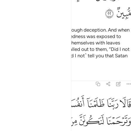
ﳢ
ﳣ
So he brought about their fall through deception. And when
they tasted of the tree, their nakedness was exposed to
them, prompting them to cover themselves with leaves
from Paradise. Then their Lord called out to them, “Did I not
forbid you from that tree and ˹did I not˺ tell you that Satan
is your sworn enemy?”
Tafsirs
Lessons
Reflections
7:23
ﱁ
ﱂ
ﱃ
ﱄ
ﱅ
ﱆ
ﱇ
ﱈ
الا ربنا ظلمنا انفسنا وان لم تغفر لنا وترحمنا لنكونن من الخاسرين ٢٣
َالَا رَبَّنَا ظَلَمْنَآ أَنفُسَنَا وَإِن لَّمْ تَغْفِرْ لَنَا وَتَرْحَمْنَا لَنَكُونَ
ﱉ
ﱊ
ﱋ
ﱌ
ﱍ