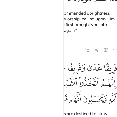
Say, ˹O Prophet,˺ “My Lord has commanded uprightness
and dedication ˹to Him alone˺ in worship, calling upon Him
with sincere devotion. Just as He first brought you into
being, you will be brought to life again.”
Tafsirs
Lessons
Reflections
7:30
ﳇ
ﳈ
ﳉ
ﳊ
ﳋ
ﳌﳍ
ريقا هدى وفريقا حق عليهم الضلالة انهم اتخذوا الشياطين اولياء من دو
َرِيقًا هَدَىٰ وَفَرِيقًا حَقَّ عَلَيْهِمُ ٱلضَّلَـٰلَةُ ۗ إِنَّهُمُ ٱتَّخَذُوا۟ ٱلشَّيَـٰطِينَ أَوْلِيَآ
ﳎ
ﳏ
ﳐ
ﳑ
ﳒ
ﳓ
ﳔ
ﳕ
ﳖ
ﳗ
ﳘ
He has guided some, while others are destined to stray.