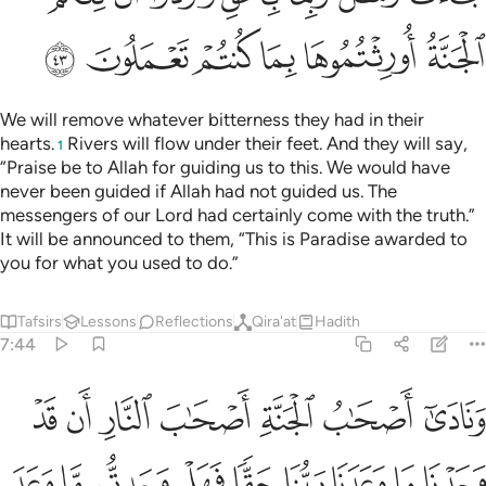
ﳔ
ﳕ
ﳖ
ﳗ
ﳘ
ﳙ
We will remove whatever bitterness they had in their
hearts.
Rivers will flow under their feet. And they will say,
1
“Praise be to Allah for guiding us to this. We would have
never been guided if Allah had not guided us. The
messengers of our Lord had certainly come with the truth.”
It will be announced to them, “This is Paradise awarded to
you for what you used to do.”
Tafsirs
Lessons
Reflections
Qira'at
Hadith
7:44
ﱁ
ﱂ
ﱃ
ﱄ
ﱅ
ﱆ
ﱇ
نادى اصحاب الجنة اصحاب النار ان قد وجدنا ما وعدنا ربنا حقا فهل وجدت
َنَادَىٰٓ أَصْحَـٰبُ ٱلْجَنَّةِ أَصْحَـٰبَ ٱلنَّارِ أَن قَدْ وَجَدْنَا مَا وَعَدَنَ
ﱈ
ﱉ
ﱊ
ﱋ
ﱌ
ﱍ
ﱎ
ﱏ
ﱐ