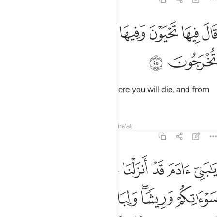
ﱜ
ﱝ
ﱞ
ﱟ
ال فيها تحيون وفيها تموتون ومنها تخرجون ٢٥
ﱠ
ﱡ
َالَ فِيهَا تَحْيَوْنَ وَفِيهَا تَمُوتُونَ وَمِنْهَا تُخْرَجُونَ ٢٥
ﱢ
ﱣ
He added, “There you will live, there you will die, and from
there you will be resurrected.”
Tafsirs
Lessons
Reflections
Qira'at
7:26
ﱤ
ﱥ
ﱦ
ﱧ
ﱨ
ﱩ
ﱪ
ا بني ادم قد انزلنا عليكم لباسا يواري سواتكم وريشا ولباس التقوى ذالك
َـٰبَنِىٓ ءَادَمَ قَدْ أَنزَلْنَا عَلَيْكُمْ لِبَاسًۭا يُوَٰرِى سَوْءَٰتِكُمْ وَرِيشًۭا ۖ وَلِبَاسُ ٱلتَّق
ﱫ
ﱬﱭ
ﱮ
ﱯ
ﱰ
ﱱﱲ