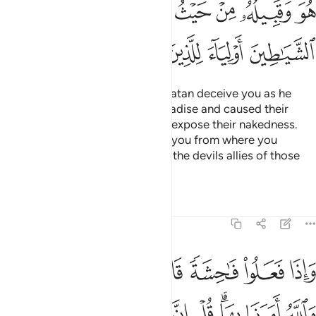
ﲌ
ﲍ
ﲎ
ﲏ
ﲐ
ﲑﲒ
ﲓ
ﲔ
ﲕ
ﲖ
ﲗ
ﲘ
ﲙ
ﲚ
O children of Adam! Do not let Satan deceive you as he
tempted your parents out of Paradise and caused their
cover to be removed in order to expose their nakedness.
Surely he and his soldiers watch you from where you
cannot see them. We have made the devils allies of those
who disbelieve.
Tafsirs
Lessons
Reflections
7:28
ﲛ
ﲜ
ﲝ
ﲞ
ﲟ
ﲠ
ﲡ
اذا فعلوا فاحشة قالوا وجدنا عليها اباءنا والله امرنا بها قل ان الله لا يا
َإِذَا فَعَلُوا۟ فَـٰحِشَةًۭ قَالُوا۟ وَجَدْنَا عَلَيْهَآ ءَابَآءَنَا وَٱللَّهُ أَمَرَنَا بِهَا ۗ قُلْ إِنَّ ٱللَّهَ
ﲢ
ﲣ
ﲤﲥ
ﲦ
ﲧ
ﲨ
ﲩ
ﲪ
ﲫﲬ