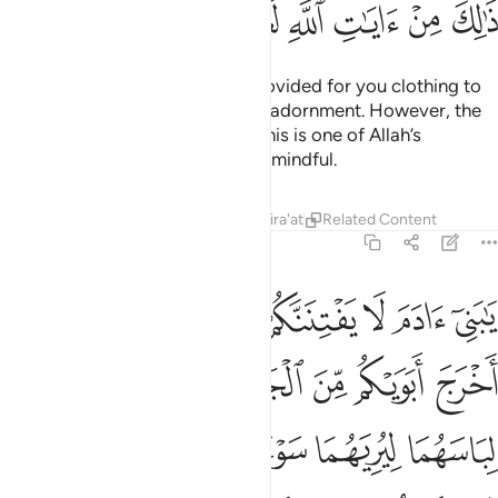
ﱳ
ﱴ
ﱵ
ﱶ
ﱷ
ﱸ
ﱹ
O children of Adam! We have provided for you clothing to
cover your nakedness and as an adornment. However, the
best clothing is righteousness. This is one of Allah’s
bounties, so perhaps you will be mindful.
Tafsirs
Lessons
Reflections
Qira'at
Related Content
7:27
ﱺ
ﱻ
ﱼ
ﱽ
ﱾ
ﱿ
ا بني ادم لا يفتننكم الشيطان كما اخرج ابويكم من الجنة ينزع عنهما لباسه
َـٰبَنِىٓ ءَادَمَ لَا يَفْتِنَنَّكُمُ ٱلشَّيْطَـٰنُ كَمَآ أَخْرَجَ أَبَوَيْكُم مِّنَ ٱلْجَنَّةِ يَنزِعُ عَنْهُمَا لِبَا
ﲀ
ﲁ
ﲂ
ﲃ
ﲄ
ﲅ
ﲆ
ﲇ
ﲈﲉ
ﲊ
ﲋ