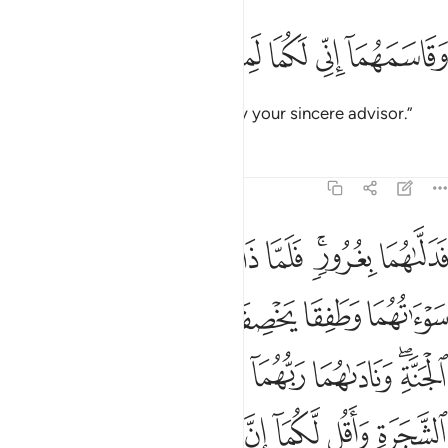
ﲿ
ﳀ
ﳁ
قاسمهما اني لكما لمن الناصحين ٢١
ﳂ
ﳃ
ﳄ
َقَاسَمَهُمَآ إِنِّى لَكُمَا لَمِنَ ٱلنَّـٰصِحِينَ ٢١
And he swore to them, “I am truly your sincere advisor.”
Tafsirs
Lessons
Reflections
7:22
ﳅ
ﳆﳇ
ﳈ
ﳉ
ﳊ
ﳋ
ﳌ
دلاهما بغرور فلما ذاقا الشجرة بدت لهما سواتهما وطفقا يخصفان عليهما
َدَلَّىٰهُمَا بِغُرُورٍۢ ۚ فَلَمَّا ذَاقَا ٱلشَّجَرَةَ بَدَتْ لَهُمَا سَوْءَٰتُهُمَا وَطَفِقَا يَخْصِفَان
ﳍ
ﳎ
ﳏ
ﳐ
ﳑ
ﳒ
ﳓﳔ
ﳕ
ﳖ
ﳗ
ﳘ
ﳙ
ﳚ
ﳛ
ﳜ
ﳝ
ﳞ
ﳟ
ﳠ
ﳡ