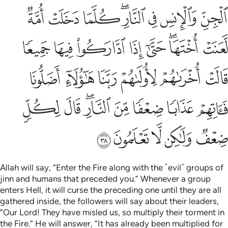
ﱊ
ﱋ
ﱌ
ﱍﱎ
ﱏ
ﱐ
ﱑ
ﱒ
ﱓﱔ
ﱕ
ﱖ
ﱗ
ﱘ
ﱙ
ﱚ
ﱛ
ﱜ
ﱝ
ﱞ
ﱟ
ﱠ
ﱡ
ﱢ
ﱣ
ﱤﱥ
ﱦ
ﱧ
ﱨ
ﱩ
ﱪ
ﱫ
ﱬ
Allah will say, “Enter the Fire along with the ˹evil˺ groups of
jinn and humans that preceded you.” Whenever a group
enters Hell, it will curse the preceding one until they are all
gathered inside, the followers will say about their leaders,
“Our Lord! They have misled us, so multiply their torment in
the Fire.” He will answer, “It has already been multiplied for