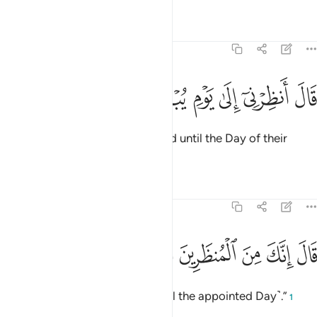
Tafsirs
Lessons
Reflections
7:14
ﱢ
ﱣ
ﱤ
ال انظرني الى يوم يبعثون ١٤
ﱥ
ﱦ
ﱧ
َالَ أَنظِرْنِىٓ إِلَىٰ يَوْمِ يُبْعَثُونَ ١٤
He appealed, “Then delay my end until the Day of their
resurrection.”
Tafsirs
Lessons
Reflections
7:15
ﱨ
ﱩ
ﱪ
ال انك من المنظرين ١٥
ﱫ
ﱬ
َالَ إِنَّكَ مِنَ ٱلْمُنظَرِينَ ١٥
Allah said, “You are delayed ˹until the appointed Day˺.”
1