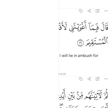
Tafsirs
Lessons
Reflections
7:16
ﱭ
ﱮ
ﱯ
ﱰ
ﱱ
ال فبما اغويتني لاقعدن لهم صراطك المستقيم ١٦
ﱲ
َالَ فَبِمَآ أَغْوَيْتَنِى لَأَقْعُدَنَّ لَهُمْ صِرَٰطَكَ ٱلْمُسْتَقِيمَ ١٦
ﱳ
ﱴ
He said, “For leaving me to stray I will lie in ambush for
them on Your Straight Path.
Tafsirs
Lessons
Reflections
Qira'at
7:17
ﱵ
ﱶ
ﱷ
ﱸ
ﱹ
ﱺ
ﱻ
ﱼ
م لاتينهم من بين ايديهم ومن خلفهم وعن ايمانهم وعن شمايلهم ولا تجد 
ُمَّ لَـَٔاتِيَنَّهُم مِّنۢ بَيْنِ أَيْدِيهِمْ وَمِنْ خَلْفِهِمْ وَعَنْ أَيْمَـٰنِهِمْ وَعَن شَمَآئِلِهِمْ ۖ وَلَا تَج