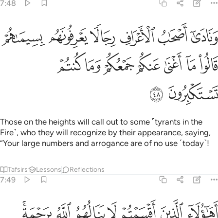
7:48
ﲐ
ﲑ
ﲒ
ﲓ
ﲔ
ﲕ
نادى اصحاب الاعراف رجالا يعرفونهم بسيماهم قالوا ما اغنى عنكم جمع
َنَادَىٰٓ أَصْحَـٰبُ ٱلْأَعْرَافِ رِجَالًۭا يَعْرِفُونَهُم بِسِيمَىٰهُمْ قَالُوا۟ مَآ أَغْنَىٰ عَنك
ﲖ
ﲗ
ﲘ
ﲙ
ﲚ
ﲛ
ﲜ
ﲝ
ﲞ
Those on the heights will call out to some ˹tyrants in the
Fire˺, who they will recognize by their appearance, saying,
“Your large numbers and arrogance are of no use ˹today˺!
Tafsirs
Lessons
Reflections
7:49
ﲟ
ﲠ
ﲡ
ﲢ
ﲣ
ﲤ
ﲥﲦ
هاولاء الذين اقسمتم لا ينالهم الله برحمة ادخلوا الجنة لا خوف عليكم ولا 
َهَـٰٓؤُلَآءِ ٱلَّذِينَ أَقْسَمْتُمْ لَا يَنَالُهُمُ ٱللَّهُ بِرَحْمَةٍ ۚ ٱدْخُلُوا۟ ٱلْجَنَّةَ لَا خَوْفٌ عَلَ