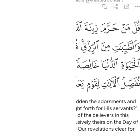
Tafsirs
Lessons
Reflections
Hadith
Related Content
7:32
ﱓ
ﱔ
ﱕ
ﱖ
ﱗ
ﱘ
ﱙ
ﱚ
ل من حرم زينة الله التي اخرج لعباده والطيبات من الرزق قل هي للذين ا
ُلْ مَنْ حَرَّمَ زِينَةَ ٱللَّهِ ٱلَّتِىٓ أَخْرَجَ لِعِبَادِهِۦ وَٱلطَّيِّبَـٰتِ مِنَ ٱلرِّزْقِ ۚ قُلْ
ﱛ
ﱜ
ﱝﱞ
ﱟ
ﱠ
ﱡ
ﱢ
ﱣ
ﱤ
ﱥ
ﱦ
ﱧ
ﱨﱩ
ﱪ
ﱫ
ﱬ
ﱭ
ﱮ
ﱯ
Ask, ˹O Prophet,˺ “Who has forbidden the adornments and
lawful provisions Allah has brought forth for His servants?”
Say, “They are for the enjoyment of the believers in this
worldly life, but they will be exclusively theirs on the Day of
Judgment.
This is how We make Our revelations clear for
1
people of knowledge.”