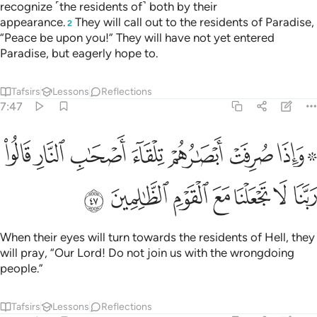
recognize ˹the residents of˺ both by their
appearance.
They will call out to the residents of Paradise,
2
“Peace be upon you!” They will have not yet entered
Paradise, but eagerly hope to.
Tafsirs
Lessons
Reflections
7:47
ﲁﲂ
ﲃ
ﲄ
ﲅ
ﲆ
ﲇ
ﲈ
اذا صرفت ابصارهم تلقاء اصحاب النار قالوا ربنا لا تجعلنا مع القوم الظا
َإِذَا صُرِفَتْ أَبْصَـٰرُهُمْ تِلْقَآءَ أَصْحَـٰبِ ٱلنَّارِ قَالُوا۟ رَبَّنَا لَا 
ﲉ
ﲊ
ﲋ
ﲌ
ﲍ
ﲎ
ﲏ
When their eyes will turn towards the residents of Hell, they
will pray, “Our Lord! Do not join us with the wrongdoing
people.”
Tafsirs
Lessons
Reflections