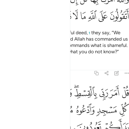
ﲭ
ﲮ
ﲯ
ﲰ
ﲱ
ﲲ
ﲳ
Whenever they commit a shameful deed,
they say, “We
1
found our forefathers doing it and Allah has commanded us
to do it.” Say, “No! Allah never commands what is shameful.
How can you attribute to Allah what you do not know?”
Tafsirs
Lessons
Reflections
7:29
ﲴ
ﲵ
ﲶ
ﲷﲸ
ﲹ
ﲺ
ﲻ
ل امر ربي بالقسط واقيموا وجوهكم عند كل مسجد وادعوه مخلصين له ال
ُلْ أَمَرَ رَبِّى بِٱلْقِسْطِ ۖ وَأَقِيمُوا۟ وُجُوهَكُمْ عِندَ كُلِّ مَسْجِدٍۢ وَٱدْعُوهُ مُخْلِصِينَ لَهُ 
ﲼ
ﲽ
ﲾ
ﲿ
ﳀ
ﳁﳂ
ﳃ
ﳄ
ﳅ
ﳆ