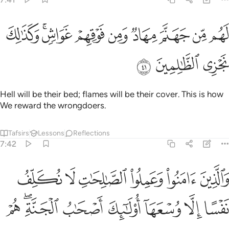
ﲕ
ﲖ
ﲗ
ﲘ
ﲙ
ﲚ
ﲛﲜ
هم من جهنم مهاد ومن فوقهم غواش وكذالك نجزي الظالمين ٤١
ﲝ
َهُم مِّن جَهَنَّمَ مِهَادٌۭ وَمِن فَوْقِهِمْ غَوَاشٍۢ ۚ وَكَذَٰلِكَ نَجْزِى ٱلظَّ
ﲞ
ﲟ
ﲠ
Hell will be their bed; flames will be their cover. This is how
We reward the wrongdoers.
Tafsirs
Lessons
Reflections
7:42
ﲡ
ﲢ
ﲣ
ﲤ
ﲥ
ﲦ
الذين امنوا وعملوا الصالحات لا نكلف نفسا الا وسعها اولايك اصحاب الجن
َٱلَّذِينَ ءَامَنُوا۟ وَعَمِلُوا۟ ٱلصَّـٰلِحَـٰتِ لَا نُكَلِّفُ نَفْسًا إِلَّا وُسْعَهَآ أُو۟لَـٰٓئِكَ أَصْحَـٰبُ ٱل
ﲧ
ﲨ
ﲩ
ﲪ
ﲫ
ﲬﲭ
ﲮ