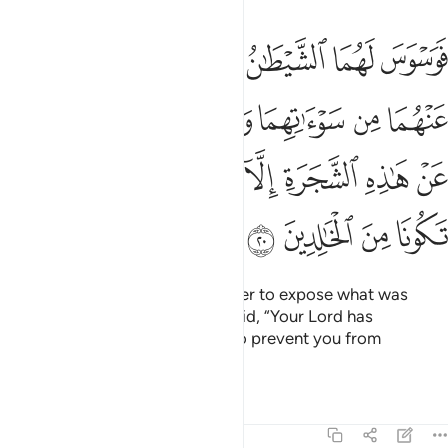
ﲥ
ﲦ
ﲧ
ﲨ
ﲩ
ﲪ
ﲫ
وسوس لهما الشيطان ليبدي لهما ما ووري عنهما من سواتهما وقال ما نهاك
َوَسْوَسَ لَهُمَا ٱلشَّيْطَـٰنُ لِيُبْدِىَ لَهُمَا مَا وُۥرِىَ عَنْهُمَا مِن سَوْءَٰتِ
ﲬ
ﲭ
ﲮ
ﲯ
ﲰ
ﲱ
ﲲ
ﲳ
ﲴ
ﲵ
ﲶ
ﲷ
ﲸ
ﲹ
ﲺ
ﲻ
ﲼ
ﲽ
ﲾ
Then Satan tempted them in order to expose what was
hidden of their nakedness. He said, “Your Lord has
forbidden this tree to you only to prevent you from
becoming angels or immortals.”
Tafsirs
Lessons
Reflections
7:21