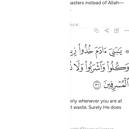
They have taken devils as their masters instead of Allah—
thinking they are ˹rightly˺ guided.
Tafsirs
Lessons
Reflections
Qira'at
7:31
ﱁ ﱂ
ﱃ
ﱄ
ﱅ
ﱆ
ﱇ
ﱈ
ا بني ادم خذوا زينتكم عند كل مسجد وكلوا واشربوا ولا تسرفوا انه لا ي
َـٰبَنِىٓ ءَادَمَ خُذُوا۟ زِينَتَكُمْ عِندَ كُلِّ مَسْجِدٍۢ وَكُلُوا۟ وَٱشْرَبُوا۟ وَلَا تُ
ﱉ
ﱊ
ﱋ
ﱌﱍ
ﱎ
ﱏ
ﱐ
ﱑ
ﱒ
O Children of Adam! Dress properly whenever you are at
worship. Eat and drink, but do not waste. Surely He does
not like the wasteful.