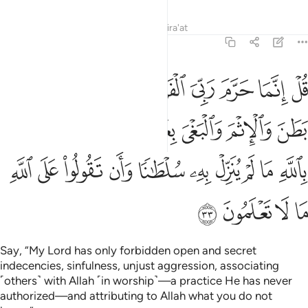
Tafsirs
Lessons
Reflections
Qira'at
7:33
ﱰ
ﱱ
ﱲ
ﱳ
ﱴ
ﱵ
ﱶ
ﱷ
ﱸ
ل انما حرم ربي الفواحش ما ظهر منها وما بطن والاثم والبغي بغير الحق و
ُلْ إِنَّمَا حَرَّمَ رَبِّىَ ٱلْفَوَٰحِشَ مَا ظَهَرَ مِنْهَا وَمَا بَطَنَ وَٱلْإِثْمَ وَٱلْبَغْىَ بِغَي
ﱹ
ﱺ
ﱻ
ﱼ
ﱽ
ﱾ
ﱿ
ﲀ
ﲁ
ﲂ
ﲃ
ﲄ
ﲅ
ﲆ
ﲇ
ﲈ
ﲉ
ﲊ
ﲋ
ﲌ
ﲍ
Say, “My Lord has only forbidden open and secret
indecencies, sinfulness, unjust aggression, associating
˹others˺ with Allah ˹in worship˺—a practice He has never
authorized—and attributing to Allah what you do not