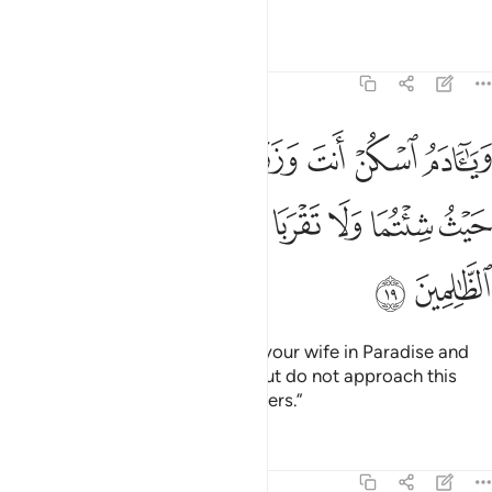
followers all together.”
Tafsirs
Lessons
Reflections
7:19
ﲔ
ﲕ
ﲖ
ﲗ
ﲘ
ﲙ
ﲚ
يا ادم اسكن انت وزوجك الجنة فكلا من حيث شيتما ولا تقربا هاذه الشجر
َيَـٰٓـَٔادَمُ ٱسْكُنْ أَنتَ وَزَوْجُكَ ٱلْجَنَّةَ فَكُلَا مِنْ حَيْثُ شِئْتُمَا وَلَا 
ﲛ
ﲜ
ﲝ
ﲞ
ﲟ
ﲠ
ﲡ
ﲢ
ﲣ
ﲤ
˹Allah said,˺ “O Adam! Live with your wife in Paradise and
eat from wherever you please, but do not approach this
tree, or else you will be wrongdoers.”
Tafsirs
Lessons
Reflections
7:20