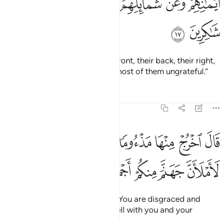
ﱽ
ﱾ
ﱿﲀ
ﲁ
ﲂ
ﲃ
ﲄ
ﲅ
I will approach them from their front, their back, their right,
their left, and then You will find most of them ungrateful.”
Tafsirs
Lessons
Reflections
7:18
ﲆ
ﲇ
ﲈ
ﲉ
ﲊﲋ
ﲌ
ﲍ
ﲎ
ال اخرج منها مذءوما مدحورا لمن تبعك منهم لاملان جهنم منكم اجمعين 
َالَ ٱخْرُجْ مِنْهَا مَذْءُومًۭا مَّدْحُورًۭا ۖ لَّمَن تَبِعَكَ مِنْهُمْ لَأَمْلَأَنَّ جَهَنَّمَ مِنكُمْ أَجْمَعِي
ﲏ
ﲐ
ﲑ
ﲒ
ﲓ
Allah said, “Get out of Paradise! You are disgraced and
rejected! I will certainly fill up Hell with you and your