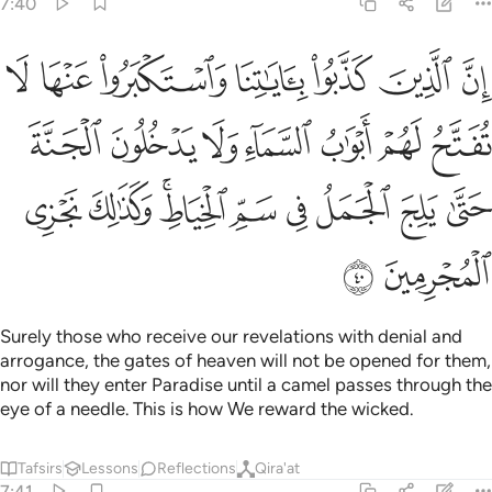
7:40
ﱼ
ﱽ
ﱾ
ﱿ
ﲀ
ﲁ
ﲂ
ن الذين كذبوا باياتنا واستكبروا عنها لا تفتح لهم ابواب السماء ولا يد
ِنَّ ٱلَّذِينَ كَذَّبُوا۟ بِـَٔايَـٰتِنَا وَٱسْتَكْبَرُوا۟ عَنْهَا لَا تُفَتَّحُ لَهُمْ أ
ﲃ
ﲄ
ﲅ
ﲆ
ﲇ
ﲈ
ﲉ
ﲊ
ﲋ
ﲌ
ﲍ
ﲎ
ﲏﲐ
ﲑ
ﲒ
ﲓ
ﲔ
Surely those who receive our revelations with denial and
arrogance, the gates of heaven will not be opened for them,
nor will they enter Paradise until a camel passes through the
eye of a needle. This is how We reward the wicked.
Tafsirs
Lessons
Reflections
Qira'at
7:41