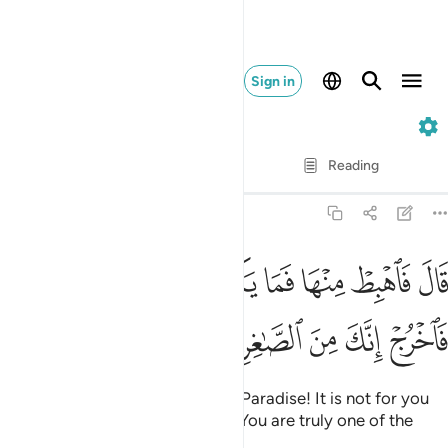
Sign in
7. Al-A'raf
Verse by Verse
Reading
Translation
: Dr. Mustafa Khattab
7:13
ﱔ
ﱕ
ﱖ
ﱗ
ﱘ
ﱙ
ﱚ
ﱛ
ﱜ
ال فاهبط منها فما يكون لك ان تتكبر فيها فاخرج انك من الصاغرين ١٣
َالَ فَٱهْبِطْ مِنْهَا فَمَا يَكُونُ لَكَ أَن تَتَكَبَّرَ فِيهَا فَٱخْرُجْ إِنَّكَ مِن
ﱝ
ﱞ
ﱟ
ﱠ
ﱡ
Allah said, “Then get down from Paradise! It is not for you
to be arrogant here. So get out! You are truly one of the
disgraced.”