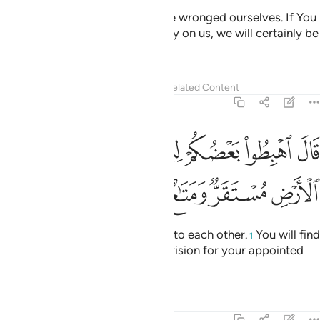
They replied, “Our Lord! We have wronged ourselves. If You
do not forgive us and have mercy on us, we will certainly be
losers.”
Tafsirs
Lessons
Reflections
Related Content
7:24
ﱎ
ﱏ
ﱐ
ﱑ
ﱒﱓ
ﱔ
ﱕ
ال اهبطوا بعضكم لبعض عدو ولكم في الارض مستقر ومتاع الى حين ٢٤
َالَ ٱهْبِطُوا۟ بَعْضُكُمْ لِبَعْضٍ عَدُوٌّۭ ۖ وَلَكُمْ فِى ٱلْأَرْضِ مُسْتَقَرٌّۭ وَمَ
ﱖ
ﱗ
ﱘ
ﱙ
ﱚ
ﱛ
Allah said, “Descend as enemies to each other.
You will find
1
in the earth a residence and provision for your appointed
stay.”
Tafsirs
Lessons
Reflections
7:25