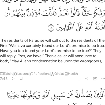
ﱑ
ﱒﱓ
ﱔ
ﱕﱖ
ﱗ
ﱘ
ﱙ
ﱚ
ﱛ
ﱜ
ﱝ
ﱞ
ﱟ
The residents of Paradise will call out to the residents of the
Fire, “We have certainly found our Lord’s promise to be true.
Have you too found your Lord’s promise to be true?” They
will reply, “Yes, we have!” Then a caller will announce to
both, “May Allah’s condemnation be upon the wrongdoers,
Tafsirs
Lessons
Reflections
Qira'at
Hadith
7:45
ﱠ
ﱡ
ﱢ
ﱣ
ﱤ
ﱥ
لذين يصدون عن سبيل الله ويبغونها عوجا وهم بالاخرة كافرون ٤٥
ﱦ
لَّذِينَ يَصُدُّونَ عَن سَبِيلِ ٱللَّهِ وَيَبْغُونَهَا عِوَجًۭا وَهُم بِٱلْـَٔاخِرَةِ كَـٰفِرُونَ ٤٥