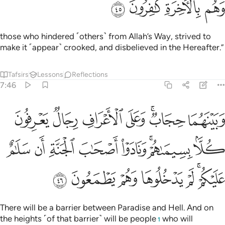
ﱧ
ﱨ
ﱩ
ﱪ
those who hindered ˹others˺ from Allah’s Way, strived to
make it ˹appear˺ crooked, and disbelieved in the Hereafter.”
Tafsirs
Lessons
Reflections
7:46
ﱫ
ﱬﱭ
ﱮ
ﱯ
ﱰ
ﱱ
بينهما حجاب وعلى الاعراف رجال يعرفون كلا بسيماهم ونادوا اصحاب ا
َبَيْنَهُمَا حِجَابٌۭ ۚ وَعَلَى ٱلْأَعْرَافِ رِجَالٌۭ يَعْرِفُونَ كُلًّۢا بِسِيمَىٰهُمْ ۚ وَنَادَوْا۟ أَصْحَـٰب
ﱲ
ﱳﱴ
ﱵ
ﱶ
ﱷ
ﱸ
ﱹ
ﱺﱻ
ﱼ
ﱽ
ﱾ
ﱿ
ﲀ
There will be a barrier between Paradise and Hell. And on
the heights ˹of that barrier˺ will be people
who will
1