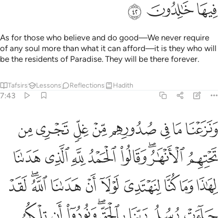
ﲯ
ﲰ
ﲱ
As for those who believe and do good—We never require
of any soul more than what it can afford—it is they who will
be the residents of Paradise. They will be there forever.
Tafsirs
Lessons
Reflections
Hadith
7:43
ﲲ
ﲳ
ﲴ
ﲵ
ﲶ
ﲷ
ﲸ
ﲹ
نزعنا ما في صدورهم من غل تجري من تحتهم الانهار وقالوا الحمد لله الذي 
َنَزَعْنَا مَا فِى صُدُورِهِم مِّنْ غِلٍّۢ تَجْرِى مِن تَحْتِهِمُ ٱلْأَنْهَـٰرُ ۖ وَقَالُوا۟ ٱلْحَمْدُ لِلّ
ﲺ
ﲻﲼ
ﲽ
ﲾ
ﲿ
ﳀ
ﳁ
ﳂ
ﳃ
ﳄ
ﳅ
ﳆ
ﳇ
ﳈ
ﳉﳊ
ﳋ
ﳌ
ﳍ
ﳎ
ﳏﳐ
ﳑ
ﳒ
ﳓ