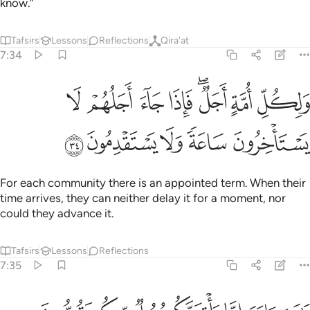
know.”
Tafsirs
Lessons
Reflections
Qira'at
7:34
ﲎ
ﲏ
ﲐﲑ
ﲒ
ﲓ
ﲔ
ﲕ
لكل امة اجل فاذا جاء اجلهم لا يستاخرون ساعة ولا يستقدمون ٣٤
َلِكُلِّ أُمَّةٍ أَجَلٌۭ ۖ فَإِذَا جَآءَ أَجَلُهُمْ لَا يَسْتَأْخِرُونَ سَاعَةًۭ ۖ وَلَا يَسْتَقْدِمُو
ﲖ
ﲗ
ﲘ
ﲙ
ﲚ
For each community there is an appointed term. When their
time arrives, they can neither delay it for a moment, nor
could they advance it.
Tafsirs
Lessons
Reflections
7:35
ا بني ادم اما ياتينكم رسل منكم يقصون عليكم اياتي فمن اتقى واصلح فل