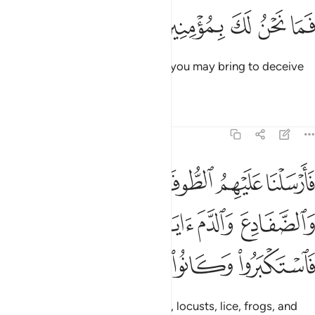
ﱢ
ﱣ
ﱤ
ﱥ
ﱦ
They said, “No matter what sign you may bring to deceive
us, we will never believe in you.”
Tafsirs
Lessons
Reflections
7:133
ﱧ
ﱨ
ﱩ
ﱪ
ﱫ
ارسلنا عليهم الطوفان والجراد والقمل والضفادع والدم ايات مفصلات فا
َأَرْسَلْنَا عَلَيْهِمُ ٱلطُّوفَانَ وَٱلْجَرَادَ وَٱلْقُمَّلَ وَٱلضَّفَادِعَ وَٱلدَّمَ ءَايَـٰتٍ
ﱬ
ﱭ
ﱮ
ﱯ
ﱰ
ﱱ
ﱲ
ﱳ
ﱴ
So We plagued them with floods, locusts, lice, frogs, and