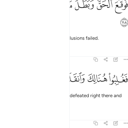
ﳇ
ﳈ
ﳉ
ﳊ
ﳋ
ﳌ
َوَقَعَ ٱلْحَقُّ وَبَطَلَ مَا كَانُوا۟ يَعْمَلُونَ ١١٨
ﳍ
So the truth prevailed and their illusions failed.
Tafsirs
Lessons
Reflections
7:119
ﳎ
ﳏ
غلبوا هنالك وانقلبوا صاغرين ١١٩
ﳐ
ﳑ
ﳒ
َغُلِبُوا۟ هُنَالِكَ وَٱنقَلَبُوا۟ صَـٰغِرِينَ ١١٩
So Pharaoh and his people were defeated right there and
put to shame.
Tafsirs
Lessons
Reflections
7:120