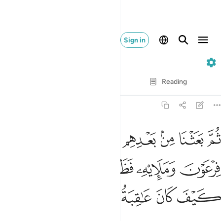
Sign in
7. Al-A'raf
Verse by Verse
Reading
Translation
: Dr. Mustafa Khattab
7:103
ﲮ
ﲯ
ﲰ
ﲱ
ﲲ
ﲳ
ﲴ
م بعثنا من بعدهم موسى باياتنا الى فرعون ومليه فظلموا بها فانظر كيف
ُمَّ بَعَثْنَا مِنۢ بَعْدِهِم مُّوسَىٰ بِـَٔايَـٰتِنَآ إِلَىٰ فِرْعَوْنَ وَمَلَإِي۟هِۦ فَ
ﲵ
ﲶ
ﲷ
ﲸﲹ
ﲺ
ﲻ
ﲼ
ﲽ
ﲾ
ﲿ