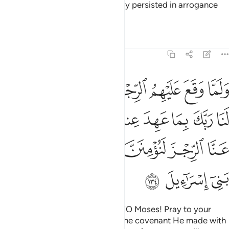
blood—all as clear signs, but they persisted in arrogance
and were a wicked people.
Tafsirs
Lessons
Reflections
7:134
ﱵ
ﱶ
ﱷ
ﱸ
ﱹ
ﱺ
ﱻ
لما وقع عليهم الرجز قالوا يا موسى ادع لنا ربك بما عهد عندك لين كشف
َلَمَّا وَقَعَ عَلَيْهِمُ ٱلرِّجْزُ قَالُوا۟ يَـٰمُوسَى ٱدْعُ لَنَا رَبَّكَ بِمَا عَهِدَ عِندَكَ ۖ لَئِن كَشَف
ﱼ
ﱽ
ﱾ
ﱿ
ﲀﲁ
ﲂ
ﲃ
ﲄ
ﲅ
ﲆ
ﲇ
ﲈ
ﲉ
ﲊ
ﲋ
ﲌ
When tormented, they pleaded, “O Moses! Pray to your
Lord on our behalf, by virtue of the covenant He made with