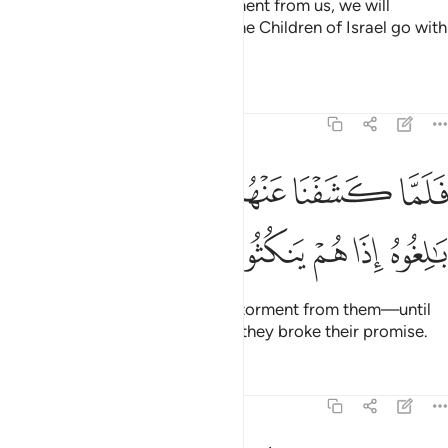
you. If you help remove this torment from us, we will
certainly believe in you and let the Children of Israel go with
you.”
Tafsirs
Lessons
Reflections
7:135
ﲍ
ﲎ
ﲏ
ﲐ
ﲑ
لما كشفنا عنهم الرجز الى اجل هم بالغوه اذا هم ينكثون ١٣٥
ﲒ
ﲓ
َلَمَّا كَشَفْنَا عَنْهُمُ ٱلرِّجْزَ إِلَىٰٓ أَجَلٍ هُم بَـٰلِغُوهُ إِذَا هُمْ يَنكُثُونَ ١٣٥
ﲔ
ﲕ
ﲖ
ﲗ
ﲘ
But as soon as We removed the torment from them—until
they met their inevitable fate
—they broke their promise.
1
Tafsirs
Lessons
Reflections
7:136