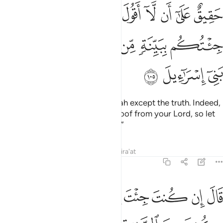
ﱁ
ﱂ
ﱃ
ﱄ
ﱅ
ﱆ
ﱇ
ﱈ
ﱉﱊ
ﱋ
قيق على ان لا اقول على الله الا الحق قد جيتكم ببينة من ربكم فارسل م
َقِيقٌ عَلَىٰٓ أَن لَّآ أَقُولَ عَلَى ٱللَّهِ إِلَّا ٱلْحَقَّ ۚ قَدْ جِئْتُكُم بِبَيِّنَةٍۢ مِّن رَّبِّكُمْ 
ﱌ
ﱍ
ﱎ
ﱏ
ﱐ
ﱑ
ﱒ
ﱓ
ﱔ
obliged to say nothing about Allah except the truth. Indeed,
I have come to you with clear proof from your Lord, so let
the children of Israel go with me.”
Tafsirs
Lessons
Reflections
Qira'at
7:106
ﱕ
ﱖ
ﱗ
ﱘ
ﱙ
ﱚ
ال ان كنت جيت باية فات بها ان كنت من الصادقين ١٠٦
ﱛ
ﱜ
َالَ إِن كُنتَ جِئْتَ بِـَٔايَةٍۢ فَأْتِ بِهَآ إِن كُنتَ مِنَ ٱلصَّـٰدِقِينَ ١٠٦