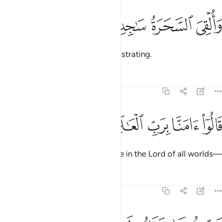
ﳓ
ﳔ
القي السحرة ساجدين ١٢٠
ﳕ
ﳖ
َأُلْقِىَ ٱلسَّحَرَةُ سَـٰجِدِينَ ١٢٠
And the magicians fell down, prostrating.
Tafsirs
Lessons
Reflections
7:121
ﱁ
ﱂ
الوا امنا برب العالمين ١٢١
ﱃ
ﱄ
ﱅ
َالُوٓا۟ ءَامَنَّا بِرَبِّ ٱلْعَـٰلَمِينَ ١٢١
They declared, “We ˹now˺ believe in the Lord of all worlds—
Tafsirs
Lessons
Reflections
7:122
ب موسى وهارون ١٢٢