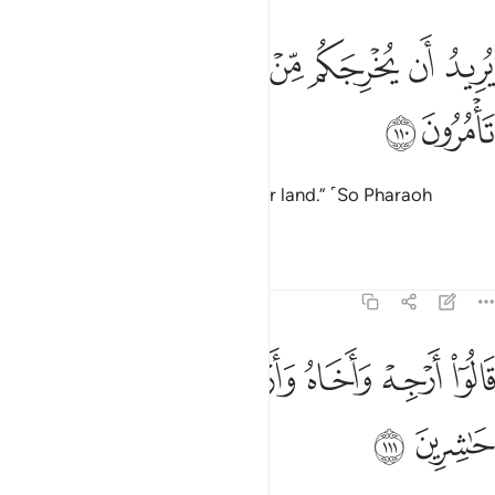
ﱹ
ﱺ
ﱻ
ﱼ
ريد ان يخرجكم من ارضكم فماذا تامرون ١١٠
ﱽﱾ
ﱿ
ُرِيدُ أَن يُخْرِجَكُم مِّنْ أَرْضِكُمْ ۖ فَمَاذَا تَأْمُرُونَ ١١٠
ﲀ
ﲁ
who seeks to drive you from your land.” ˹So Pharaoh
asked,˺ “What do you propose?”
Tafsirs
Lessons
Reflections
7:111
ﲂ
ﲃ
ﲄ
ﲅ
ﲆ
الوا ارجه واخاه وارسل في المداين حاشرين ١١١
ﲇ
َالُوٓا۟ أَرْجِهْ وَأَخَاهُ وَأَرْسِلْ فِى ٱلْمَدَآئِنِ حَـٰشِرِينَ ١١١
ﲈ
ﲉ