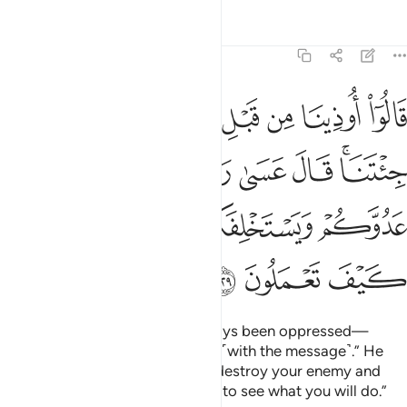
Tafsirs
Lessons
Reflections
7:129
ﲫ
ﲬ
ﲭ
ﲮ
ﲯ
ﲰ
ﲱ
ﲲ
ﲳ
الوا اوذينا من قبل ان تاتينا ومن بعد ما جيتنا قال عسى ربكم ان يهل
َالُوٓا۟ أُوذِينَا مِن قَبْلِ أَن تَأْتِيَنَا وَمِنۢ بَعْدِ مَا جِئْتَنَا ۚ قَالَ عَسَىٰ رَبُّكُمْ أَن يُهْلِ
ﲴﲵ
ﲶ
ﲷ
ﲸ
ﲹ
ﲺ
ﲻ
ﲼ
ﲽ
ﲾ
ﲿ
ﳀ
ﳁ
ﳂ
They complained, “We have always been oppressed—
before and after you came to us ˹with the message˺.” He
replied, “Perhaps your Lord will destroy your enemy and
make you successors in the land to see what you will do.”