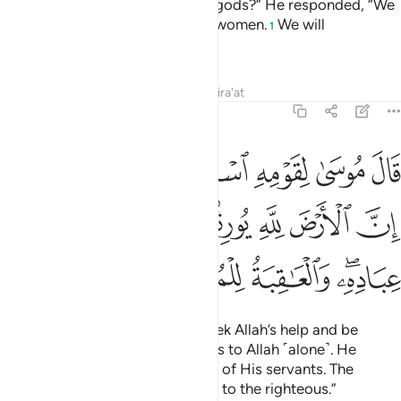
land and abandon you and your gods?” He responded, “We
will kill their sons and keep their women.
We will
1
completely dominate them.”
Tafsirs
Lessons
Reflections
Qira'at
7:128
ﲘ
ﲙ
ﲚ
ﲛ
ﲜ
ﲝﲞ
ال موسى لقومه استعينوا بالله واصبروا ان الارض لله يورثها من يشاء من 
َالَ مُوسَىٰ لِقَوْمِهِ ٱسْتَعِينُوا۟ بِٱللَّهِ وَٱصْبِرُوٓا۟ ۖ إِنَّ ٱلْأَرْضَ لِلَّهِ يُورِثُهَا مَن يَشَآءُ
ﲟ
ﲠ
ﲡ
ﲢ
ﲣ
ﲤ
ﲥ
ﲦﲧ
ﲨ
ﲩ
ﲪ
Moses reassured his people, “Seek Allah’s help and be
patient. Indeed, the earth belongs to Allah ˹alone˺. He
grants it to whoever He chooses of His servants. The
ultimate outcome belongs ˹only˺ to the righteous.”