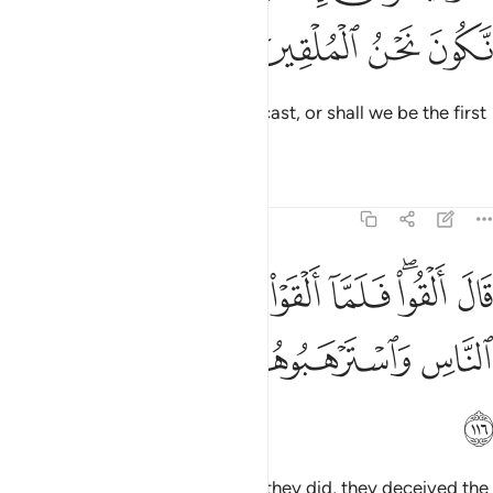
ﲨ
ﲩ
ﲪ
ﲫ
They asked, “O Moses! Will you cast, or shall we be the first
to cast?”
Tafsirs
Lessons
Reflections
7:116
ﲬ
ﲭﲮ
ﲯ
ﲰ
ﲱ
ﲲ
ال القوا فلما القوا سحروا اعين الناس واسترهبوهم وجاءوا بسحر عظيم ٦
َالَ أَلْقُوا۟ ۖ فَلَمَّآ أَلْقَوْا۟ سَحَرُوٓا۟ أَعْيُنَ ٱلنَّاسِ وَٱسْتَرْهَبُوهُمْ وَجَآءُو
ﲳ
ﲴ
ﲵ
ﲶ
ﲷ
ﲸ
Moses said, “You first.” So when they did, they deceived the