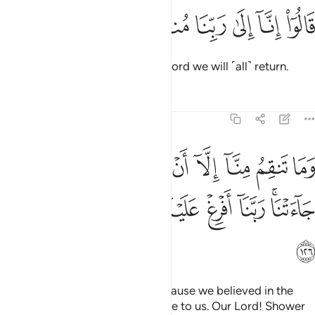
ﱩ
ﱪ
ﱫ
الوا انا الى ربنا منقلبون ١٢٥
ﱬ
ﱭ
ﱮ
َالُوٓا۟ إِنَّآ إِلَىٰ رَبِّنَا مُنقَلِبُونَ ١٢٥
They responded, “Surely to our Lord we will ˹all˺ return.
Tafsirs
Lessons
Reflections
7:126
ﱯ
ﱰ
ﱱ
ﱲ
ﱳ
ﱴ
ﱵ
ﱶ
ﱷ
ما تنقم منا الا ان امنا بايات ربنا لما جاءتنا ربنا افرغ علينا صبرا وتوفنا م
َمَا تَنقِمُ مِنَّآ إِلَّآ أَنْ ءَامَنَّا بِـَٔايَـٰتِ رَبِّنَا لَمَّا جَآءَتْنَا ۚ رَبَّنَآ أَفْرِغْ عَلَيْنَا صَبْرًۭا 
ﱸﱹ
ﱺ
ﱻ
ﱼ
ﱽ
ﱾ
ﱿ
ﲀ
Your rage towards us is only because we believed in the
signs of our Lord when they came to us. Our Lord! Shower