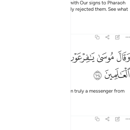
Then after them We sent Moses with Our signs to Pharaoh
and his chiefs, but they wrongfully rejected them. See what
was the end of the corruptors!
Tafsirs
Lessons
Reflections
7:104
ﳀ
ﳁ
ﳂ
ﳃ
قال موسى يا فرعون اني رسول من رب العالمين ١٠٤
ﳄ
ﳅ
ﳆ
َقَالَ مُوسَىٰ يَـٰفِرْعَوْنُ إِنِّى رَسُولٌۭ مِّن رَّبِّ ٱلْعَـٰلَمِينَ ١٠٤
ﳇ
ﳈ
And Moses said, “O Pharaoh! I am truly a messenger from
the Lord of all worlds,
Tafsirs
Lessons
Reflections
7:105