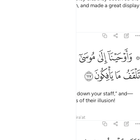
eyes of the people, stunned them, and made a great display
of magic.
Tafsirs
Lessons
Reflections
7:117
ﲹ ﲺ
ﲻ
ﲼ
ﲽ
ﲾ
ﲿﳀ
ﳁ
۞ اوحينا الى موسى ان الق عصاك فاذا هي تلقف ما يافكون ١١٧
ﳂ
۞ َأَوْحَيْنَآ إِلَىٰ مُوسَىٰٓ أَنْ أَلْقِ عَصَاكَ ۖ فَإِذَا هِىَ تَلْقَفُ مَا يَأْفِكُونَ ١١٧
ﳃ
ﳄ
ﳅ
ﳆ
Then We inspired Moses, “Throw down your staff,” and—
behold!—it devoured the objects of their illusion!
Tafsirs
Lessons
Reflections
Qira'at
7:118
وقع الحق وبطل ما كانوا يعملون ١١٨