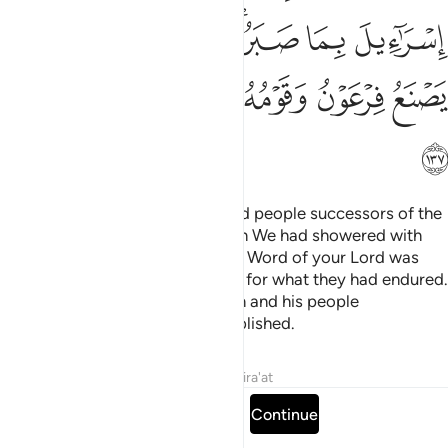
ﲷ
ﲸ
ﲹﲺ
ﲻ
ﲼ
ﲽ
ﲾ
ﲿ
ﳀ
ﳁ
ﳂ
ﳃ
ﳄ
And ˹so˺ We made the oppressed people successors of the
eastern and western lands, which We had showered with
blessings. ˹In this way˺ the noble Word of your Lord was
fulfilled for the Children of Israel for what they had endured.
And We destroyed what Pharaoh and his people
constructed and what they established.
Tafsirs
Lessons
Reflections
Qira'at
Read full surah
Continue