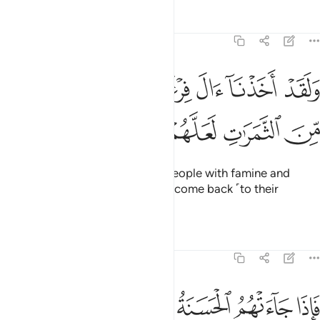
Tafsirs
Lessons
Reflections
7:130
ﳃ
ﳄ
ﳅ
ﳆ
ﳇ
لقد اخذنا ال فرعون بالسنين ونقص من الثمرات لعلهم يذكرون ١٣٠
ﳈ
َلَقَدْ أَخَذْنَآ ءَالَ فِرْعَوْنَ بِٱلسِّنِينَ وَنَقْصٍۢ مِّنَ ٱلثَّمَرَٰتِ لَعَلَّهُمْ يَذَّكَّرُونَ ١٣٠
ﳉ
ﳊ
ﳋ
ﳌ
ﳍ
Indeed, We afflicted Pharaoh’s people with famine and
shortage of crops so they might come back ˹to their
senses˺.
Tafsirs
Lessons
Reflections
7:131
ﱁ
ﱂ
ﱃ
ﱄ
ﱅ
ﱆﱇ
ﱈ
اذا جاءتهم الحسنة قالوا لنا هاذه وان تصبهم سيية يطيروا بموسى ومن معه 
َإِذَا جَآءَتْهُمُ ٱلْحَسَنَةُ قَالُوا۟ لَنَا هَـٰذِهِۦ ۖ وَإِن تُصِبْهُمْ سَيِّئَةٌۭ يَطَّيَّرُوا۟ بِمُوسَىٰ وَمَن مّ