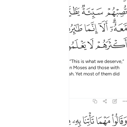
ﱉ
ﱊ
ﱋ
ﱌ
ﱍ
ﱎﱏ
ﱐ
ﱑ
ﱒ
ﱓ
ﱔ
ﱕ
ﱖ
ﱗ
ﱘ
ﱙ
In times of prosperity, they said, “This is what we deserve,”
but in adversity, they blamed it on Moses and those with
him.
Surely all is destined by Allah. Yet most of them did
1
not know.
Tafsirs
Lessons
Reflections
7:132
ﱚ
ﱛ
ﱜ
ﱝ
ﱞ
ﱟ
قالوا مهما تاتنا به من اية لتسحرنا بها فما نحن لك بمومنين ١٣٢
ﱠ
ﱡ
َقَالُوا۟ مَهْمَا تَأْتِنَا بِهِۦ مِنْ ءَايَةٍۢ لِّتَسْحَرَنَا بِهَا فَمَا نَحْنُ لَكَ بِمُؤْمِنِينَ ١٣٢