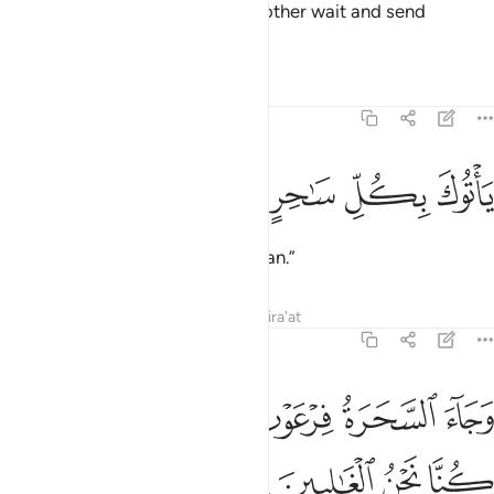
They replied, “Let him and his brother wait and send
mobilizers to all cities
Tafsirs
Lessons
Reflections
7:112
ﲊ
ﲋ
اتوك بكل ساحر عليم ١١٢
ﲌ
ﲍ
ﲎ
َأْتُوكَ بِكُلِّ سَـٰحِرٍ عَلِيمٍۢ ١١٢
to bring you every clever magician.”
Tafsirs
Lessons
Reflections
Qira'at
7:113
ﲏ
ﲐ
ﲑ
ﲒ
ﲓ
ﲔ
جاء السحرة فرعون قالوا ان لنا لاجرا ان كنا نحن الغالبين ١١٣
ﲕ
ﲖ
َجَآءَ ٱلسَّحَرَةُ فِرْعَوْنَ قَالُوٓا۟ إِنَّ لَنَا لَأَجْرًا إِن كُنَّا نَحْنُ ٱلْغَـ
ﲗ
ﲘ
ﲙ
ﲚ