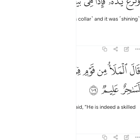
ﱨ
ﱩ
ﱪ
ﱫ
ﱬ
ﱭ
ﱮ
َنَزَعَ يَدَهُۥ فَإِذَا هِىَ بَيْضَآءُ لِلنَّـٰظِرِينَ ١٠٨
Then he drew his hand ˹out of his collar˺ and it was ˹shining˺
white for all to see.
Tafsirs
Lessons
Reflections
7:109
ﱯ
ﱰ
ﱱ
ﱲ
ﱳ
ال الملا من قوم فرعون ان هاذا لساحر عليم ١٠٩
ﱴ
ﱵ
َالَ ٱلْمَلَأُ مِن قَوْمِ فِرْعَوْنَ إِنَّ هَـٰذَا لَسَـٰحِرٌ عَلِيمٌۭ ١٠٩
ﱶ
ﱷ
ﱸ
The chiefs of Pharaoh’s people said, “He is indeed a skilled
magician,
Tafsirs
Lessons
Reflections
7:110