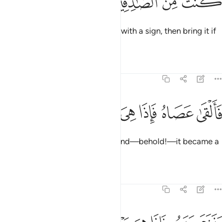
ﱝ
ﱞ
ﱟ
ﱠ
Pharaoh said, “If you have come with a sign, then bring it if
what you say is true.”
Tafsirs
Lessons
Reflections
7:107
ﱡ
ﱢ
ﱣ
القى عصاه فاذا هي ثعبان مبين ١٠٧
ﱤ
ﱥ
ﱦ
ﱧ
َأَلْقَىٰ عَصَاهُ فَإِذَا هِىَ ثُعْبَانٌۭ مُّبِينٌۭ ١٠٧
So Moses threw down his staff and—behold!—it became a
real snake.
Tafsirs
Lessons
Reflections
7:108
نزع يده فاذا هي بيضاء للناظرين ١٠٨