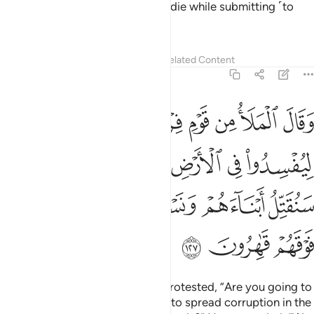
us with perseverance, and let us die while submitting ˹to
You˺.”
1
Tafsirs
Lessons
Reflections
Related Content
7:127
ﲁ
ﲂ
ﲃ
ﲄ
ﲅ
ﲆ
ﲇ
ﲈ
قال الملا من قوم فرعون اتذر موسى وقومه ليفسدوا في الارض ويذرك و
َقَالَ ٱلْمَلَأُ مِن قَوْمِ فِرْعَوْنَ أَتَذَرُ مُوسَىٰ وَقَوْمَهُۥ لِيُفْسِدُوا۟ فِى ٱلْأَرْضِ وَيَذَرَكَ وَ
ﲉ
ﲊ
ﲋ
ﲌ
ﲍﲎ
ﲏ
ﲐ
ﲑ
ﲒ
ﲓ
ﲔ
ﲕ
ﲖ
ﲗ
The chiefs of Pharaoh’s people protested, “Are you going to
leave Moses and his people free to spread corruption in the