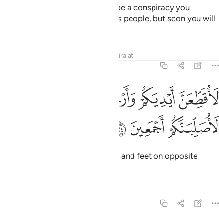
give you permission? This must be a conspiracy you
devised in the city to drive out its people, but soon you will
see.
Tafsirs
Lessons
Reflections
Qira'at
7:124
ﱠ
ﱡ
ﱢ
ﱣ
اقطعن ايديكم وارجلكم من خلاف ثم لاصلبنكم اجمعين ١٢٤
ﱤ
ﱥ
َأُقَطِّعَنَّ أَيْدِيَكُمْ وَأَرْجُلَكُم مِّنْ خِلَـٰفٍۢ ثُمَّ لَأُصَلِّبَنَّكُمْ أَجْمَعِينَ ١٢٤
ﱦ
ﱧ
ﱨ
I will certainly cut off your hands and feet on opposite
sides, then crucify you all.”
Tafsirs
Lessons
Reflections
7:125