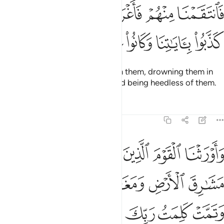
ﲙ
ﲚ
ﲛ
ﲜ
ﲝ
ﲞ
انتقمنا منهم فاغرقناهم في اليم بانهم كذبوا باياتنا وكانوا عنها غافلين ١٣٦
َٱنتَقَمْنَا مِنْهُمْ فَأَغْرَقْنَـٰهُمْ فِى ٱلْيَمِّ بِأَنَّهُمْ كَذَّبُوا۟ بِـَٔايَـٰتِنَا وَكَانُوا۟ عَنْهَا غَـٰف
ﲟ
ﲠ
ﲡ
ﲢ
ﲣ
ﲤ
So We inflicted punishment upon them, drowning them in
the sea for denying Our signs and being heedless of them.
Tafsirs
Lessons
Reflections
7:137
ﲥ
ﲦ
ﲧ
ﲨ
ﲩ
اورثنا القوم الذين كانوا يستضعفون مشارق الارض ومغاربها التي باركن
َأَوْرَثْنَا ٱلْقَوْمَ ٱلَّذِينَ كَانُوا۟ يُسْتَضْعَفُونَ مَشَـٰرِقَ ٱلْأَرْضِ وَمَغَـٰرِبَهَا ٱلَّتِى
ﲪ
ﲫ
ﲬ
ﲭ
ﲮ
ﲯﲰ
ﲱ
ﲲ
ﲳ
ﲴ
ﲵ
ﲶ