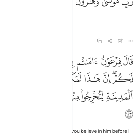
ﱆ
ﱇ
ﱈ
ﱉ
َبِّ مُوسَىٰ وَهَـٰرُونَ ١٢٢
the Lord of Moses and Aaron.”
Tafsirs
Lessons
Reflections
7:123
ﱊ
ﱋ
ﱌ
ﱍ
ﱎ
ﱏ
ﱐ
ال فرعون امنتم به قبل ان اذن لكم ان هاذا لمكر مكرتموه في المدينة ل
َالَ فِرْعَوْنُ ءَامَنتُم بِهِۦ قَبْلَ أَنْ ءَاذَنَ لَكُمْ ۖ إِنَّ هَـٰذَا لَمَكْرٌۭ مَّكَرْتُمُوهُ فِى ٱلْمَدِي
ﱑﱒ
ﱓ
ﱔ
ﱕ
ﱖ
ﱗ
ﱘ
ﱙ
ﱚ
ﱛﱜ
ﱝ
ﱞ
ﱟ
Pharaoh threatened, “How dare you believe in him before I