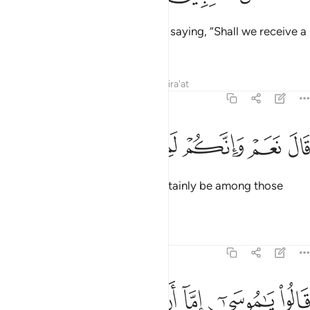
The magicians came to Pharaoh, saying, “Shall we receive a
˹suitable˺ reward if we prevail?”
Tafsirs
Lessons
Reflections
Qira'at
7:114
ﲛ
ﲜ
ال نعم وانكم لمن المقربين ١١٤
ﲝ
ﲞ
ﲟ
ﲠ
َالَ نَعَمْ وَإِنَّكُمْ لَمِنَ ٱلْمُقَرَّبِينَ ١١٤
He replied, “Yes, and you will certainly be among those
closest to me.”
Tafsirs
Lessons
Reflections
7:115
ﲡ
ﲢ
ﲣ
ﲤ
ﲥ
الوا يا موسى اما ان تلقي واما ان نكون نحن الملقين ١١٥
ﲦ
ﲧ
َالُوا۟ يَـٰمُوسَىٰٓ إِمَّآ أَن تُلْقِىَ وَإِمَّآ أَن نَّكُونَ نَحْنُ ٱلْمُلْقِينَ ١١٥