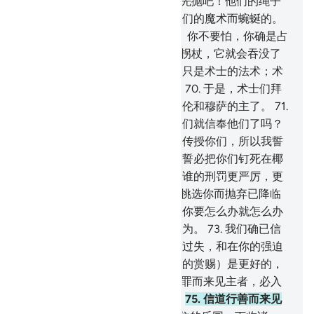
们先抛呢？
66
.
他说：还是你们先抛吧！他们的绳子
和拐杖，在他看来，好象是因他们的魔术而蜿蜒的。
67
.
穆萨就心怀畏惧。
68
.
我说：你不要怕，你确是占
优势的。
69
.
你抛下你右手里的拐杖，它就会吞没了
他们所造作的。他们所造作的，只是术士的法术；术
士们无论干什么总是不成功的。
70
.
于是，术士们拜
倒下去，他们说：我们已归信哈伦和穆萨的主了。
71
.
法老说：在我允许你们之前，你们就信奉他们了吗？
他必定是你们的头子，他把魔术传授你们，所以我誓
必交互着砍掉你们的手和脚，我誓必把你们钉死在椰
枣树干上，你们必定知道我们俩谁的刑罚更严厉，更
长久。
72
.
他们说：我们绝不愿挑选你而抛弃已降临
我们的明证和创造我们的主宰。你要怎么办就怎么办
吧！你只能在今世生活中任意而为。
73
.
我们确已信
仰我们的主，以便他赦免我们的过失，和在你的强迫
下我们表演魔术的罪行。真主（的赏赐）是更好的，
（他的刑罚）是更久的。
74
.
犯罪而来见主者，必入
火狱，在火狱里，不死也不活。
75
.
信道行善而来见