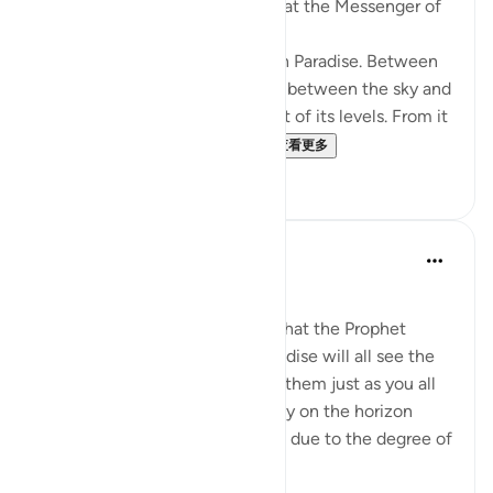
‘Ubâdah b. as-Sâmit narrates that the Messenger of
Allah (saws) said:
'There are one hundred levels in Paradise. Between
each two levels is the distance between the sky and
the earth. Firdaws is the highest of its levels. From it
gush the four rivers of Para...
查看更多
1
0
Prophetic Commentary
8年前
·
参考
节 20:75-76
Abu Sa‘eed al-Khudri narrates that the Prophet
(saws) said: 'The people of Paradise will all see the
dwellers of the sections above them just as you all
see the twinkling star passing by on the horizon
from the east or from the west, due to the degree of
virt...
查看更多