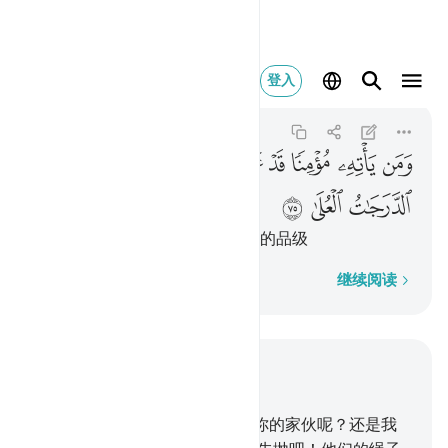
ومن ياته مومنا قد
登入
Taha
20:75
20:75
ﳕ
ﳖ
ﳗ
ﳘ
ﳙ
ﳚ
ﳛ
ﳜ
ﳝ
ﳞ
ﳟ
信道行善而来见主者，得享最高的品级
逐字逐句
继续阅读
结合上下文阅读
章 20, 页 316, Juz 16
65
.
他们说：穆萨啊！是你先抛你的家伙呢？还是我