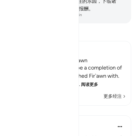
主者，得享最高的品级
76
.
--常住的乐园，下临诸
河，而永居其中。那是纯洁者的报酬。
-
Chinese Translation (Simplified) - Ma Jain
阅读《古兰经注》
Ibn Kathir (Abridged)
The Magicians admonish Fir`awn
The clear intent of this is to be a completion of
what the magicians admonished Fir`awn with.
They warned him of the ven
…
阅读更多
更多经注
课程
Prophetic Commentary
8年前
·
参考
节 20:75-76