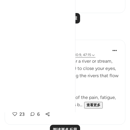
0
0
阅读更多课程
反思
A Siddiqui
6年前
·
参考
章 108 和 节 5:85, 20:75-76, 10:9, 47:15
Next time you go for a hike near a river or stream,
take a few minutes (if it's safe!) to close your eyes,
and imagine that you are hearing the rivers that flow
in Jennah.
Imagine, for a moment, that all of the pain, fatigue,
and heatbreak of this dunya has b...
查看更多
23
6
阅读更多反思