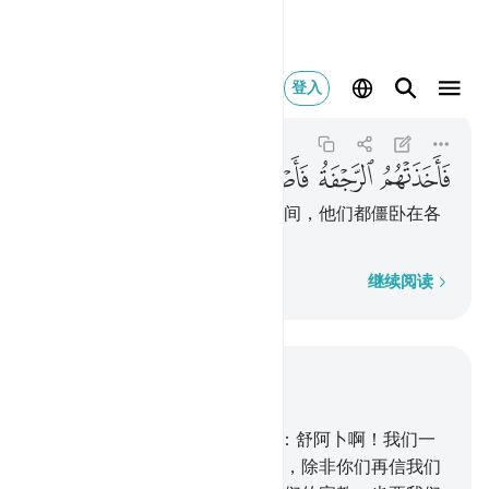
فاخذتهم الرجفة فا
登入
Al-A'raf
7:91
7:91
ﲕ
ﲖ
ﲗ
ﲘ
ﲙ
ﲚ
ﲛ
于是，地震袭击了他们，顷刻之间，他们都僵卧在各
人的家里。
逐字逐句
继续阅读
结合上下文阅读
章 7, 页 162, Juz 9
88
.
他的宗族中骄傲的贵族们说：舒阿卜啊！我们一
定要把你和你的信徒们逐出城外，除非你们再信我们