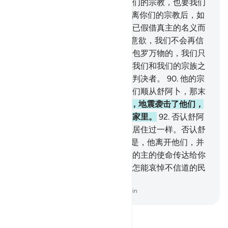
的宗教。他说：即使我们厌恶你们的宗教，也要我们
再信奉它吗？
89
.
真主使我们脱离你们的宗教后，如
果我们再去信它，那末，我们确已假借真主的名义而
造谣了。除非真主--我们的主--意欲，我们不会再信
你们的宗教。我们的主的知觉是包罗万物的，我们只
信托真主。我们的主啊！求你在我们和我们的宗族之
间依真理而判决吧，你是至善的判决者。
90
.
他的宗
族中不信道的贵族们说：如果你们顺从舒阿卜，那末
你们一定是亏折的人。
91
.
于是，地震袭击了他们，
顷刻之间，他们都僵卧在各人的家里。
92
.
否认舒阿
卜的人，好像没有在那个城市里居住过一样。否认舒
阿卜的人，确是亏折的。
93
.
于是，他离开他们，并
且说：我的宗族啊！我确已把我的主的使命传达给你
们了，并向你们提出了忠告。我怎能哀悼不信道的民
众呢！
-
Chinese Translation (Simplified) - Ma Jain
阅读《古兰经注》