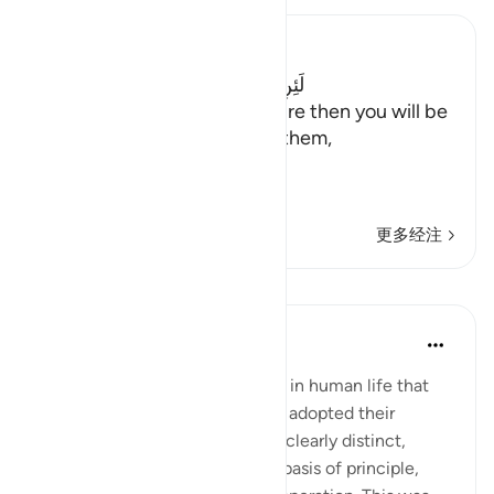
Ibn Kathir (Abridged)
لَئِنِ اتَّبَعْتُمْ شُعَيْبًا إِنَّكُمْ إِذاً لَّخَـسِرُونَ
("If you follow Shu`ayb, be sure then you will be
the losers!") Allah answered them,
فَأَخَ
…
阅读更多
更多经注
课程
In the Shade of the Quran
31周前
·
参考
节 7:91
A rule that God has established in human life that
when truth and falsehood have adopted their
respective stands and become clearly distinct,
confronting each other on the basis of principle,