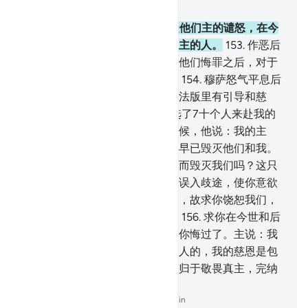
章 7, 页 169, Juz 9
152
.
奉牛犊为神灵的人们，将受他们主的谴怒，在今
世必受凌辱。我这样报酬诬蔑真主的人。
153
.
作恶后
能悔改，而且信道者，你的主在他们悔罪之后，对于
他们确是至赦的，确是至慈的。
154
.
穆萨怒气平息后
把法版拾了起来。对于敬畏者，法版里有引导和慈
恩。
155
.
穆萨从他的宗族中拣选了7十个人来赴我的
约会；当他们为地震所袭击的时候，他说：我的主
啊！假若你意欲，那末，以前你早已毁灭他们和我。
难道你要为我们中的愚人的行为而毁灭我们吗？这只
是你的考验，你借此使你意欲者误入歧途，使你意欲
者走上正道。你是我们的保护者，故求你饶恕我们，
慈悯我们。你是最善的饶恕者。
156
.
求你在今世和后
世为我们注定幸福，我们确已对你悔过了。主说：我
的刑罚，是用去惩治我欲惩治的人的，我的慈恩是包
罗万物的。我将注定以我的慈恩归于敬畏真主，完纳
天课，而且信仰我的迹象者。
-
Chinese Translation (Simplified) - Ma Jain