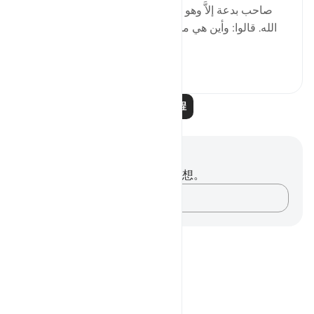
ﺻﺎﺣﺐ ﺑﺪﻋﺔ ﺇﻻَّ ﻭﻫﻮ ﻳﺠﺪ ﺫﻟَّﺔ ﺗﻐﺸﺎﻩ، ﻗﺎﻝ: ﻭﻫﻲ ﻓﻲ ﻛﺘﺎﺏ
اﻟﻠﻪ. ﻗﺎﻟﻮا: ﻭﺃﻳﻦ ﻫﻲ ﻣﻦ ﻛﺘﺎﺏ اﻟﻠﻪ؟ ﻗﺎﻝ: ﺃﻣﺎ ﺳﻤﻌﺘﻢ ﻗﻮﻟﻪ
ﺗﻌﺎﻟﻰ: {إِنَّ الَّذِينَ اتَّخَذُو...
查看更多
3
0
阅读更多课程
笔记与反思
你对这节经文没有任何笔记或感想。
记录你的想法……