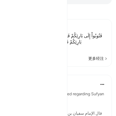
阅读《古兰经注》
Ibn Kathir (Abridged)
فَتُوبُواْ إِلَى بَارِئِكُمْ فَاقْتُلُواْ أَنفُسَكُمْ ذَلِكُمْ خَيْرٌ لَّكُمْ عِندَ
بَارِئِكُمْ فَتَابَ عَلَيْكُمْ إِنَّهُ هُوَ التَّوَّابُ الرَّحِيمُ
…
阅读更多
更多经注
课程
Tulayhah Tafsir Translations
5年前
·
参考
节 7:152
The following report was narrated regarding Sufyan
ibn 'Uyaynah:
[ﻗﺎﻝ الإمام ﺳﻔﻴﺎﻥ ﺑﻦ ﻋﻴﻴﻨﺔ رحمه الله: ' ﻟﻴﺲ ﻓﻲ اﻷﺭﺽ