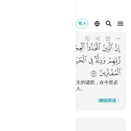
ان الذين اتخذوا الع
登入
Al-A'raf
7:152
7:152
ﱹ
ﱺ
ﱻ
ﱼ
ﱽ
ﱾ
ﱿ
ﲀ
ﲁ
ﲂ
ﲃ
ﲄﲅ
ﲆ
ﲇ
ﲈ
ﲉ
奉牛犊为神灵的人们，将受他们主的谴怒，在今世必
受凌辱。我这样报酬诬蔑真主的人。
逐字逐句
继续阅读
结合上下文阅读