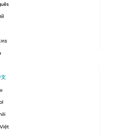
 of what the magicians admonished
定
guês
 of Allah and His eternal and
我
im to seek Allah's eternal and endless
ий
的
任
们
（
ไทย
更多经注
罪
e
反思
75
乐
-
Ch
A Siddiqui
中文
6年前
·
参考
章 108 和 节 5:85, 20:75-76, 10:9, 47:15
笔
u
Next time you go for a hike near a river or
你
stream, take a few minutes (if it's safe!) to
ol
close your eyes, and imagine that you are
ili
hearing the rivers that flow in Jennah.
Việt
Imagine, for a moment, that all of the