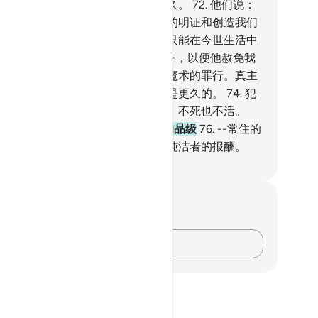
知道我们俩谁的刑罚更严厉，更长久。
72
.
他们说：
们绝不愿挑选你而抛弃已降临我们的明证和创造我们
主宰。你要怎么办就怎么办吧！你只能在今世生活中
意而为。
73
.
我们确已信仰我们的主，以便他赦免我
的过失，和在你的强迫下我们表演魔术的罪行。真主
的赏赐）是更好的，（他的刑罚）是更久的。
74
.
犯
而来见主者，必入火狱，在火狱里，不死也不活。
.
信道行善而来见主者，得享最高的品级
76
.
--常住的
园，下临诸河，而永居其中。那是纯洁者的报酬。
inese Translation (Simplified) - Ma Jain
记与反思
对这节经文没有任何笔记或感想。
记录你的想法……