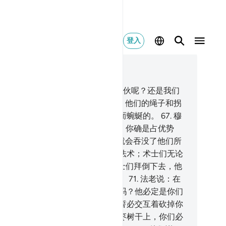
登入
合上下文阅读
0, 页 316, Juz 16
.
他们说：穆萨啊！是你先抛你的家伙呢？还是我们
抛呢？
66
.
他说：还是你们先抛吧！他们的绳子和拐
，在他看来，好象是因他们的魔术而蜿蜒的。
67
.
穆
就心怀畏惧。
68
.
我说：你不要怕，你确是占优势
。
69
.
你抛下你右手里的拐杖，它就会吞没了他们所
作的。他们所造作的，只是术士的法术；术士们无论
什么总是不成功的。
70
.
于是，术士们拜倒下去，他
说：我们已归信哈伦和穆萨的主了。
71
.
法老说：在
允许你们之前，你们就信奉他们了吗？他必定是你们
头子，他把魔术传授你们，所以我誓必交互着砍掉你
的手和脚，我誓必把你们钉死在椰枣树干上，你们必