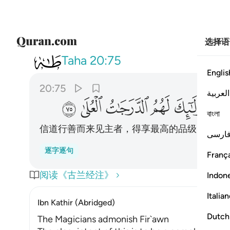
选择语
020
ومن ياته مومنا قد عمل الصال
Taha
20:75
Englis
20:75
العربية
ﳛ
ﳜ
ﳝ
ﳞ
ﳟ
বাংলা
信道行善而来见主者，得享最高的品级
ارسی
逐字逐句
França
阅读《古兰经注》
Indon
Italia
Ibn Kathir (Abridged)
Dutch
The Magicians admonish Fir`awn