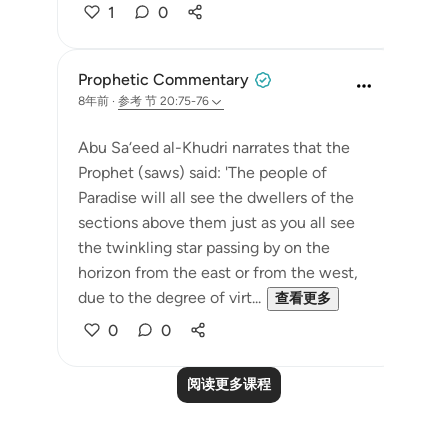
1
0
Prophetic Commentary
8年前
·
参考
节 20:75-76
Abu Sa‘eed al-Khudri narrates that the
Prophet (saws) said: 'The people of
Paradise will all see the dwellers of the
sections above them just as you all see
the twinkling star passing by on the
horizon from the east or from the west,
due to the degree of virt...
查看更多
0
0
阅读更多课程