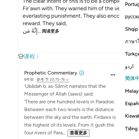
The clear intent of this is to be a completion
Portu
Fir`awn with. They warned him of the vengeance
everlasting punishment. They also encouraged h
русск
reward. They said,
Shqip
إِنَّهُ مَن
…
阅读更多
ภาษา
Türkç
课程
اردو
Prophetic Commentary
简体
8年前
·
参考
节 20:75-76
‘Ubâdah b. as-Sâmit narrates that the
Melay
Messenger of Allah (saws) said:
'There are one hundred levels in Paradise.
Españ
Between each two levels is the distance
Kiswah
between the sky and the earth. Firdaws is
the highest of its levels. From it gush the
Tiếng 
four rivers of Para...
查看更多