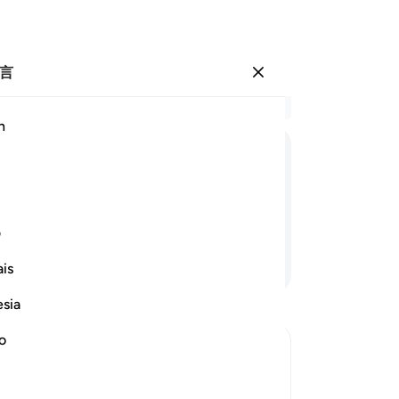
言
登入
结
h
章 2
65
ﳕ
ﳖ
ﳗ
ﳘ
ﳙ
ﳚ
先
杖
萨
ف
的
继续阅读
is
造
干
esia
们
我
no
的
们