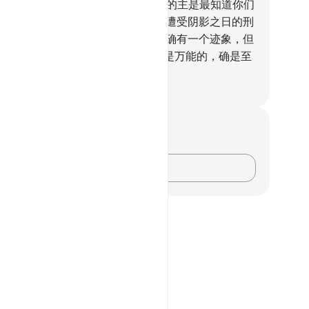
，如果你是诚实的。
188
.
他说：我的主是最知道你们
行为的。
189
.
他们否认他，他们就遭受阴影之日的刑
。那确是重大日的刑罚。
190
.
此中确有一个迹象，但
们大半是不信道的。
191
.
你的主确是万能的，确是至
的。
inese Translation (Simplified) - Ma Jain
记与反思
对这节经文没有任何笔记或感想。
记录你的想法……