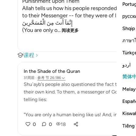
Punishment upon Them
Portu
Allah tells us how his people responded, and h
to their Messenger -- for they were of like min
русск
إِنَّمَآ أَنتَ مِنَ الْمُسَحَّرِينَ
Shqip
(You are only o
…
阅读更多
ภาษา
Türkç
课程
اردو
In the Shade of the Quran
简体
31周前
·
参考
节 26:186
Shu`ayb's people also questioned the fact that he 
Melay
their own kind. To them, a messenger of God should
telling lies:
Españ
Kiswah
"You are only a human being like us! And, indeed, we
0
0
18
Tiếng 