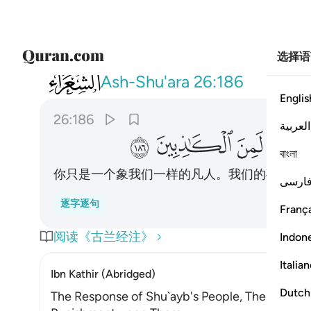
选择语
026
وما انت الا بشر مثلنا وان نظنك لمن الكاذبين ٦
Ash-Shu'ara
26:186
Englis
26:186
العربية
ﱔ
ﱕ
ﱖ
বাংলা
你只是一个象我们一样的凡人。我们的确认为
ارسی
逐字逐句
França
阅读《古兰经注》
Indon
Italia
Ibn Kathir (Abridged)
Dutch
The Response of Shu`ayb's People, Their Disbel