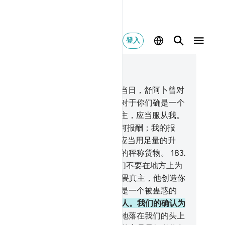
登入
合上下文阅读
6, 页 375, Juz 19
6
.
丛林的居民，曾否认使者。
177
.
当日，舒阿卜曾对
们说：你们怎么不敬畏呢？
178
.
我对于你们确是一个
实的使者。
179
.
故你们应当敬畏真主，应当服从我。
0
.
我不为传达使命而向你们索取任何报酬；我的报
，只归全世界的主负担。
181
.
你们应当用足量的升
，不要克扣。
182
.
你们应当以公平的秤称货物。
183
.
们不要克扣他人所应得的财物。你们不要在地方上为
作歹，摆弄是非。
184
.
你们应当敬畏真主，他创造你
和古老的世代。
185
.
他们说：你只是一个被蛊惑的
。
186
.
你只是一个象我们一样的凡人。我们的确认为
是一个说谎的。
187
.
你使天一块块地落在我们的头上