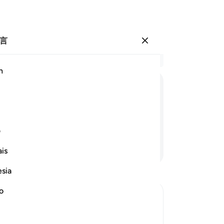
言
登入
结
h
章 2
17
ﱍ
ﱎ
ﱏ
ﱐ
ﱑ
ﱒ
ﱓ
他
忠
你是一个说谎的。
18
ف
酬
继续阅读
is
斗
你
esia
非
们
no
人
ief in Him and the coming of the
你