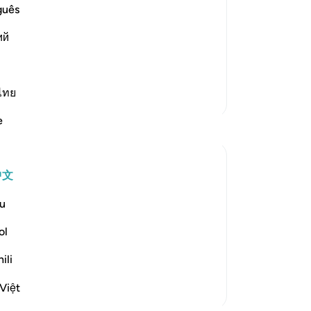
吧
guês
ow it was like the response of Thamud
的
d -- when they said:
ий
罚
他
慈
-
Ch
ไทย
更多经注
e
笔
你
中文
was God's messenger, since he was a man of
u
 be different. Hence, they accused him of
ol
ili
 believe...
查看更多
Việt