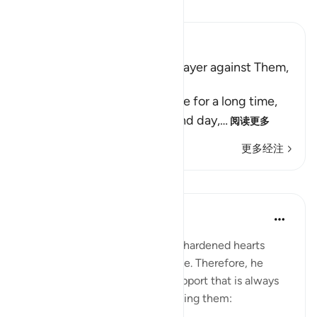
阅读《古兰经注》
Ibn Kathir (Abridged)
His People's Threat, Nuh's Prayer against Them,
and Their Destruction
Nuh stayed among his people for a long time,
calling them to Allah night and day,
…
阅读更多
更多经注
课程
In the Shade of the Quran
31周前
·
参考
节 26:117-118
Noah realized that his people's hardened hearts
would not soften to his message. Therefore, he
turned to the One source of support that is always
available to believers, never failing them: