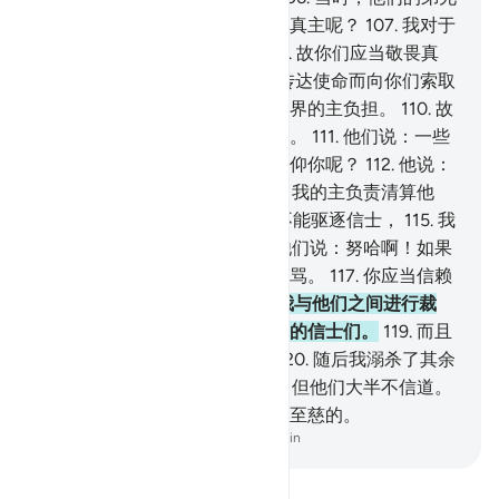
努哈对他们说：你们怎么不敬畏真主呢？
107
.
我对于
你们确是一个忠实的使者。
108
.
故你们应当敬畏真
主，应当服从我。
109
.
我不为传达使命而向你们索取
任何报酬；我的报酬，只由全世界的主负担。
110
.
故
你们应当敬畏真主，应当服从我。
111
.
他们说：一些
最卑贱的人追随你，我们怎能信仰你呢？
112
.
他说：
我不知道他们做了什么事。
113
.
我的主负责清算他
们，假若你们知道。
114
.
我绝不能驱逐信士，
115
.
我
只是一个直率的警告者。
116
.
他们说：努哈啊！如果
你不停止（宣传），你就必遭辱骂。
117
.
你应当信赖
万能的至慈的主。
118
.
求你在我与他们之间进行裁
判，求你拯救我和与我同在一起的信士们。
119
.
而且
看见你率众礼拜的种种动作。
120
.
随后我溺杀了其余
的人。
121
.
此中确有一个迹象，但他们大半不信道。
122
.
你的主，确是万能的，确是至慈的。
-
Chinese Translation (Simplified) - Ma Jain