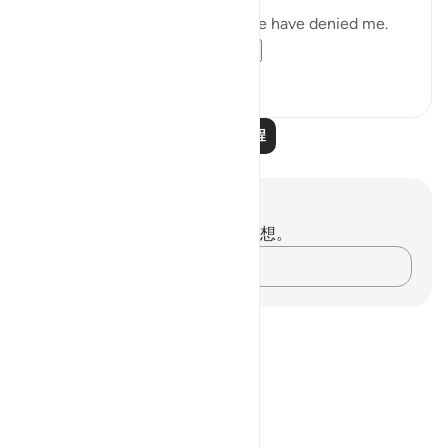
"He prayed: 'My Lord! My people have denied me.
So, judge decisively ...
查看更多
0
0
阅读更多课程
笔记与反思
你对这节经文没有任何笔记或感想。
记录你的想法……