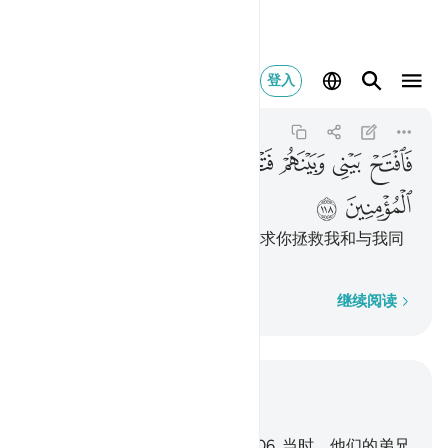
فافتح بيني وبينهم فتحا ون
登入
Ash-Shu'ara
26:118
26:118
ﱫ
ﱬ
ﱭ
ﱮ
ﱯ
ﱰ
ﱱ
ﱲ
ﱳ
ﱴ
求你在我与他们之间进行裁判，求你拯救我和与我同
在一起的信士们。
逐字逐句
继续阅读
结合上下文阅读
章 26, 页 372, Juz 19
105
.
努哈的宗族曾否认使者。
106
.
当时，他们的弟兄