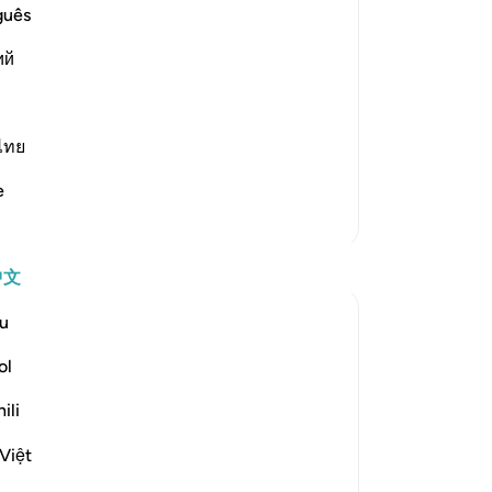
部
guês
事
utation
ий
导
 Resurrection, considering it extremely
他
they have become bones and dust. Then
确
讲
ไทย
不
e
你
更多经注
现
为
中文
-
Ch
u
笔
ol
 disbelief about the Day of Judgement with
你
ili
athers! This is nothing but fables of the
Việt