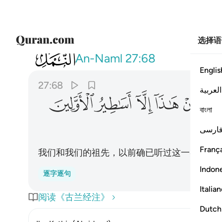
选择语
027
لقد وعدنا هاذا نحن واباونا من قبل ان هاذ
An-Naml
27:68
Englis
27:68
العربية
ﲈ
ﲉ
ﲊ
ﲋ
ﲌ
ﲍ
বাংলা
ارسی
França
我们和我们的祖先，以前确已听过这一类的恐
Indon
逐字逐句
Italia
阅读《古兰经注》
Dutch