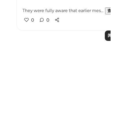
They were fully aware that earlier mes...
查看更多
0
0
阅读更多课
Notes
placeholders
close