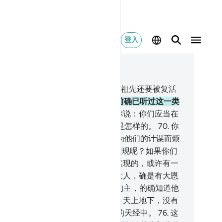
登入
合上下文阅读
7, 页 383, Juz 20
.
不信道的人说：难道我们和我们的祖先还要被复活
来吗？
68
.
我们和我们的祖先，以前确已听过这一类
恐吓，这个只是古人的神话。
69
.
你说：你们应当在
面上旅行，因而观察犯罪人的结局是怎样的。
70
.
你
要为他们的（悖逆）而忧愁，不要为他们的计谋而烦
。
71
.
他们说：这个警告什么时候实现呢？如果你们
诚实的。
72
.
你说：你们要求早日实现的，或许有一
分是临近你们的。
73
.
你的主对于世人，确是有大恩
，但他们大半是不感谢的。
74
.
你的主，的确知道他
的胸中隐匿的和他们所表白的。
75
.
天上地下，没有
件隐微的事物，不记录在一本明白的天经中。
76
.
这