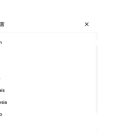
言
登入
结
h
章 2
67
ﲂ
ﲃ
ﲄ
ﲅ
ﲆ
ﲇ
起
的
ﲎ
地
ف
不
is
闷
吓，这个只是古人的神话。
是
esia
继续阅读
部
的
no
们
一