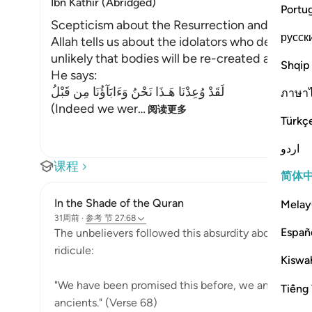
Ibn Kathir (Abridged)
Portu
Scepticism about the Resurrection and Its Ref
русск
Allah tells us about the idolators who deny the
unlikely that bodies will be re-created after 
Shqip
He says:
لَقَدْ وُعِدْنَا هَـذَا نَحْنُ وَءَابَآؤُنَا مِن قَبْلُ
ภาษา
(Indeed we wer
…
阅读更多
Türkç
اردو
课程
简体
In the Shade of the Quran
Melay
31周前
·
参考
节 27:68
Españ
The unbelievers followed this absurdity about their
ridicule:
Kiswah
"We have been promised this before, we and our foref
Tiếng 
ancients." (Verse 68)