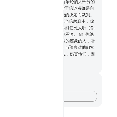
《古兰经》，的确把以色列的后裔所争论的大部分的
理告诉他们。
77
.
这部《古兰经》对于信道者确是向
和恩惠。
78
.
你的主，必为他依照他的决定而裁判。
确是万能的，确是全知的。
79
.
你应当信赖真主，你
是据有明白的真理的。
80
.
你必定不能使死人听（你
道）。你必定不能使退避的聋子听你召唤。
81
.
你绝
能引导瞎子离开迷误。你只能使信我的迹象的人，听
（讲道），他们因而诚意信道。
82
.
当预言对他们实
的时候，我将使一种动物从地中出生，伤害他们，因
众人不信我的迹象。
inese Translation (Simplified) - Ma Jain
记与反思
对这节经文没有任何笔记或感想。
记录你的想法……