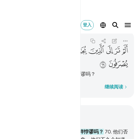
الم تر الى الذين يج
登入
Ghafir
40:69
40:69
ﱰ
ﱱ
ﱲ
ﱳ
ﱴ
ﱵ
ﱶ
ﱷ
ﱸ
ﱹ
ﱺ
你未见争论真主的迹象者怎样悖谬吗？
逐字逐句
继续阅读
结合上下文阅读
章 40, 页 475, Juz 24
69
.
你未见争论真主的迹象者怎样悖谬吗？
70
.
他们否