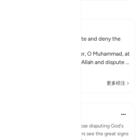
阅读《古兰经注》
Ibn Kathir (Abridged)
The End of Those Who dispute and deny the
Signs of Allah
Allah says, `do you not wonder, O Muhammad, at
those who deny the signs of Allah and dispute
…
阅读更多
更多经注
课程
In the Shade of the Quran
31周前
·
参考
节 40:69-70
These verses first wonder at those disputing God's
revelations when the unbelievers see the great signs