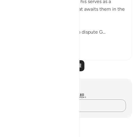
He has placed in the universe. This serves as a
prelude to outlining the fate that awaits them in the
life to come.
"Do you not see how those who dispute G...
查看更多
0
0
阅读更多课程
笔记与反思
你对这节经文没有任何笔记或感想。
记录你的想法……