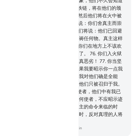
认天经，否认我降示众使者的迹象，他们不久会知道
（后果的）。
71
.
那时，铁圈和铁链，将在他们的颈
上，
72
.
他们将被拖入沸水中，然后他们将在火中被
烧灼。
73
.
然后将有天神对他们说：你们舍真主而崇
拜的（偶像）在那里呢？
74
.
他们将说：他们已回避
我们了。其实，以前我们并未祈祷任何物。真主这样
使不信道者迷误。
75
.
那是因为你们在地方上不该欢
喜而欢喜，也是因为你们太得意了。
76
.
你们入火狱
门而永居其中吧！自大者的住处真恶劣！
77
.
你当坚
忍，真主的应许确是真实的。如果我要昭示你一点我
用以恫吓他们的刑罚，（那末，我对他们确是全能
的）；设或我使你去世，那末，他们只被召归于我。
78
.
在你之前，我确已派遣许多使者，他们中有我已
告诉你的，有我未告诉你的。任何使者，不应昭示迹
象，除非获得真主的许可。当真主的命令来临的时
候，众生将依真理而被判决；那时，反对真理的人将
遭亏折。
-
Chinese Translation (Simplified) - Ma Jain