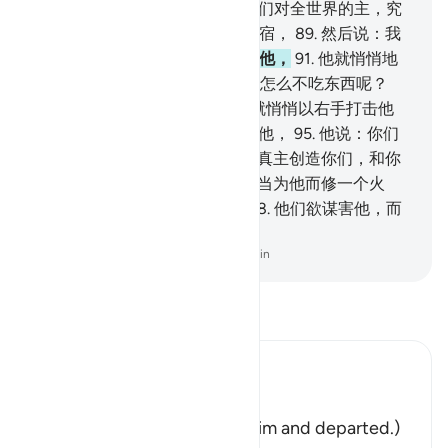
悖谬地崇拜许多神灵吗？
87
.
你们对全世界的主，究
竟作什么猜测？
88
.
他看一看星宿，
89
.
然后说：我
势必要害病。
90
.
他们就背离了他，
91
.
他就悄悄地
走向他们的众神灵，他说：你们怎么不吃东西呢？
92
.
你们怎么不说话呢？
93
.
他就悄悄以右手打击他
们。
94
.
众人就急急忙忙地来看他，
95
.
他说：你们
崇拜自己所雕刻的偶像吗？
96
.
真主创造你们，和你
们的行为。
97
.
他们说：你们应当为他而修一个火
炉，然后，将他投在烈火中。
98
.
他们欲谋害他，而
我却使他们变成占下风的。
-
Chinese Translation (Simplified) - Ma Jain
阅读《古兰经注》
Ibn Kathir (Abridged)
فَتَوَلَّوْاْ عَنْهُ مُدْبِرِينَ
(So they turned away from him and departed.)