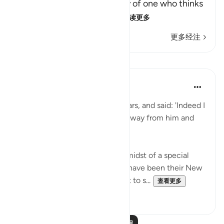
Qatadah said, "The Arabs say of one who thinks
deeply that he is looking
…
阅读更多
更多经注
课程
In the Shade of the Quran
31周前
·
参考
节 37:88-90
Then he cast a glance at the stars, and said: 'Indeed I
am sick.' So his people turned away from him and
left. (Verses 88-90)
Abraham's people were in the midst of a special
festive occasion, which might have been their New
Year's Day, when they went out to s...
查看更多
0
0
阅读更多课程