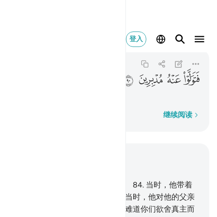
فتولوا عنه مدبرين ٩٠
登入
As-Saffat
37:90
37:90
ﲆ
ﲇ
ﲈ
ﲉ
他们就背离了他，
逐字逐句
继续阅读
结合上下文阅读
章 37, 页 449, Juz 23
83
.
他的宗派中，确有易卜拉欣。
84
.
当时，他带着
健全的心灵，来见他的主。
85
.
当时，他对他的父亲
和宗族说：你们崇拜什么？
86
.
难道你们欲舍真主而