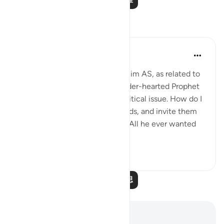
反思
Hammad Fahim
去年
·
参考
节 37:84-99
When we study the life of Ibrahim AS, as related to
us by Allah SWT, we find a tender-hearted Prophet
who is concerned about one critical issue. How do I
get people to abandon false gods, and invite them
to the worship of Allah alone? All he ever wanted
was f...
查看更多
24
5
阅读更多反思
笔记与反思